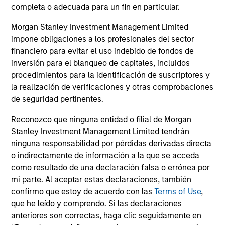
completa o adecuada para un fin en particular.
Timely insights on the private credit landscape,
be
exploring the trends, market developments,
cr
Morgan Stanley Investment Management Limited
and investment considerations shaping the
fi
impone obligaciones a los profesionales del sector
asset class.
cyc
financiero para evitar el uso indebido de fondos de
inversión para el blanqueo de capitales, incluidos
procedimientos para la identificación de suscriptores y
la realización de verificaciones y otras comprobaciones
04-AGO-2026
16-
de seguridad pertinentes.
Reconozco que ninguna entidad o filial de Morgan
Stanley Investment Management Limited tendrán
ninguna responsabilidad por pérdidas derivadas directa
o indirectamente de información a la que se acceda
como resultado de una declaración falsa o errónea por
mi parte. Al aceptar estas declaraciones, también
May not represent all Team Members.
confirmo que estoy de acuerdo con las
Terms of Use
,
The information on this page is for informational
que he leído y comprendo. Si las declaraciones
purposes only. The information contained herein does
anteriores son correctas, haga clic seguidamente en
not constitute and should not be construed as an