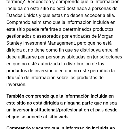
término)
*
. Reconozco y comprendo que la información
Stanley and a member of the Morgan Stanley
incluida en este sitio no está destinada a personas de
Private Credit team, where she focuses on
Estados Unidos y que estas no deben acceder a ella.
operation, administration, and investor relations for
Comprendo asimismo que la información incluida en
the Opportunistic Credit and Lower Middle Market
este sitio puede referirse a determinados productos
Direct Lending strategies. Ms. Bridova joined
gestionados o asesorados por entidades de Morgan
Morgan Stanley in 2018 and has over 17 years of
Stanley Investment Management, pero que no está
relevant industry experience. Previously, Ms.
dirigida a, no tiene como fin que se distribuya entre, ni
Bridova was a member of the Investor Operations
debe utilizarse por personas ubicadas en jurisdicciones
team at Oz Management where she oversaw all
en que no esté autorizada la distribución de los
aspects of marketing, due diligence, investor
productos de inversión o en que no esté permitida la
reporting and fundraising efforts for private
difusión de información sobre los productos de
investments, real estate and credit funds. Prior to
inversión.
Oz Management, Ms. Bridova was a Senior
Performance Analyst at Commonfund in the
También comprendo que la información incluida en
Outsourced CIO team where she supported
este sitio no está dirigida a ninguna parte que no sea
investment, operational and service aspects for
un inversor institucional/profesional en el país desde
institutional investors and new business initiatives
el que se accede al sitio web.
across all the investment products. Ms. Bridova
received a B.S. from the University of Charleston
Comprendo y acepto que la información incluida en