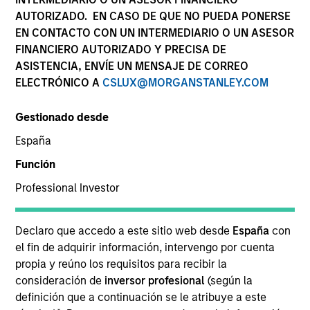
AUTORIZADO. EN CASO DE QUE NO PUEDA PONERSE
EN CONTACTO CON UN INTERMEDIARIO O UN ASESOR
FINANCIERO AUTORIZADO Y PRECISA DE
ASISTENCIA, ENVÍE UN MENSAJE DE CORREO
ELECTRÓNICO A
CSLUX@MORGANSTANLEY.COM
Gestionado desde
España
YEARS OF INDUSTRY EXPERIENCE
Función
18
Years
Professional Investor
EQUIPO
Declaro que accedo a este sitio web desde
España
con
North America Private Credit
el fin de adquirir información, intervengo por cuenta
propia y reúno los requisitos para recibir la
consideración de
inversor profesional
(según la
definición que a continuación se le atribuye a este
Katarina Bridova is an Executive Director at Morgan