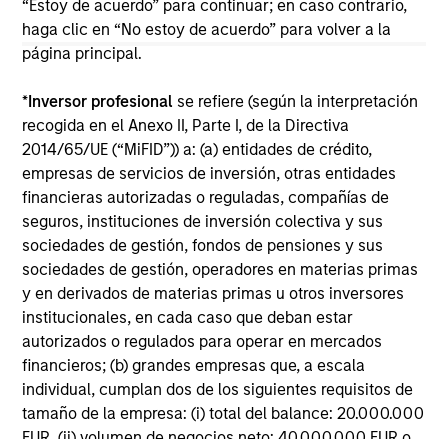
“Estoy de acuerdo” para continuar; en caso contrario,
offering of advisory services or an offer to sell or a
haga clic en “No estoy de acuerdo” para volver a la
solicitation of an offer to buy any securities in any
jurisdiction in which such offer or solicitation,
página principal.
purchase or sale would be unlawful under the
securities, insurance or other laws of such jurisdiction.
*
Inversor profesional
se refiere (según la interpretación
All investing involves risks, including a loss of principal.
recogida en el Anexo II, Parte I, de la Directiva
2014/65/UE (“MiFID”)) a: (a) entidades de crédito,
Please refer to the strategy detail page for important
empresas de servicios de inversión, otras entidades
information on the strategy, including additional risk
financieras autorizadas o reguladas, compañías de
considerations.
seguros, instituciones de inversión colectiva y sus
sociedades de gestión, fondos de pensiones y sus
sociedades de gestión, operadores en materias primas
y en derivados de materias primas u otros inversores
institucionales, en cada caso que deban estar
autorizados o regulados para operar en mercados
financieros; (b) grandes empresas que, a escala
individual, cumplan dos de los siguientes requisitos de
tamaño de la empresa: (i) total del balance: 20.000.000
EUR, (ii) volumen de negocios neto: 40.000.000 EUR o