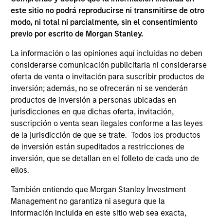
and an MBA from the University of Bridgeport.
este sitio no podrá reproducirse ni transmitirse de otro
modo, ni total ni parcialmente, sin el consentimiento
previo por escrito de Morgan Stanley.
La información o las opiniones aquí incluidas no deben
ARTÍCULOS RELACIONADOS
considerarse comunicación publicitaria ni considerarse
oferta de venta o invitación para suscribir productos de
inversión; además, no se ofrecerán ni se venderán
productos de inversión a personas ubicadas en
jurisdicciones en que dichas oferta, invitación,
suscripción o venta sean ilegales conforme a las leyes
de la jurisdicción de que se trate. Todos los productos
de inversión están supeditados a restricciones de
inversión, que se detallan en el folleto de cada uno de
ellos.
ARTÍCULO
AL
También entiendo que Morgan Stanley Investment
Private Credit Market Monitor - Q2
Pr
Management no garantiza ni asegura que la
2026
información incluida en este sitio web sea exacta,
We