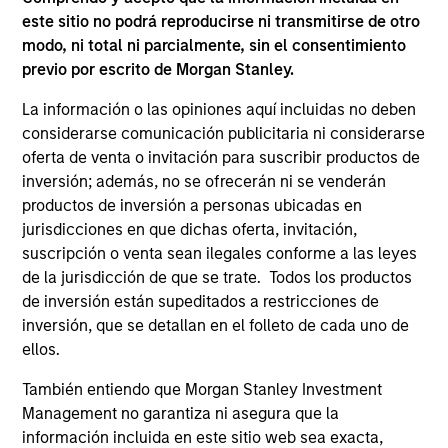
corporations and non-government issuers,
este sitio no podrá reproducirse ni transmitirse de otro
with a focus on middle market credit.
modo, ni total ni parcialmente, sin el consentimiento
previo por escrito de Morgan Stanley.
Global High Yield Strategy
La información o las opiniones aquí incluidas no deben
Invests globally with a focus on U.S. middle
considerarse comunicación publicitaria ni considerarse
market credits and on larger, higher-quality
oferta de venta o invitación para suscribir productos de
inversión; además, no se ofrecerán ni se venderán
issuers in Europe and in Asia.
productos de inversión a personas ubicadas en
jurisdicciones en que dichas oferta, invitación,
suscripción o venta sean ilegales conforme a las leyes
ARTÍCULOS RELACIONADOS
de la jurisdicción de que se trate. Todos los productos
de inversión están supeditados a restricciones de
inversión, que se detallan en el folleto de cada uno de
ellos.
También entiendo que Morgan Stanley Investment
Management no garantiza ni asegura que la
información incluida en este sitio web sea exacta,