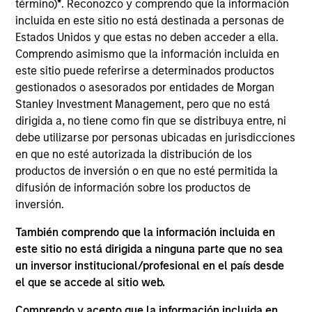
término)
*
. Reconozco y comprendo que la información
yield team and a portfolio manager across a suite
incluida en este sitio no está destinada a personas de
of multisector and asset allocation strategies,
Estados Unidos y que estas no deben acceder a ella.
responsible for buy and sell decisions, portfolio
Comprendo asimismo que la información incluida en
construction and risk management. Justin joined
este sitio puede referirse a determinados productos
Eaton Vance in 2006. Morgan Stanley acquired
gestionados o asesorados por entidades de Morgan
Eaton Vance in March 2021. Justin began his career
Stanley Investment Management, pero que no está
in the investment management industry in 2006.
dirigida a, no tiene como fin que se distribuya entre, ni
Justin earned a B.S. from Worcester Polytechnic
debe utilizarse por personas ubicadas en jurisdicciones
Institute and an M.S., with high honors, from Boston
en que no esté autorizada la distribución de los
University. He is a CFA charterholder.
productos de inversión o en que no esté permitida la
difusión de información sobre los productos de
inversión.
High Yield Team
También comprendo que la información incluida en
este sitio no está dirigida a ninguna parte que no sea
un inversor institucional/profesional en el país desde
US Middle Market High Yield Strategy
el que se accede al sitio web.
Invests in U.S.-denominated debt issued by
Comprendo y acepto que la información incluida en