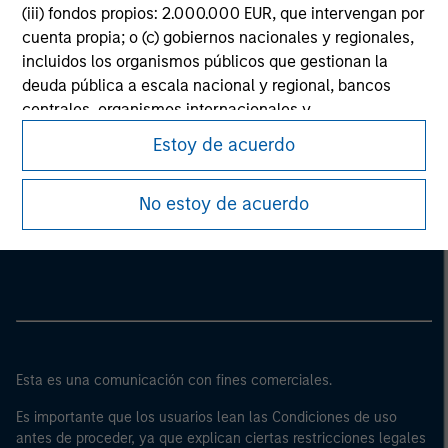
(iii) fondos propios: 2.000.000 EUR, que intervengan por
cuenta propia; o (c) gobiernos nacionales y regionales,
incluidos los organismos públicos que gestionan la
deuda pública a escala nacional y regional, bancos
centrales, organismos internacionales y
supranacionales como el Banco Mundial, el FMI, el BCE,
Estoy de acuerdo
el BEI y otras organizaciones internacionales similares,
que intervengan por cuenta propia.
Morgan Stanley
No estoy de acuerdo
Tenga en cuenta que es posible que la definición de
Morgan Stanley Careers
“inversor profesional” no sea la definición prevista por
el regulador del país de origen desde el cual se accede
al sitio web.
Esta es una comunicación con fines comerciales.
Es importante que los usuarios lean las Condiciones de uso
antes de proceder, ya que explican ciertas restricciones legales