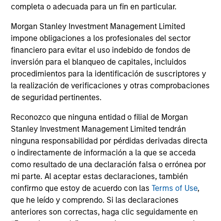
completa o adecuada para un fin en particular.
Morgan Stanley Investment Management Limited
ARTÍCULO
AR
impone obligaciones a los profesionales del sector
financiero para evitar el uso indebido de fondos de
High Yield Market Monitor – Q2 2026
Hi
inversión para el blanqueo de capitales, incluidos
An in-depth review of the US and European
An
procedimientos para la identificación de suscriptores y
High Yield markets.
Hig
la realización de verificaciones y otras comprobaciones
de seguridad pertinentes.
Reconozco que ninguna entidad o filial de Morgan
Stanley Investment Management Limited tendrán
ninguna responsabilidad por pérdidas derivadas directa
o indirectamente de información a la que se acceda
como resultado de una declaración falsa o errónea por
10-JUL-2026
10
mi parte. Al aceptar estas declaraciones, también
confirmo que estoy de acuerdo con las
Terms of Use
,
que he leído y comprendo. Si las declaraciones
anteriores son correctas, haga clic seguidamente en