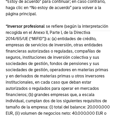
“Estoy de acuerdo” para continuar; en caso contrario,
haga clic en “No estoy de acuerdo” para volver a la
página principal.
May not represent all Team Members.
*
Inversor profesional
se refiere (según la interpretación
The information on this page is for informational
purposes only. The information contained herein does
recogida en el Anexo II, Parte I, de la Directiva
not constitute and should not be construed as an
2014/65/UE (“MiFID”)) a: (a) entidades de crédito,
offering of advisory services or an offer to sell or a
empresas de servicios de inversión, otras entidades
solicitation of an offer to buy any securities in any
financieras autorizadas o reguladas, compañías de
jurisdiction in which such offer or solicitation,
purchase or sale would be unlawful under the
seguros, instituciones de inversión colectiva y sus
securities, insurance or other laws of such jurisdiction.
sociedades de gestión, fondos de pensiones y sus
sociedades de gestión, operadores en materias primas
All investing involves risks, including a loss of principal.
y en derivados de materias primas u otros inversores
Please refer to the strategy detail page for important
institucionales, en cada caso que deban estar
information on the strategy, including additional risk
autorizados o regulados para operar en mercados
considerations.
financieros; (b) grandes empresas que, a escala
individual, cumplan dos de los siguientes requisitos de
tamaño de la empresa: (i) total del balance: 20.000.000
EUR, (ii) volumen de negocios neto: 40.000.000 EUR o