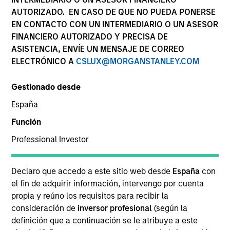
AUTORIZADO. EN CASO DE QUE NO PUEDA PONERSE
EN CONTACTO CON UN INTERMEDIARIO O UN ASESOR
FINANCIERO AUTORIZADO Y PRECISA DE
ASISTENCIA, ENVÍE UN MENSAJE DE CORREO
ELECTRÓNICO A
CSLUX@MORGANSTANLEY.COM
Gestionado desde
España
YEARS OF INDUSTRY EXPERIENCE
Función
20
Years
Professional Investor
EQUIPO
Declaro que accedo a este sitio web desde
España
con
High Yield Team
el fin de adquirir información, intervengo por cuenta
propia y reúno los requisitos para recibir la
consideración de
inversor profesional
(según la
definición que a continuación se le atribuye a este
Justin Bourgette is a portfolio manager on the high