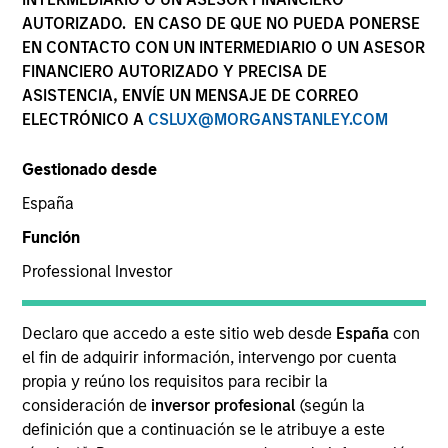
AUTORIZADO. EN CASO DE QUE NO PUEDA PONERSE
EN CONTACTO CON UN INTERMEDIARIO O UN ASESOR
FINANCIERO AUTORIZADO Y PRECISA DE
ASISTENCIA, ENVÍE UN MENSAJE DE CORREO
ELECTRÓNICO A
CSLUX@MORGANSTANLEY.COM
Gestionado desde
España
YEARS OF INDUSTRY EXPERIENCE
Función
30
Years
Professional Investor
EQUIPO
Declaro que accedo a este sitio web desde
España
con
Municipals Team
el fin de adquirir información, intervengo por cuenta
propia y reúno los requisitos para recibir la
consideración de
inversor profesional
(según la
definición que a continuación se le atribuye a este
Julie Callahan is a portfolio manager on the