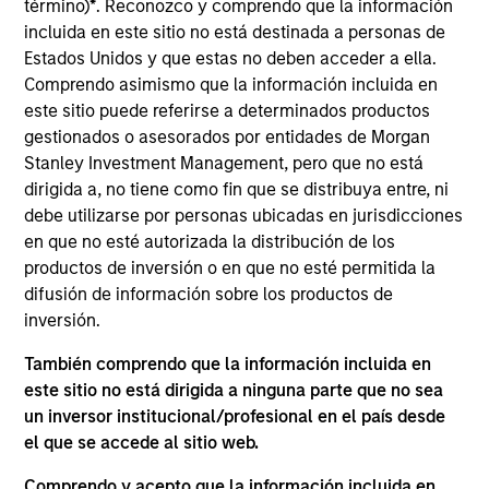
término)
*
. Reconozco y comprendo que la información
Municipals team. She is responsible for buy and sell
incluida en este sitio no está destinada a personas de
decisions, portfolio construction, and risk
Estados Unidos y que estas no deben acceder a ella.
management for the firm’s municipal bond
Comprendo asimismo que la información incluida en
strategies. She joined Morgan Stanley Investment
este sitio puede referirse a determinados productos
Management in 2020. Morgan Stanley acquired
gestionados o asesorados por entidades de Morgan
Eaton Vance in March 2021. She joined the
Stanley Investment Management, pero que no está
investment industry in 1994. Prior to joining the
dirigida a, no tiene como fin que se distribuya entre, ni
firm, she worked for PIMCO as a senior member of
debe utilizarse por personas ubicadas en jurisdicciones
the municipal bond portfolio management team.
en que no esté autorizada la distribución de los
Previously, she served as a portfolio manager for
productos de inversión o en que no esté permitida la
municipal separately managed accounts at
difusión de información sobre los productos de
Western Asset Management Company and was a
inversión.
Director and portfolio manager for municipal
money market funds with Citigroup Asset
También comprendo que la información incluida en
Management. Julie earned a B.S. in accounting
este sitio no está dirigida a ninguna parte que no sea
from Fairfield University and holds the Chartered
un inversor institucional/profesional en el país desde
Financial Analyst designation.
el que se accede al sitio web.
Comprendo y acepto que la información incluida en