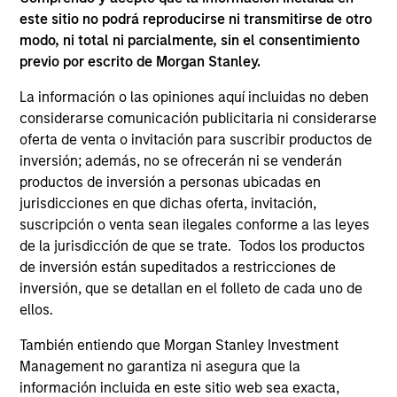
este sitio no podrá reproducirse ni transmitirse de otro
ARTÍCULOS RELACIONADOS
modo, ni total ni parcialmente, sin el consentimiento
previo por escrito de Morgan Stanley.
La información o las opiniones aquí incluidas no deben
considerarse comunicación publicitaria ni considerarse
oferta de venta o invitación para suscribir productos de
inversión; además, no se ofrecerán ni se venderán
productos de inversión a personas ubicadas en
jurisdicciones en que dichas oferta, invitación,
suscripción o venta sean ilegales conforme a las leyes
MARKET OUTLOOK
AR
de la jurisdicción de que se trate. Todos los productos
de inversión están supeditados a restricciones de
Steep Muni Yield Curve Highlights
Cr
inversión, que se detallan en el folleto de cada uno de
Potential Gains in 2026
Ex
ellos.
The municipal bond market has a lot going for
Cr
También entiendo que Morgan Stanley Investment
it in 2026, with after-tax yields that look
Mo
Management no garantiza ni asegura que la
especially compelling compared with other
CN
información incluida en este sitio web sea exacta,