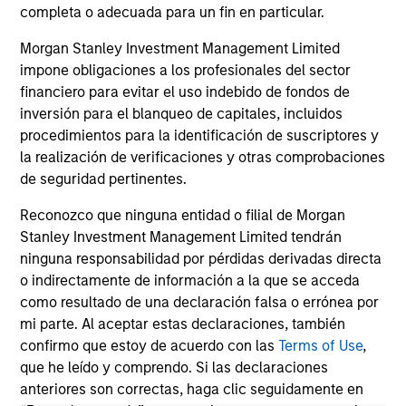
fixed-income sectors. Craig R. Brandon, Co-
ho
completa o adecuada para un fin en particular.
Head of Municipals, explains.
wea
ho
Morgan Stanley Investment Management Limited
mu
impone obligaciones a los profesionales del sector
financiero para evitar el uso indebido de fondos de
26-DIC-2025
26
inversión para el blanqueo de capitales, incluidos
procedimientos para la identificación de suscriptores y
la realización de verificaciones y otras comprobaciones
de seguridad pertinentes.
Reconozco que ninguna entidad o filial de Morgan
Stanley Investment Management Limited tendrán
May not represent all Team Members.
ninguna responsabilidad por pérdidas derivadas directa
o indirectamente de información a la que se acceda
The information on this page is for informational
purposes only. The information contained herein does
como resultado de una declaración falsa o errónea por
not constitute and should not be construed as an
mi parte. Al aceptar estas declaraciones, también
offering of advisory services or an offer to sell or a
confirmo que estoy de acuerdo con las
Terms of Use
,
solicitation of an offer to buy any securities in any
que he leído y comprendo. Si las declaraciones
jurisdiction in which such offer or solicitation,
purchase or sale would be unlawful under the
anteriores son correctas, haga clic seguidamente en
securities, insurance or other laws of such jurisdiction.