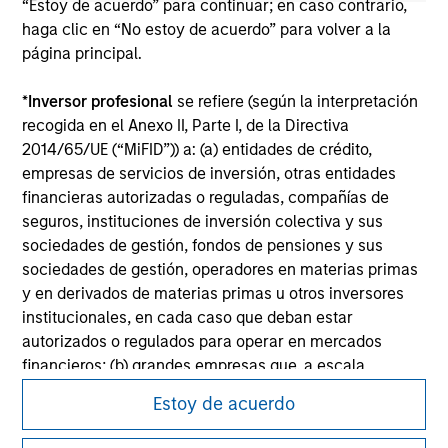
“Estoy de acuerdo” para continuar; en caso contrario,
haga clic en “No estoy de acuerdo” para volver a la
All investing involves risks, including a loss of principal.
página principal.
Please refer to the strategy detail page for important
information on the strategy, including additional risk
*
Inversor profesional
se refiere (según la interpretación
considerations.
recogida en el Anexo II, Parte I, de la Directiva
2014/65/UE (“MiFID”)) a: (a) entidades de crédito,
empresas de servicios de inversión, otras entidades
financieras autorizadas o reguladas, compañías de
seguros, instituciones de inversión colectiva y sus
sociedades de gestión, fondos de pensiones y sus
sociedades de gestión, operadores en materias primas
y en derivados de materias primas u otros inversores
institucionales, en cada caso que deban estar
autorizados o regulados para operar en mercados
financieros; (b) grandes empresas que, a escala
individual, cumplan dos de los siguientes requisitos de
Estoy de acuerdo
Morgan Stanley
tamaño de la empresa: (i) total del balance: 20.000.000
EUR, (ii) volumen de negocios neto: 40.000.000 EUR o
Morgan Stanley Careers