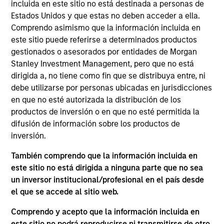
incluida en este sitio no está destinada a personas de
Mr. Detter is an Executive Director of MSIM, Portfolio
Estados Unidos y que estas no deben acceder a ella.
Manager and founding member of the AIP
Comprendo asimismo que la información incluida en
Alternative Lending Group. He has spearheaded
este sitio puede referirse a determinados productos
advanced quantitative credit modeling of
gestionados o asesorados por entidades de Morgan
investments and is a member of the Investment
Stanley Investment Management, pero que no está
Committee. Mr. Detter has over a decade of
dirigida a, no tiene como fin que se distribuya entre, ni
industry experience including roles previously held
debe utilizarse por personas ubicadas en jurisdicciones
at Franklin Templeton and Credit Suisse. He
en que no esté autorizada la distribución de los
attended Trinity College on a full scholarship,
productos de inversión o en que no esté permitida la
graduated summa cum laude with a Bachelor of
difusión de información sobre los productos de
Science in Economics, and was inducted into Phi
inversión.
Beta Kappa and Pi Gamma Mu honor societies. Mr.
Detter holds the Chartered Financial Analyst
También comprendo que la información incluida en
designation.
este sitio no está dirigida a ninguna parte que no sea
un inversor institucional/profesional en el país desde
el que se accede al sitio web.
AIP Hedge Fund Team
Comprendo y acepto que la información incluida en
este sitio no podrá reproducirse ni transmitirse de otro