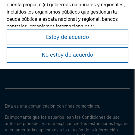
cuenta propia; o (c) gobiernos nacionales y regionales,
incluidos los organismos públicos que gestionan la
deuda pública a escala nacional y regional, bancos
centrales, organismos internacionales y
supranacionales como el Banco Mundial, el FMI, el BCE,
Estoy de acuerdo
el BEI y otras organizaciones internacionales similares,
que intervengan por cuenta propia.
Morgan Stanley
No estoy de acuerdo
Tenga en cuenta que es posible que la definición de
Morgan Stanley Careers
“inversor profesional” no sea la definición prevista por
el regulador del país de origen desde el cual se accede
al sitio web.
Esta es una comunicación con fines comerciales.
Es importante que los usuarios lean las Condiciones de uso
antes de proceder, ya que explican ciertas restricciones legales
y reglamentarias aplicables a la difusión de la información