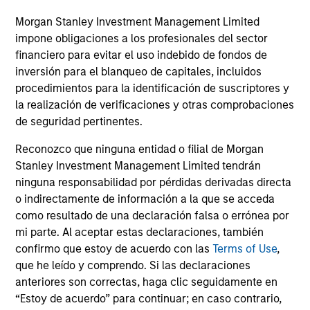
Morgan Stanley Investment Management Limited
ALTS IN FOCUS
PR
impone obligaciones a los profesionales del sector
financiero para evitar el uso indebido de fondos de
Private Credit 2026 Midyear Outlook
Mo
inversión para el blanqueo de capitales, incluidos
Ma
We believe the current market environment is
procedimientos para la identificación de suscriptores y
Ra
becoming more favorable for scaled private
Mo
la realización de verificaciones y otras comprobaciones
by
credit lenders as pricing power improves and
(MS
de seguridad pertinentes.
financing demand accelerates, driven by
Gr
cyclical and secular forces.
gro
Reconozco que ninguna entidad o filial de Morgan
ba
Stanley Investment Management Limited tendrán
und
ninguna responsabilidad por pérdidas derivadas directa
o indirectamente de información a la que se acceda
como resultado de una declaración falsa o errónea por
16-JUL-2026
17-
mi parte. Al aceptar estas declaraciones, también
confirmo que estoy de acuerdo con las
Terms of Use
,
que he leído y comprendo. Si las declaraciones
anteriores son correctas, haga clic seguidamente en
“Estoy de acuerdo” para continuar; en caso contrario,