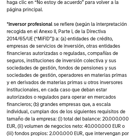
haga clic en “No estoy de acuerdo” para volver a la
página principal.
May not represent all Team Members.
The information on this page is for informational
*
Inversor profesional
se refiere (según la interpretación
purposes only. The information contained herein does
recogida en el Anexo II, Parte I, de la Directiva
not constitute and should not be construed as an
2014/65/UE (“MiFID”)) a: (a) entidades de crédito,
offering of advisory services or an offer to sell or a
empresas de servicios de inversión, otras entidades
solicitation of an offer to buy any securities in any
jurisdiction in which such offer or solicitation,
financieras autorizadas o reguladas, compañías de
purchase or sale would be unlawful under the
seguros, instituciones de inversión colectiva y sus
securities, insurance or other laws of such jurisdiction.
sociedades de gestión, fondos de pensiones y sus
sociedades de gestión, operadores en materias primas
All investing involves risks, including a loss of principal.
y en derivados de materias primas u otros inversores
Please refer to the strategy detail page for important
institucionales, en cada caso que deban estar
information on the strategy, including additional risk
autorizados o regulados para operar en mercados
considerations.
financieros; (b) grandes empresas que, a escala
individual, cumplan dos de los siguientes requisitos de
tamaño de la empresa: (i) total del balance: 20.000.000
EUR, (ii) volumen de negocios neto: 40.000.000 EUR o
(iii) fondos propios: 2.000.000 EUR, que intervengan por