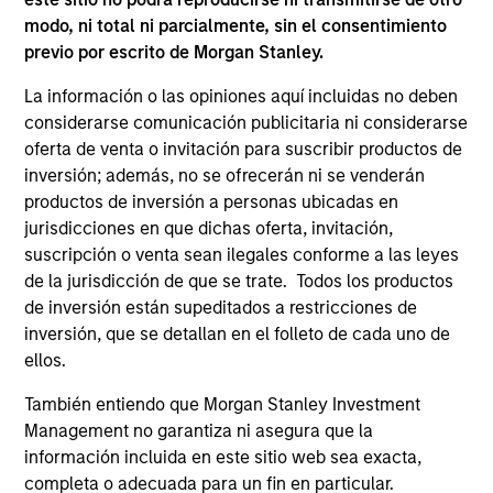
modo, ni total ni parcialmente, sin el consentimiento
previo por escrito de Morgan Stanley.
Strategic Opportunities
Provides focused exposure on medium
La información o las opiniones aquí incluidas no deben
duration opportunistic strategies generally
considerarse comunicación publicitaria ni considerarse
through hedge fund secondaries and co-
oferta de venta o invitación para suscribir productos de
investment opportunities.
inversión; además, no se ofrecerán ni se venderán
productos de inversión a personas ubicadas en
jurisdicciones en que dichas oferta, invitación,
suscripción o venta sean ilegales conforme a las leyes
ARTÍCULOS RELACIONADOS
de la jurisdicción de que se trate. Todos los productos
de inversión están supeditados a restricciones de
inversión, que se detallan en el folleto de cada uno de
ellos.
También entiendo que Morgan Stanley Investment
Management no garantiza ni asegura que la
información incluida en este sitio web sea exacta,
completa o adecuada para un fin en particular.