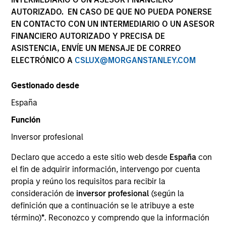
AUTORIZADO. EN CASO DE QUE NO PUEDA PONERSE
EN CONTACTO CON UN INTERMEDIARIO O UN ASESOR
FINANCIERO AUTORIZADO Y PRECISA DE
ASISTENCIA, ENVÍE UN MENSAJE DE CORREO
ELECTRÓNICO A
CSLUX@MORGANSTANLEY.COM
Gestionado desde
España
YEARS OF INDUSTRY EXPERIENCE
Función
14
Years
Inversor profesional
EQUIPOS
Declaro que accedo a este sitio web desde
España
con
el fin de adquirir información, intervengo por cuenta
AIP Alternative Lending Group
propia y reúno los requisitos para recibir la
AIP Hedge Fund Team
consideración de
inversor profesional
(según la
definición que a continuación se le atribuye a este
término)
*
. Reconozco y comprendo que la información