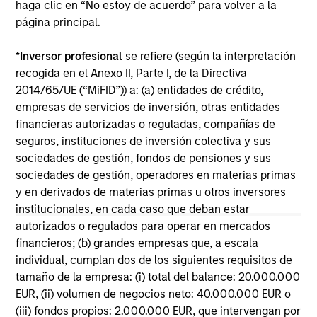
haga clic en “No estoy de acuerdo” para volver a la
página principal.
ARTÍCULO
AR
Why Quality Stocks Still Matter in
Re
*
Inversor profesional
se refiere (según la interpretación
Today’s Market
Co
recogida en el Anexo II, Parte I, de la Directiva
2014/65/UE (“MiFID”)) a: (a) entidades de crédito,
Quality stocks have lagged in recent years, but
Ami
empresas de servicios de inversión, otras entidades
history suggests durable businesses with
Cap
financieras autorizadas o reguladas, compañías de
strong fundamentals remain well positioned to
ris
seguros, instituciones de inversión colectiva y sus
create long-term shareholder value.
dis
sociedades de gestión, fondos de pensiones y sus
qu
sociedades de gestión, operadores en materias primas
y en derivados de materias primas u otros inversores
institucionales, en cada caso que deban estar
08-JUL-2026
02-
autorizados o regulados para operar en mercados
financieros; (b) grandes empresas que, a escala
individual, cumplan dos de los siguientes requisitos de
tamaño de la empresa: (i) total del balance: 20.000.000
EUR, (ii) volumen de negocios neto: 40.000.000 EUR o
(iii) fondos propios: 2.000.000 EUR, que intervengan por