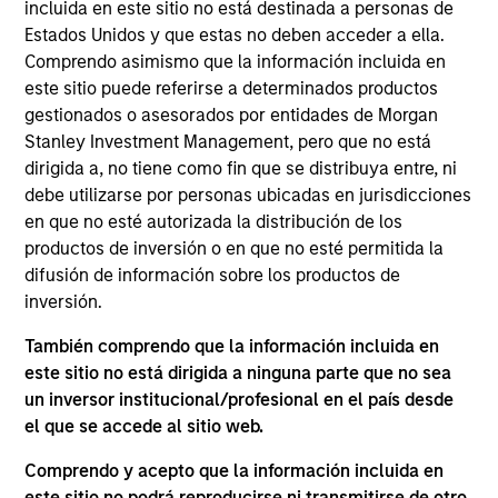
Portfolio Manager for the Core Equity team. Prior to
incluida en este sitio no está destinada a personas de
joining the firm in 2024, Mr. Wilson was a Senior
Estados Unidos y que estas no deben acceder a ella.
Analyst and Portfolio Manager at Blue Grotto Capital
Comprendo asimismo que la información incluida en
and GMT Capital, and began his career at the
este sitio puede referirse a determinados productos
institutional investment firm Montag & Caldwell. Mr.
gestionados o asesorados por entidades de Morgan
Wilson holds the Chartered Financial Analyst
Stanley Investment Management, pero que no está
designation and is a graduate of Wake Forest
dirigida a, no tiene como fin que se distribuya entre, ni
University where he earned a Bachelor of Science
debe utilizarse por personas ubicadas en jurisdicciones
degree in Finance and Master of Science degree in
en que no esté autorizada la distribución de los
Accounting.
productos de inversión o en que no esté permitida la
difusión de información sobre los productos de
inversión.
También comprendo que la información incluida en
Atlanta Capital Equity Team
este sitio no está dirigida a ninguna parte que no sea
un inversor institucional/profesional en el país desde
el que se accede al sitio web.
Atlanta Capital High Quality Select Equity
Comprendo y acepto que la información incluida en
este sitio no podrá reproducirse ni transmitirse de otro