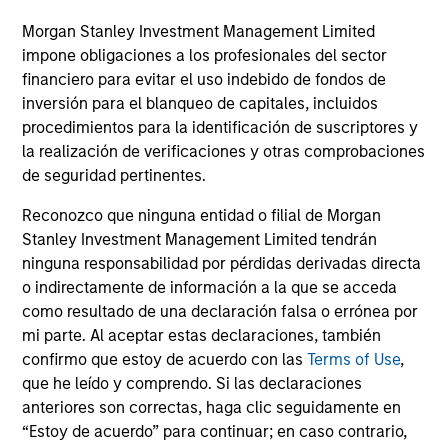
Morgan Stanley Investment Management Limited
Guided by a fundamental core approach
impone obligaciones a los profesionales del sector
that seeks to invest in small-cap companies
financiero para evitar el uso indebido de fondos de
in strong financial condition with equities
inversión para el blanqueo de capitales, incluidos
priced below our fair value estimate.
procedimientos para la identificación de suscriptores y
la realización de verificaciones y otras comprobaciones
de seguridad pertinentes.
Reconozco que ninguna entidad o filial de Morgan
ARTÍCULOS RELACIONADOS
Stanley Investment Management Limited tendrán
ninguna responsabilidad por pérdidas derivadas directa
o indirectamente de información a la que se acceda
como resultado de una declaración falsa o errónea por
mi parte. Al aceptar estas declaraciones, también
confirmo que estoy de acuerdo con las
Terms of Use
,
que he leído y comprendo. Si las declaraciones
anteriores son correctas, haga clic seguidamente en
“Estoy de acuerdo” para continuar; en caso contrario,