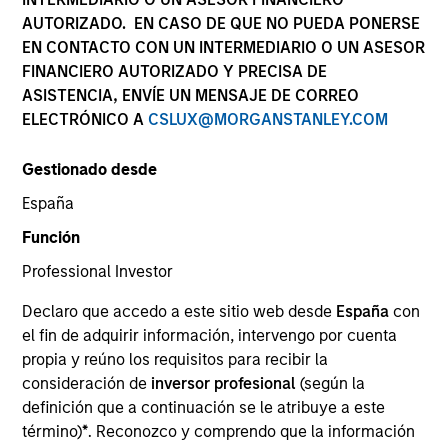
AUTORIZADO. EN CASO DE QUE NO PUEDA PONERSE
EN CONTACTO CON UN INTERMEDIARIO O UN ASESOR
FINANCIERO AUTORIZADO Y PRECISA DE
ASISTENCIA, ENVÍE UN MENSAJE DE CORREO
ELECTRÓNICO A
CSLUX@MORGANSTANLEY.COM
Gestionado desde
España
YEARS OF INDUSTRY EXPERIENCE
Función
21
Years
Professional Investor
EQUIPO
Declaro que accedo a este sitio web desde
España
con
el fin de adquirir información, intervengo por cuenta
Atlanta Capital Equity Team
propia y reúno los requisitos para recibir la
consideración de
inversor profesional
(según la
definición que a continuación se le atribuye a este
Mr. Wilson is a Managing Director and serves as a
término)
*
. Reconozco y comprendo que la información