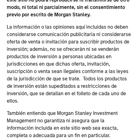
Guided by a fundamental core approach
modo, ni total ni parcialmente, sin el consentimiento
that seeks to invest in mid to large-cap
previo por escrito de Morgan Stanley.
companies in strong financial condition with
equities priced below our fair value
La información o las opiniones aquí incluidas no deben
estimate.
considerarse comunicación publicitaria ni considerarse
oferta de venta o invitación para suscribir productos de
inversión; además, no se ofrecerán ni se venderán
productos de inversión a personas ubicadas en
Atlanta Capital High Quality SMID Cap
jurisdicciones en que dichas oferta, invitación,
suscripción o venta sean ilegales conforme a las leyes
Guided by a fundamental core approach
de la jurisdicción de que se trate. Todos los productos
that seeks to invest in small to mid-cap
de inversión están supeditados a restricciones de
companies in strong financial condition with
inversión, que se detallan en el folleto de cada uno de
equities priced below our fair value
ellos.
estimate.
También entiendo que Morgan Stanley Investment
Management no garantiza ni asegura que la
información incluida en este sitio web sea exacta,
completa o adecuada para un fin en particular.
Atlanta Capital High Quality Small Cap