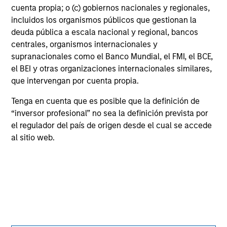
cuenta propia; o (c) gobiernos nacionales y regionales,
May not represent all Team Members.
incluidos los organismos públicos que gestionan la
deuda pública a escala nacional y regional, bancos
The information on this page is for informational
centrales, organismos internacionales y
purposes only. The information contained herein does
not constitute and should not be construed as an
supranacionales como el Banco Mundial, el FMI, el BCE,
offering of advisory services or an offer to sell or a
el BEI y otras organizaciones internacionales similares,
solicitation of an offer to buy any securities in any
que intervengan por cuenta propia.
jurisdiction in which such offer or solicitation,
purchase or sale would be unlawful under the
Tenga en cuenta que es posible que la definición de
securities, insurance or other laws of such jurisdiction.
“inversor profesional” no sea la definición prevista por
All investing involves risks, including a loss of principal.
el regulador del país de origen desde el cual se accede
al sitio web.
Please refer to the strategy detail page for important
information on the strategy, including additional risk
considerations.