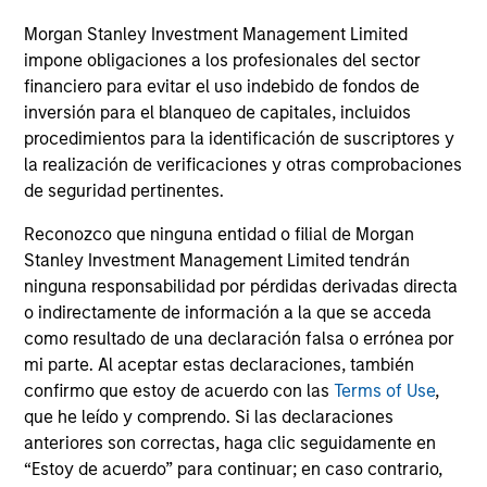
of Hedge Fund investors.
Morgan Stanley Investment Management Limited
impone obligaciones a los profesionales del sector
financiero para evitar el uso indebido de fondos de
inversión para el blanqueo de capitales, incluidos
Strategic Opportunities
procedimientos para la identificación de suscriptores y
Provides focused exposure on medium
la realización de verificaciones y otras comprobaciones
duration opportunistic strategies generally
de seguridad pertinentes.
through hedge fund secondaries and co-
investment opportunities.
Reconozco que ninguna entidad o filial de Morgan
Stanley Investment Management Limited tendrán
ninguna responsabilidad por pérdidas derivadas directa
o indirectamente de información a la que se acceda
ARTÍCULOS RELACIONADOS
como resultado de una declaración falsa o errónea por
mi parte. Al aceptar estas declaraciones, también
confirmo que estoy de acuerdo con las
Terms of Use
,
que he leído y comprendo. Si las declaraciones
anteriores son correctas, haga clic seguidamente en
“Estoy de acuerdo” para continuar; en caso contrario,