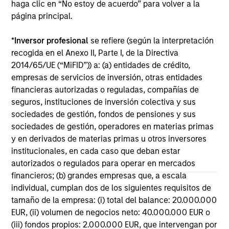
haga clic en “No estoy de acuerdo” para volver a la
página principal.
*
Inversor profesional
se refiere (según la interpretación
ALTS IN FOCUS
AL
recogida en el Anexo II, Parte I, de la Directiva
2014/65/UE (“MiFID”)) a: (a) entidades de crédito,
Hedge Funds 2026 Outlook
Pr
empresas de servicios de inversión, otras entidades
financieras autorizadas o reguladas, compañías de
Signs of excess in the AI space are appearing –
We
seguros, instituciones de inversión colectiva y sus
and the market may be ripe for creative
be
sociedades de gestión, fondos de pensiones y sus
destruction in 2026. Thus far, vast amounts of
cr
sociedades de gestión, operadores en materias primas
capital have been spent funding a to-be-
fi
y en derivados de materias primas u otros inversores
determined future revenue. We question how
cyc
institucionales, en cada caso que deban estar
long the appetite for funding the hopes of
autorizados o regulados para operar en mercados
future revenue will persist. Learn why in our
financieros; (b) grandes empresas que, a escala
2026 Hedge Funds outlook.
individual, cumplan dos de los siguientes requisitos de
18-DIC-2025
16-
tamaño de la empresa: (i) total del balance: 20.000.000
EUR, (ii) volumen de negocios neto: 40.000.000 EUR o
(iii) fondos propios: 2.000.000 EUR, que intervengan por