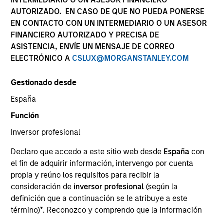
AUTORIZADO. EN CASO DE QUE NO PUEDA PONERSE
EN CONTACTO CON UN INTERMEDIARIO O UN ASESOR
FINANCIERO AUTORIZADO Y PRECISA DE
ASISTENCIA, ENVÍE UN MENSAJE DE CORREO
ELECTRÓNICO A
CSLUX@MORGANSTANLEY.COM
Gestionado desde
España
YEARS OF INDUSTRY EXPERIENCE
Función
24
Years
Inversor profesional
EQUIPOS
Declaro que accedo a este sitio web desde
España
con
el fin de adquirir información, intervengo por cuenta
AIP Alternative Lending Group
propia y reúno los requisitos para recibir la
AIP Hedge Fund Team
consideración de
inversor profesional
(según la
definición que a continuación se le atribuye a este
término)
*
. Reconozco y comprendo que la información