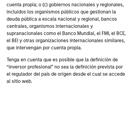
cuenta propia; o (c) gobiernos nacionales y regionales,
incluidos los organismos públicos que gestionan la
deuda pública a escala nacional y regional, bancos
centrales, organismos internacionales y
May not represent all Team Members.
supranacionales como el Banco Mundial, el FMI, el BCE,
el BEI y otras organizaciones internacionales similares,
The information on this page is for informational
purposes only. The information contained herein does
que intervengan por cuenta propia.
not constitute and should not be construed as an
offering of advisory services or an offer to sell or a
Tenga en cuenta que es posible que la definición de
solicitation of an offer to buy any securities in any
“inversor profesional” no sea la definición prevista por
jurisdiction in which such offer or solicitation,
el regulador del país de origen desde el cual se accede
purchase or sale would be unlawful under the
securities, insurance or other laws of such jurisdiction.
al sitio web.
All investing involves risks, including a loss of principal.
Please refer to the strategy detail page for important
information on the strategy, including additional risk
considerations.