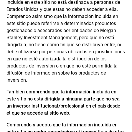
incluida en este sitio no está destinada a personas de
Jarrod is the Deputy Chief Investment Officer of the
Estados Unidos y que estas no deben acceder a ella.
AIP Hedge Fund Solutions team and a member of
Comprendo asimismo que la información incluida en
several committees including manager selection
este sitio puede referirse a determinados productos
and portfolio construction across hedge fund
gestionados o asesorados por entidades de Morgan
primaries, secondaries, co-investments and
Stanley Investment Management, pero que no está
alternative lending. Jarrod serves as the lead
dirigida a, no tiene como fin que se distribuya entre, ni
portfolio manager on AIP’s Strategic Opportunities
debe utilizarse por personas ubicadas en jurisdicciones
Fund series and several custom accounts. He
en que no esté autorizada la distribución de los
joined Morgan Stanley Investment Management in
productos de inversión o en que no esté permitida la
2004 and has 23 years of industry experience.
difusión de información sobre los productos de
Prior to joining the firm, Jarrod was an investment
inversión.
banking analyst in the financial institutions group of
A.G. Edwards & Sons. Jarrod received a B.S. summa
También comprendo que la información incluida en
cum laude in finance from Babson College where
este sitio no está dirigida a ninguna parte que no sea
he was also valedictorian. He holds the Chartered
un inversor institucional/profesional en el país desde
Financial Analyst designation.
el que se accede al sitio web.
Comprendo y acepto que la información incluida en
este sitio no podrá reproducirse ni transmitirse de otro