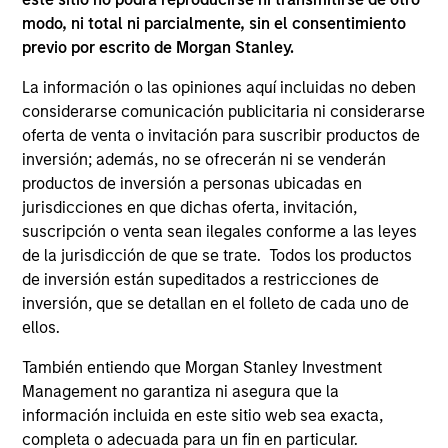
modo, ni total ni parcialmente, sin el consentimiento
AIP Hedge Fund Team
previo por escrito de Morgan Stanley.
La información o las opiniones aquí incluidas no deben
considerarse comunicación publicitaria ni considerarse
Market Neutral Multi-PM Platform
oferta de venta o invitación para suscribir productos de
inversión; además, no se ofrecerán ni se venderán
Multi-strategy, multi-manager hedge fund,
productos de inversión a personas ubicadas en
overseeing a portfolio of high-quality trading
jurisdicciones en que dichas oferta, invitación,
teams, specializing in fundamental sector-
suscripción o venta sean ilegales conforme a las leyes
specific equity long/short, quantitative, and
de la jurisdicción de que se trate. Todos los productos
opportunistic trading strategies.
de inversión están supeditados a restricciones de
inversión, que se detallan en el folleto de cada uno de
ellos.
Hedge Fund Solutions
También entiendo que Morgan Stanley Investment
Management no garantiza ni asegura que la
Offers portfolios that address the unqiue
información incluida en este sitio web sea exacta,
investment, reporting and admin objectives
completa o adecuada para un fin en particular.