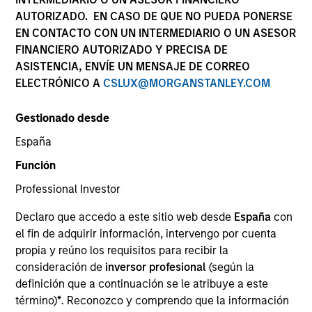
AUTORIZADO. EN CASO DE QUE NO PUEDA PONERSE
EN CONTACTO CON UN INTERMEDIARIO O UN ASESOR
FINANCIERO AUTORIZADO Y PRECISA DE
ASISTENCIA, ENVÍE UN MENSAJE DE CORREO
ELECTRÓNICO A
CSLUX@MORGANSTANLEY.COM
Gestionado desde
España
YEARS OF INDUSTRY EXPERIENCE
Función
10
Years
Professional Investor
EQUIPO
Declaro que accedo a este sitio web desde
España
con
el fin de adquirir información, intervengo por cuenta
Morgan Stanley Capital Partners
propia y reúno los requisitos para recibir la
consideración de
inversor profesional
(según la
definición que a continuación se le atribuye a este
Gian Turco is an Executive Director of Morgan
término)
*
. Reconozco y comprendo que la información