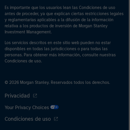
cuenta propia; o (c) gobiernos nacionales y regionales,
Es importante que los usuarios lean las Condiciones de uso
incluidos los organismos públicos que gestionan la
antes de proceder, ya que explican ciertas restricciones legales
deuda pública a escala nacional y regional, bancos
y reglamentarias aplicables a la difusión de la información
centrales, organismos internacionales y
relativa a los productos de inversión de Morgan Stanley
supranacionales como el Banco Mundial, el FMI, el BCE,
Investment Management.
el BEI y otras organizaciones internacionales similares,
Los servicios descritos en este sitio web pueden no estar
que intervengan por cuenta propia.
disponibles en todas las jurisdicciones o para todas las
personas. Para obtener más información, consulte nuestras
Tenga en cuenta que es posible que la definición de
Condiciones de uso.
“inversor profesional” no sea la definición prevista por
el regulador del país de origen desde el cual se accede
al sitio web.
© 2026 Morgan Stanley. Reservados todos los derechos.
Privacidad
Your Privacy Choices
Condiciones de uso