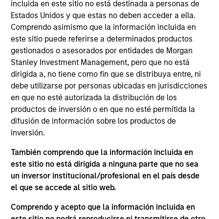
Stanley and is based in New York. Gian joined
incluida en este sitio no está destinada a personas de
Morgan Stanley Capital Partners in 2022. Prior to
Estados Unidos y que estas no deben acceder a ella.
joining Morgan Stanley, he was a Senior Associate
Comprendo asimismo que la información incluida en
at CI Capital Partners (from 2020 to 2022), an
este sitio puede referirse a determinados productos
Associate at Liberty Hall Capital Partners (from
gestionados o asesorados por entidades de Morgan
2018 to 2020) and an Analyst in the Industrials
Stanley Investment Management, pero que no está
Investment Banking Group at Lazard (2016 to 2018).
dirigida a, no tiene como fin que se distribuya entre, ni
Mr. Turco holds a Bachelor of Business
debe utilizarse por personas ubicadas en jurisdicciones
Administration in Finance from the Neeley School
en que no esté autorizada la distribución de los
of Business at Texas Christian University.
productos de inversión o en que no esté permitida la
difusión de información sobre los productos de
inversión.
También comprendo que la información incluida en
ARTÍCULOS RELACIONADOS
este sitio no está dirigida a ninguna parte que no sea
un inversor institucional/profesional en el país desde
el que se accede al sitio web.
Comprendo y acepto que la información incluida en
este sitio no podrá reproducirse ni transmitirse de otro