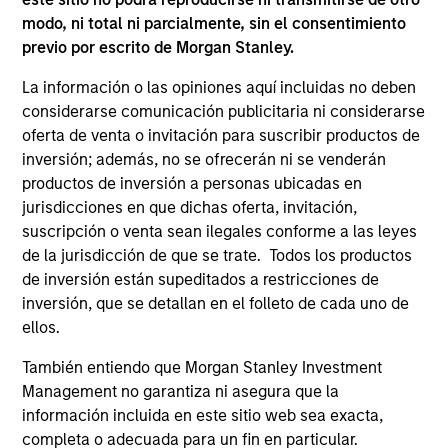
modo, ni total ni parcialmente, sin el consentimiento
previo por escrito de Morgan Stanley.
La información o las opiniones aquí incluidas no deben
considerarse comunicación publicitaria ni considerarse
PRESS RELEASE
AL
oferta de venta o invitación para suscribir productos de
inversión; además, no se ofrecerán ni se venderán
MSCP Acquires Apex Companies
Pr
productos de inversión a personas ubicadas en
Investment funds managed by Morgan Stanley
The
jurisdicciones en que dichas oferta, invitación,
Capital Partners (“MSCP”), the middle-market
no
suscripción o venta sean ilegales conforme a las leyes
focused private equity team at Morgan Stanley
dir
de la jurisdicción de que se trate. Todos los productos
Investment Management, have acquired Apex
de inversión están supeditados a restricciones de
Companies (“Apex” or the “Company”), a
inversión, que se detallan en el folleto de cada uno de
leading provider of end-to-end environmental
ellos.
consulting and engineering solutions, from
También entiendo que Morgan Stanley Investment
Sentinel Capital Partners (“Sentinel”).
Management no garantiza ni asegura que la
01-FEB-2023
16-
información incluida en este sitio web sea exacta,
completa o adecuada para un fin en particular.