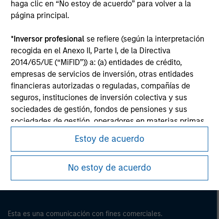
haga clic en “No estoy de acuerdo” para volver a la
página principal.
*
Inversor profesional
se refiere (según la interpretación
recogida en el Anexo II, Parte I, de la Directiva
2014/65/UE (“MiFID”)) a: (a) entidades de crédito,
empresas de servicios de inversión, otras entidades
financieras autorizadas o reguladas, compañías de
seguros, instituciones de inversión colectiva y sus
sociedades de gestión, fondos de pensiones y sus
sociedades de gestión, operadores en materias primas
Morgan Stanley
y en derivados de materias primas u otros inversores
Estoy de acuerdo
Morgan Stanley Careers
institucionales, en cada caso que deban estar
autorizados o regulados para operar en mercados
No estoy de acuerdo
financieros; (b) grandes empresas que, a escala
individual, cumplan dos de los siguientes requisitos de
tamaño de la empresa: (i) total del balance: 20.000.000
EUR, (ii) volumen de negocios neto: 40.000.000 EUR o
Esta es una comunicación con fines comerciales.
(iii) fondos propios: 2.000.000 EUR, que intervengan por