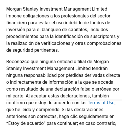
Morgan Stanley Investment Management Limited
impone obligaciones a los profesionales del sector
financiero para evitar el uso indebido de fondos de
inversión para el blanqueo de capitales, incluidos
May not represent all Team Members.
procedimientos para la identificación de suscriptores y
la realización de verificaciones y otras comprobaciones
The information on this page is for informational
de seguridad pertinentes.
purposes only. The information contained herein does
not constitute and should not be construed as an
Reconozco que ninguna entidad o filial de Morgan
offering of advisory services or an offer to sell or a
solicitation of an offer to buy any securities in any
Stanley Investment Management Limited tendrán
jurisdiction in which such offer or solicitation,
ninguna responsabilidad por pérdidas derivadas directa
purchase or sale would be unlawful under the
o indirectamente de información a la que se acceda
securities, insurance or other laws of such jurisdiction.
como resultado de una declaración falsa o errónea por
All investing involves risks, including a loss of principal.
mi parte. Al aceptar estas declaraciones, también
confirmo que estoy de acuerdo con las
Terms of Use
,
Please refer to the strategy detail page for important
que he leído y comprendo. Si las declaraciones
information on the strategy, including additional risk
anteriores son correctas, haga clic seguidamente en
considerations.
“Estoy de acuerdo” para continuar; en caso contrario,