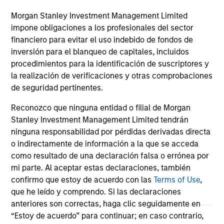
Morgan Stanley Investment Management Limited
impone obligaciones a los profesionales del sector
16-JUL-2026
16-
financiero para evitar el uso indebido de fondos de
inversión para el blanqueo de capitales, incluidos
procedimientos para la identificación de suscriptores y
la realización de verificaciones y otras comprobaciones
de seguridad pertinentes.
Reconozco que ninguna entidad o filial de Morgan
Stanley Investment Management Limited tendrán
May not represent all Team Members.
ninguna responsabilidad por pérdidas derivadas directa
The information on this page is for informational
o indirectamente de información a la que se acceda
purposes only. The information contained herein does
como resultado de una declaración falsa o errónea por
not constitute and should not be construed as an
mi parte. Al aceptar estas declaraciones, también
offering of advisory services or an offer to sell or a
solicitation of an offer to buy any securities in any
confirmo que estoy de acuerdo con las
Terms of Use
,
jurisdiction in which such offer or solicitation,
que he leído y comprendo. Si las declaraciones
purchase or sale would be unlawful under the
anteriores son correctas, haga clic seguidamente en
securities, insurance or other laws of such jurisdiction.
“Estoy de acuerdo” para continuar; en caso contrario,