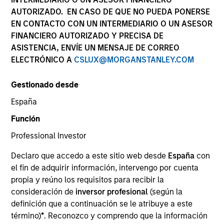
AUTORIZADO. EN CASO DE QUE NO PUEDA PONERSE
EN CONTACTO CON UN INTERMEDIARIO O UN ASESOR
FINANCIERO AUTORIZADO Y PRECISA DE
ASISTENCIA, ENVÍE UN MENSAJE DE CORREO
ELECTRÓNICO A
CSLUX@MORGANSTANLEY.COM
Gestionado desde
España
YEARS OF INDUSTRY EXPERIENCE
Función
11
Years
Professional Investor
EQUIPO
Declaro que accedo a este sitio web desde
España
con
el fin de adquirir información, intervengo por cuenta
Morgan Stanley Tactical Value
propia y reúno los requisitos para recibir la
consideración de
inversor profesional
(según la
definición que a continuación se le atribuye a este
David Zhong is a Executive Director within Morgan
término)
*
. Reconozco y comprendo que la información