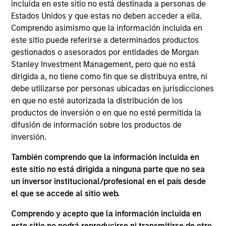
Stanley’s Tactical Value Team (MSTV). Mr. Zhong
incluida en este sitio no está destinada a personas de
joined MSTV in 2015. Prior to his current role, he
Estados Unidos y que estas no deben acceder a ella.
was an Analyst in MSIM AIP's Private Markets
Comprendo asimismo que la información incluida en
Solutions team, focusing on private equity co-
este sitio puede referirse a determinados productos
investments and primary investments. Prior to
gestionados o asesorados por entidades de Morgan
joining the Firm, Mr. Zhong was a summer analyst
Stanley Investment Management, pero que no está
with J.P. Morgan in the Investment Banking Division
dirigida a, no tiene como fin que se distribuya entre, ni
and a summer intern with HSBC in Retail Banking
debe utilizarse por personas ubicadas en jurisdicciones
and Wealth Management. He graduated from the
en que no esté autorizada la distribución de los
University of Pennsylvania and received a B.S.
productos de inversión o en que no esté permitida la
summa cum laude in economics with
difusión de información sobre los productos de
concentration in finance from the Wharton School
inversión.
and a B.A. summa cum laude in philosophy, politics
También comprendo que la información incluida en
and economics from the College of Arts and
este sitio no está dirigida a ninguna parte que no sea
Sciences.
un inversor institucional/profesional en el país desde
el que se accede al sitio web.
Comprendo y acepto que la información incluida en
ARTÍCULOS RELACIONADOS
este sitio no podrá reproducirse ni transmitirse de otro