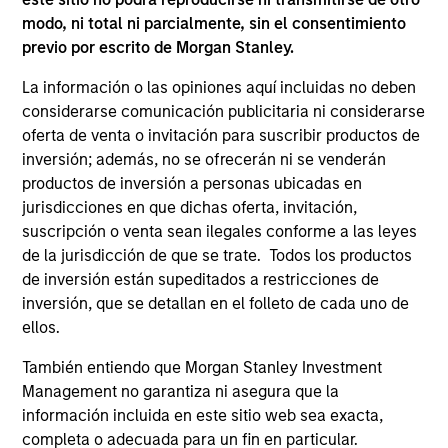
modo, ni total ni parcialmente, sin el consentimiento
previo por escrito de Morgan Stanley.
La información o las opiniones aquí incluidas no deben
considerarse comunicación publicitaria ni considerarse
oferta de venta o invitación para suscribir productos de
inversión; además, no se ofrecerán ni se venderán
productos de inversión a personas ubicadas en
jurisdicciones en que dichas oferta, invitación,
suscripción o venta sean ilegales conforme a las leyes
ALTS IN FOCUS
AL
de la jurisdicción de que se trate. Todos los productos
de inversión están supeditados a restricciones de
Private Credit 2026 Midyear Outlook
Pr
inversión, que se detallan en el folleto de cada uno de
We believe the current market environment is
We
ellos.
becoming more favorable for scaled private
ref
También entiendo que Morgan Stanley Investment
credit lenders as pricing power improves and
cre
Management no garantiza ni asegura que la
financing demand accelerates, driven by
dis
información incluida en este sitio web sea exacta,
cyclical and secular forces.
ill
completa o adecuada para un fin en particular.
why