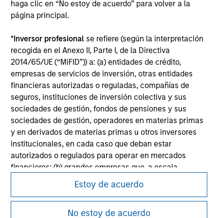
All investing involves risks, including a loss of principal.
haga clic en “No estoy de acuerdo” para volver a la
página principal.
Please refer to the strategy detail page for important
information on the strategy, including additional risk
*
Inversor profesional
se refiere (según la interpretación
considerations.
recogida en el Anexo II, Parte I, de la Directiva
2014/65/UE (“MiFID”)) a: (a) entidades de crédito,
empresas de servicios de inversión, otras entidades
financieras autorizadas o reguladas, compañías de
seguros, instituciones de inversión colectiva y sus
sociedades de gestión, fondos de pensiones y sus
sociedades de gestión, operadores en materias primas
y en derivados de materias primas u otros inversores
institucionales, en cada caso que deban estar
autorizados o regulados para operar en mercados
financieros; (b) grandes empresas que, a escala
individual, cumplan dos de los siguientes requisitos de
Morgan Stanley
Estoy de acuerdo
tamaño de la empresa: (i) total del balance: 20.000.000
Morgan Stanley Careers
EUR, (ii) volumen de negocios neto: 40.000.000 EUR o
No estoy de acuerdo
(iii) fondos propios: 2.000.000 EUR, que intervengan por