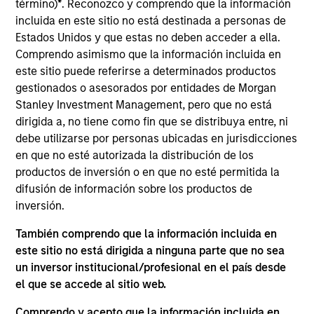
término)
*
. Reconozco y comprendo que la información
the AIP Hedge Fund Solutions team. In this role, he
incluida en este sitio no está destinada a personas de
focuses on managing individual customized hedge
Estados Unidos y que estas no deben acceder a ella.
fund portfolios, overseeing the hedge fund advisory
Comprendo asimismo que la información incluida en
platform assets and managing the team responsible
este sitio puede referirse a determinados productos
for delivering investment advice and client advisory
gestionados o asesorados por entidades de Morgan
activities. He joined Morgan Stanley Investment
Stanley Investment Management, pero que no está
Management in 2006 and has 33 years of industry
dirigida a, no tiene como fin que se distribuya entre, ni
experience. Prior to joining the firm, he was at
debe utilizarse por personas ubicadas en jurisdicciones
Valence Capital, where he was responsible for
en que no esté autorizada la distribución de los
external manger supervision and due diligence and
productos de inversión o en que no esté permitida la
served as portfolio manager for a fund of hedge
difusión de información sobre los productos de
funds vehicle. Before Valence Capital, Chris worked
inversión.
at Citadel Investment Group as a trader/analyst on
the global event driven desk focusing on special
También comprendo que la información incluida en
situations/equity restructuring. Previously, he was a
este sitio no está dirigida a ninguna parte que no sea
portfolio manager/analyst in a Chicago family
un inversor institucional/profesional en el país desde
office, overseeing long-only portfolios and running
el que se accede al sitio web.
a leveraged financial sector hedge fund. Chris
received a B.S. in finance from Penn State
Comprendo y acepto que la información incluida en