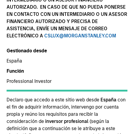
AUTORIZADO. EN CASO DE QUE NO PUEDA PONERSE
EN CONTACTO CON UN INTERMEDIARIO O UN ASESOR
FINANCIERO AUTORIZADO Y PRECISA DE
ASISTENCIA, ENVÍE UN MENSAJE DE CORREO
ELECTRÓNICO A
CSLUX@MORGANSTANLEY.COM
Gestionado desde
España
YEARS OF INDUSTRY EXPERIENCE
Función
35
Years
Professional Investor
EQUIPO
Declaro que accedo a este sitio web desde
España
con
AIP Hedge Fund Team
el fin de adquirir información, intervengo por cuenta
propia y reúno los requisitos para recibir la
consideración de
inversor profesional
(según la
definición que a continuación se le atribuye a este
Christopher Morser is a managing director within