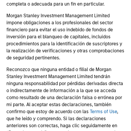
completa o adecuada para un fin en particular.
"Hedging" Your Bets
Sig
Amid market uncertainty, investors may be
and
Morgan Stanley Investment Management Limited
seeking ways to add resilience to their
des
impone obligaciones a los profesionales del sector
portfolios. Long-short equity strategies have
cap
financiero para evitar el uso indebido de fondos de
the potential to deliver steady returns in
de
inversión para el blanqueo de capitales, incluidos
volatile markets.
lon
procedimientos para la identificación de suscriptores y
fut
la realización de verificaciones y otras comprobaciones
20
de seguridad pertinentes.
13-ENE-2026
18-
Reconozco que ninguna entidad o filial de Morgan
Stanley Investment Management Limited tendrán
ninguna responsabilidad por pérdidas derivadas directa
o indirectamente de información a la que se acceda
como resultado de una declaración falsa o errónea por
mi parte. Al aceptar estas declaraciones, también
confirmo que estoy de acuerdo con las
Terms of Use
,
May not represent all Team Members.
que he leído y comprendo. Si las declaraciones
anteriores son correctas, haga clic seguidamente en
The information on this page is for informational