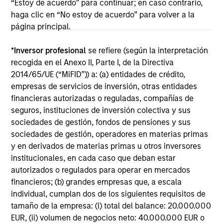
purposes only. The information contained herein does
“Estoy de acuerdo” para continuar; en caso contrario,
not constitute and should not be construed as an
haga clic en “No estoy de acuerdo” para volver a la
offering of advisory services or an offer to sell or a
página principal.
solicitation of an offer to buy any securities in any
jurisdiction in which such offer or solicitation,
purchase or sale would be unlawful under the
*
Inversor profesional
se refiere (según la interpretación
securities, insurance or other laws of such jurisdiction.
recogida en el Anexo II, Parte I, de la Directiva
2014/65/UE (“MiFID”)) a: (a) entidades de crédito,
All investing involves risks, including a loss of principal.
empresas de servicios de inversión, otras entidades
Please refer to the strategy detail page for important
financieras autorizadas o reguladas, compañías de
information on the strategy, including additional risk
seguros, instituciones de inversión colectiva y sus
considerations.
sociedades de gestión, fondos de pensiones y sus
sociedades de gestión, operadores en materias primas
y en derivados de materias primas u otros inversores
institucionales, en cada caso que deban estar
autorizados o regulados para operar en mercados
financieros; (b) grandes empresas que, a escala
individual, cumplan dos de los siguientes requisitos de
tamaño de la empresa: (i) total del balance: 20.000.000
EUR, (ii) volumen de negocios neto: 40.000.000 EUR o