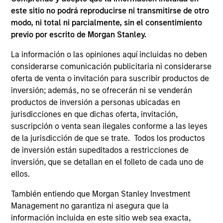
University, an M.B.A. from the University of Chicago
este sitio no podrá reproducirse ni transmitirse de otro
and holds the Chartered Financial Analyst
modo, ni total ni parcialmente, sin el consentimiento
designation.
previo por escrito de Morgan Stanley.
La información o las opiniones aquí incluidas no deben
considerarse comunicación publicitaria ni considerarse
ARTÍCULOS RELACIONADOS
oferta de venta o invitación para suscribir productos de
inversión; además, no se ofrecerán ni se venderán
productos de inversión a personas ubicadas en
jurisdicciones en que dichas oferta, invitación,
suscripción o venta sean ilegales conforme a las leyes
de la jurisdicción de que se trate. Todos los productos
de inversión están supeditados a restricciones de
inversión, que se detallan en el folleto de cada uno de
ellos.
También entiendo que Morgan Stanley Investment
ARTÍCULO
AL
Management no garantiza ni asegura que la
información incluida en este sitio web sea exacta,
Long Short Equity Strategies:
He