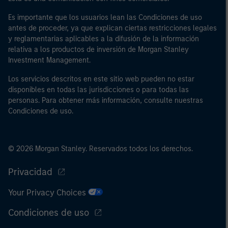
(iii) fondos propios: 2.000.000 EUR, que intervengan por
Es importante que los usuarios lean las Condiciones de uso
cuenta propia; o (c) gobiernos nacionales y regionales,
antes de proceder, ya que explican ciertas restricciones legales
incluidos los organismos públicos que gestionan la
y reglamentarias aplicables a la difusión de la información
deuda pública a escala nacional y regional, bancos
relativa a los productos de inversión de Morgan Stanley
centrales, organismos internacionales y
Investment Management.
supranacionales como el Banco Mundial, el FMI, el BCE,
Los servicios descritos en este sitio web pueden no estar
el BEI y otras organizaciones internacionales similares,
disponibles en todas las jurisdicciones o para todas las
que intervengan por cuenta propia.
personas. Para obtener más información, consulte nuestras
Condiciones de uso.
Tenga en cuenta que es posible que la definición de
“inversor profesional” no sea la definición prevista por
el regulador del país de origen desde el cual se accede
al sitio web.
© 2026 Morgan Stanley. Reservados todos los derechos.
Privacidad
Your Privacy Choices
Condiciones de uso