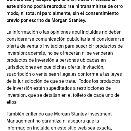
este sitio no podrá reproducirse ni transmitirse de otro
modo, ni total ni parcialmente, sin el consentimiento
previo por escrito de Morgan Stanley.
La información o las opiniones aquí incluidas no deben
MARKET OUTLOOK
AR
considerarse comunicación publicitaria ni considerarse
oferta de venta o invitación para suscribir productos de
Steep Muni Yield Curve Highlights
Cr
inversión; además, no se ofrecerán ni se venderán
Potential Gains in 2026
Ex
productos de inversión a personas ubicadas en
jurisdicciones en que dichas oferta, invitación,
The municipal bond market has a lot going for
Cr
suscripción o venta sean ilegales conforme a las leyes
it in 2026, with after-tax yields that look
Mo
de la jurisdicción de que se trate. Todos los productos
especially compelling compared with other
CN
de inversión están supeditados a restricciones de
fixed-income sectors. Craig R. Brandon, Co-
ho
inversión, que se detallan en el folleto de cada uno de
Head of Municipals, explains.
wea
ellos.
ho
mu
También entiendo que Morgan Stanley Investment
26-DIC-2025
26
Management no garantiza ni asegura que la
información incluida en este sitio web sea exacta,