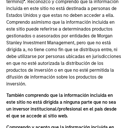
término)
*
. Reconozco y comprendo que la información
Municipals team. He is responsible for buy and sell
incluida en este sitio no está destinada a personas de
decisions, portfolio construction, and risk
Estados Unidos y que estas no deben acceder a ella.
management for the firm’s municipal bond
Comprendo asimismo que la información incluida en
strategies. He joined Eaton Vance in 2007. Morgan
este sitio puede referirse a determinados productos
Stanley acquired Eaton Vance in March 2021. Chris
gestionados o asesorados por entidades de Morgan
began his career in the investment management
Stanley Investment Management, pero que no está
industry in 2005. Prior to joining Eaton Vance, he
dirigida a, no tiene como fin que se distribuya entre, ni
was a Senior Associate at State Street Bank and
debe utilizarse por personas ubicadas en jurisdicciones
Trust. Chris earned a B.S. from Boston College. He
en que no esté autorizada la distribución de los
is a member of the CFA Society Boston and holds
productos de inversión o en que no esté permitida la
the Chartered Financial Analyst designation.
difusión de información sobre los productos de
inversión.
ARTÍCULOS RELACIONADOS
También comprendo que la información incluida en
este sitio no está dirigida a ninguna parte que no sea
un inversor institucional/profesional en el país desde
el que se accede al sitio web.
Comprendo y acepto que la información incluida en