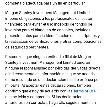
completa o adecuada para un fin en particular.
Morgan Stanley Investment Management Limited
impone obligaciones a los profesionales del sector
financiero para evitar el uso indebido de fondos de
inversión para el blanqueo de capitales, incluidos
May not represent all Team Members.
procedimientos para la identificación de suscriptores y
The information on this page is for informational
la realización de verificaciones y otras comprobaciones
purposes only. The information contained herein does
de seguridad pertinentes.
not constitute and should not be construed as an
offering of advisory services or an offer to sell or a
Reconozco que ninguna entidad o filial de Morgan
solicitation of an offer to buy any securities in any
Stanley Investment Management Limited tendrán
jurisdiction in which such offer or solicitation,
purchase or sale would be unlawful under the
ninguna responsabilidad por pérdidas derivadas directa
securities, insurance or other laws of such jurisdiction.
o indirectamente de información a la que se acceda
como resultado de una declaración falsa o errónea por
All investing involves risks, including a loss of principal.
mi parte. Al aceptar estas declaraciones, también
Please refer to the strategy detail page for important
confirmo que estoy de acuerdo con las
Terms of Use
,
information on the strategy, including additional risk
que he leído y comprendo. Si las declaraciones
considerations.
anteriores son correctas, haga clic seguidamente en