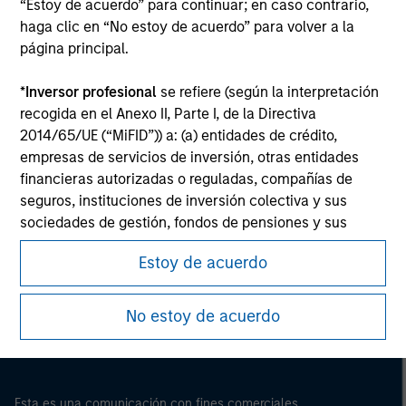
“Estoy de acuerdo” para continuar; en caso contrario,
haga clic en “No estoy de acuerdo” para volver a la
página principal.
*
Inversor profesional
se refiere (según la interpretación
recogida en el Anexo II, Parte I, de la Directiva
2014/65/UE (“MiFID”)) a: (a) entidades de crédito,
empresas de servicios de inversión, otras entidades
financieras autorizadas o reguladas, compañías de
seguros, instituciones de inversión colectiva y sus
sociedades de gestión, fondos de pensiones y sus
Morgan Stanley
sociedades de gestión, operadores en materias primas
Estoy de acuerdo
y en derivados de materias primas u otros inversores
Morgan Stanley Careers
institucionales, en cada caso que deban estar
autorizados o regulados para operar en mercados
No estoy de acuerdo
financieros; (b) grandes empresas que, a escala
individual, cumplan dos de los siguientes requisitos de
tamaño de la empresa: (i) total del balance: 20.000.000
EUR, (ii) volumen de negocios neto: 40.000.000 EUR o
Esta es una comunicación con fines comerciales.