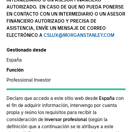
AUTORIZADO. EN CASO DE QUE NO PUEDA PONERSE
EN CONTACTO CON UN INTERMEDIARIO O UN ASESOR
FINANCIERO AUTORIZADO Y PRECISA DE
ASISTENCIA, ENVÍE UN MENSAJE DE CORREO
ELECTRÓNICO A
CSLUX@MORGANSTANLEY.COM
Gestionado desde
España
YEARS OF INDUSTRY EXPERIENCE
Función
21
Years
Professional Investor
EQUIPO
Declaro que accedo a este sitio web desde
España
con
Municipals Team
el fin de adquirir información, intervengo por cuenta
propia y reúno los requisitos para recibir la
consideración de
inversor profesional
(según la
definición que a continuación se le atribuye a este
Christopher Eustance is a portfolio manager on the