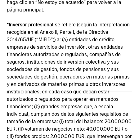
haga clic en “No estoy de acuerdo” para volver a la
ARTÍCULO
AR
página principal.
Why Quality Stocks Still Matter in
Re
*
Inversor profesional
se refiere (según la interpretación
Today’s Market
Co
recogida en el Anexo II, Parte I, de la Directiva
Quality stocks have lagged in recent years, but
Ami
2014/65/UE (“MiFID”)) a: (a) entidades de crédito,
history suggests durable businesses with
Cap
empresas de servicios de inversión, otras entidades
strong fundamentals remain well positioned to
ris
financieras autorizadas o reguladas, compañías de
create long-term shareholder value.
dis
seguros, instituciones de inversión colectiva y sus
qu
sociedades de gestión, fondos de pensiones y sus
sociedades de gestión, operadores en materias primas
y en derivados de materias primas u otros inversores
08-JUL-2026
02-
institucionales, en cada caso que deban estar
autorizados o regulados para operar en mercados
financieros; (b) grandes empresas que, a escala
individual, cumplan dos de los siguientes requisitos de
tamaño de la empresa: (i) total del balance: 20.000.000
EUR, (ii) volumen de negocios neto: 40.000.000 EUR o
(iii) fondos propios: 2.000.000 EUR, que intervengan por