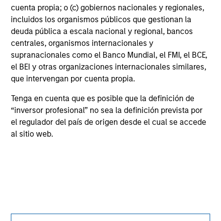
May not represent all Team Members.
cuenta propia; o (c) gobiernos nacionales y regionales,
incluidos los organismos públicos que gestionan la
The information on this page is for informational
deuda pública a escala nacional y regional, bancos
purposes only. The information contained herein does
centrales, organismos internacionales y
not constitute and should not be construed as an
offering of advisory services or an offer to sell or a
supranacionales como el Banco Mundial, el FMI, el BCE,
solicitation of an offer to buy any securities in any
el BEI y otras organizaciones internacionales similares,
jurisdiction in which such offer or solicitation,
que intervengan por cuenta propia.
purchase or sale would be unlawful under the
securities, insurance or other laws of such jurisdiction.
Tenga en cuenta que es posible que la definición de
“inversor profesional” no sea la definición prevista por
All investing involves risks, including a loss of principal.
el regulador del país de origen desde el cual se accede
Please refer to the strategy detail page for important
al sitio web.
information on the strategy, including additional risk
considerations.