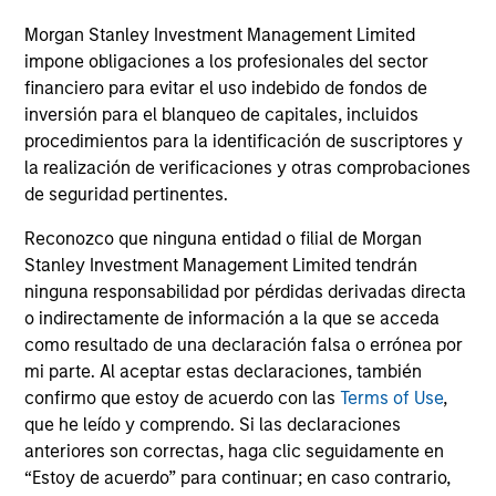
Guided by a fundamental core approach
Morgan Stanley Investment Management Limited
that seeks to invest in small-cap companies
impone obligaciones a los profesionales del sector
in strong financial condition with equities
financiero para evitar el uso indebido de fondos de
priced below our fair value estimate.
inversión para el blanqueo de capitales, incluidos
procedimientos para la identificación de suscriptores y
la realización de verificaciones y otras comprobaciones
de seguridad pertinentes.
ARTÍCULOS RELACIONADOS
Reconozco que ninguna entidad o filial de Morgan
Stanley Investment Management Limited tendrán
ninguna responsabilidad por pérdidas derivadas directa
o indirectamente de información a la que se acceda
como resultado de una declaración falsa o errónea por
mi parte. Al aceptar estas declaraciones, también
confirmo que estoy de acuerdo con las
Terms of Use
,
que he leído y comprendo. Si las declaraciones
anteriores son correctas, haga clic seguidamente en
“Estoy de acuerdo” para continuar; en caso contrario,