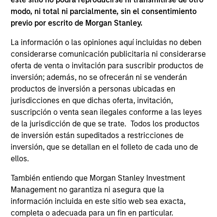
that seeks to invest in mid to large-cap
modo, ni total ni parcialmente, sin el consentimiento
companies in strong financial condition with
previo por escrito de Morgan Stanley.
equities priced below our fair value
estimate.
La información o las opiniones aquí incluidas no deben
considerarse comunicación publicitaria ni considerarse
oferta de venta o invitación para suscribir productos de
inversión; además, no se ofrecerán ni se venderán
Atlanta Capital High Quality SMID Cap
productos de inversión a personas ubicadas en
jurisdicciones en que dichas oferta, invitación,
Guided by a fundamental core approach
suscripción o venta sean ilegales conforme a las leyes
that seeks to invest in small to mid-cap
de la jurisdicción de que se trate. Todos los productos
companies in strong financial condition with
de inversión están supeditados a restricciones de
equities priced below our fair value
inversión, que se detallan en el folleto de cada uno de
estimate.
ellos.
También entiendo que Morgan Stanley Investment
Management no garantiza ni asegura que la
información incluida en este sitio web sea exacta,
Atlanta Capital High Quality Small Cap
completa o adecuada para un fin en particular.