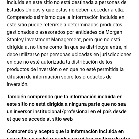
portfolio manager for Atlanta Capital's High Quality
incluida en este sitio no está destinada a personas de
Small Cap, High Quality SMID Cap and High Quality
Estados Unidos y que estas no deben acceder a ella.
Select Equity portfolios. Prior to joining the firm in
Comprendo asimismo que la información incluida en
1998, Mr. Reed was a portfolio manager with the
este sitio puede referirse a determinados productos
Florida State Board of Administration where he was
gestionados o asesorados por entidades de Morgan
responsible for managing their internal special
Stanley Investment Management, pero que no está
situation equity fund. Mr. Reed holds the Chartered
dirigida a, no tiene como fin que se distribuya entre, ni
Financial Analyst designation and is a graduate of
debe utilizarse por personas ubicadas en jurisdicciones
Florida State University where he earned a
en que no esté autorizada la distribución de los
Bachelor of Science degree in Finance.
productos de inversión o en que no esté permitida la
difusión de información sobre los productos de
inversión.
Atlanta Capital Equity Team
También comprendo que la información incluida en
este sitio no está dirigida a ninguna parte que no sea
un inversor institucional/profesional en el país desde
el que se accede al sitio web.
Atlanta Capital High Quality Select Equity
Comprendo y acepto que la información incluida en
Guided by a fundamental core approach
este sitio no podrá reproducirse ni transmitirse de otro