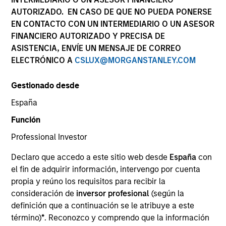
AUTORIZADO. EN CASO DE QUE NO PUEDA PONERSE
EN CONTACTO CON UN INTERMEDIARIO O UN ASESOR
FINANCIERO AUTORIZADO Y PRECISA DE
ASISTENCIA, ENVÍE UN MENSAJE DE CORREO
ELECTRÓNICO A
CSLUX@MORGANSTANLEY.COM
Gestionado desde
España
YEARS OF INDUSTRY EXPERIENCE
Función
37
Years
Professional Investor
EQUIPO
Declaro que accedo a este sitio web desde
España
con
el fin de adquirir información, intervengo por cuenta
Atlanta Capital Equity Team
propia y reúno los requisitos para recibir la
consideración de
inversor profesional
(según la
definición que a continuación se le atribuye a este
Mr. Reed is a Managing Director and serves as a
término)
*
. Reconozco y comprendo que la información