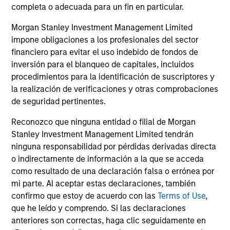
completa o adecuada para un fin en particular.
Morgan Stanley Investment Management Limited
Insight
impone obligaciones a los profesionales del sector
Invests primarily in established and
financiero para evitar el uso indebido de fondos de
emerging companies in the United States.
inversión para el blanqueo de capitales, incluidos
procedimientos para la identificación de suscriptores y
la realización de verificaciones y otras comprobaciones
de seguridad pertinentes.
Ver todo
Reconozco que ninguna entidad o filial de Morgan
Stanley Investment Management Limited tendrán
ninguna responsabilidad por pérdidas derivadas directa
ARTÍCULOS RELACIONADOS
o indirectamente de información a la que se acceda
como resultado de una declaración falsa o errónea por
mi parte. Al aceptar estas declaraciones, también
confirmo que estoy de acuerdo con las
Terms of Use
,
que he leído y comprendo. Si las declaraciones
anteriores son correctas, haga clic seguidamente en