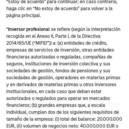
“Estoy de acuerdo” para continuar; en caso contrario,
haga clic en “No estoy de acuerdo” para volver a la
página principal.
*
Inversor profesional
se refiere (según la interpretación
CONSILIENT OBSERVER
AR
recogida en el Anexo II, Parte I, de la Directiva
The Wisdom of Crowds in Markets:
AI
2014/65/UE (“MiFID”)) a: (a) entidades de crédito,
Crowd Behavior in Prediction, Betting,
St
empresas de servicios de inversión, otras entidades
and Stock Markets
financieras autorizadas o reguladas, compañías de
We review the wisdom of crowds in the
AI
seguros, instituciones de inversión colectiva y sus
context of prediction markets, sports betting
Ad
sociedades de gestión, fondos de pensiones y sus
markets, parimutuel betting markets, and the
sociedades de gestión, operadores en materias primas
stock market. For each, we describe the
y en derivados de materias primas u otros inversores
market, give a history, examine its accuracy,
institucionales, en cada caso que deban estar
see how it aggregates information, check for
autorizados o regulados para operar en mercados
diversity breakdowns, and consider the role of
financieros; (b) grandes empresas que, a escala
incentives. The betting markets are zero-sum,
05-AGO-2026
08-
individual, cumplan dos de los siguientes requisitos de
but the stock market has positive expected
tamaño de la empresa: (i) total del balance: 20.000.000
returns. Understanding how markets work is
EUR, (ii) volumen de negocios neto: 40.000.000 EUR o
useful for evaluating opportunities for excess