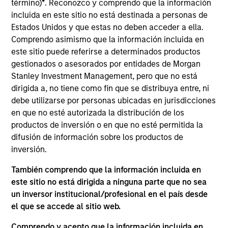
término)
*
. Reconozco y comprendo que la información
Sam Chainani is an investor and the Head of
incluida en este sitio no está destinada a personas de
Counterpoint Global New York. He joined Morgan
Estados Unidos y que estas no deben acceder a ella.
Stanley in 1996 and has 30 years of investment
Comprendo asimismo que la información incluida en
experience. Sam joined Counterpoint Global as an
este sitio puede referirse a determinados productos
investor in 2000. Previously, he was a strategy
gestionados o asesorados por entidades de Morgan
specialist for our Inception and Discovery
Stanley Investment Management, pero que no está
strategies. Sam received a B.S. in management
dirigida a, no tiene como fin que se distribuya entre, ni
with a concentration in finance from Binghamton
debe utilizarse por personas ubicadas en jurisdicciones
University. He holds the Chartered Financial Analyst
en que no esté autorizada la distribución de los
designation.
productos de inversión o en que no esté permitida la
difusión de información sobre los productos de
inversión.
Counterpoint Global
También comprendo que la información incluida en
este sitio no está dirigida a ninguna parte que no sea
un inversor institucional/profesional en el país desde
Advantage
el que se accede al sitio web.
Invests primarily in established large cap
Comprendo y acepto que la información incluida en