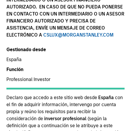
AUTORIZADO. EN CASO DE QUE NO PUEDA PONERSE
EN CONTACTO CON UN INTERMEDIARIO O UN ASESOR
FINANCIERO AUTORIZADO Y PRECISA DE
ASISTENCIA, ENVÍE UN MENSAJE DE CORREO
ELECTRÓNICO A
CSLUX@MORGANSTANLEY.COM
Gestionado desde
España
Función
YEARS OF INDUSTRY EXPERIENCE
Professional Investor
30
Years
Declaro que accedo a este sitio web desde
España
con
EQUIPO
el fin de adquirir información, intervengo por cuenta
Counterpoint Global
propia y reúno los requisitos para recibir la
consideración de
inversor profesional
(según la
definición que a continuación se le atribuye a este