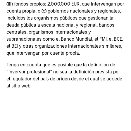
(iii) fondos propios: 2.000.000 EUR, que intervengan por
returns.
cuenta propia; o (c) gobiernos nacionales y regionales,
incluidos los organismos públicos que gestionan la
deuda pública a escala nacional y regional, bancos
May not represent all Team Members.
centrales, organismos internacionales y
supranacionales como el Banco Mundial, el FMI, el BCE,
The information on this page is for informational
el BEI y otras organizaciones internacionales similares,
purposes only. The information contained herein does
not constitute and should not be construed as an
que intervengan por cuenta propia.
offering of advisory services or an offer to sell or a
solicitation of an offer to buy any securities in any
Tenga en cuenta que es posible que la definición de
jurisdiction in which such offer or solicitation,
“inversor profesional” no sea la definición prevista por
purchase or sale would be unlawful under the
el regulador del país de origen desde el cual se accede
securities, insurance or other laws of such jurisdiction.
al sitio web.
All investing involves risks, including a loss of principal.
Please refer to the strategy detail page for important
information on the strategy, including additional risk
considerations.