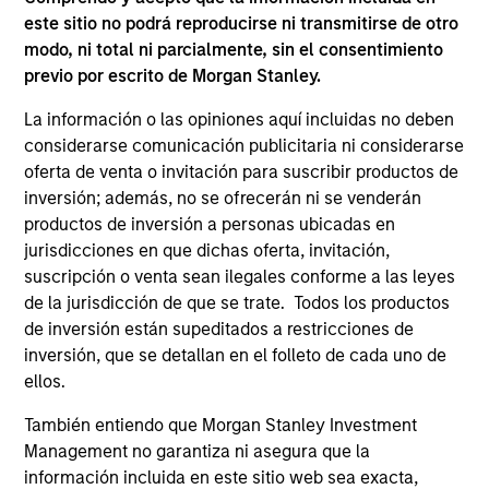
companies in the United States.
este sitio no podrá reproducirse ni transmitirse de otro
modo, ni total ni parcialmente, sin el consentimiento
previo por escrito de Morgan Stanley.
Global Insight
Invests primarily in established and
La información o las opiniones aquí incluidas no deben
emerging companies globally.
considerarse comunicación publicitaria ni considerarse
oferta de venta o invitación para suscribir productos de
inversión; además, no se ofrecerán ni se venderán
Growth
productos de inversión a personas ubicadas en
jurisdicciones en que dichas oferta, invitación,
Invests primarily in established and
suscripción o venta sean ilegales conforme a las leyes
emerging large cap companies in the United
de la jurisdicción de que se trate. Todos los productos
States.
de inversión están supeditados a restricciones de
inversión, que se detallan en el folleto de cada uno de
ellos.
Discovery
Invests primarily in established and
También entiendo que Morgan Stanley Investment
emerging mid cap companies in the United
Management no garantiza ni asegura que la
States.
información incluida en este sitio web sea exacta,