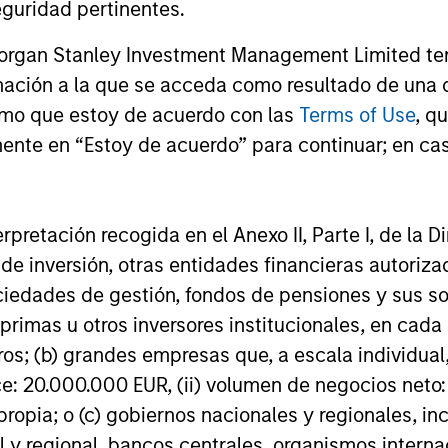
guridad pertinentes.
Morgan Stanley Investment Management Limited te
mación a la que se acceda como resultado de una de
rmo que estoy de acuerdo con las
Terms of Use
, q
TALES FROM THE EMERGING WORLD
TALES FRO
ente en “Estoy de acuerdo” para continuar; en cas
Video: Mexico's Domestic
Mexico'
Opportunity
Opportu
erpretación recogida en el Anexo II, Parte I, de la D
Despite all the rhetoric coming from
Despite all
 de inversión, otras entidades financieras autoriz
Washington, Mexico’s exports to the United
Washington,
sociedades de gestión, fondos de pensiones y sus 
States reached record highs in 2025. But
States reac
primas u otros inversores institucionales, en cad
as Jitania Kandhari points out, the
as Eric Carl
country’s outlook is shaped by more than
country’s o
os; (b) grandes empresas que, a escala individual,
just international trade. Much of Mexico’s
just intern
ce: 20.000.000 EUR, (ii) volumen de negocios neto:
future growth will depend on how
future grow
ropia; o (c) gobiernos nacionales y regionales, in
14-MAY-2026
07-ABR-20
effectively President Sheinbaum’s new
effectively
l y regional, bancos centrales, organismos inter
administration can improve internal
administrat