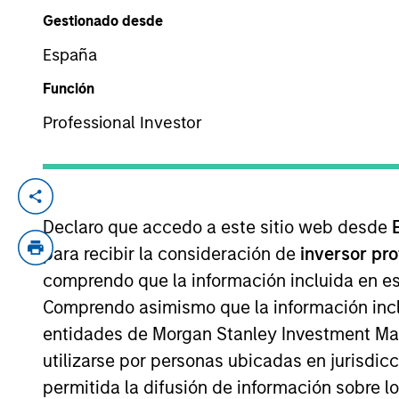
Gestionado desde
España
YEARS OF INDUSTRY EXPERIENCE
30
Years
Función
Professional Investor
Eric is a portfolio manager of the EM equ
joined Morgan Stanley in 1997 and has 30 
Declaro que accedo a este sitio web desde
telecommunications analyst at Neuberger
para recibir la consideración de
inversor pr
College and a J.D. from Harvard Law Sch
comprendo que la información incluida en es
Comprendo asimismo que la información incl
entidades de Morgan Stanley Investment Mana
Emerging Markets Equ
utilizarse por personas ubicadas en jurisdic
permitida la difusión de información sobre l