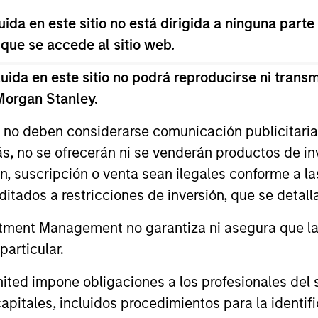
da en este sitio no está dirigida a ninguna parte
Emerging market industry leaders, without be
 que se accede al sitio web.
25-40 holdings.
da en este sitio no podrá reproducirse ni transmi
Core portfolio of quality growth companies, in
 Morgan Stanley.
country drivers to identify bottom-up opportun
s no deben considerarse comunicación publicitaria 
ás, no se ofrecerán ni se venderán productos de i
Core portfolio of quality growth companies, see
ón, suscripción o venta sean ilegales conforme a la
objectives and sustainability through themati
itados a restricciones de inversión, que se detalla
ment Management no garantiza ni asegura que la i
articular.
d impone obligaciones a los profesionales del se
pitales, incluidos procedimientos para la identifi