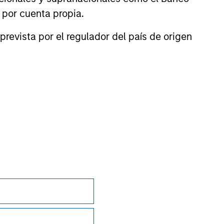
park domestic expansion and
n por cuenta propia.
rivate investment.
prevista por el regulador del país de origen
onstitute and should not be construed as an
ction in which such offer or solicitation,
nsiderations.