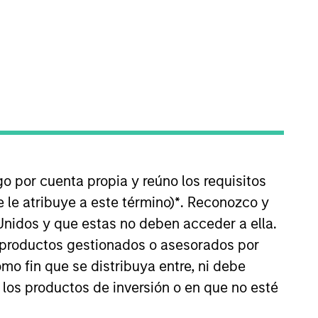
rging Markets Equity team. He
rm, Eric worked as a
go por cuenta propia y reúno los requisitos
cial Studies from Harvard
 le atribuye a este término)
*
. Reconozco y
iew Committee since 2018.
Unidos y que estas no deben acceder a ella.
s productos gestionados o asesorados por
o fin que se distribuya entre, ni debe
 los productos de inversión o en que no esté
Ver detalles del equipo