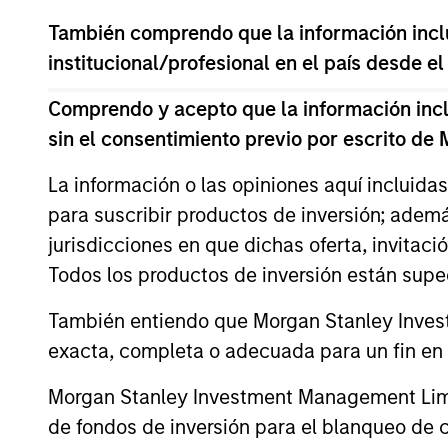
También comprendo que la información inclui
Emerging Markets
institucional/profesional en el país desde el
Leaders Strategy
Comprendo y acepto que la información inclui
Global Emerging
sin el consentimiento previo por escrito de
Markets Equity
Strategy
La información o las opiniones aquí incluida
para suscribir productos de inversión; adem
Sustainable Emerging
jurisdicciones en que dichas oferta, invitaci
Markets Strategy
Todos los productos de inversión están suped
También entiendo que Morgan Stanley Invest
ARTÍCULOS RELACIONADOS
exacta, completa o adecuada para un fin en p
Morgan Stanley Investment Management Limite
de fondos de inversión para el blanqueo de ca