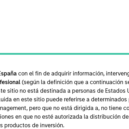
EQUIPO
Emerging Markets
Equity Team
ity strategies and the head of sustainability on the Eme
years of investment experience. Prior to joining the fi
España
con el fin de adquirir información, interven
 Berman. Eric received an A.B., magna cum laude, in So
ofesional
(según la definición que a continuación se
ool. He has also been a member of the MSIM Proxy Rev
te sitio no está destinada a personas de Estados 
uida en este sitio puede referirse a determinado
gement, pero que no está dirigida a, no tiene com
ity Team
ciones en que no esté autorizada la distribución de
os productos de inversión.