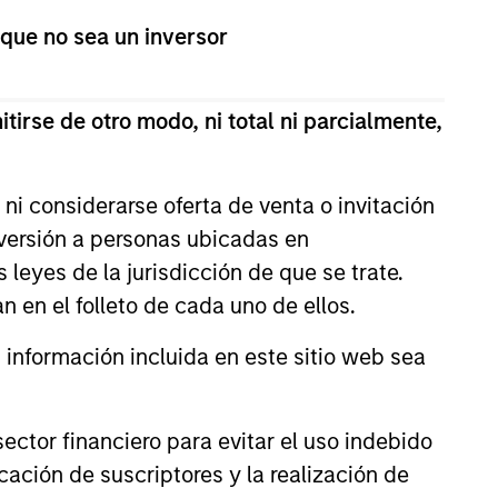
 que no sea un inversor
nchmark constraints. Focused
tirse de otro modo, ni total ni parcialmente,
tegrating global thematics and
ities.
ni considerarse oferta de venta o invitación
nversión a personas ubicadas en
king to deliver on financial
s leyes de la jurisdicción de que se trate.
c alignment.
n en el folleto de cada uno de ellos.
nformación incluida en este sitio web sea
ctor financiero para evitar el uso indebido
cación de suscriptores y la realización de