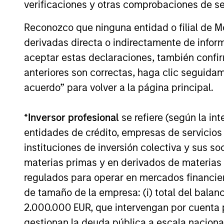
verificaciones y otras comprobaciones de se
Reconozco que ninguna entidad o filial de 
derivadas directa o indirectamente de infor
aceptar estas declaraciones, también confi
TALES FROM THE EMERGING WORLD
anteriores son correctas, haga clic seguidam
acuerdo” para volver a la página principal.
The Water Constraint
Water has long been treated as a cheap
*
Inversor profesional
se refiere (según la int
industrial input. That assumption is
entidades de crédito, empresas de servicios
starting to fail. As mines, semiconductor
instituciones de inversión colectiva y sus 
fabrication plants and data centers
expand in water-stressed regions, access
materias primas y en derivados de materias 
to a reliable supply is becoming a
regulados para operar en mercados financier
constraint on growth, permitting and
de tamaño de la empresa: (i) total del balan
returns on capital.
2.000.000 EUR, que intervengan por cuenta p
01-JUN-2026
gestionan la deuda pública a escala naciona