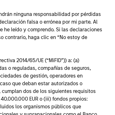
ndrán ninguna responsabilidad por pérdidas
claración falsa o errónea por mi parte. Al
ue he leído y comprendo. Si las declaraciones
M THE EMERGING WORLD
o contrario, haga clic en “No estoy de
s Domestic
nity
irectiva 2014/65/UE (“MiFID”)) a: (a)
 the rhetoric coming from
adas o reguladas, compañías de seguros,
 Mexico’s exports to the United
sociedades de gestión, operadores en
hed record highs in 2025. But
a caso que deban estar autorizados o
son and Ravi Jain point out, the
utlook is shaped by more than
 cumplan dos de los siguientes requisitos
ational trade. Much of Mexico’s
 40.000.000 EUR o (iii) fondos propios:
th will depend on how
cluidos los organismos públicos que
26
 President Sheinbaum’s new
nacionales y supranacionales como el Banco
ion can improve internal