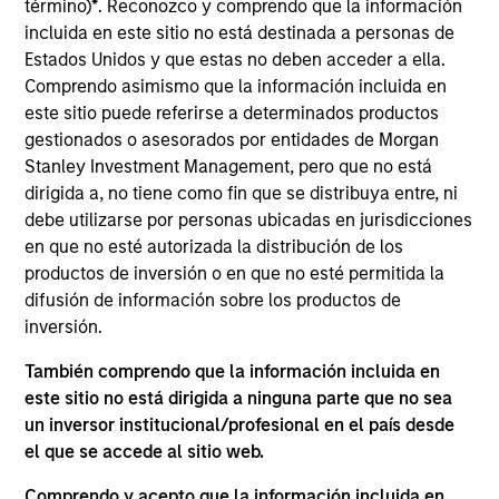
término)
*
. Reconozco y comprendo que la información
team. He is responsible for client and internal
incluida en este sitio no está destinada a personas de
communications and insights on investment
Estados Unidos y que estas no deben acceder a ella.
strategy and portfolio positioning. He joined Eaton
Comprendo asimismo que la información incluida en
Vance in 2017 before rejoining in June 2022.
este sitio puede referirse a determinados productos
Morgan Stanley acquired Eaton Vance in March
gestionados o asesorados por entidades de Morgan
2021. Bryan began his career in the investment
Stanley Investment Management, pero que no está
industry in 2012. Prior to rejoining the firm, he was a
dirigida a, no tiene como fin que se distribuya entre, ni
fixed income product reporting analyst at
debe utilizarse por personas ubicadas en jurisdicciones
Wellington Management Company and an RFP
en que no esté autorizada la distribución de los
specialist at Eaton Vance. Previously, he was
productos de inversión o en que no esté permitida la
affiliated with J.P. Morgan Private Bank. Bryan
difusión de información sobre los productos de
received a B.A. in economics and mathematics
inversión.
from Hamilton College. He is a CFA charterholder.
También comprendo que la información incluida en
este sitio no está dirigida a ninguna parte que no sea
ARTÍCULOS RELACIONADOS
un inversor institucional/profesional en el país desde
el que se accede al sitio web.
Comprendo y acepto que la información incluida en