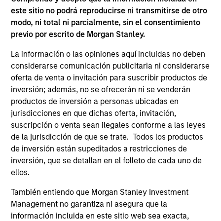
este sitio no podrá reproducirse ni transmitirse de otro
modo, ni total ni parcialmente, sin el consentimiento
previo por escrito de Morgan Stanley.
La información o las opiniones aquí incluidas no deben
considerarse comunicación publicitaria ni considerarse
oferta de venta o invitación para suscribir productos de
ARTÍCULO
AR
inversión; además, no se ofrecerán ni se venderán
productos de inversión a personas ubicadas en
High Yield Market Monitor – Q2 2026
Hi
jurisdicciones en que dichas oferta, invitación,
suscripción o venta sean ilegales conforme a las leyes
An in-depth review of the US and European
An
de la jurisdicción de que se trate. Todos los productos
High Yield markets.
Hig
de inversión están supeditados a restricciones de
inversión, que se detallan en el folleto de cada uno de
ellos.
También entiendo que Morgan Stanley Investment
Management no garantiza ni asegura que la
información incluida en este sitio web sea exacta,