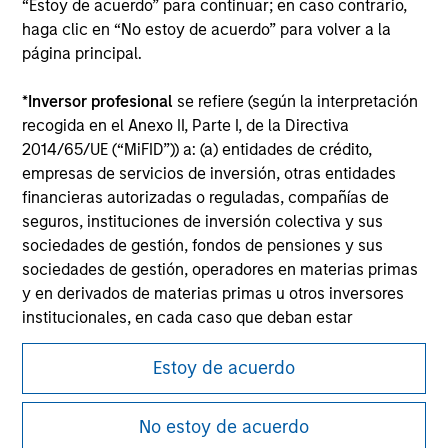
“Estoy de acuerdo” para continuar; en caso contrario,
Please refer to the strategy detail page for important
haga clic en “No estoy de acuerdo” para volver a la
information on the strategy, including additional risk
página principal.
considerations.
*
Inversor profesional
se refiere (según la interpretación
recogida en el Anexo II, Parte I, de la Directiva
2014/65/UE (“MiFID”)) a: (a) entidades de crédito,
empresas de servicios de inversión, otras entidades
financieras autorizadas o reguladas, compañías de
seguros, instituciones de inversión colectiva y sus
sociedades de gestión, fondos de pensiones y sus
sociedades de gestión, operadores en materias primas
y en derivados de materias primas u otros inversores
institucionales, en cada caso que deban estar
autorizados o regulados para operar en mercados
Morgan Stanley
financieros; (b) grandes empresas que, a escala
Estoy de acuerdo
individual, cumplan dos de los siguientes requisitos de
Morgan Stanley Careers
tamaño de la empresa: (i) total del balance: 20.000.000
No estoy de acuerdo
EUR, (ii) volumen de negocios neto: 40.000.000 EUR o