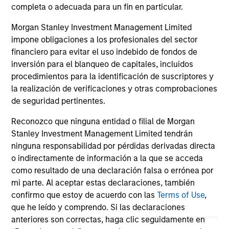
10-JUL-2026
10
completa o adecuada para un fin en particular.
Morgan Stanley Investment Management Limited
impone obligaciones a los profesionales del sector
financiero para evitar el uso indebido de fondos de
inversión para el blanqueo de capitales, incluidos
procedimientos para la identificación de suscriptores y
la realización de verificaciones y otras comprobaciones
de seguridad pertinentes.
May not represent all Team Members.
Reconozco que ninguna entidad o filial de Morgan
Stanley Investment Management Limited tendrán
The information on this page is for informational
ninguna responsabilidad por pérdidas derivadas directa
purposes only. The information contained herein does
not constitute and should not be construed as an
o indirectamente de información a la que se acceda
offering of advisory services or an offer to sell or a
como resultado de una declaración falsa o errónea por
solicitation of an offer to buy any securities in any
mi parte. Al aceptar estas declaraciones, también
jurisdiction in which such offer or solicitation,
confirmo que estoy de acuerdo con las
Terms of Use
,
purchase or sale would be unlawful under the
securities, insurance or other laws of such jurisdiction.
que he leído y comprendo. Si las declaraciones
anteriores son correctas, haga clic seguidamente en
All investing involves risks, including a loss of principal.