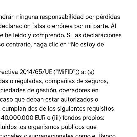
bal Real Assets at Morgan
vestment Management, to
ndrán ninguna responsabilidad por pérdidas
le net lease investing,
ow these investments are
claración falsa o errónea por mi parte. Al
 what distinguishes them from
ue he leído y comprendo. Si las declaraciones
6
ional commercial real estate
o contrario, haga clic en “No estoy de
and where they may fit within a
portfolio.
irectiva 2014/65/UE (“MiFID”)) a: (a)
adas o reguladas, compañías de seguros,
onstitute and should not be construed as an
sociedades de gestión, operadores en
ction in which such offer or solicitation,
a caso que deban estar autorizados o
 cumplan dos de los siguientes requisitos
 40.000.000 EUR o (iii) fondos propios:
nsiderations.
cluidos los organismos públicos que
nacionales y supranacionales como el Banco