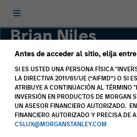
Brian Niles
Antes de acceder al sitio, elija entr
Co-Head of MSREI and Co-Head of NHREF
SI ES USTED UNA PERSONA FÍSICA "INVE
LA DIRECTIVA 2011/61/UE (“AIFMD”) O SI
ATRIBUYE A CONTINUACIÓN AL TÉRMINO "
INVERSIÓN EN PRODUCTOS DE MORGAN S
UN ASESOR FINANCIERO AUTORIZADO. EN
FINANCIERO AUTORIZADO Y PRECISA DE A
CSLUX@MORGANSTANLEY.COM