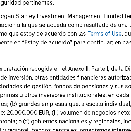
Assets
guridad pertinentes.
Morgan Stanley Real Estate Investing
Head of Glo
(MSREI), announced today the acquisition
Stanley In
Morgan Stanley Investment Management Limited te
of a portfolio of five French logistics
discuss trip
assets. The fully leased portfolio totals
including h
mación a la que se acceda como resultado de una de
approximately 160,000 square meters
structured,
rmo que estoy de acuerdo con las
Terms of Use
, q
24-JUL-2026
24-JUL-202
across established French logistics
more tradit
ente en “Estoy de acuerdo” para continuar; en cas
markets in Paris, Lille, Bordeaux, Nîmes
strategies 
and Tours.
diversified 
erpretación recogida en el Anexo II, Parte I, de la D
 de inversión, otras entidades financieras autoriz
nal purposes only. The information contained herein does not c
sociedades de gestión, fondos de pensiones y sus 
or a solicitation of an offer to buy any securities in any jurisdi
primas u otros inversores institucionales, en cad
curities, insurance or other laws of such jurisdiction.
os; (b) grandes empresas que, a escala individual,
principal.
ce: 20.000.000 EUR, (ii) volumen de negocios neto:
ortant information on the strategy, including additional risk co
ropia; o (c) gobiernos nacionales y regionales, in
l y regional, bancos centrales, organismos inter