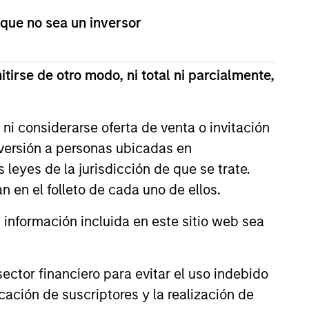
 que no sea un inversor
tirse de otro modo, ni total ni parcialmente,
ni considerarse oferta de venta o invitación
nversión a personas ubicadas en
s leyes de la jurisdicción de que se trate.
n en el folleto de cada uno de ellos.
nformación incluida en este sitio web sea
Hochfelder on The
port
ctor financiero para evitar el uso indebido
ode of The Alts Report, Brian
cación de suscriptores y la realización de
 down with Lauren Hochfelder,