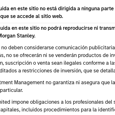
da en este sitio no está dirigida a ninguna parte
 que se accede al sitio web.
da en este sitio no podrá reproducirse ni transmi
 Morgan Stanley.
s no deben considerarse comunicación publicitaria 
ás, no se ofrecerán ni se venderán productos de i
ón, suscripción o venta sean ilegales conforme a la
itados a restricciones de inversión, que se detalla
PRESS RELEASE
VÍDEO
ment Management no garantiza ni asegura que la i
Morgan Stanley Real Estate
Lauren 
articular.
Investing Announces
Alts Re
d impone obligaciones a los profesionales del se
Acquisition of French
Morgan Stanley Investment Management,
In this epis
Logistics Portfolio of Five
pitales, incluidos procedimientos para la identifi
through investment funds managed by
Holzer sits