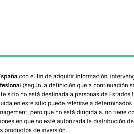
EQUIPO
Morgan Stanley Real
Estate Investing
rgan Stanley, Co-Head of MSREI and Co-Head of NHREF. 
perating Committee. Brian joined Morgan Stanley in
España
con el fin de adquirir información, interven
 2019 and Co-Head of MSREI in 2022. Brian is responsibl
ofesional
(según la definición que a continuación se
ich currently manages $55 billion of gross real estate a
te sitio no está destinada a personas de Estados 
bal value-add / opportunistic fund series. Brian has bee
uida en este sitio puede referirse a determinado
tiple geographies and asset classes. Prior to joining M
gement, pero que no está dirigida a, no tiene com
ing primarily in the Real Estate Principal Investment 
ciones en que no esté autorizada la distribución de
os productos de inversión.