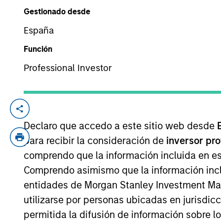
Gestionado desde
España
YEARS OF INDUSTRY EXPERIENCE
28
Years
Función
Professional Investor
Brian Niles is a Managing Director of Mo
Morgan Stanley Investment Management O
Declaro que accedo a este sitio web desde
MSREI Europe in 2011, Co-Head of NHREF in
para recibir la consideración de
inversor pr
private real estate investing business wh
comprendo que la información incluida en es
clients, in addition to overseeing the glo
Comprendo asimismo que la información incl
professional for over 28 years across mul
entidades de Morgan Stanley Investment Mana
spent nine years with Goldman Sachs work
utilizarse por personas ubicadas en jurisdic
Cornell University.
permitida la difusión de información sobre l