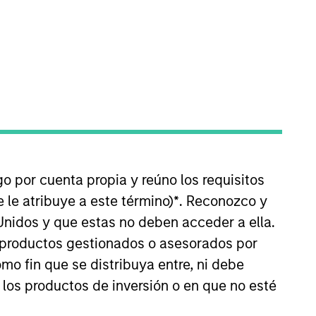
He is also a member of the
 2006 and was named Head of
go por cuenta propia y reúno los requisitos
e for jointly leading the global
 le atribuye a este término)
*
. Reconozco y
ssets worldwide on behalf of its
Unidos y que estas no deben acceder a ella.
n an active real estate investing
s productos gestionados o asesorados por
organ Stanley in 2006, Brian
o fin que se distribuya entre, ni debe
Area. Brian received a BSc from
 los productos de inversión o en que no esté