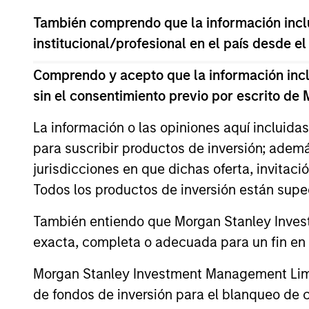
También comprendo que la información inclui
ARTÍCULOS RELACIONADOS
institucional/profesional en el país desde el
Comprendo y acepto que la información inclui
sin el consentimiento previo por escrito de
La información o las opiniones aquí incluida
para suscribir productos de inversión; adem
jurisdicciones en que dichas oferta, invitaci
Todos los productos de inversión están suped
ALTS IN FOCUS
También entiendo que Morgan Stanley Invest
Real Estate Outlook with
exacta, completa o adecuada para un fin en p
Brian Niles
Morgan Stanley Investment Management Limite
Tony Charles, Head of Research and
de fondos de inversión para el blanqueo de ca
Strategy for Global Real Assets, recently