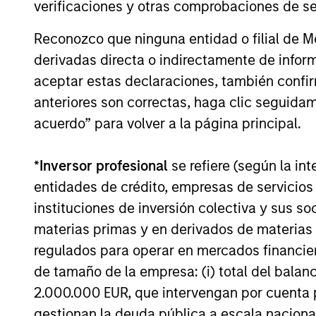
verificaciones y otras comprobaciones de se
sat down with Brian Niles, Co-Head of
MSREI and Co-Head of NHREF to discuss
Reconozco que ninguna entidad o filial de 
the outlook for real estate and what is
takes to succeed in today's complex
derivadas directa o indirectamente de infor
environment.
aceptar estas declaraciones, también confi
06-ABR-2026
anteriores son correctas, haga clic seguidam
acuerdo” para volver a la página principal.
*
Inversor profesional
se refiere (según la int
May not represent all Team Members.
entidades de crédito, empresas de servicios
The information on this page is for informatio
instituciones de inversión colectiva y sus 
offering of advisory services or an offer to sell 
materias primas y en derivados de materias 
purchase or sale would be unlawful under the se
regulados para operar en mercados financier
All investing involves risks, including a loss of 
de tamaño de la empresa: (i) total del balan
Please refer to the strategy detail page for imp
2.000.000 EUR, que intervengan por cuenta p
gestionan la deuda pública a escala naciona