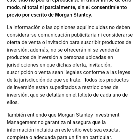
modo, ni total ni parcialmente, sin el consentimiento
International Advantage
previo por escrito de Morgan Stanley.
Invests internationally in high quality
established companies that the team
La información o las opiniones aquí incluidas no deben
believes are undervalued at the time of
considerarse comunicación publicitaria ni considerarse
investment.
oferta de venta o invitación para suscribir productos de
inversión; además, no se ofrecerán ni se venderán
productos de inversión a personas ubicadas en
Asia Opportunity
jurisdicciones en que dichas oferta, invitación,
suscripción o venta sean ilegales conforme a las leyes
Invests in high quality established and
de la jurisdicción de que se trate. Todos los productos
emerging companies located in Asia
de inversión están supeditados a restricciones de
(excluding Japan) that the team believes are
inversión, que se detallan en el folleto de cada uno de
undervalued at the time of investment.
ellos.
También entiendo que Morgan Stanley Investment
Europe Opportunity
Management no garantiza ni asegura que la
Invests in high quality established and
información incluida en este sitio web sea exacta,
emerging companies located in Europe that
completa o adecuada para un fin en particular.