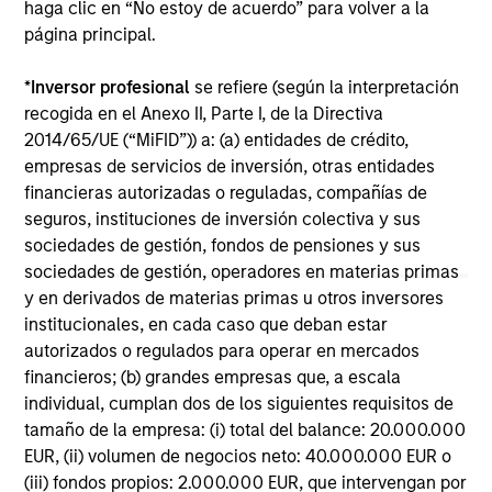
The Global Opportunity Team believes India
haga clic en “No estoy de acuerdo” para volver a la
offers an attractive hunting ground to find
Ch
página principal.
ideas that meet our criteria for long-term value
co
creation and explains the broad areas where
su
*
Inversor profesional
se refiere (según la interpretación
we see opportunities.
st
recogida en el Anexo II, Parte I, de la Directiva
ec
2014/65/UE (“MiFID”)) a: (a) entidades de crédito,
con
empresas de servicios de inversión, otras entidades
financieras autorizadas o reguladas, compañías de
seguros, instituciones de inversión colectiva y sus
06-FEB-2024
17-
sociedades de gestión, fondos de pensiones y sus
sociedades de gestión, operadores en materias primas
y en derivados de materias primas u otros inversores
institucionales, en cada caso que deban estar
autorizados o regulados para operar en mercados
financieros; (b) grandes empresas que, a escala
individual, cumplan dos de los siguientes requisitos de
May not represent all Team Members.
tamaño de la empresa: (i) total del balance: 20.000.000
The information on this page is for informational
EUR, (ii) volumen de negocios neto: 40.000.000 EUR o
purposes only. The information contained herein does
(iii) fondos propios: 2.000.000 EUR, que intervengan por