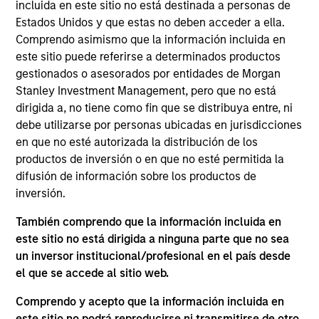
incluida en este sitio no está destinada a personas de
Anil Agarwal is the Director of Research and an
Estados Unidos y que estas no deben acceder a ella.
investor for Global Opportunity. He joined Morgan
Comprendo asimismo que la información incluida en
Stanley in 2001 and has 24 years of experience.
este sitio puede referirse a determinados productos
Anil joined Global Opportunity in 2020 as an
gestionados o asesorados por entidades de Morgan
investor. Prior to his current role, he served as the
Stanley Investment Management, pero que no está
Head of Asian Financial Research at Morgan
dirigida a, no tiene como fin que se distribuya entre, ni
Stanley, Research Division. Anil oversaw coverage
debe utilizarse por personas ubicadas en jurisdicciones
of banks in Asia Pacific ex Japan. As a primary
en que no esté autorizada la distribución de los
analyst, he covered Indian and Hong Kong banks.
productos de inversión o en que no esté permitida la
He earned his Bachelor's degree in Commerce from
difusión de información sobre los productos de
Calcutta University and completed his MBA at the
inversión.
Indian Institute of Management, Calcutta. Anil holds
the Chartered Financial Analyst designation.
También comprendo que la información incluida en
este sitio no está dirigida a ninguna parte que no sea
un inversor institucional/profesional en el país desde
el que se accede al sitio web.
Global Opportunity
Comprendo y acepto que la información incluida en
este sitio no podrá reproducirse ni transmitirse de otro