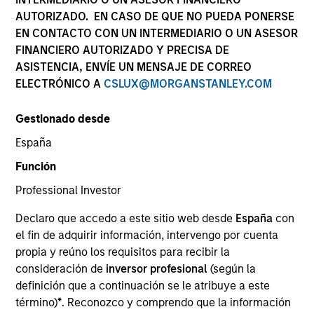
AUTORIZADO. EN CASO DE QUE NO PUEDA PONERSE
EN CONTACTO CON UN INTERMEDIARIO O UN ASESOR
FINANCIERO AUTORIZADO Y PRECISA DE
ASISTENCIA, ENVÍE UN MENSAJE DE CORREO
ELECTRÓNICO A
CSLUX@MORGANSTANLEY.COM
Gestionado desde
España
Función
YEARS OF INDUSTRY EXPERIENCE
Professional Investor
25
Years
Declaro que accedo a este sitio web desde
España
con
EQUIPO
el fin de adquirir información, intervengo por cuenta
propia y reúno los requisitos para recibir la
Global Opportunity
consideración de
inversor profesional
(según la
definición que a continuación se le atribuye a este
término)
*
. Reconozco y comprendo que la información