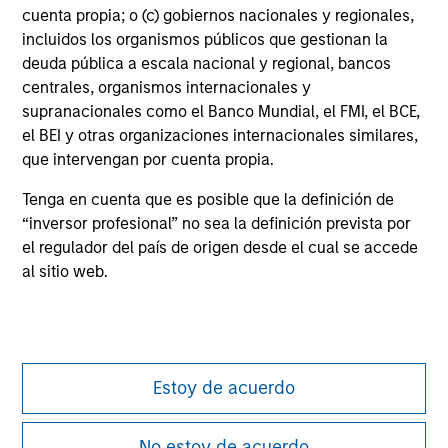
not constitute and should not be construed as an
cuenta propia; o (c) gobiernos nacionales y regionales,
offering of advisory services or an offer to sell or a
incluidos los organismos públicos que gestionan la
solicitation of an offer to buy any securities in any
jurisdiction in which such offer or solicitation,
deuda pública a escala nacional y regional, bancos
purchase or sale would be unlawful under the
centrales, organismos internacionales y
securities, insurance or other laws of such jurisdiction.
supranacionales como el Banco Mundial, el FMI, el BCE,
el BEI y otras organizaciones internacionales similares,
All investing involves risks, including a loss of principal.
que intervengan por cuenta propia.
Please refer to the strategy detail page for important
information on the strategy, including additional risk
Tenga en cuenta que es posible que la definición de
considerations.
“inversor profesional” no sea la definición prevista por
el regulador del país de origen desde el cual se accede
al sitio web.
Estoy de acuerdo
No estoy de acuerdo