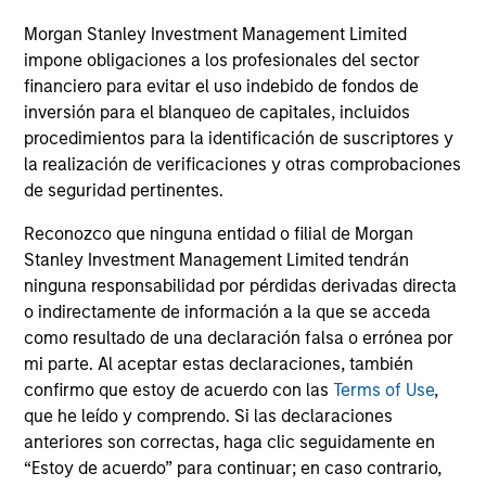
the team believes are undervalued at the
Morgan Stanley Investment Management Limited
time of investment.
impone obligaciones a los profesionales del sector
financiero para evitar el uso indebido de fondos de
inversión para el blanqueo de capitales, incluidos
ARTÍCULOS RELACIONADOS
procedimientos para la identificación de suscriptores y
la realización de verificaciones y otras comprobaciones
de seguridad pertinentes.
Reconozco que ninguna entidad o filial de Morgan
Stanley Investment Management Limited tendrán
ninguna responsabilidad por pérdidas derivadas directa
o indirectamente de información a la que se acceda
como resultado de una declaración falsa o errónea por
mi parte. Al aceptar estas declaraciones, también
confirmo que estoy de acuerdo con las
Terms of Use
,
OPPORTUNITY OPTIMUM
AR
que he leído y comprendo. Si las declaraciones
anteriores son correctas, haga clic seguidamente en
The India Opportunity
O
“Estoy de acuerdo” para continuar; en caso contrario,
Mo