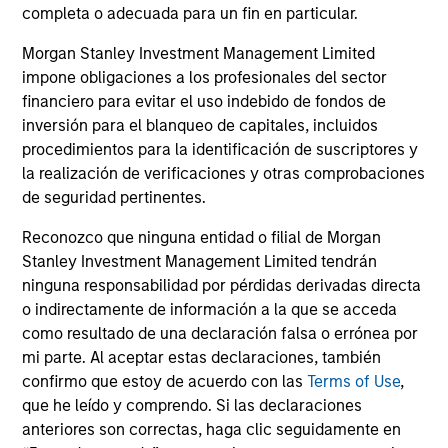
completa o adecuada para un fin en particular.
particularly in an environment characterized
lik
by geopolitical uncertainty, oil price volatility
mo
Morgan Stanley Investment Management Limited
and elevated corporate issuance tied to AI
un
impone obligaciones a los profesionales del sector
investment.
financiero para evitar el uso indebido de fondos de
01-ABR-2026
15-
inversión para el blanqueo de capitales, incluidos
procedimientos para la identificación de suscriptores y
la realización de verificaciones y otras comprobaciones
de seguridad pertinentes.
Reconozco que ninguna entidad o filial de Morgan
Stanley Investment Management Limited tendrán
ninguna responsabilidad por pérdidas derivadas directa
May not represent all Team Members.
o indirectamente de información a la que se acceda
The information on this page is for informational
como resultado de una declaración falsa o errónea por
purposes only. The information contained herein does
mi parte. Al aceptar estas declaraciones, también
not constitute and should not be construed as an
confirmo que estoy de acuerdo con las
Terms of Use
,
offering of advisory services or an offer to sell or a
solicitation of an offer to buy any securities in any
que he leído y comprendo. Si las declaraciones
jurisdiction in which such offer or solicitation,
anteriores son correctas, haga clic seguidamente en
purchase or sale would be unlawful under the