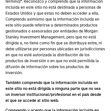
término)
*
. Reconozco y comprendo que la información
Andrew Szczurowski is Co-Head of the Mortgage
incluida en este sitio no está destinada a personas de
and Securitized investment team and a portfolio
Estados Unidos y que estas no deben acceder a ella.
manager on the Mortgage and Securitized
Comprendo asimismo que la información incluida en
investment team. He joined Eaton Vance in 2007.
este sitio puede referirse a determinados productos
Morgan Stanley acquired Eaton Vance in March
gestionados o asesorados por entidades de Morgan
2021. Previously at Eaton Vance, he was a portfolio
Stanley Investment Management, pero que no está
manager on Eaton Vance’s Global Income team,
dirigida a, no tiene como fin que se distribuya entre, ni
responsible for buy and sell decisions, portfolio
debe utilizarse por personas ubicadas en jurisdicciones
construction, and risk management for the firm’s
en que no esté autorizada la distribución de los
mortgage-backed strategies. Andrew began his
productos de inversión o en que no esté permitida la
career in the investment industry in 2005. Before
difusión de información sobre los productos de
joining Eaton Vance, he was affiliated with BNY
inversión.
Mellon. Andrew earned a B.S., cum laude, from the
También comprendo que la información incluida en
Peter T. Paul College of Business and Economics at
este sitio no está dirigida a ninguna parte que no sea
the University of New Hampshire. He holds the
un inversor institucional/profesional en el país desde
Chartered Financial Analyst designation and is a
el que se accede al sitio web.
member of the CFA Society Boston.
Comprendo y acepto que la información incluida en