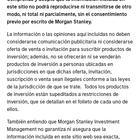
este sitio no podrá reproducirse ni transmitirse de otro
ARTÍCULOS RELACIONADOS
modo, ni total ni parcialmente, sin el consentimiento
previo por escrito de Morgan Stanley.
La información o las opiniones aquí incluidas no deben
considerarse comunicación publicitaria ni considerarse
oferta de venta o invitación para suscribir productos de
inversión; además, no se ofrecerán ni se venderán
productos de inversión a personas ubicadas en
jurisdicciones en que dichas oferta, invitación,
suscripción o venta sean ilegales conforme a las leyes
de la jurisdicción de que se trate. Todos los productos
ARTÍCULO
AR
de inversión están supeditados a restricciones de
inversión, que se detallan en el folleto de cada uno de
Securitized Market Outlook: Carrying
Qu
ellos.
On in Securitized Products
En
Mo
También entiendo que Morgan Stanley Investment
The Mortgaged and Securitized team believes
Th
Management no garantiza ni asegura que la
securitized credit remains one of the most
tra
información incluida en este sitio web sea exacta,
compelling opportunities in fixed income today,
ag