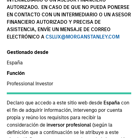
AUTORIZADO. EN CASO DE QUE NO PUEDA PONERSE
EN CONTACTO CON UN INTERMEDIARIO O UN ASESOR
FINANCIERO AUTORIZADO Y PRECISA DE
ASISTENCIA, ENVÍE UN MENSAJE DE CORREO
ELECTRÓNICO A
CSLUX@MORGANSTANLEY.COM
Gestionado desde
España
Función
YEARS OF INDUSTRY EXPERIENCE
Professional Investor
21
Years
Declaro que accedo a este sitio web desde
España
con
EQUIPO
el fin de adquirir información, intervengo por cuenta
propia y reúno los requisitos para recibir la
Mortgage & Securitized Team
consideración de
inversor profesional
(según la
definición que a continuación se le atribuye a este