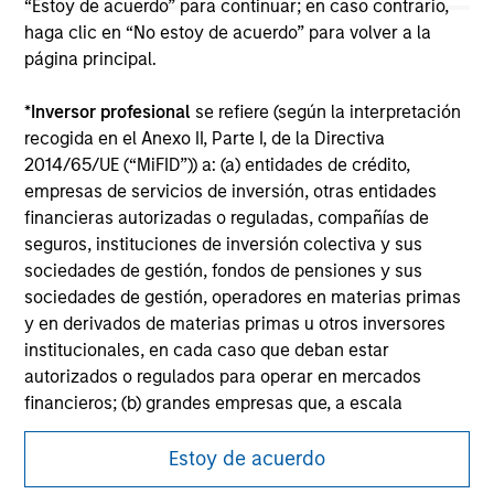
“Estoy de acuerdo” para continuar; en caso contrario,
securities, insurance or other laws of such jurisdiction.
haga clic en “No estoy de acuerdo” para volver a la
All investing involves risks, including a loss of principal.
página principal.
Please refer to the strategy detail page for important
*
Inversor profesional
se refiere (según la interpretación
information on the strategy, including additional risk
recogida en el Anexo II, Parte I, de la Directiva
considerations.
2014/65/UE (“MiFID”)) a: (a) entidades de crédito,
empresas de servicios de inversión, otras entidades
financieras autorizadas o reguladas, compañías de
seguros, instituciones de inversión colectiva y sus
sociedades de gestión, fondos de pensiones y sus
sociedades de gestión, operadores en materias primas
y en derivados de materias primas u otros inversores
institucionales, en cada caso que deban estar
autorizados o regulados para operar en mercados
financieros; (b) grandes empresas que, a escala
individual, cumplan dos de los siguientes requisitos de
tamaño de la empresa: (i) total del balance: 20.000.000
Estoy de acuerdo
Morgan Stanley
EUR, (ii) volumen de negocios neto: 40.000.000 EUR o