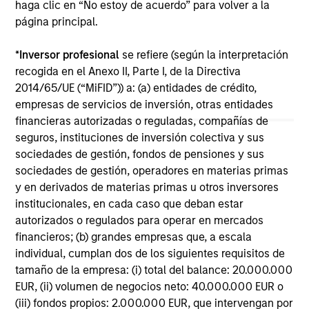
haga clic en “No estoy de acuerdo” para volver a la
página principal.
10-JUL-2026
19
*
Inversor profesional
se refiere (según la interpretación
recogida en el Anexo II, Parte I, de la Directiva
2014/65/UE (“MiFID”)) a: (a) entidades de crédito,
empresas de servicios de inversión, otras entidades
financieras autorizadas o reguladas, compañías de
seguros, instituciones de inversión colectiva y sus
May not represent all Team Members.
sociedades de gestión, fondos de pensiones y sus
sociedades de gestión, operadores en materias primas
The information on this page is for informational
y en derivados de materias primas u otros inversores
purposes only. The information contained herein does
institucionales, en cada caso que deban estar
not constitute and should not be construed as an
offering of advisory services or an offer to sell or a
autorizados o regulados para operar en mercados
solicitation of an offer to buy any securities in any
financieros; (b) grandes empresas que, a escala
jurisdiction in which such offer or solicitation,
individual, cumplan dos de los siguientes requisitos de
purchase or sale would be unlawful under the
tamaño de la empresa: (i) total del balance: 20.000.000
securities, insurance or other laws of such jurisdiction.
EUR, (ii) volumen de negocios neto: 40.000.000 EUR o
All investing involves risks, including a loss of principal.
(iii) fondos propios: 2.000.000 EUR, que intervengan por