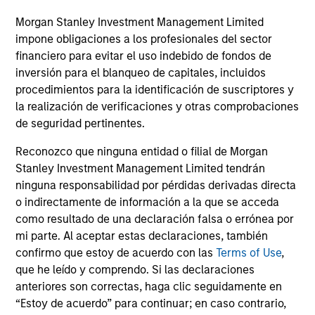
Morgan Stanley Investment Management Limited
impone obligaciones a los profesionales del sector
financiero para evitar el uso indebido de fondos de
inversión para el blanqueo de capitales, incluidos
procedimientos para la identificación de suscriptores y
la realización de verificaciones y otras comprobaciones
de seguridad pertinentes.
Reconozco que ninguna entidad o filial de Morgan
ARTÍCULO
AR
Stanley Investment Management Limited tendrán
ninguna responsabilidad por pérdidas derivadas directa
Emerging Markets Debt Monitor – Q2
Em
o indirectamente de información a la que se acceda
2026
Am
como resultado de una declaración falsa o errónea por
In-depth review of fundamentals and
Geo
mi parte. Al aceptar estas declaraciones, también
valuations across emerging markets debt.
in
confirmo que estoy de acuerdo con las
Terms of Use
,
deb
que he leído y comprendo. Si las declaraciones
fu
anteriores son correctas, haga clic seguidamente en
“Estoy de acuerdo” para continuar; en caso contrario,