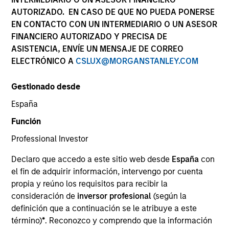
AUTORIZADO. EN CASO DE QUE NO PUEDA PONERSE
EN CONTACTO CON UN INTERMEDIARIO O UN ASESOR
FINANCIERO AUTORIZADO Y PRECISA DE
ASISTENCIA, ENVÍE UN MENSAJE DE CORREO
ELECTRÓNICO A
CSLUX@MORGANSTANLEY.COM
Gestionado desde
España
YEARS OF INDUSTRY EXPERIENCE
Función
21
Years
Professional Investor
EQUIPO
Declaro que accedo a este sitio web desde
España
con
el fin de adquirir información, intervengo por cuenta
Emerging Markets Debt Team
propia y reúno los requisitos para recibir la
consideración de
inversor profesional
(según la
definición que a continuación se le atribuye a este
Akbar Causer is a portfolio manager on the
término)
*
. Reconozco y comprendo que la información