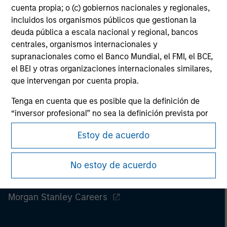
cuenta propia; o (c) gobiernos nacionales y regionales,
Please refer to the strategy detail page for important
information on the strategy, including additional risk
incluidos los organismos públicos que gestionan la
considerations.
deuda pública a escala nacional y regional, bancos
centrales, organismos internacionales y
supranacionales como el Banco Mundial, el FMI, el BCE,
el BEI y otras organizaciones internacionales similares,
que intervengan por cuenta propia.
Tenga en cuenta que es posible que la definición de
“inversor profesional” no sea la definición prevista por
el regulador del país de origen desde el cual se accede
Estoy de acuerdo
al sitio web.
No estoy de acuerdo
Morgan Stanley
Morgan Stanley Careers