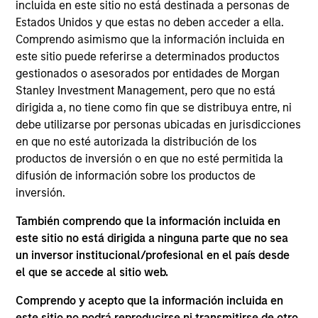
Emerging Markets team. He is responsible for buy
incluida en este sitio no está destinada a personas de
and sell decisions, portfolio construction, and risk
Estados Unidos y que estas no deben acceder a ella.
management for the team’s emerging markets
Comprendo asimismo que la información incluida en
strategies. He joined Eaton Vance in 2017. Morgan
este sitio puede referirse a determinados productos
Stanley acquired Eaton Vance in March 2021. Akbar
gestionados o asesorados por entidades de Morgan
began his career in the investment industry in
Stanley Investment Management, pero que no está
2005. Before joining Eaton Vance, he was a Senior
dirigida a, no tiene como fin que se distribuya entre, ni
Analyst at DDJ Capital Management. Previously, he
debe utilizarse por personas ubicadas en jurisdicciones
was affiliated with Littlejohn & Co. and Rothschild,
en que no esté autorizada la distribución de los
Inc. Akbar earned a B.A. from the University of
productos de inversión o en que no esté permitida la
Pennsylvania and an M.B.A. from Harvard Business
difusión de información sobre los productos de
School.
inversión.
También comprendo que la información incluida en
este sitio no está dirigida a ninguna parte que no sea
Emerging Markets Debt Team
un inversor institucional/profesional en el país desde
el que se accede al sitio web.
Comprendo y acepto que la información incluida en
Emerging Markets Corporate Debt Strategy
este sitio no podrá reproducirse ni transmitirse de otro