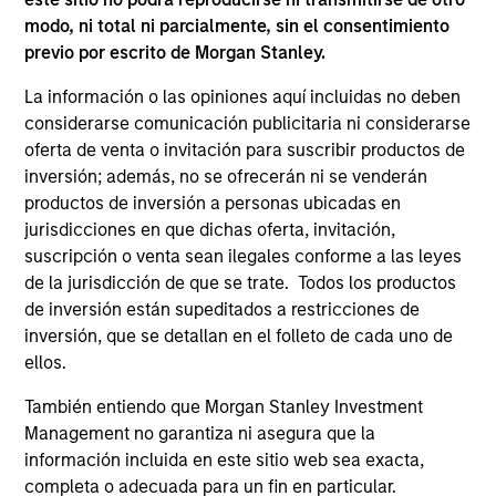
Invests across the credit spectrum of
modo, ni total ni parcialmente, sin el consentimiento
emerging market corporate issuers, seeking
previo por escrito de Morgan Stanley.
to identify undervalued emerging markets
La información o las opiniones aquí incluidas no deben
corporate debt securities.
considerarse comunicación publicitaria ni considerarse
oferta de venta o invitación para suscribir productos de
inversión; además, no se ofrecerán ni se venderán
Emerging Markets Debt Hard Currency
productos de inversión a personas ubicadas en
Strategy
jurisdicciones en que dichas oferta, invitación,
suscripción o venta sean ilegales conforme a las leyes
Invests in a mix of sovereign, quasi-
de la jurisdicción de que se trate. Todos los productos
sovereign and corporate debt securities
de inversión están supeditados a restricciones de
from emerging markets, primarily
inversión, que se detallan en el folleto de cada uno de
denominated in U.S. dollars.
ellos.
También entiendo que Morgan Stanley Investment
Management no garantiza ni asegura que la
información incluida en este sitio web sea exacta,
ARTÍCULOS RELACIONADOS
completa o adecuada para un fin en particular.