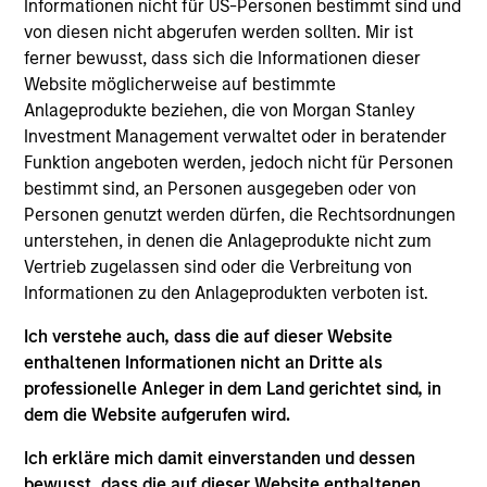
Informationen nicht für US-Personen bestimmt sind und
von diesen nicht abgerufen werden sollten. Mir ist
ferner bewusst, dass sich die Informationen dieser
Against a backdrop of improving macroeconomic
Website möglicherweise auf bestimmte
trends and a highly favorable demographic dividend
Anlageprodukte beziehen, die von Morgan Stanley
driven by one of the world’s youngest populations, we
Investment Management verwaltet oder in beratender
see compelling investment opportunities across
Funktion angeboten werden, jedoch nicht für Personen
bestimmt sind, an Personen ausgegeben oder von
multiple infrastructure sectors in India. A reform-
Personen genutzt werden dürfen, die Rechtsordnungen
oriented government is improving the ease with which
unterstehen, in denen die Anlageprodukte nicht zum
business in the country and foreign direct investment
Vertrieb zugelassen sind oder die Verbreitung von
(FDI) inflows are at historic highs.
Informationen zu den Anlageprodukten verboten ist.
Ich verstehe auch, dass die auf dieser Website
enthaltenen Informationen nicht an Dritte als
professionelle Anleger in dem Land gerichtet sind, in
dem die Website aufgerufen wird.
Ich erkläre mich damit einverstanden und dessen
bewusst, dass die auf dieser Website enthaltenen