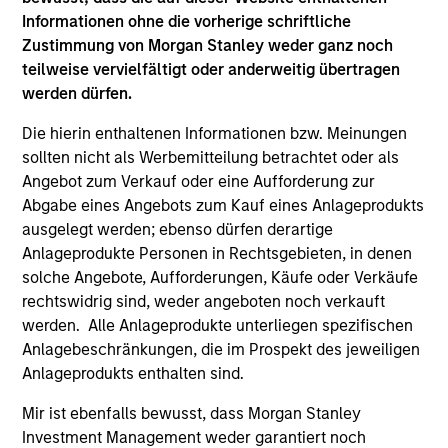
Meet the Team
Informationen ohne die vorherige schriftliche
Zustimmung von Morgan Stanley weder ganz noch
teilweise vervielfältigt oder anderweitig übertragen
Raja Parthasarathy
werden dürfen.
Managing Director
Die hierin enthaltenen Informationen bzw. Meinungen
sollten nicht als Werbemitteilung betrachtet oder als
Angebot zum Verkauf oder eine Aufforderung zur
Shyamsundar Gurumoorthy
Abgabe eines Angebots zum Kauf eines Anlageprodukts
Managing Director
ausgelegt werden; ebenso dürfen derartige
Anlageprodukte Personen in Rechtsgebieten, in denen
solche Angebote, Aufforderungen, Käufe oder Verkäufe
rechtswidrig sind, weder angeboten noch verkauft
Luis Miranda
werden. Alle Anlageprodukte unterliegen spezifischen
Senior Advisor, India Infrastructure
Anlagebeschränkungen, die im Prospekt des jeweiligen
Anlageprodukts enthalten sind.
Mir ist ebenfalls bewusst, dass Morgan Stanley
Investment Management weder garantiert noch