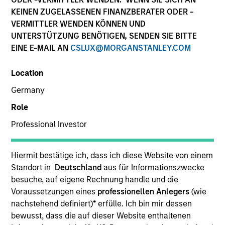
KEINEN ZUGELASSENEN FINANZBERATER ODER -
We believe what sets us apart is our deep network of
VERMITTLER WENDEN KÖNNEN UND
proven relationships in India and our multi-cycle
UNTERSTÜTZUNG BENÖTIGEN, SENDEN SIE BITTE
experience in identifying emerging infrastructure
EINE E-MAIL AN
CSLUX@MORGANSTANLEY.COM
themes and partnering with capable sponsors.
Location
Overview
Germany
Role
Infrastructure is a critical priority for India, the world’s
Professional Investor
fastest-growing large economy, and Morgan Stanley
India Infrastructure provides a differentiated
Hiermit bestätige ich, dass ich diese Website von einem
proposition to address a substantial investment
Standort in
Deutschland
aus für Informationszwecke
opportunity. We combine a senior team that has
besuche, auf eigene Rechnung handle und die
Voraussetzungen eines
professionellen Anlegers
(wie
worked together and invested in Indian infrastructure
nachstehend definiert)
*
erfülle. Ich bin mir dessen
since 2002 with Morgan Stanley’s “best-in-class”
bewusst, dass die auf dieser Website enthaltenen
global practices.