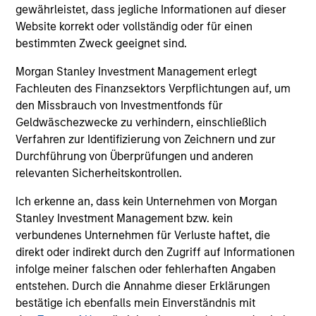
gewährleistet, dass jegliche Informationen auf dieser
Website korrekt oder vollständig oder für einen
bestimmten Zweck geeignet sind.
Morgan Stanley Investment Management erlegt
Portfolio
Fachleuten des Finanzsektors Verpflichtungen auf, um
den Missbrauch von Investmentfonds für
Geldwäschezwecke zu verhindern, einschließlich
Verfahren zur Identifizierung von Zeichnern und zur
Filters
Durchführung von Überprüfungen und anderen
relevanten Sicherheitskontrollen.
Ich erkenne an, dass kein Unternehmen von Morgan
Athulya Assisted Living Private
Stanley Investment Management bzw. kein
Limited
verbundenes Unternehmen für Verluste haftet, die
Senior Care Services
direkt oder indirekt durch den Zugriff auf Informationen
infolge meiner falschen oder fehlerhaften Angaben
entstehen. Durch die Annahme dieser Erklärungen
bestätige ich ebenfalls mein Einverständnis mit
Magenta EV Solutions Private