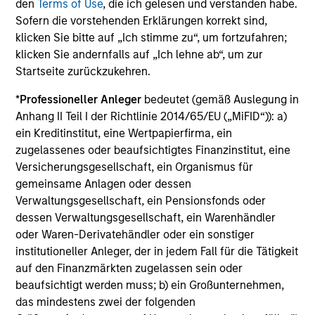
Limited
den
Terms of Use
, die ich gelesen und verstanden habe.
Electric Mobility
Sofern die vorstehenden Erklärungen korrekt sind,
klicken Sie bitte auf „Ich stimme zu“, um fortzufahren;
klicken Sie andernfalls auf „Ich lehne ab“, um zur
Startseite zurückzukehren.
Suminter India Organics
Private Limited
*
Professioneller Anleger
bedeutet (gemäß Auslegung in
Organic Agriculture
Anhang II Teil I der Richtlinie 2014/65/EU („MiFID“)): a)
ein Kreditinstitut, eine Wertpapierfirma, ein
zugelassenes oder beaufsichtigtes Finanzinstitut, eine
Rapidue Technologies Private
Versicherungsgesellschaft, ein Organismus für
Limited
gemeinsame Anlagen oder dessen
Waste Management Infrastructure
Verwaltungsgesellschaft, ein Pensionsfonds oder
dessen Verwaltungsgesellschaft, ein Warenhändler
oder Waren-Derivatehändler oder ein sonstiger
HealthMap Diagnostics Private
institutioneller Anleger, der in jedem Fall für die Tätigkeit
Limited
auf den Finanzmärkten zugelassen sein oder
Healthcare Diagnostics
beaufsichtigt werden muss; b) ein Großunternehmen,
das mindestens zwei der folgenden