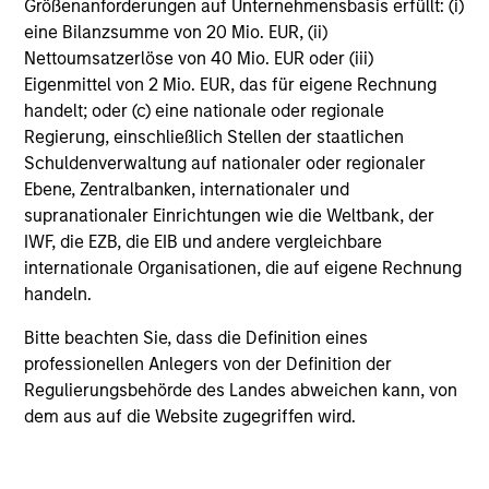
Größenanforderungen auf Unternehmensbasis erfüllt: (i)
eine Bilanzsumme von 20 Mio. EUR, (ii)
iBus Networks and
Infrastructure Private Limited
Nettoumsatzerlöse von 40 Mio. EUR oder (iii)
Digital Infrastructure
Eigenmittel von 2 Mio. EUR, das für eigene Rechnung
handelt; oder (c) eine nationale oder regionale
Regierung, einschließlich Stellen der staatlichen
Schuldenverwaltung auf nationaler oder regionaler
Unison Enviro Private Limited
Ebene, Zentralbanken, internationaler und
Natural Gas Infrastructure
supranationaler Einrichtungen wie die Weltbank, der
IWF, die EZB, die EIB und andere vergleichbare
internationale Organisationen, die auf eigene Rechnung
handeln.
LEAP India Private Limited
Bitte beachten Sie, dass die Definition eines
Logistics
professionellen Anlegers von der Definition der
Regulierungsbehörde des Landes abweichen kann, von
dem aus auf die Website zugegriffen wird.