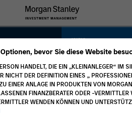
SECTOR
iro
Natural Gas
 Optionen, bevor Sie diese Website besu
Infrastructure
ERSON HANDELT, DIE EIN „KLEINANLEGER“ IM SI
DER NICHT DER DEFINITION EINES „ PROFESSIO
EN ZU EINER ANLAGE IN PRODUKTEN VON MORG
COUNTRY
ELASSENEN FINANZBERATER ODER -VERMITTLER 
India
RMITTLER WENDEN KÖNNEN UND UNTERSTÜTZUN
M