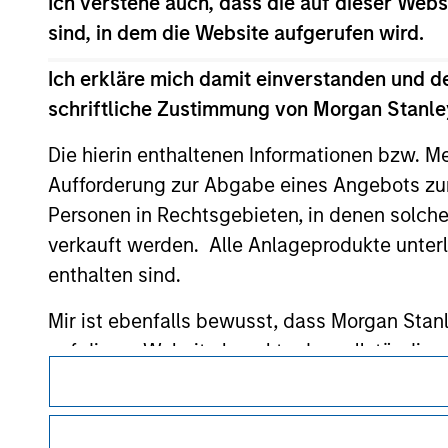
Ich verstehe auch, dass die auf dieser Webs
only as a convenience and the inclusion of 
monitoring by us of any information contain
sind, in dem die Website aufgerufen wird.
or your use of such site
Ich erkläre mich damit einverstanden und d
schriftliche Zustimmung von Morgan Stanley
Die hierin enthaltenen Informationen bzw. M
Morgan Stan
Aufforderung zur Abgabe eines Angebots zu
Morgan Stan
Personen in Rechtsgebieten, in denen solch
verkauft werden. Alle Anlageprodukte unter
enthalten sind.
Mir ist ebenfalls bewusst, dass Morgan Sta
auf dieser Website korrekt oder vollständig
Dieses Dokument ist ein Marketingdokument.
Morgan Stanley Investment Management erle
Investmentfonds für Geldwäschezwecke zu ver
Nutzer müssen die Nutzungsbedingungen lesen und akzeptie