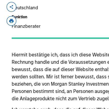
Deutschland
Invested on
Transacti
Jan 2019
Signif
Funktion
Minori
Finanzberater
Unison Enviro holds a 25-year license
gas to residential, industrial and c
vehicle owners in five districts in In
Limited, one of India’s leading listed 
Hiermit bestätige ich, dass ich diese Websi
private partnership in highway projec
Rechnung handle und die Voraussetzungen 
bewusst, dass die auf dieser Website enthal
View Site
werden sollten. Mir ist ferner bewusst, das
beziehen, die von Morgan Stanley Investmen
Personen bestimmt sind, an Personen ausge
As of August 21, 2025. The above is provid
resulted in positive performance (for realiz
die Anlageprodukte nicht zum Vertrieb zugel
above are the property of their respective
such owners. By clicking on any links shown