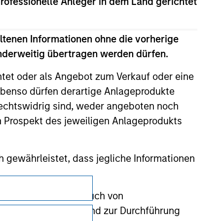
professionelle Anleger in dem Land gerichtet
val, investigation, verification or
 for the information contained on the site
ltenen Informationen ohne die vorherige
anderweitig übertragen werden dürfen.
htet oder als Angebot zum Verkauf oder eine
benso dürfen derartige Anlageprodukte
rechtswidrig sind, weder angeboten noch
m Prospekt des jeweiligen Anlageprodukts
 gewährleistet, dass jegliche Informationen
Datenschutz
 auf, um den Missbrauch von
erung von Zeichnern und zur Durchführung
Your Privacy Choices