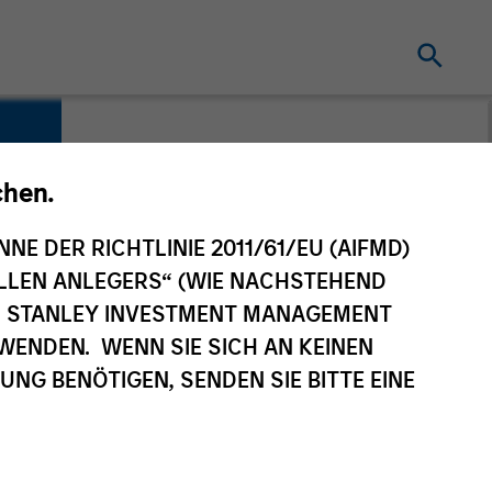
chen.
NNE DER RICHTLINIE 2011/61/EU (AIFMD)
NELLEN ANLEGERS“ (WIE NACHSTEHEND
AN STANLEY INVESTMENT MANAGEMENT
WENDEN. WENN SIE SICH AN KEINEN
G BENÖTIGEN, SENDEN SIE BITTE EINE