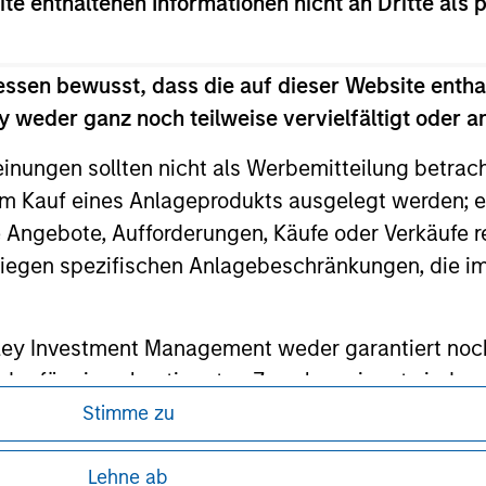
ite enthaltenen Informationen nicht an Dritte als 
any hyperlink is not and does not imply any endorsement, appro
ed in any hyperlinked site. In no event shall we be responsible
essen bewusst, dass die auf dieser Website entha
 weder ganz noch teilweise vervielfältigt oder 
einungen sollten nicht als Werbemitteilung betrac
ley
m Kauf eines Anlageprodukts ausgelegt werden; e
ley Careers
e Angebote, Aufforderungen, Käufe oder Verkäufe 
liegen spezifischen Anlagebeschränkungen, die i
nley Investment Management weder garantiert noch
 oder für einen bestimmten Zweck geeignet sind.
Stimme zu
gt Fachleuten des Finanzsektors Verpflichtungen
hindern, einschließlich Verfahren zur Identifizi
ren, da in diesen bestimmte gesetzliche und
Lehne ab