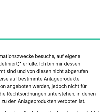
nvestment Team
organ Stanley India Infrastructure
artners
rmationszwecke besuche, auf eigene
efiniert)
*
erfülle. Ich bin mir dessen
mt sind und von diesen nicht abgerufen
rweise auf bestimmte Anlageprodukte
on angeboten werden, jedoch nicht für
die Rechtsordnungen unterstehen, in denen
no guarantee that the investment mentioned
ldings). The trademarks and service marks
n zu den Anlageprodukten verboten ist.
zed, sponsored, or otherwise approved by
 We are providing these hyperlinks to you