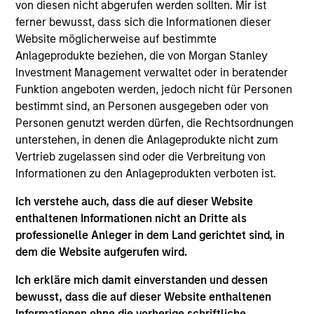
Significant Minority
von diesen nicht abgerufen werden sollten. Mir ist
ferner bewusst, dass sich die Informationen dieser
HealthMap Diagnostics provides radiology services
Website möglicherweise auf bestimmte
in captive diagnostics centers
within Government
Anlageprodukte beziehen, die von Morgan Stanley
and Private Hospitals at affordable prices under
Investment Management verwaltet oder in beratender
long-term contracts. The Fund has partnered with
Funktion angeboten werden, jedoch nicht für Personen
Manipal Health Enterprise Private Limited (“MHEPL”),
bestimmt sind, an Personen ausgegeben oder von
Personen genutzt werden dürfen, die Rechtsordnungen
India’s third-largest hospital network. MHEPL
unterstehen, in denen die Anlageprodukte nicht zum
provides healthcare services across India through
Vertrieb zugelassen sind oder die Verbreitung von
eleven multi-specialty hospitals, five teaching
Informationen zu den Anlageprodukten verboten ist.
hospitals and several fertility clinics across the
country.
Ich verstehe auch, dass die auf dieser Website
enthaltenen Informationen nicht an Dritte als
View Site
professionelle Anleger in dem Land gerichtet sind, in
dem die Website aufgerufen wird.
Investment Team
Morgan Stanley India Infrastructure Partners
Ich erkläre mich damit einverstanden und dessen
bewusst, dass die auf dieser Website enthaltenen
Informationen ohne die vorherige schriftliche