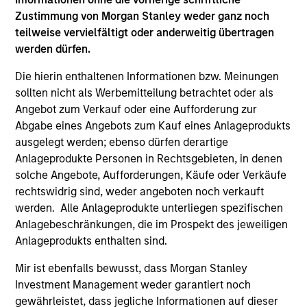
Zustimmung von Morgan Stanley weder ganz noch
teilweise vervielfältigt oder anderweitig übertragen
werden dürfen.
As of August 21, 2025. The above is provided for
informational and educational purposes only. There is no
Die hierin enthaltenen Informationen bzw. Meinungen
guarantee that the investment mentioned resulted in
sollten nicht als Werbemitteilung betrachtet oder als
positive performance (for realized holdings), or will perform
Angebot zum Verkauf oder eine Aufforderung zur
well in the future (for current holdings). The trademarks and
Abgabe eines Angebots zum Kauf eines Anlageprodukts
service marks above are the property of their respective
owners. The information on this website has not been
ausgelegt werden; ebenso dürfen derartige
authorized, sponsored, or otherwise approved by such
Anlageprodukte Personen in Rechtsgebieten, in denen
owners. By clicking on any links shown here, you agree that
solche Angebote, Aufforderungen, Käufe oder Verkäufe
you are navigating to a third party site. We are providing
these hyperlinks to you only as a convenience and the
rechtswidrig sind, weder angeboten noch verkauft
inclusion of any hyperlink is not and does not imply any
werden. Alle Anlageprodukte unterliegen spezifischen
endorsement, approval, investigation, verification or
Anlagebeschränkungen, die im Prospekt des jeweiligen
monitoring by us of any information contained in any
Anlageprodukts enthalten sind.
hyperlinked site. In no event shall we be responsible for the
information contained on the site or your use of such site
Mir ist ebenfalls bewusst, dass Morgan Stanley
Investment Management weder garantiert noch
gewährleistet, dass jegliche Informationen auf dieser