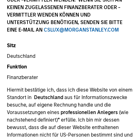
KEINEN ZUGELASSENEN FINANZBERATER ODER -
VERMITTLER WENDEN KÖNNEN UND
UNTERSTÜTZUNG BENÖTIGEN, SENDEN SIE BITTE
EINE E-MAIL AN
CSLUX@MORGANSTANLEY.COM
SECTOR
Healthcare Diagnostics
Sitz
Deutschland
Funktion
COUNTRY
India
Finanzberater
Hiermit bestätige ich, dass ich diese Website von einem
Standort in
Deutschland
aus für Informationszwecke
besuche, auf eigene Rechnung handle und die
Invested on
Voraussetzungen eines
professionellen Anlegers
(wie
Jan 2019
nachstehend definiert)
*
erfülle. Ich bin mir dessen
bewusst, dass die auf dieser Website enthaltenen
Transaction Type
Informationen nicht für US-Personen bestimmt sind und