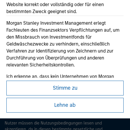
Website korrekt oder vollständig oder für einen
bestimmten Zweck geeignet sind.
Morgan Stanley Investment Management erlegt
Fachleuten des Finanzsektors Verpflichtungen auf, um
den Missbrauch von Investmentfonds für
Geldwäschezwecke zu verhindern, einschließlich
Verfahren zur Identifizierung von Zeichnern und zur
Durchführung von Überprüfungen und anderen
Morgan Stanley
relevanten Sicherheitskontrollen.
Morgan Stanley Careers
Ich erkenne an, dass kein Unternehmen von Morgan
Stanley Investment Management bzw. kein
Stimme zu
verbundenes Unternehmen für Verluste haftet, die
direkt oder indirekt durch den Zugriff auf Informationen
infolge meiner falschen oder fehlerhaften Angaben
Lehne ab
entstehen. Durch die Annahme dieser Erklärungen
Dieses Dokument ist ein Marketingdokument.
bestätige ich ebenfalls mein Einverständnis mit
Nutzer müssen die Nutzungsbedingungen lesen und
den
Terms of Use
, die ich gelesen und verstanden habe.
akzeptieren, da in diesen bestimmte gesetzliche und