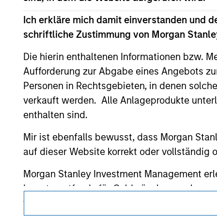
above are the property of their respective
such owners. By clicking on any links shown
Ich erkläre mich damit einverstanden und d
only as a convenience and the inclusion of 
schriftliche Zustimmung von Morgan Stanley
monitoring by us of any information contain
or your use of such site
Die hierin enthaltenen Informationen bzw. M
Aufforderung zur Abgabe eines Angebots zu
Personen in Rechtsgebieten, in denen solch
verkauft werden. Alle Anlageprodukte unter
Morgan Stan
enthalten sind.
Morgan Stan
Mir ist ebenfalls bewusst, dass Morgan Sta
auf dieser Website korrekt oder vollständig
Morgan Stanley Investment Management erle
Investmentfonds für Geldwäschezwecke zu ver
von Überprüfungen und anderen relevanten S
Dieses Dokument ist ein Marketingdokument.