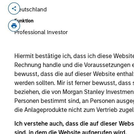
Deutschland
Invested on
Transacti
Jan 2023
Minori
Funktion
Magenta is one of India’s largest elect
Professional Investor
vehicles (EVs) across seven cities prov
Company also operates 20+ charging a
on an eco-system approach to provide 
Hiermit bestätige ich, dass ich diese Websi
partners, original equipment manufac
Rechnung handle und die Voraussetzungen 
into B2B contracts with customers wh
bewusst, dass die auf dieser Website enthal
online delivery companies.
werden sollten. Mir ist ferner bewusst, das
View Current Employment Opportunit
beziehen, die von Morgan Stanley Investmen
View Site
Personen bestimmt sind, an Personen ausge
die Anlageprodukte nicht zum Vertrieb zugel
Ich verstehe auch, dass die auf dieser Webs
As of August 21, 2025. The above is provid
sind, in dem die Website aufgerufen wird.
resulted in positive performance (for realiz