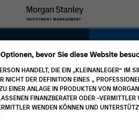
V
 Optionen, bevor Sie diese Website besu
rivate
ERSON HANDELT, DIE EIN „KLEINANLEGER“ IM SI
SECTOR
Electric Mob
DER NICHT DER DEFINITION EINES „ PROFESSIO
EN ZU EINER ANLAGE IN PRODUKTEN VON MORG
ELASSENEN FINANZBERATER ODER -VERMITTLER 
RMITTLER WENDEN KÖNNEN UND UNTERSTÜTZUN
M