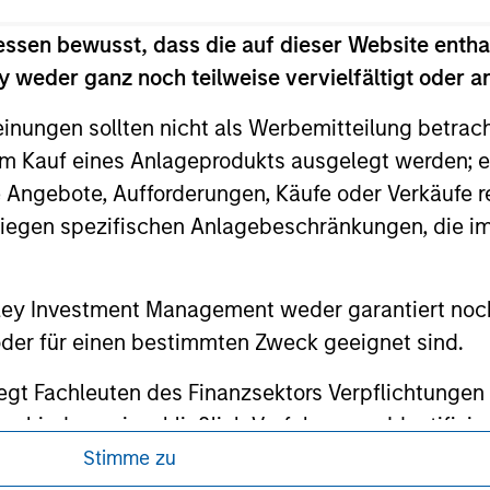
 owners. The information on this website has not been authori
 here, you agree that you are navigating to a third party site.
essen bewusst, dass die auf dieser Website entha
any hyperlink is not and does not imply any endorsement, appro
 weder ganz noch teilweise vervielfältigt oder 
ed in any hyperlinked site. In no event shall we be responsible
einungen sollten nicht als Werbemitteilung betrac
m Kauf eines Anlageprodukts ausgelegt werden; e
e Angebote, Aufforderungen, Käufe oder Verkäufe 
liegen spezifischen Anlagebeschränkungen, die i
ley
ley Careers
nley Investment Management weder garantiert noch
 oder für einen bestimmten Zweck geeignet sind.
gt Fachleuten des Finanzsektors Verpflichtungen
hindern, einschließlich Verfahren zur Identifizi
icherheitskontrollen.
Stimme zu