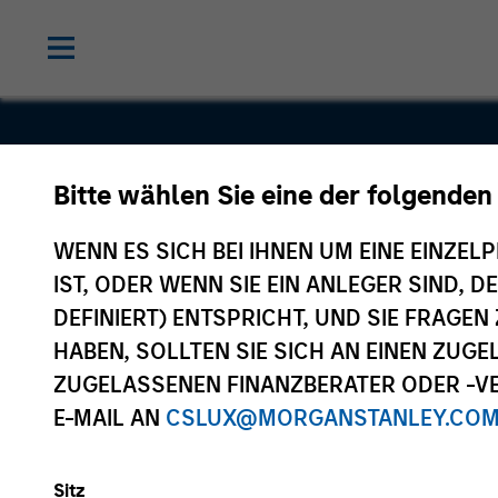
Magenta E
Bitte wählen Sie eine der folgenden
Solutions P
WENN ES SICH BEI IHNEN UM EINE EINZELP
IST, ODER WENN SIE EIN ANLEGER SIND, 
Limited
DEFINIERT) ENTSPRICHT, UND SIE FRAG
HABEN, SOLLTEN SIE SICH AN EINEN ZUG
ZUGELASSENEN FINANZBERATER ODER -VE
E-MAIL AN
CSLUX@MORGANSTANLEY.CO
Sitz