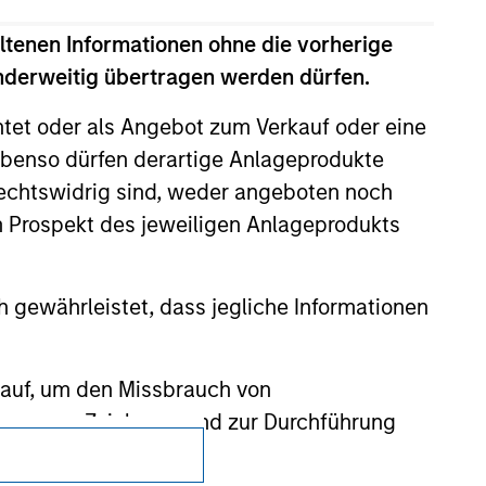
zed, sponsored, or otherwise approved by
 We are providing these hyperlinks to you
ltenen Informationen ohne die vorherige
val, investigation, verification or
anderweitig übertragen werden dürfen.
 for the information contained on the site
htet oder als Angebot zum Verkauf oder eine
benso dürfen derartige Anlageprodukte
rechtswidrig sind, weder angeboten noch
m Prospekt des jeweiligen Anlageprodukts
 gewährleistet, dass jegliche Informationen
 auf, um den Missbrauch von
erung von Zeichnern und zur Durchführung
Datenschutz