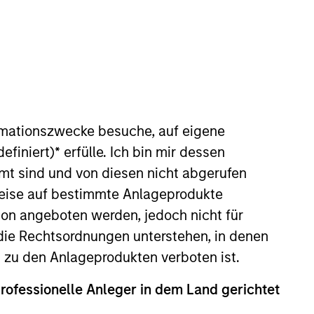
nvestment Team
organ Stanley India Infrastructure
artners
rmationszwecke besuche, auf eigene
efiniert)
*
erfülle. Ich bin mir dessen
mt sind und von diesen nicht abgerufen
rweise auf bestimmte Anlageprodukte
on angeboten werden, jedoch nicht für
die Rechtsordnungen unterstehen, in denen
n zu den Anlageprodukten verboten ist.
professionelle Anleger in dem Land gerichtet
no guarantee that the investment mentioned
ldings). The trademarks and service marks