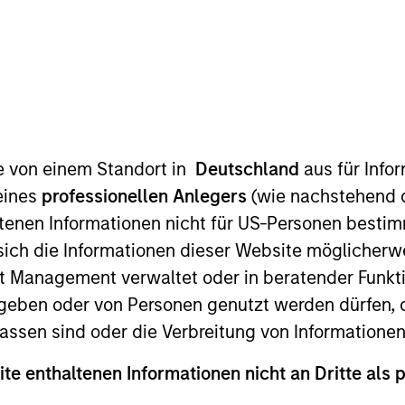
I
on Type
M
ty
P
ric mobility providers for three wheel electric
iding electrified last mile delivery logistics. The
nd parking hubs in these cities. Magenta is working
solutions to all the stakeholders – customers, driver
te von einem Standort in
Deutschland
aus für Info
turers (OEMs) and financiers. The Company enters
eines
professionellen Anlegers
(wie nachstehend d
ich include some of the large e-commerce, food and
tenen Informationen nicht für US-Personen bestim
s sich die Informationen dieser Website mögliche
ies
t Management verwaltet oder in beratender Funkti
geben oder von Personen genutzt werden dürfen, 
assen sind oder die Verbreitung von Informatione
ite enthaltenen Informationen nicht an Dritte als 
ed for informational and educational purposes only. There is 
ed holdings), or will perform well in the future (for current ho