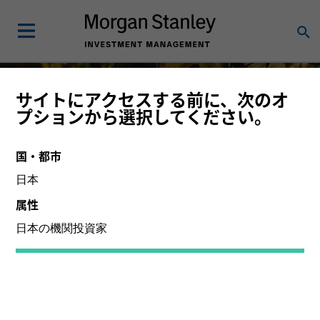
サイトにアクセスする前に、次のオ
高クオリティ株投資
プションから選択してください。
長期投資家に長期的な複利効果を提供
国・都市
日本
属性
詳細はこちら
日本の機関投資家
主に機関投資家のお客様にご提供している運用戦略をご紹
介しています