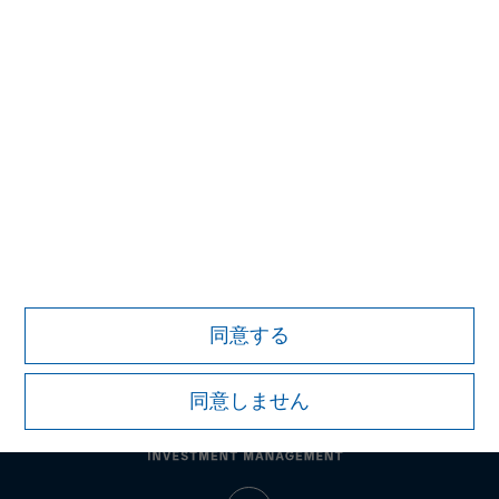
プライベート・マーケットおよび流動性のある
オルタナティブ投資分野における主要なプロバ
イダー
詳細はこちら
証券取引等監視委員会の情報提供窓口
同意する
同意しません