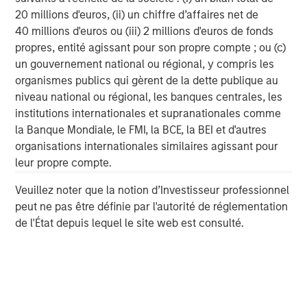
20 millions d'euros, (ii) un chiffre d’affaires net de
The MSIM Quantitative Duration
F
40 millions d'euros ou (iii) 2 millions d'euros de fonds
Strategy Model: A Factor-Based
C
propres, entité agissant pour son propre compte ; ou (c)
Approach to Managing Interest Rates
un gouvernement national ou régional, y compris les
Anton Heese and Matas Vala explore the
H
organismes publics qui gèrent de la dette publique au
Quantitative Duration Strategy Model, one of the
h
niveau national ou régional, les banques centrales, les
proprietary tools the team uses to enhance their
c
institutions internationales et supranationales comme
investment process, as it helps provide structure
d
la Banque Mondiale, le FMI, la BCE, la BEI et d'autres
and rigour with identifying and processing
l
organisations internationales similaires agissant pour
relevant and important data.
C
leur propre compte.
f
c
5 AOÛT 2026
5
Veuillez noter que la notion d’Investisseur professionnel
peut ne pas être définie par l'autorité de réglementation
de l'État depuis lequel le site web est consulté.