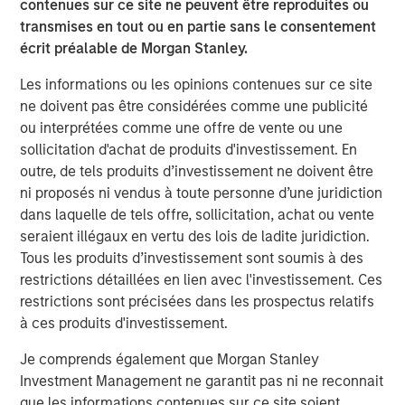
contenues sur ce site ne peuvent être reproduites ou
Télécharger le PDF
transmises en tout ou en partie sans le consentement
écrit préalable de Morgan Stanley.
Counterpoint Global
Les informations ou les opinions contenues sur ce site
ne doivent pas être considérées comme une publicité
Counterpoint Global’s culture fosters collaboration,
ou interprétées comme une offre de vente ou une
creativity, continued development and differentiated
sollicitation d'achat de produits d'investissement. En
thinking.
outre, de tels produits d’investissement ne doivent être
ni proposés ni vendus à toute personne d’une juridiction
Idées liées
dans laquelle de tels offre, sollicitation, achat ou vente
seraient illégaux en vertu des lois de ladite juridiction.
CONSILIENT OBSERVER
Tous les produits d’investissement sont soumis à des
The Wisdom of Crowds in Markets: Crowd
restrictions détaillées en lien avec l'investissement. Ces
Behavior in Prediction, Betting, and Stock
restrictions sont précisées dans les prospectus relatifs
Markets
à ces produits d'investissement.
CONSILIENT OBSERVER
Je comprends également que Morgan Stanley
Investment Management ne garantit pas ni ne reconnait
Opportunities and Expectations: The Present
que les informations contenues sur ce site soient