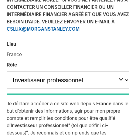
CONTACTER UN CONSEILLER FINANCIER OU UN
INTERMÉDIAIRE FINANCIER AGRÉÉ ET QUE VOUS AVEZ
24 JUILLET 2024
BESOIN D’AIDE, VEUILLEZ ENVOYER UN E-MAIL À
CSLUX@MORGANSTANLEY.COM
Lieu
The Authors
France
Michael Mauboussin
Rôle
Managing Director
Dan Callahan, CFA
Vice President
Je déclare accéder à ce site web depuis
France
dans le
but d’obtenir des informations, agir pour mon propre
compte et remplir les conditions pour être qualifié
d’
Investisseur professionnel*
(tel que défini ci-
This report reflects on companies that both issue
dessous)
*
. Je reconnais et comprends que les
and retire shares around the same time, a topic that