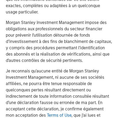
Value of Growth Opportunities in Valuation
exactes, complètes ou adaptées à un quelconque
usage particulier.
CONSILIENT OBSERVER
Morgan Stanley Investment Management impose des
Bayes and Base Rates 2.0: How History Can
obligations aux professionnels du secteur financier
Guide Our Assessment of the Future
pour prévenir l’utilisation détournée de fonds
d’investissement à des fins de blanchiment de capitaux,
y compris des procédures permettant l'identification
des abonnés et la réalisation de vérifications, ainsi que
The Authors
d'autres contrôles de sécurité pertinents.
Je reconnais qu'aucune entité de Morgan Stanley
Investment Management, ni aucune de ses sociétés
affiliées, ne pourra être tenue responsable de
quelconques pertes résultant directement ou
Michael Mauboussin
indirectement de toute information consultée résultant
Managing Director
d’une déclaration fausse ou erronée de ma part. En
acceptant cette déclaration, je confirme également
mon acceptation des
Terms of Use
, que j'ai lues et