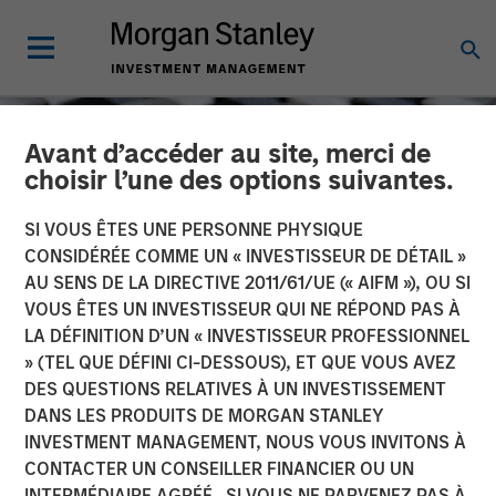
Avant d’accéder au site, merci de
choisir l’une des options suivantes.
SI VOUS ÊTES UNE PERSONNE PHYSIQUE
CONSIDÉRÉE COMME UN « INVESTISSEUR DE DÉTAIL »
AU SENS DE LA DIRECTIVE 2011/61/UE (« AIFM »), OU SI
VOUS ÊTES UN INVESTISSEUR QUI NE RÉPOND PAS À
LA DÉFINITION D’UN « INVESTISSEUR PROFESSIONNEL
» (TEL QUE DÉFINI CI-DESSOUS), ET QUE VOUS AVEZ
DES QUESTIONS RELATIVES À UN INVESTISSEMENT
CONSILIENT OBSERVER
INSIGHTS
DANS LES PRODUITS DE MORGAN STANLEY
INVESTMENT MANAGEMENT, NOUS VOUS INVITONS À
Which One Is It? Equity
CONTACTER UN CONSEILLER FINANCIER OU UN
Issuance and Retirement
INTERMÉDIAIRE AGRÉÉ. SI VOUS NE PARVENEZ PAS À