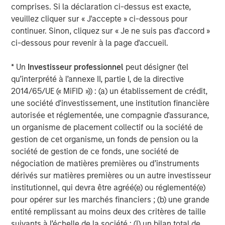
Dan Callahan, CFA
comprises. Si la déclaration ci-dessus est exacte,
Vice President
veuillez cliquer sur « J'accepte » ci-dessous pour
continuer. Sinon, cliquez sur « Je ne suis pas d'accord »
ci-dessous pour revenir à la page d'accueil.
* Un
Investisseur professionnel
peut désigner (tel
Analyses mises en avant
qu’interprété à l’annexe II, partie I, de la directive
2014/65/UE (« MiFID »)) : (a) un établissement de crédit,
une société d'investissement, une institution financière
autorisée et réglementée, une compagnie d'assurance,
un organisme de placement collectif ou la société de
gestion de cet organisme, un fonds de pension ou la
société de gestion de ce fonds, une société de
négociation de matières premières ou d’instruments
dérivés sur matières premières ou un autre investisseur
institutionnel, qui devra être agréé(e) ou réglementé(e)
pour opérer sur les marchés financiers ; (b) une grande
entité remplissant au moins deux des critères de taille
suivants à l’échelle de la société : (I) un bilan total de
ARTICLE
T