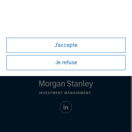
address financial objectives, situation or specific needs of
individual investors.
Any charts and graphs provided are for illustrative purposes
only. Any performance quoted represents past performance.
Past performance does not guarantee future results.
All
investments involve risks, including the possible loss of
principal.
J'accepte
For the complete content and important disclosures, refer to
the
article pdf
.
Je refuse