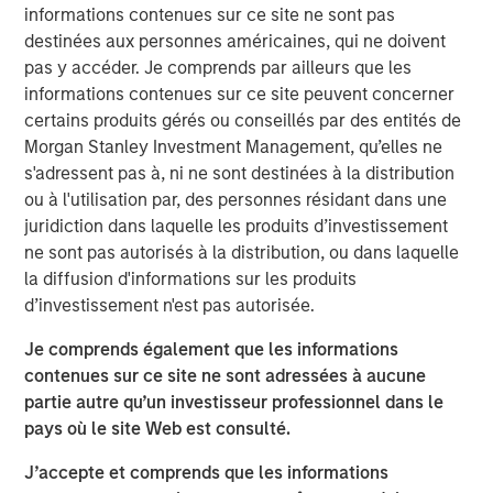
informations contenues sur ce site ne sont pas
is relevant for corporate leaders and investors who
destinées aux personnes américaines, qui ne doivent
think carefully about capital allocation.
pas y accéder. Je comprends par ailleurs que les
informations contenues sur ce site peuvent concerner
We segregate companies into those that are above
certains produits gérés ou conseillés par des entités de
and below the median in issuance via stock-based
Morgan Stanley Investment Management, qu’elles ne
compensation and in share buybacks, and we then
s'adressent pas à, ni ne sont destinées à la distribution
examine the shareholder returns in each of the
ou à l'utilisation par, des personnes résidant dans une
quadrants.
juridiction dans laquelle les produits d’investissement
The returns for the stocks of companies issuing
ne sont pas autorisés à la distribution, ou dans laquelle
stock have been substandard, and the returns have
la diffusion d'informations sur les produits
been attractive for those that retire stock, on
d’investissement n'est pas autorisée.
average.
Je comprends également que les informations
Executives who both issue and retire stock at the
contenues sur ce site ne sont adressées à aucune
same time may fail the central goal of capital
partie autre qu’un investisseur professionnel dans le
allocation, which is to buy low and sell high. Which
pays où le site Web est consulté.
one is it?
J’accepte et comprends que les informations