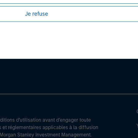
Je refuse
ley
ley Careers
itions d’utilisation avant d’engager toute
s et réglementaires applicables à la diffusion
de Morgan Stanley Investment Management.