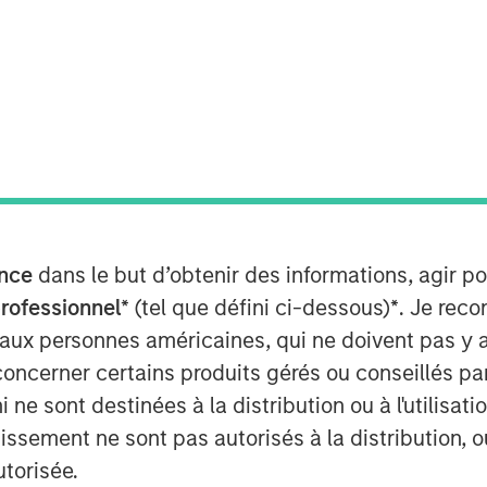
nce
dans le but d’obtenir des informations, agir p
ying employees with stock-based
professionnel*
(tel que défini ci-dessous)
*
. Je rec
 with SBC rising to $270 billion in
 aux personnes américaines, qui ne doivent pas y 
r analysis.
concerner certains produits gérés ou conseillés p
all trends, then turn to the
 ne sont destinées à la distribution ou à l'utilisat
valuating the strengths and
tissement ne sont pas autorisés à la distribution, o
hift is achieving its objectives.
utorisée.