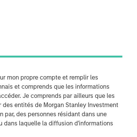
Counterpoint Global
our mon propre compte et remplir les
Counterpoint Global’s culture fosters
onnais et comprends que les informations
collaboration, creativity, continued
accéder. Je comprends par ailleurs que les
development and differentiated
thinking.
ar des entités de Morgan Stanley Investment
ion par, des personnes résidant dans une
Idées liées
u dans laquelle la diffusion d'informations
CONSILIENT OBSERVER