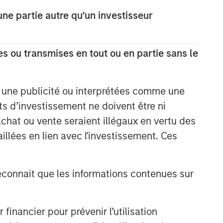
e partie autre qu’un investisseur
The Wisdom of Crowds in
Markets: Crowd Behavior in
Prediction, Betting, and Stock
Markets
s ou transmises en tout ou en partie sans le
CONSILIENT OBSERVER
Opportunities and
Expectations: The Present
e une publicité ou interprétées comme une
Value of Growth Opportunities
its d’investissement ne doivent être ni
in Valuation
 achat ou vente seraient illégaux en vertu des
CONSILIENT OBSERVER
aillées en lien avec l'investissement. Ces
Bayes and Base Rates 2.0:
How History Can Guide Our
Assessment of the Future
onnait que les informations contenues sur
nancier pour prévenir l’utilisation