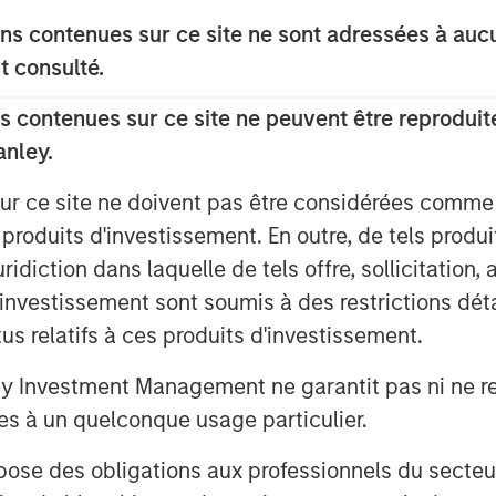
ize more dilution with young companies
s contenues sur ce site ne sont adressées à aucun
s to be more significant for young
 are generally more modest for small
t consulté.
 contenues sur ce site ne peuvent être reproduite
ts commonly cited for SBC, which
anley.
oyees to deliver results, a tool for
sur ce site ne doivent pas être considérées comm
ster an overall sense of ownership.
 produits d'investissement. En outre, de tels produ
diction dans laquelle de tels offre, sollicitation,
d’investissement sont soumis à des restrictions dét
tus relatifs à ces produits d'investissement.
Investment Management ne garantit pas ni ne rec
es à un quelconque usage particulier.
 des obligations aux professionnels du secteur fi