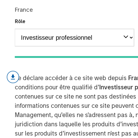
Compensation
France
Rôle
18 AVRIL 2023
Unpacking the Issues
Je déclare accéder à ce site web depuis
Fra
U.S. companies are increasingly pa
conditions pour être qualifié d’
Investisseur 
compensation (SBC) rather than cash,
contenues sur ce site ne sont pas destinées
calendar year 2022, according to ou
informations contenues sur ce site peuvent 
We begin by giving data showing over
Management, qu’elles ne s'adressent pas à, ni
accounting issues, and wrap up by e
juridiction dans laquelle les produits d’inves
weaknesses of SBC and whether this s
sur les produits d’investissement n'est pas a