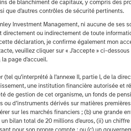
ins de blanchiment de capitaux, y compris des pro
nsi que d'autres contrôles de sécurité pertinents.
nley Investment Management, ni aucune de ses soci
 directement ou indirectement de toute informatio
Dan Callahan, CFA
 cette déclaration, je confirme également mon ac
Vice President
acte, veuillez cliquer sur « J'accepte » ci-dessous 
 la page d'accueil.
(tel qu’interprété à l’annexe II, partie I, de la dire
tissement, une institution financière autorisée e
nalyses mises en ava
té de gestion de cet organisme, un fonds de pensi
 ou d’instruments dérivés sur matières premières o
érer sur les marchés financiers ; (b) une grande e
) un bilan total de 20 millions d'euros, (ii) un chiffre
issant pour son propre compte ; ou (c) un gouvernem