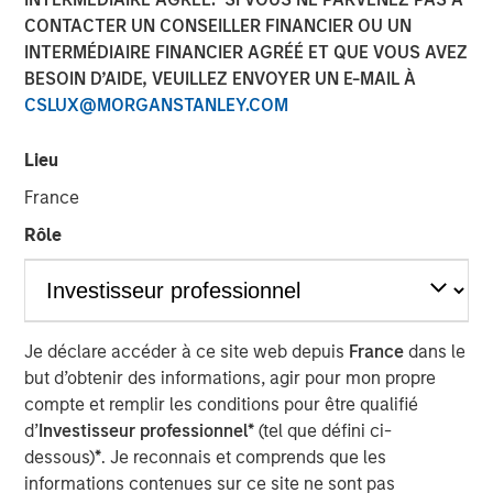
CONTACTER UN CONSEILLER FINANCIER OU UN
12 AVRIL 2022
INTERMÉDIAIRE FINANCIER AGRÉÉ ET QUE VOUS AVEZ
BESOIN D’AIDE, VEUILLEZ ENVOYER UN E-MAIL À
CSLUX@MORGANSTANLEY.COM
The Authors
Lieu
Michael Mauboussin
France
Managing Director
Rôle
Dan Callahan, CFA
Vice President
Je déclare accéder à ce site web depuis
France
dans le
but d’obtenir des informations, agir pour mon propre
compte et remplir les conditions pour être qualifié
Improving the Usefulness of Financial Statements
d’
Investisseur professionnel*
(tel que défini ci-
The shift from tangible to intangible investments
dessous)
*
. Je reconnais et comprends que les
has complicated the ability to interpret financial
informations contenues sur ce site ne sont pas