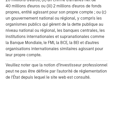
Real Estate Midyear Outlook:
W
40 millions d'euros ou (iii) 2 millions d'euros de fonds
Constructive Amid Fluid Backdrop
i
propres, entité agissant pour son propre compte ; ou (c)
un gouvernement national ou régional, y compris les
The current macroenvironment remains resilient
A
organismes publics qui gèrent de la dette publique au
despite elevated volatility and divergence across
m
niveau national ou régional, les banques centrales, les
markets. As inflation and energy prices keep
f
institutions internationales et supranationales comme
central banks hawkish, real estate continues to
b
la Banque Mondiale, le FMI, la BCE, la BEI et d'autres
offer attractive relative value, supported by a
q
organisations internationales similaires agissant pour
25% repricing, durable income streams, and
W
leur propre compte.
constrained supply. In this environment,
T
diversified portfolios and selective asset-level
of
7 AOÛT 2026
7
Veuillez noter que la notion d’Investisseur professionnel
investing remain critical.
a
peut ne pas être définie par l'autorité de réglementation
c
de l'État depuis lequel le site web est consulté.
The views and opinions are those of the author as of the date of