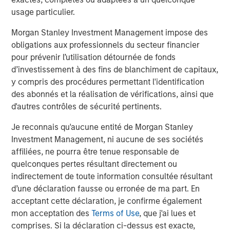
usage particulier.
CONSILIENT OBSERVER
Morgan Stanley Investment Management impose des
Bayes and Base Rates 2.0: How History Can
obligations aux professionnels du secteur financier
Guide Our Assessment of the Future
pour prévenir l’utilisation détournée de fonds
d’investissement à des fins de blanchiment de capitaux,
y compris des procédures permettant l'identification
des abonnés et la réalisation de vérifications, ainsi que
d'autres contrôles de sécurité pertinents.
The Authors
Je reconnais qu'aucune entité de Morgan Stanley
Investment Management, ni aucune de ses sociétés
affiliées, ne pourra être tenue responsable de
quelconques pertes résultant directement ou
Michael Mauboussin
indirectement de toute information consultée résultant
Managing Director
d’une déclaration fausse ou erronée de ma part. En
acceptant cette déclaration, je confirme également
mon acceptation des
Terms of Use
, que j'ai lues et
Dan Callahan, CFA
comprises. Si la déclaration ci-dessus est exacte,