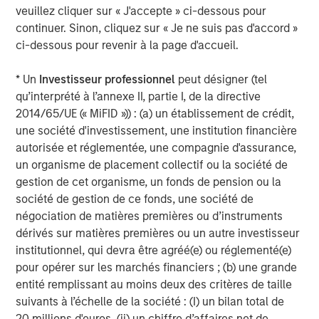
veuillez cliquer sur « J'accepte » ci-dessous pour
Vice President
continuer. Sinon, cliquez sur « Je ne suis pas d'accord »
ci-dessous pour revenir à la page d'accueil.
* Un
Investisseur professionnel
peut désigner (tel
qu’interprété à l’annexe II, partie I, de la directive
Analyses mises en avant
2014/65/UE (« MiFID »)) : (a) un établissement de crédit,
une société d'investissement, une institution financière
autorisée et réglementée, une compagnie d'assurance,
un organisme de placement collectif ou la société de
gestion de cet organisme, un fonds de pension ou la
société de gestion de ce fonds, une société de
négociation de matières premières ou d’instruments
dérivés sur matières premières ou un autre investisseur
institutionnel, qui devra être agréé(e) ou réglementé(e)
pour opérer sur les marchés financiers ; (b) une grande
entité remplissant au moins deux des critères de taille
suivants à l’échelle de la société : (I) un bilan total de
ARTICLE
G
20 millions d'euros, (ii) un chiffre d’affaires net de