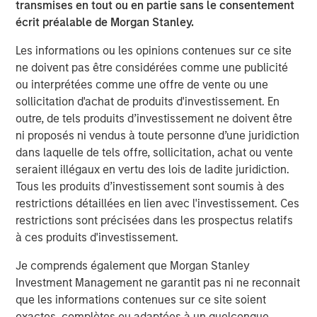
Télécharger le PDF
transmises en tout ou en partie sans le consentement
écrit préalable de Morgan Stanley.
Counterpoint Global
Les informations ou les opinions contenues sur ce site
ne doivent pas être considérées comme une publicité
Counterpoint Global’s culture fosters collaboration,
ou interprétées comme une offre de vente ou une
creativity, continued development and differentiated
sollicitation d'achat de produits d'investissement. En
thinking.
outre, de tels produits d’investissement ne doivent être
ni proposés ni vendus à toute personne d’une juridiction
Idées liées
dans laquelle de tels offre, sollicitation, achat ou vente
seraient illégaux en vertu des lois de ladite juridiction.
CONSILIENT OBSERVER
Tous les produits d’investissement sont soumis à des
The Wisdom of Crowds in Markets: Crowd
restrictions détaillées en lien avec l'investissement. Ces
Behavior in Prediction, Betting, and Stock
restrictions sont précisées dans les prospectus relatifs
Markets
à ces produits d'investissement.
CONSILIENT OBSERVER
Je comprends également que Morgan Stanley
Investment Management ne garantit pas ni ne reconnait
Opportunities and Expectations: The Present
que les informations contenues sur ce site soient
Value of Growth Opportunities in Valuation
exactes, complètes ou adaptées à un quelconque