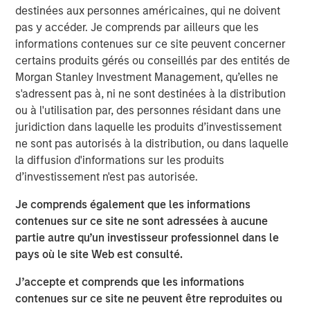
statements.
destinées aux personnes américaines, qui ne doivent
pas y accéder. Je comprends par ailleurs que les
One solution is to record intangible investments on
informations contenues sur ce site peuvent concerner
the balance sheet and then amortize them over
certains produits gérés ou conseillés par des entités de
their useful lives.
Morgan Stanley Investment Management, qu’elles ne
s'adressent pas à, ni ne sont destinées à la distribution
We apply this approach to two companies in
ou à l'utilisation par, des personnes résidant dans une
different industries and the S&P 500 index.
juridiction dans laquelle les produits d’investissement
This results in a huge operating profit margin
ne sont pas autorisés à la distribution, ou dans laquelle
expansion for the company that is intangible
la diffusion d'informations sur les produits
intensive and an insignificant change for the one
d’investissement n'est pas autorisée.
that is tangible intensive. We estimate that earnings
Je comprends également que les informations
for the S&P 500 would be about 12 percent higher.
contenues sur ce site ne sont adressées à aucune
This analysis suggests that one should compare
partie autre qu’un investisseur professionnel dans le
earnings or valuation multiples over time with great
pays où le site Web est consulté.
caution.
J’accepte et comprends que les informations
contenues sur ce site ne peuvent être reproduites ou