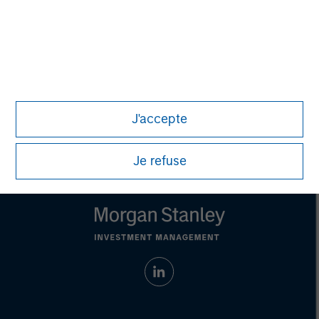
Any charts and graphs provided are for illustrative purposes
only. Any performance quoted represents past performance.
Past performance does not guarantee future results
. All
investments involve risks, including the possible loss of
principal.
Prior to making any investment decision, investors should
carefully review the strategy's relevant offering document. For
J'accepte
the complete content and important disclosures, refer to the
Article's PDF
.
Je refuse