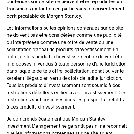
contenues sur ce site ne peuvent être reproduites ou
Nos stratégies
transmises en tout ou en partie sans le consentement
écrit préalable de Morgan Stanley.
Notre expertise de pointe sur tous les grands marchés et
l’accès à la plateforme élargie de Morgan Stanley nous
Les informations ou les opinions contenues sur ce site
permettent de mettre en œuvre des investissements
ne doivent pas être considérées comme une publicité
créateurs de valeur pour les investisseurs.
ou interprétées comme une offre de vente ou une
sollicitation d'achat de produits d'investissement. En
outre, de tels produits d’investissement ne doivent être
Notre approche
ni proposés ni vendus à toute personne d’une juridiction
dans laquelle de tels offre, sollicitation, achat ou vente
Nous cherchons à générer des performances ajustées du
seraient illégaux en vertu des lois de ladite juridiction.
risque élevées en alignant nos intérêts avec ceux de
Tous les produits d’investissement sont soumis à des
partenaires renommés, en assurant une gestion active
restrictions détaillées en lien avec l'investissement. Ces
des investissements et des risques associés et en offrant
restrictions sont précisées dans les prospectus relatifs
une transparence totale. Nous gérons des stratégies
à ces produits d'investissement.
core, value-add, opportunistes, régionales et dédiées au
crédit.
Je comprends également que Morgan Stanley
Investment Management ne garantit pas ni ne reconnait
que les informations contenues sur ce site soient