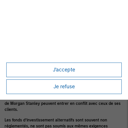
alternatifs sont généralement très peu liquides : il n'existe pas
de marché secondaire pour les fonds privés, et il peut y avoir
des restrictions sur les rachats ou l'affectation ou le transfert
d'investissements dans des fonds privés. Les fonds
d'investissement alternatifs s'engagent souvent dans des
pratiques de levier et d'autres pratiques spéculatives qui
peuvent augmenter la volatilité et le risque de perte. Les
investissements alternatifs ont généralement des frais et des
dépenses plus élevés que les autres véhicules d'investissement,
et ces frais et dépenses réduiront les rendements obtenus par
les investisseurs.
J'accepte
Dans le cadre normal de ses activités, Morgan Stanley exerce
un large éventail d'activités, notamment des services de conseil
financier, des services bancaires d'investissement, des activités
Je refuse
de gestion d'actifs et des fonds de financement et de gestion de
placements privés. Dans le cadre de ces activités, les intérêts
de Morgan Stanley peuvent entrer en conflit avec ceux de ses
clients.
Les fonds d’investissement alternatifs sont souvent non
réglementés, ne sont pas soumis aux mêmes exigences