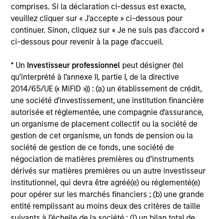
comprises. Si la déclaration ci-dessus est exacte,
veuillez cliquer sur « J'accepte » ci-dessous pour
continuer. Sinon, cliquez sur « Je ne suis pas d'accord »
Nos équipes Real Assets
ci-dessous pour revenir à la page d'accueil.
* Un
Investisseur professionnel
peut désigner (tel
Dirigées par des investisseurs de longue date, nos
qu’interprété à l’annexe II, partie I, de la directive
équipes spécialisées s’appuient sur des processus
2014/65/UE (« MiFID »)) : (a) un établissement de crédit,
rigoureux et s'efforcent de générer de solides
une société d'investissement, une institution financière
résultats d'investissement à long terme.
autorisée et réglementée, une compagnie d'assurance,
un organisme de placement collectif ou la société de
Morgan Stanley Real Estate
gestion de cet organisme, un fonds de pension ou la
société de gestion de ce fonds, une société de
Investing
négociation de matières premières ou d’instruments
dérivés sur matières premières ou un autre investisseur
Morgan Stanley Real Estate Investing
institutionnel, qui devra être agréé(e) ou réglementé(e)
pour opérer sur les marchés financiers ; (b) une grande
(MSREI) manages global value-add /
entité remplissant au moins deux des critères de taille
opportunistic and regional core / core-
suivants à l’échelle de la société : (I) un bilan total de