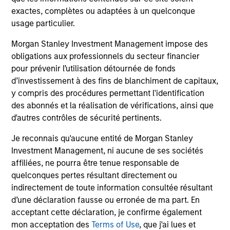
exactes, complètes ou adaptées à un quelconque
usage particulier.
Morgan Stanley Investment Management impose des
MSIM Real Assets fournit des solutions complètes
No
obligations aux professionnels du secteur financier
d’immobilier et d’infrastructure à ses partenaires
av
pour prévenir l’utilisation détournée de fonds
et clients. Patients et rigoureux, nous travaillons
au
d’investissement à des fins de blanchiment de capitaux,
avec les meilleurs spécialistes opérationnels sur
ph
y compris des procédures permettant l'identification
chaque marché pour générer des performances
co
des abonnés et la réalisation de vérifications, ainsi que
ajustées du risque robustes, tout en donnant
pou
d'autres contrôles de sécurité pertinents.
toujours la priorité à nos clients.
Je reconnais qu'aucune entité de Morgan Stanley
John Klopp
Investment Management, ni aucune de ses sociétés
Global Head of Real Assets
affiliées, ne pourra être tenue responsable de
quelconques pertes résultant directement ou
indirectement de toute information consultée résultant
d’une déclaration fausse ou erronée de ma part. En
acceptant cette déclaration, je confirme également
mon acceptation des
Terms of Use
, que j'ai lues et