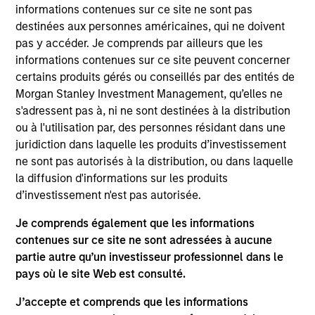
PROFESSIONNELS DE L’INVESTISSEMENT
informations contenues sur ce site ne sont pas
destinées aux personnes américaines, qui ne doivent
pas y accéder. Je comprends par ailleurs que les
informations contenues sur ce site peuvent concerner
Vue d'ensemble
certains produits gérés ou conseillés par des entités de
Morgan Stanley Investment Management, qu’elles ne
s'adressent pas à, ni ne sont destinées à la distribution
Depuis plus de 30 ans, nous identifions, structurons et
ou à l'utilisation par, des personnes résidant dans une
gérons des investissements dédiés à l’immobilier, à la
juridiction dans laquelle les produits d’investissement
dette immobilière et aux infrastructures qui exploitent les
ne sont pas autorisés à la distribution, ou dans laquelle
tendances de fond du marché. Grâce à notre vaste
la diffusion d'informations sur les produits
réseau mondial, nous exploitons des opportunités
d’investissement n'est pas autorisée.
d’investissement exclusives dans le monde entier.
Je comprends également que les informations
contenues sur ce site ne sont adressées à aucune
partie autre qu’un investisseur professionnel dans le
pays où le site Web est consulté.
Expertises
J’accepte et comprends que les informations