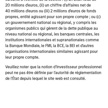
plus real estate investment strategies.
20 millions d'euros, (ii) un chiffre d’affaires net de
The team's experience encompasses a
40 millions d'euros ou (iii) 2 millions d'euros de fonds
propres, entité agissant pour son propre compte ; ou (c)
broad array of asset classes,
un gouvernement national ou régional, y compris les
geographic regions and investment
organismes publics qui gèrent de la dette publique au
themes across all phases of the real
niveau national ou régional, les banques centrales, les
estate cycle.
institutions internationales et supranationales comme
la Banque Mondiale, le FMI, la BCE, la BEI et d'autres
organisations internationales similaires agissant pour
leur propre compte.
Mesa West Capital
Veuillez noter que la notion d’Investisseur professionnel
peut ne pas être définie par l'autorité de réglementation
Mesa West Capital is a leading real estate
de l'État depuis lequel le site web est consulté.
private credit manager, originating commercial
real estate loans secured by institutional
properties throughout the U.S.