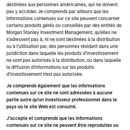
destinées aux personnes américaines, qui ne doivent
How We Work With Companies
pas y accéder. Je comprends par ailleurs que les
informations contenues sur ce site peuvent concerner
certains produits gérés ou conseillés par des entités de
What Makes Us Different?
Morgan Stanley Investment Management, qu’elles ne
s'adressent pas à, ni ne sont destinées à la distribution
ou à l'utilisation par, des personnes résidant dans une
juridiction dans laquelle les produits d’investissement
ne sont pas autorisés à la distribution, ou dans laquelle
la diffusion d'informations sur les produits
Our team's structuring expertise,
d’investissement n'est pas autorisée.
Wit
complemented by Morgan Stanley's broad
Je comprends également que les informations
to 
capabilities and transaction knowledge, enable
contenues sur ce site ne sont adressées à aucune
buil
us to address a company’s unique capital
partie autre qu’un investisseur professionnel dans le
inv
needs or idiosyncratic risks.
pays où le site Web est consulté.
Tom Cahill
J’accepte et comprends que les informations
Managing Director
contenues sur ce site ne peuvent être reproduites ou