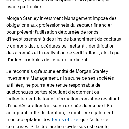
Cameron Smalls
usage particulier.
Managing Director
Morgan Stanley Investment Management impose des
obligations aux professionnels du secteur financier
pour prévenir l’utilisation détournée de fonds
Nat Cutler
d’investissement à des fins de blanchiment de capitaux,
Executive Director
y compris des procédures permettant l'identification
des abonnés et la réalisation de vérifications, ainsi que
d'autres contrôles de sécurité pertinents.
Chengkai Hu
Je reconnais qu'aucune entité de Morgan Stanley
Executive Director
Investment Management, ni aucune de ses sociétés
affiliées, ne pourra être tenue responsable de
quelconques pertes résultant directement ou
Jim Kim
indirectement de toute information consultée résultant
Executive Director
d’une déclaration fausse ou erronée de ma part. En
acceptant cette déclaration, je confirme également
mon acceptation des
Terms of Use
, que j'ai lues et
comprises. Si la déclaration ci-dessus est exacte,
Will Steenland