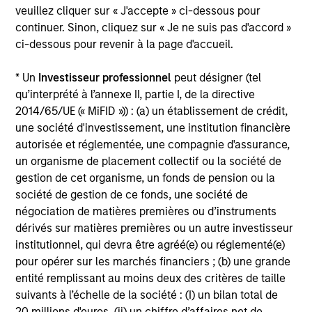
veuillez cliquer sur « J'accepte » ci-dessous pour
Executive Director
continuer. Sinon, cliquez sur « Je ne suis pas d'accord »
ci-dessous pour revenir à la page d'accueil.
Sadik Jakupaj
* Un
Investisseur professionnel
peut désigner (tel
Executive Director
qu’interprété à l’annexe II, partie I, de la directive
2014/65/UE (« MiFID »)) : (a) un établissement de crédit,
une société d'investissement, une institution financière
David Zhong
autorisée et réglementée, une compagnie d'assurance,
un organisme de placement collectif ou la société de
Executive Director
gestion de cet organisme, un fonds de pension ou la
société de gestion de ce fonds, une société de
négociation de matières premières ou d’instruments
David Stanton
dérivés sur matières premières ou un autre investisseur
Vice President
institutionnel, qui devra être agréé(e) ou réglementé(e)
pour opérer sur les marchés financiers ; (b) une grande
entité remplissant au moins deux des critères de taille
Investment Professionals
suivants à l’échelle de la société : (I) un bilan total de
20 millions d'euros, (ii) un chiffre d’affaires net de