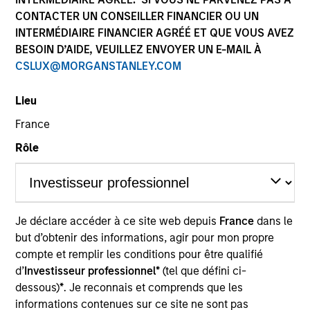
CONTACTER UN CONSEILLER FINANCIER OU UN
Morgan Stanley Tactical Value makes opportunistic
INTERMÉDIAIRE FINANCIER AGRÉÉ ET QUE VOUS AVEZ
private, long-term and likely illiquid investments
BESOIN D’AIDE, VEUILLEZ ENVOYER UN E-MAIL À
globally across all asset classes and across the capital
CSLUX@MORGANSTANLEY.COM
structure.
Lieu
France
Overview
Rôle
We focus on providing nimble, opportunistic capital
with the flexibility to invest across asset classes,
Je déclare accéder à ce site web depuis
France
dans le
sectors and geographies in changing market
but d’obtenir des informations, agir pour mon propre
environments. We seek to build a portfolio of
compte et remplir les conditions pour être qualifié
d’
Investisseur professionnel*
(tel que défini ci-
uncorrelated investments unconstrained by the usual
dessous)
*
. Je reconnais et comprends que les
rigid alternative investment mandates.
informations contenues sur ce site ne sont pas