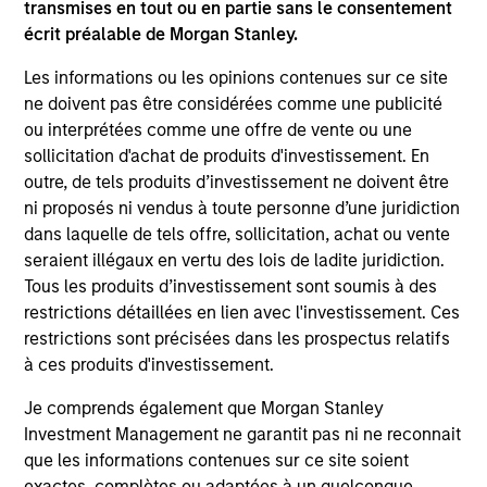
transmises en tout ou en partie sans le consentement
écrit préalable de Morgan Stanley.
Les informations ou les opinions contenues sur ce site
ne doivent pas être considérées comme une publicité
ou interprétées comme une offre de vente ou une
sollicitation d'achat de produits d'investissement. En
outre, de tels produits d’investissement ne doivent être
Meet the Team
ni proposés ni vendus à toute personne d’une juridiction
dans laquelle de tels offre, sollicitation, achat ou vente
seraient illégaux en vertu des lois de ladite juridiction.
Tom Cahill
Tous les produits d’investissement sont soumis à des
restrictions détaillées en lien avec l'investissement. Ces
Managing Director
restrictions sont précisées dans les prospectus relatifs
à ces produits d'investissement.
Pedro Teixeira
Je comprends également que Morgan Stanley
Managing Director
Investment Management ne garantit pas ni ne reconnait
que les informations contenues sur ce site soient
exactes, complètes ou adaptées à un quelconque