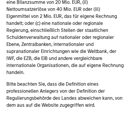
eine Bilanzsumme von 20 Mio. EUR, (ii)
Beim genannten Betrag incl. AA wird davon
ausgegangen, dass alle Ausschüttungen reinvestiert und
Nettoumsatzerlöse von 40 Mio. EUR oder (iii)
die Kosten auf Fondsebene abgezogen wurden.
Eigenmittel von 2 Mio. EUR, das für eigene Rechnung
handelt; oder (c) eine nationale oder regionale
Regierung, einschließlich Stellen der staatlichen
Schuldenverwaltung auf nationaler oder regionaler
Ebene, Zentralbanken, internationaler und
supranationaler Einrichtungen wie die Weltbank, der
Statistische Daten
IWF, die EZB, die EIB und andere vergleichbare
internationale Organisationen, die auf eigene Rechnung
Per
handeln.
Bitte beachten Sie, dass die Definition eines
professionellen Anlegers von der Definition der
Historical Information
Regulierungsbehörde des Landes abweichen kann, von
dem aus auf die Website zugegriffen wird.
Tax Character of