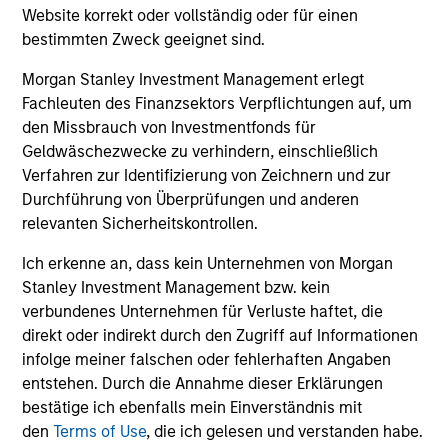
Website korrekt oder vollständig oder für einen
Management.
Bitte
klicken Sie hier
für weitere
bestimmten Zweck geeignet sind.
Performanceangaben und wichtige Informationen,
die sorgfältig zu lesen sind.
Morgan Stanley Investment Management erlegt
Fachleuten des Finanzsektors Verpflichtungen auf, um
Die
laufenden Kosten
spiegeln die Zahlungen und
den Missbrauch von Investmentfonds für
Aufwendungen wider, die während des
Geldwäschezwecke zu verhindern, einschließlich
Geschäftsbetriebs des Fonds anfallen und vom Vermögen
des Fonds im Laufe der Zeit abgezogen werden. Enthalten
Verfahren zur Identifizierung von Zeichnern und zur
sind die Gebühren für die Anlageverwaltung
Durchführung von Überprüfungen und anderen
(Verwaltungsgebühr), Depotbankgebühren und
relevanten Sicherheitskontrollen.
Administrationskosten.
Ich erkenne an, dass kein Unternehmen von Morgan
Stanley Investment Management bzw. kein
verbundenes Unternehmen für Verluste haftet, die
Durchschnittliche jährliche
direkt oder indirekt durch den Zugriff auf Informationen
Gesamtrendite
infolge meiner falschen oder fehlerhaften Angaben
entstehen. Durch die Annahme dieser Erklärungen
Beim genannten Betrag excl. AA wird davon
bestätige ich ebenfalls mein Einverständnis mit
ausgegangen, dass alle Ausschüttungen reinvestiert und
den
Terms of Use
, die ich gelesen und verstanden habe.
die Kosten auf Fondsebene abgezogen wurden. Dazu