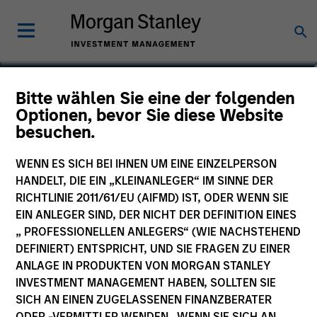
Bitte wählen Sie eine der folgenden
Global Brands Fund
Optionen, bevor Sie diese Website
besuchen.
WENN ES SICH BEI IHNEN UM EINE EINZELPERSON
HANDELT, DIE EIN „KLEINANLEGER“ IM SINNE DER
Marketingdokument
RICHTLINIE 2011/61/EU (AIFMD) IST, ODER WENN SIE
EIN ANLEGER SIND, DER NICHT DER DEFINITION EINES
Commentary (DE)
„ PROFESSIONELLEN ANLEGERS“ (WIE NACHSTEHEND
DEFINIERT) ENTSPRICHT, UND SIE FRAGEN ZU EINER
Commentary (EN)
ANLAGE IN PRODUKTEN VON MORGAN STANLEY
INVESTMENT MANAGEMENT HABEN, SOLLTEN SIE
Wesentliche Anlegerinformationen
SICH AN EINEN ZUGELASSENEN FINANZBERATER
(KID)
ODER -VERMITTLER WENDEN. WENN SIE SICH AN