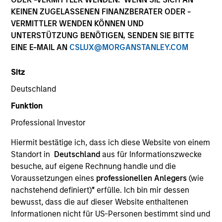
KEINEN ZUGELASSENEN FINANZBERATER ODER -
VERMITTLER WENDEN KÖNNEN UND
UNTERSTÜTZUNG BENÖTIGEN, SENDEN SIE BITTE
Ressourcen
EINE E-MAIL AN
CSLUX@MORGANSTANLEY.COM
Sitz
Überblick
Deutschland
Funktion
Professional Investor
Anlageziel
Hiermit bestätige ich, dass ich diese Website von einem
Standort in
Deutschland
aus für Informationszwecke
Langfristiges Wachstum Ihrer Anlage.
besuche, auf eigene Rechnung handle und die
Voraussetzungen eines
professionellen Anlegers
(wie
Anlageansatz
nachstehend definiert)
*
erfülle. Ich bin mir dessen
bewusst, dass die auf dieser Website enthaltenen
Informationen nicht für US-Personen bestimmt sind und
Das Anlageteam ist davon überzeugt, dass