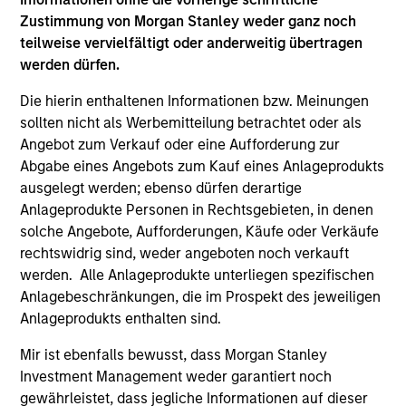
Zustimmung von Morgan Stanley weder ganz noch
teilweise vervielfältigt oder anderweitig übertragen
werden dürfen.
Die hierin enthaltenen Informationen bzw. Meinungen
sollten nicht als Werbemitteilung betrachtet oder als
Angebot zum Verkauf oder eine Aufforderung zur
Abgabe eines Angebots zum Kauf eines Anlageprodukts
Preise und Wertentwicklung
ausgelegt werden; ebenso dürfen derartige
Anlageprodukte Personen in Rechtsgebieten, in denen
Die Wertentwicklung in der Vergangenheit ist kein
solche Angebote, Aufforderungen, Käufe oder Verkäufe
rechtswidrig sind, weder angeboten noch verkauft
verlässlicher Indikator für die künftige
werden. Alle Anlageprodukte unterliegen spezifischen
Wertentwicklung. Die Rendite kann infolge von
Anlagebeschränkungen, die im Prospekt des jeweiligen
Währungsschwankungen steigen oder sinken. Alle
Anlageprodukts enthalten sind.
Performanceangaben werden auf Basis der
Nettoinventarwerte (NIW) berechnet. Alle
Mir ist ebenfalls bewusst, dass Morgan Stanley
Investment Management weder garantiert noch
Performance- und Index-Daten stammen von
gewährleistet, dass jegliche Informationen auf dieser
Morgan Stanley Investment