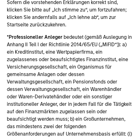
Sofern die vorstehenden Erklärungen korrekt sind,
gehören die Kosten des Managements, der
Verwahrstelle/Depotbank und der Verwaltung sowie der
klicken Sie bitte auf „Ich stimme zu“, um fortzufahren;
für den Anleger maximal anfallende Ausgabeaufschlag,
klicken Sie andernfalls auf „Ich lehne ab“, um zur
der gegebenenfalls vor einer Investition vom
Startseite zurückzukehren.
Anlagebetrag abgezogen wird.
*
Professioneller Anleger
bedeutet (gemäß Auslegung in
Vollständige Informationen über Gebühren und
Ausgabeaufschläge finden Sie im aktuellen
Anhang II Teil I der Richtlinie 2014/65/EU („MiFID“)): a)
Verkaufsprospekt des Fonds und in den für die
ein Kreditinstitut, eine Wertpapierfirma, ein
Anteilsklasse geltenden wesentlichen
zugelassenes oder beaufsichtigtes Finanzinstitut, eine
Anlegerinformationen.
Versicherungsgesellschaft, ein Organismus für
Beispiel: Ein Anleger möchte Aktien im Wert von 100 US-
gemeinsame Anlagen oder dessen
Dollar kaufen. Bei einem maximalen Ausgabeaufschlag
Verwaltungsgesellschaft, ein Pensionsfonds oder
von 5,75 % werden dem Anleger dafür 106,10 US-Dollar
dessen Verwaltungsgesellschaft, ein Warenhändler
berechnet. Der Ausgabeaufschlag fällt erst bei der
Zeichnung an.
oder Waren-Derivatehändler oder ein sonstiger
institutioneller Anleger, der in jedem Fall für die Tätigkeit
Beim genannten Betrag excl. AA wird davon
auf den Finanzmärkten zugelassen sein oder
ausgegangen, dass alle Ausschüttungen reinvestiert und
die Kosten auf Fondsebene abgezogen wurden. Der
beaufsichtigt werden muss; b) ein Großunternehmen,
Betrag versteht sich jedoch vor Abzug des für den
das mindestens zwei der folgenden
Anleger anfallenden Ausgabeaufschlags.
Größenanforderungen auf Unternehmensbasis erfüllt: (i)