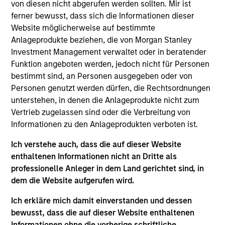
von diesen nicht abgerufen werden sollten. Mir ist
qualitativ hochwertige Unternehmen, die sich
ferner bewusst, dass sich die Informationen dieser
durch dominante Marktpositionen auszeichnen und
Website möglicherweise auf bestimmte
denen solide immaterielle Vermögenswerte
Anlageprodukte beziehen, die von Morgan Stanley
zugrunde liegen, langfristig attraktive Renditen
Investment Management verwaltet oder in beratender
erwirtschaften können. ESG-Analysen und aktiv
Funktion angeboten werden, jedoch nicht für Personen
vom Portfolio Manager-geführte Engagements sind
bestimmt sind, an Personen ausgegeben oder von
Personen genutzt werden dürfen, die Rechtsordnungen
fundamentaler Bestandteil des Anlageprozesses.
unterstehen, in denen die Anlageprodukte nicht zum
Vertrieb zugelassen sind oder die Verbreitung von
Informationen zu den Anlageprodukten verboten ist.
Der Wert der Anlagen und der durch diese erzielte
Ertrag unterliegen Schwankungen. Zudem kann
Ich verstehe auch, dass die auf dieser Website
nicht garantiert werden, dass der Fonds seine
enthaltenen Informationen nicht an Dritte als
Anlageziele erreicht.
professionelle Anleger in dem Land gerichtet sind, in
dem die Website aufgerufen wird.
Ich erkläre mich damit einverstanden und dessen
bewusst, dass die auf dieser Website enthaltenen
Fondsangaben
Informationen ohne die vorherige schriftliche