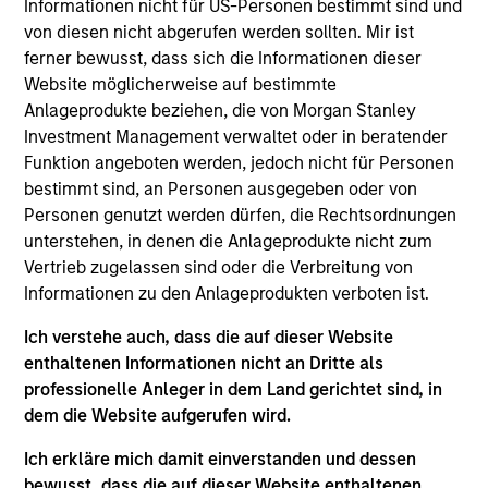
Informationen nicht für US-Personen bestimmt sind und
Investmentexperten
von diesen nicht abgerufen werden sollten. Mir ist
ferner bewusst, dass sich die Informationen dieser
Website möglicherweise auf bestimmte
Anlageprodukte beziehen, die von Morgan Stanley
Übersicht
Investment Management verwaltet oder in beratender
Funktion angeboten werden, jedoch nicht für Personen
bestimmt sind, an Personen ausgegeben oder von
Anlagen in Private Credit sind ein wesentlicher
Personen genutzt werden dürfen, die Rechtsordnungen
Bestandteil der Plattform für alternative Anlagen von
unterstehen, in denen die Anlageprodukte nicht zum
Morgan Stanley Investment Management. Wir verwalten
Vertrieb zugelassen sind oder die Verbreitung von
eine klar definierte Gruppe von Strategien und streben
Informationen zu den Anlageprodukten verboten ist.
attraktive Renditen für unsere Anleger an, indem wir
erfolgreiche Partnerschaften mit unseren
Ich verstehe auch, dass die auf dieser Website
Portfoliounternehmen aufbauen.
enthaltenen Informationen nicht an Dritte als
professionelle Anleger in dem Land gerichtet sind, in
dem die Website aufgerufen wird.
Ich erkläre mich damit einverstanden und dessen
Kompetenzen
bewusst, dass die auf dieser Website enthaltenen