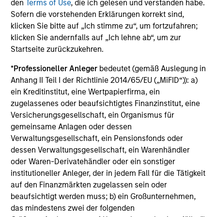
den
Terms of Use
, die ich gelesen und verstanden habe.
Unsere spezialisierten Teams werden von
Sofern die vorstehenden Erklärungen korrekt sind,
langjährigen Investoren geleitet. Sie setzen auf
klicken Sie bitte auf „Ich stimme zu“, um fortzufahren;
disziplinierte Verfahren und streben danach, starke
klicken Sie andernfalls auf „Ich lehne ab“, um zur
langfristige Anlageergebnisse zu erzielen.
Startseite zurückzukehren.
*
Professioneller Anleger
bedeutet (gemäß Auslegung in
North America Private Credit
Anhang II Teil I der Richtlinie 2014/65/EU („MiFID“)): a)
ein Kreditinstitut, eine Wertpapierfirma, ein
Integrated private credit platform
zugelassenes oder beaufsichtigtes Finanzinstitut, eine
Versicherungsgesellschaft, ein Organismus für
across Direct Lending and
gemeinsame Anlagen oder dessen
Opportunistic Credit strategies. Our
Verwaltungsgesellschaft, ein Pensionsfonds oder
experienced team provides flexible,
dessen Verwaltungsgesellschaft, ein Warenhändler
patient, long-term capital to leading
oder Waren-Derivatehändler oder ein sonstiger
institutioneller Anleger, der in jedem Fall für die Tätigkeit
owner-operated and private equity-
auf den Finanzmärkten zugelassen sein oder
backed businesses.
beaufsichtigt werden muss; b) ein Großunternehmen,
das mindestens zwei der folgenden