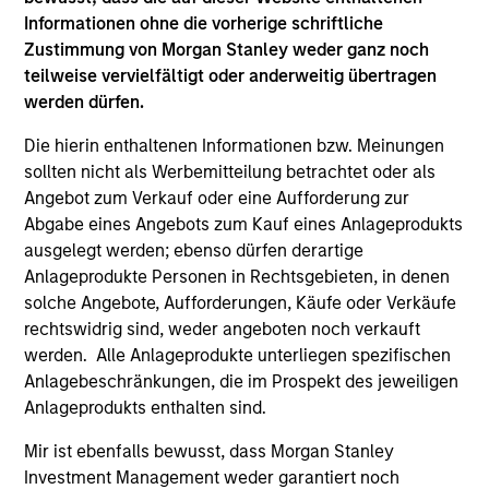
Informationen ohne die vorherige schriftliche
Unsere Strategien
Zustimmung von Morgan Stanley weder ganz noch
teilweise vervielfältigt oder anderweitig übertragen
Wir konzentrieren uns auf Segmente der Kredit-Märkte, in
werden dürfen.
denen unser einzigartiges Know-how, geduldiges Kapital
und der Zugang zu den beispiellosen Ressourcen von
Die hierin enthaltenen Informationen bzw. Meinungen
Morgan Stanley uns einen nachhaltigen
sollten nicht als Werbemitteilung betrachtet oder als
Wettbewerbsvorteil verschaffen. Wir verwalten
Angebot zum Verkauf oder eine Aufforderung zur
Anlagestrategien, die nordamerikanischen und
Abgabe eines Angebots zum Kauf eines Anlageprodukts
westeuropäischen mittelständischen Unternehmen
ausgelegt werden; ebenso dürfen derartige
vorrangige und nachrangige Schuldtitel-Lösungen und in
Anlageprodukte Personen in Rechtsgebieten, in denen
geringerem Umfang Vorzugsaktien und Minderheits-
solche Angebote, Aufforderungen, Käufe oder Verkäufe
Aktieninvestitionen bieten.
rechtswidrig sind, weder angeboten noch verkauft
werden. Alle Anlageprodukte unterliegen spezifischen
Anlagebeschränkungen, die im Prospekt des jeweiligen
Unser Umgang
Anlageprodukts enthalten sind.
Wir glauben, dass unsere Stärke in unserem
Mir ist ebenfalls bewusst, dass Morgan Stanley
kommerziellen Ansatz, unserer Fähigkeit, Transaktionen
Investment Management weder garantiert noch