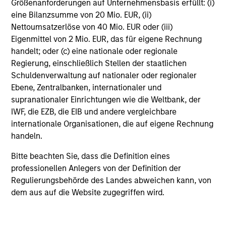
Größenanforderungen auf Unternehmensbasis erfüllt: (i)
Morgan Stanley Tactical Value
eine Bilanzsumme von 20 Mio. EUR, (ii)
Nettoumsatzerlöse von 40 Mio. EUR oder (iii)
Eigenmittel von 2 Mio. EUR, das für eigene Rechnung
Morgan Stanley Tactical Value is an
handelt; oder (c) eine nationale oder regionale
investment platform targeting private,
Regierung, einschließlich Stellen der staatlichen
Schuldenverwaltung auf nationaler oder regionaler
long-term and likely illiquid
Ebene, Zentralbanken, internationaler und
investments.
supranationaler Einrichtungen wie die Weltbank, der
IWF, die EZB, die EIB und andere vergleichbare
internationale Organisationen, die auf eigene Rechnung
handeln.
Morgan Stanley Expansion
Capital
Bitte beachten Sie, dass die Definition eines
professionellen Anlegers von der Definition der
Regulierungsbehörde des Landes abweichen kann, von
Morgan Stanley Expansion Capital
dem aus auf die Website zugegriffen wird.
specializes in equity and credit
investments in late-stage private