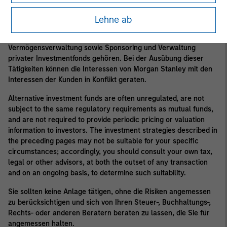
Im Rahmen seiner gewöhnlichen Geschäftstätigkeit interagiert
Lehne ab
Morgan Stanley mit einem breiten Spektrum von Aktivitäten, zu
denen unter anderem Finanzberatung, Investmentbanking,
Vermögensverwaltung sowie Sponsoring und Verwaltung
privater Investmentfonds gehören. Bei der Ausübung dieser
Tätigkeiten können die Interessen von Morgan Stanley mit den
Interessen der Kunden in Konflikt geraten.
Alternative investment funds are often unregulated, are not
subject to the same regulatory requirements as mutual funds,
and are not required to provide periodic pricing or valuation
information to investors. The investment strategies described in
the preceding pages may not be suitable for your specific
circumstances; accordingly, you should consult your own tax,
legal or other advisors, at both the outset of any transaction
and on an ongoing basis, to determine such suitability.
Sie sollten keine Anlage tätigen, ohne die Risiken angemessen
zu berücksichtigen und sich von Ihren Steuer-, Buchhaltungs-,
Rechts- oder anderen Beratern beraten zu lassen, die Sie für
angemessen halten.