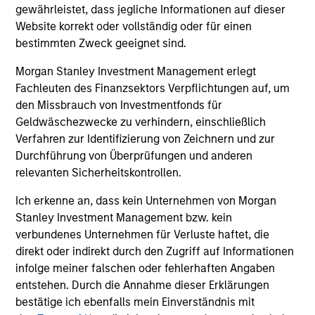
schnell und sicher durchzuführen, und dem Wunsch liegt,
gewährleistet, dass jegliche Informationen auf dieser
unseren Portfoliounternehmen und Geschäftspartnern
Website korrekt oder vollständig oder für einen
das Beste von Morgan Stanley zu bieten. Wir sind mehr
bestimmten Zweck geeignet sind.
als nur Kapitalanbieter. Durch die Weitergabe unseres
Morgan Stanley Investment Management erlegt
geistigen Kapitals, unserer Marktexpertise, unseres
Fachleuten des Finanzsektors Verpflichtungen auf, um
Beziehungsnetzwerks und unserer operativen
den Missbrauch von Investmentfonds für
Erkenntnisse glauben wir, dass wir Management-Teams
Geldwäschezwecke zu verhindern, einschließlich
dabei helfen können, die Performance ihrer Unternehmen
Verfahren zur Identifizierung von Zeichnern und zur
zu verbessern und ihre Ziele zu erreichen.
Durchführung von Überprüfungen und anderen
relevanten Sicherheitskontrollen.
Ich erkenne an, dass kein Unternehmen von Morgan
Stanley Investment Management bzw. kein
verbundenes Unternehmen für Verluste haftet, die
Unsere Private Credit
direkt oder indirekt durch den Zugriff auf Informationen
infolge meiner falschen oder fehlerhaften Angaben
Teams
entstehen. Durch die Annahme dieser Erklärungen
bestätige ich ebenfalls mein Einverständnis mit