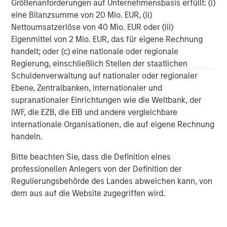
Größenanforderungen auf Unternehmensbasis erfüllt: (i)
Management, please visit
www.morganstanley.com/im
.
eine Bilanzsumme von 20 Mio. EUR, (ii)
Nettoumsatzerlöse von 40 Mio. EUR oder (iii)
About Prudential Private Capital
Eigenmittel von 2 Mio. EUR, das für eigene Rechnung
For nearly 100 years, Prudential Private Capital (“PPC”)
handelt; oder (c) eine nationale oder regionale
has been partnering with a wide range of corporations,
Regierung, einschließlich Stellen der staatlichen
sponsors, and institutions, enabling them to achieve their
Schuldenverwaltung auf nationaler oder regionaler
growth and funding goals. PPC is known for building
Ebene, Zentralbanken, internationaler und
enduring local partnerships based on a steady and
supranationaler Einrichtungen wie die Weltbank, der
patient commitment to our partners’ long-term capital
IWF, die EZB, die EIB und andere vergleichbare
needs. With regional teams in 15 offices around the world,
internationale Organisationen, die auf eigene Rechnung
PPC manages a portfolio of $101.5 billion for its partners
handeln.
(as of 12.31.23). For more information, please
Bitte beachten Sie, dass die Definition eines
visit
prudentialprivatecapital.com
.
professionellen Anlegers von der Definition der
Regulierungsbehörde des Landes abweichen kann, von
North America Private Credit
dem aus auf die Website zugegriffen wird.
Integrated private credit platform across Direct Lending
and Opportunistic Credit strategies. Our experienced