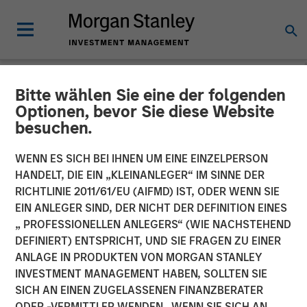
Bitte wählen Sie eine der folgenden
NEWSROOM
Optionen, bevor Sie diese Website
besuchen.
Morgan Stanley Private
Credit Leads Strategic
WENN ES SICH BEI IHNEN UM EINE EINZELPERSON
HANDELT, DIE EIN „KLEINANLEGER“ IM SINNE DER
Growth Capital Investment
RICHTLINIE 2011/61/EU (AIFMD) IST, ODER WENN SIE
EIN ANLEGER SIND, DER NICHT DER DEFINITION EINES
In Guardian Dentistry
„ PROFESSIONELLEN ANLEGERS“ (WIE NACHSTEHEND
Partners
DEFINIERT) ENTSPRICHT, UND SIE FRAGEN ZU EINER
ANLAGE IN PRODUKTEN VON MORGAN STANLEY
INVESTMENT MANAGEMENT HABEN, SOLLTEN SIE
Financing aimed at accelerating growth and expanding
SICH AN EINEN ZUGELASSENEN FINANZBERATER
geographical reach
ODER -VERMITTLER WENDEN. WENN SIE SICH AN