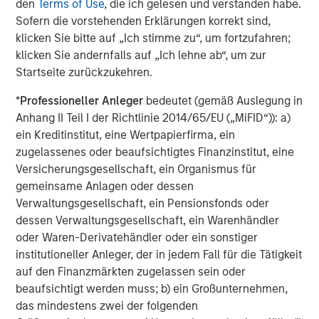
Morgan Stanley Private Credit team invests across the
den
Terms of Use
, die ich gelesen und verstanden habe.
capital structure, including senior secured term loans,
Sofern die vorstehenden Erklärungen korrekt sind,
unitranche loans, junior debt, structured equity and
klicken Sie bitte auf „Ich stimme zu“, um fortzufahren;
common equity co-investments. For further information,
klicken Sie andernfalls auf „Ich lehne ab“, um zur
please visit the website:
morganstanley.com/im/private-
Startseite zurückzukehren.
credit
*
Professioneller Anleger
bedeutet (gemäß Auslegung in
About Morgan Stanley Investment Management
Anhang II Teil I der Richtlinie 2014/65/EU („MiFID“)): a)
ein Kreditinstitut, eine Wertpapierfirma, ein
Morgan Stanley Investment Management, together with
zugelassenes oder beaufsichtigtes Finanzinstitut, eine
its investment advisory affiliates, has more than 1,300
Versicherungsgesellschaft, ein Organismus für
investment professionals around the world and $1.5
gemeinsame Anlagen oder dessen
trillion in assets under management or supervision as of
Verwaltungsgesellschaft, ein Pensionsfonds oder
December 31, 2023. Morgan Stanley Investment
dessen Verwaltungsgesellschaft, ein Warenhändler
Management strives to provide outstanding long-term
oder Waren-Derivatehändler oder ein sonstiger
investment performance, service, and a comprehensive
institutioneller Anleger, der in jedem Fall für die Tätigkeit
suite of investment management solutions to a diverse
auf den Finanzmärkten zugelassen sein oder
client base, which includes governments, institutions,
beaufsichtigt werden muss; b) ein Großunternehmen,
corporations and individuals worldwide. For further
das mindestens zwei der folgenden
information about Morgan Stanley Investment