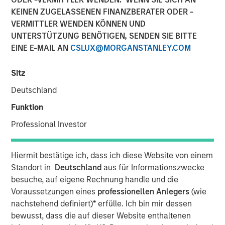
KEINEN ZUGELASSENEN FINANZBERATER ODER -
06 MAI 2024
VERMITTLER WENDEN KÖNNEN UND
UNTERSTÜTZUNG BENÖTIGEN, SENDEN SIE BITTE
EINE E-MAIL AN
CSLUX@MORGANSTANLEY.COM
Sitz
NEW YORK – May 06, 2024 9:00 AM EDT
Deutschland
Morgan Stanley Private Credit (“MSPC”) announced today
Funktion
that several of its investment funds have led a growth
Professional Investor
capital investment into
Guardian Dentistry Partners
(“GDP” or “Guardian”). Prudential Private Capital also
participated in the transaction.
Hiermit bestätige ich, dass ich diese Website von einem
Standort in
Deutschland
aus für Informationszwecke
GDP is a dental partnership network founded in 2018 by a
besuche, auf eigene Rechnung handle und die
group of dentists with the goal of providing world-class
Voraussetzungen eines
professionellen Anlegers
(wie
support services and growth opportunities for its dentist
nachstehend definiert)
*
erfülle. Ich bin mir dessen
partners through a differentiated operating model. GDP
bewusst, dass die auf dieser Website enthaltenen
has grown to over 160 locations operating across 11