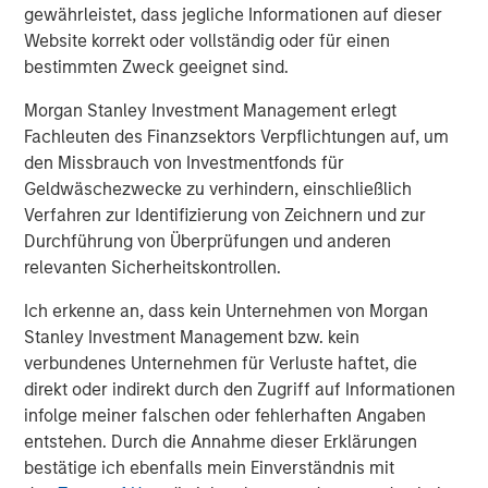
gewährleistet, dass jegliche Informationen auf dieser
Founded by a group of passionate dentists and a family
Website korrekt oder vollständig oder für einen
office, Guardian Dentistry Partners is a premier Dental
bestimmten Zweck geeignet sind.
Partnership Network dedicated to providing world-class
Morgan Stanley Investment Management erlegt
support services and growth opportunities for its network
Fachleuten des Finanzsektors Verpflichtungen auf, um
of dentist partners. Since 2018, Guardian has expanded
den Missbrauch von Investmentfonds für
rapidly and now supports dental partners in Alabama,
Geldwäschezwecke zu verhindern, einschließlich
D.C., Florida, Maryland, Michigan, New Jersey, New York,
Verfahren zur Identifizierung von Zeichnern und zur
North Carolina, Pennsylvania, South Carolina, Texas and
Durchführung von Überprüfungen und anderen
Virginia. Guardian’s mission is to help its dental partners
relevanten Sicherheitskontrollen.
and teams build the practices of their dreams. For more
information, visit
guardiandentistry.com
.
Ich erkenne an, dass kein Unternehmen von Morgan
Stanley Investment Management bzw. kein
About Morgan Stanley
Private Credit
verbundenes Unternehmen für Verluste haftet, die
Morgan Stanley Private Credit, part of Morgan Stanley
direkt oder indirekt durch den Zugriff auf Informationen
Investment Management, is a private credit platform
infolge meiner falschen oder fehlerhaften Angaben
focused on direct lending and opportunistic private credit
entstehen. Durch die Annahme dieser Erklärungen
investment in North America and Western Europe. The
bestätige ich ebenfalls mein Einverständnis mit