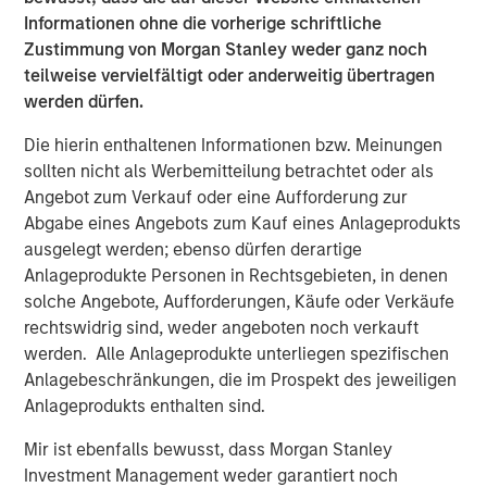
practices that generate industry-leading organic growth.
Informationen ohne die vorherige schriftliche
This collaboration with Morgan Stanley Private Credit and
Zustimmung von Morgan Stanley weder ganz noch
Prudential Private Capital propels us forward, enabling us
teilweise vervielfältigt oder anderweitig übertragen
to expand our network and enrich the resources that
werden dürfen.
elevate our practices. Our aim is not just to extend our
reach but to ensure that each of our practices makes a
Die hierin enthaltenen Informationen bzw. Meinungen
lasting difference in the communities they serve. This
sollten nicht als Werbemitteilung betrachtet oder als
funding empowers us to continue setting new standards
Angebot zum Verkauf oder eine Aufforderung zur
of excellence in dental care, ensuring that our growth
Abgabe eines Angebots zum Kauf eines Anlageprodukts
translates into enhanced service and care for patients
ausgelegt werden; ebenso dürfen derartige
across all our locations.”
Anlageprodukte Personen in Rechtsgebieten, in denen
solche Angebote, Aufforderungen, Käufe oder Verkäufe
Morgan Stanley Private Credit’s investment in GDP was
rechtswidrig sind, weder angeboten noch verkauft
led by Executive Directors Aleksandar Nikolic and James
werden. Alle Anlageprodukte unterliegen spezifischen
Morphis.
Anlagebeschränkungen, die im Prospekt des jeweiligen
Anlageprodukts enthalten sind.
Moelis & Company LLC acted as exclusive placement
agent in connection with the transaction.
Mir ist ebenfalls bewusst, dass Morgan Stanley
Investment Management weder garantiert noch
About Guardian Dentistry Partners