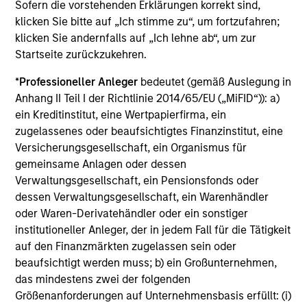
1
Sofern die vorstehenden Erklärungen korrekt sind,
Diversification does not eliminate the risk of loss.
klicken Sie bitte auf „Ich stimme zu“, um fortzufahren;
As of 9/30/2024. Team information may change from time to
klicken Sie andernfalls auf „Ich lehne ab“, um zur
time.
Startseite zurückzukehren.
Alternative investments are speculative and include a high
*
Professioneller Anleger
bedeutet (gemäß Auslegung in
degree of risk. Investors could lose all or a substantial
Anhang II Teil I der Richtlinie 2014/65/EU („MiFID“)): a)
amount of their investment. Alternative investments are
ein Kreditinstitut, eine Wertpapierfirma, ein
suitable only for long-term investors willing to forego liquidity
and put capital at risk for an indefinite period of time.
zugelassenes oder beaufsichtigtes Finanzinstitut, eine
Alternative investments are typically highly illiquid – there is
Versicherungsgesellschaft, ein Organismus für
no secondary market for private funds, and there may be
gemeinsame Anlagen oder dessen
restrictions on redemptions or assigning or otherwise
Verwaltungsgesellschaft, ein Pensionsfonds oder
transferring investments into private funds. Alternative
dessen Verwaltungsgesellschaft, ein Warenhändler
investment funds often engage in leverage and other
oder Waren-Derivatehändler oder ein sonstiger
speculative practices that may increase volatility and risk of
institutioneller Anleger, der in jedem Fall für die Tätigkeit
loss. Alternative investments typically have higher fees and
expenses than other investment vehicles, and such fees and
auf den Finanzmärkten zugelassen sein oder
expenses will lower returns achieved by investors.
beaufsichtigt werden muss; b) ein Großunternehmen,
das mindestens zwei der folgenden
This is prepared for sophisticated investors who are capable
Größenanforderungen auf Unternehmensbasis erfüllt: (i)
of understanding the risks associated with the investments