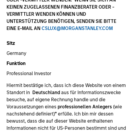
KEINEN ZUGELASSENEN FINANZBERATER ODER -
The AIP Alternative Lending Group specializes in
VERMITTLER WENDEN KÖNNEN UND
making allocations to loans underwritten by fintech-
UNTERSTÜTZUNG BENÖTIGEN, SENDEN SIE BITTE
driven alternative lending platforms, targeting multiple
EINE E-MAIL AN
CSLUX@MORGANSTANLEY.COM
borrower types.
Sitz
Germany
Funktion
Meet the Team
Professional Investor
Hiermit bestätige ich, dass ich diese Website von einem
Kenneth Michlitsch
Standort in
Deutschland
aus für Informationszwecke
Managing Director
besuche, auf eigene Rechnung handle und die
Voraussetzungen eines
professionellen Anlegers
(wie
nachstehend definiert)
*
erfülle. Ich bin mir dessen
bewusst, dass die auf dieser Website enthaltenen
Mark van der Zwan
Informationen nicht für US-Personen bestimmt sind und
Managing Director