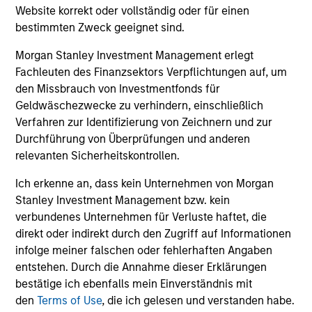
by
credit lenders as pricing power improves and
(MS
Website korrekt oder vollständig oder für einen
financing demand accelerates, driven by
Gr
bestimmten Zweck geeignet sind.
cyclical and secular forces.
gro
Morgan Stanley Investment Management erlegt
ba
Fachleuten des Finanzsektors Verpflichtungen auf, um
und
den Missbrauch von Investmentfonds für
Geldwäschezwecke zu verhindern, einschließlich
16-JUL-2026
17-
Verfahren zur Identifizierung von Zeichnern und zur
Durchführung von Überprüfungen und anderen
relevanten Sicherheitskontrollen.
Ich erkenne an, dass kein Unternehmen von Morgan
Stanley Investment Management bzw. kein
verbundenes Unternehmen für Verluste haftet, die
direkt oder indirekt durch den Zugriff auf Informationen
infolge meiner falschen oder fehlerhaften Angaben
entstehen. Durch die Annahme dieser Erklärungen
bestätige ich ebenfalls mein Einverständnis mit
den
Terms of Use
, die ich gelesen und verstanden habe.