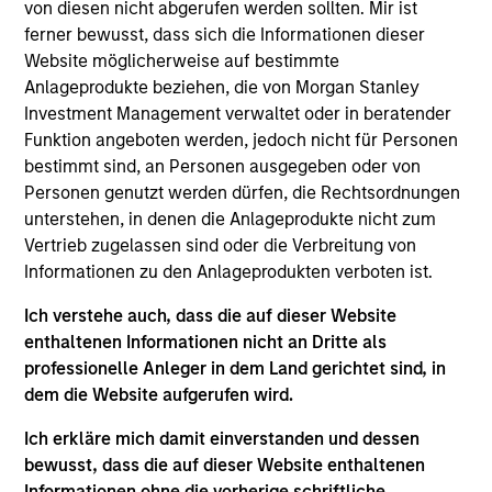
von diesen nicht abgerufen werden sollten. Mir ist
ferner bewusst, dass sich die Informationen dieser
Website möglicherweise auf bestimmte
Jarrod Quigley
Anlageprodukte beziehen, die von Morgan Stanley
Managing Director
Investment Management verwaltet oder in beratender
Funktion angeboten werden, jedoch nicht für Personen
bestimmt sind, an Personen ausgegeben oder von
Johan E. Detter
Personen genutzt werden dürfen, die Rechtsordnungen
unterstehen, in denen die Anlageprodukte nicht zum
Executive Director
Vertrieb zugelassen sind oder die Verbreitung von
Informationen zu den Anlageprodukten verboten ist.
Christopher Auffenberg
Ich verstehe auch, dass die auf dieser Website
Executive Director
enthaltenen Informationen nicht an Dritte als
professionelle Anleger in dem Land gerichtet sind, in
dem die Website aufgerufen wird.
Ich erkläre mich damit einverstanden und dessen
bewusst, dass die auf dieser Website enthaltenen
Informationen ohne die vorherige schriftliche