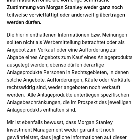
Zustimmung von Morgan Stanley weder ganz noch
teilweise vervielfältigt oder anderweitig übertragen
Team Insights
werden dürfen.
Die hierin enthaltenen Informationen bzw. Meinungen
sollten nicht als Werbemitteilung betrachtet oder als
Angebot zum Verkauf oder eine Aufforderung zur
Abgabe eines Angebots zum Kauf eines Anlageprodukts
ausgelegt werden; ebenso dürfen derartige
Anlageprodukte Personen in Rechtsgebieten, in denen
solche Angebote, Aufforderungen, Käufe oder Verkäufe
rechtswidrig sind, weder angeboten noch verkauft
werden. Alle Anlageprodukte unterliegen spezifischen
Anlagebeschränkungen, die im Prospekt des jeweiligen
ALTS IN FOCUS
PR
Anlageprodukts enthalten sind.
Private Credit 2026 Midyear Outlook
Mo
Mir ist ebenfalls bewusst, dass Morgan Stanley
Ma
We believe the current market environment is
Investment Management weder garantiert noch
Ra
becoming more favorable for scaled private
Mo
gewährleistet, dass jegliche Informationen auf dieser