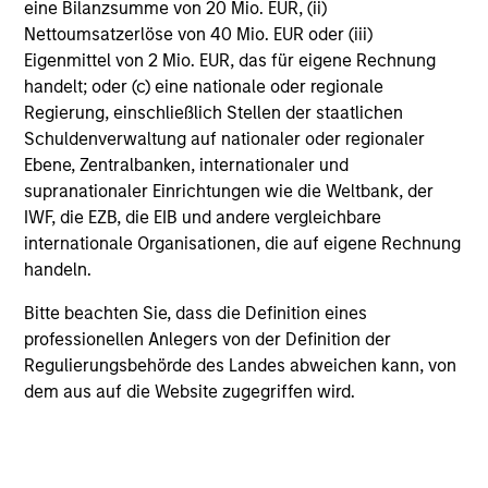
eine Bilanzsumme von 20 Mio. EUR, (ii)
described herein and may not be appropriate for you. The
information presented represents how the portfolio
Nettoumsatzerlöse von 40 Mio. EUR oder (iii)
management team generally implements its investment
Eigenmittel von 2 Mio. EUR, das für eigene Rechnung
process under normal market conditions.
handelt; oder (c) eine nationale oder regionale
Regierung, einschließlich Stellen der staatlichen
All information provided has been prepared solely for
Schuldenverwaltung auf nationaler oder regionaler
information purposes and does not constitute an offer or a
recommendation to buy or sell any particular security or to
Ebene, Zentralbanken, internationaler und
adopt any specific investment strategy. The information
supranationaler Einrichtungen wie die Weltbank, der
herein has not been based on a consideration of any
IWF, die EZB, die EIB und andere vergleichbare
individual investor circumstances and is not investment
internationale Organisationen, die auf eigene Rechnung
advice, nor should it be construed in any way as tax,
handeln.
accounting, legal or regulatory advice. To that end, investors
should seek independent legal and financial advice, including
Bitte beachten Sie, dass die Definition eines
advice as to tax consequences, before making any
professionellen Anlegers von der Definition der
investment decision. There is no guarantee that any
Regulierungsbehörde des Landes abweichen kann, von
investment strategy will work under all market conditions,
dem aus auf die Website zugegriffen wird.
and each investor should evaluate their ability to invest for
the long-term, especially during periods of downturn in the
market.
Any views and opinions provided are those of the portfolio