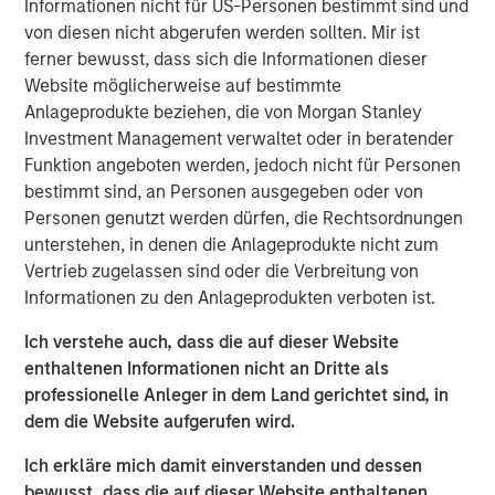
Informationen nicht für US-Personen bestimmt sind und
impacts, and potential strength in U.S. assets
von diesen nicht abgerufen werden sollten. Mir ist
may surprise investors in the second half of
ferner bewusst, dass sich die Informationen dieser
2025.
Website möglicherweise auf bestimmte
Anlageprodukte beziehen, die von Morgan Stanley
Foreign holders’ selling of U.S. Treasuries may
Investment Management verwaltet oder in beratender
reflect a rebalancing with their holdings at
Funktion angeboten werden, jedoch nicht für Personen
record highs, and the safe haven status of U.S.
bestimmt sind, an Personen ausgegeben oder von
assets remains intact.
Personen genutzt werden dürfen, die Rechtsordnungen
unterstehen, in denen die Anlageprodukte nicht zum
Growth and earnings forecasts for the third
Vertrieb zugelassen sind oder die Verbreitung von
and fourth quarters came down earlier this
Informationen zu den Anlageprodukten verboten ist.
year, leaving room for second-half results to
Ich verstehe auch, dass die auf dieser Website
beat expectations.
enthaltenen Informationen nicht an Dritte als
professionelle Anleger in dem Land gerichtet sind, in
dem die Website aufgerufen wird.
The uncertainty that whipsawed markets earlier this year
Ich erkläre mich damit einverstanden und dessen
has given way to greater clarity—and a more positive
bewusst, dass die auf dieser Website enthaltenen