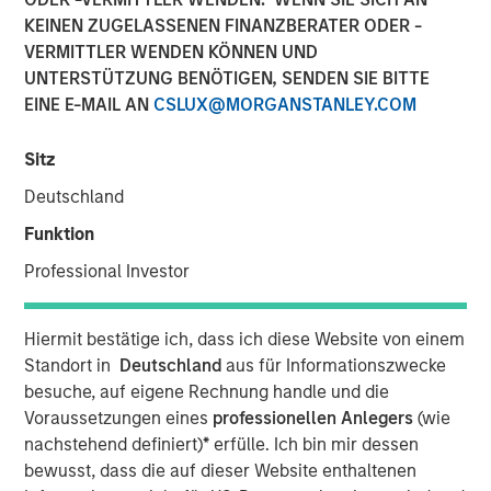
KEINEN ZUGELASSENEN FINANZBERATER ODER -
Second Half Amid U.S.
VERMITTLER WENDEN KÖNNEN UND
Policy Developments
UNTERSTÜTZUNG BENÖTIGEN, SENDEN SIE BITTE
EINE E-MAIL AN
CSLUX@MORGANSTANLEY.COM
22 AUGUST 2025
Sitz
Deutschland
Funktion
Professional Investor
Key Takeaways
Hiermit bestätige ich, dass ich diese Website von einem
Standort in
Deutschland
aus für Informationszwecke
Tariff concerns that interrupted market gains
besuche, auf eigene Rechnung handle und die
earlier this year are receding.
Voraussetzungen eines
professionellen Anlegers
(wie
nachstehend definiert)
*
erfülle. Ich bin mir dessen
The passage of the U.S. tax and spending bill,
bewusst, dass die auf dieser Website enthaltenen
along with deregulation, may balance tariff