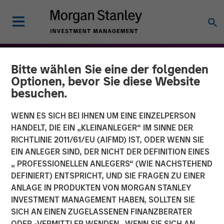
Bitte wählen Sie eine der folgenden
Optionen, bevor Sie diese Website
besuchen.
WENN ES SICH BEI IHNEN UM EINE EINZELPERSON
HANDELT, DIE EIN „KLEINANLEGER“ IM SINNE DER
RICHTLINIE 2011/61/EU (AIFMD) IST, ODER WENN SIE
EIN ANLEGER SIND, DER NICHT DER DEFINITION EINES
„ PROFESSIONELLEN ANLEGERS“ (WIE NACHSTEHEND
DEFINIERT) ENTSPRICHT, UND SIE FRAGEN ZU EINER
THE BEAT™
INSIGHTS
ANLAGE IN PRODUKTEN VON MORGAN STANLEY
INVESTMENT MANAGEMENT HABEN, SOLLTEN SIE
The BEAT: Investing
SICH AN EINEN ZUGELASSENEN FINANZBERATER
Outlook Brightens in
ODER -VERMITTLER WENDEN. WENN SIE SICH AN