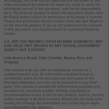
Accordingly, the DFSA has not approved this document or any
other associated documents nor taken any steps to verify the
information set out in this document, and has no responsibility
for it. The financial product to which this document relates may
be illiquid and/or subject to restrictions on its resale or transfer.
Prospective purchasers should conduct their own due diligence
on the financial product. If you do not understand the contents
of this document, you should consult an authorised financial
adviser.
U.S.: NOT FDIC INSURED | OFFER NO BANK GUARANTEE | MAY
LOSE VALUE | NOT INSURED BY ANY FEDERAL GOVERNMENT
AGENCY | NOT A DEPOSIT
Latin America (Brazil, Chile Colombia, Mexico, Peru, and
Uruguay)
This material is for use with an institutional investor or a
qualified investor only. All information contained herein is
confidential and is for the exclusive use and review of the
intended addressee, and may not be passed on to any third
party. This material is provided for informational purposes only
and does not constitute a public offering, solicitation or
recommendation to buy or sell for any product, service, security
and/or strategy. A decision to invest should only be made after
reading the strategy documentation and conducting in-depth
and independent due diligence.