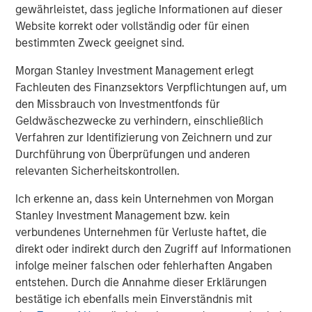
may lower business costs in certain areas, and in the tax
gewährleistet, dass jegliche Informationen auf dieser
and spending bill, accelerated depreciation may reduce
Website korrekt oder vollständig oder für einen
companies’ taxable income. In addition, some
bestimmten Zweck geeignet sind.
government spending policies that may have crowded
Morgan Stanley Investment Management erlegt
out private-sector activity are changing, and this shift
Fachleuten des Finanzsektors Verpflichtungen auf, um
may accelerate business investment and capital
den Missbrauch von Investmentfonds für
expenditures.
Geldwäschezwecke zu verhindern, einschließlich
Investors can consider the following key investing
Verfahren zur Identifizierung von Zeichnern und zur
themes across assets in the second half of the year:
Durchführung von Überprüfungen und anderen
relevanten Sicherheitskontrollen.
Demand for U.S. Treasuries
Ich erkenne an, dass kein Unternehmen von Morgan
Potential for U.S. stocks to surprise to the upside
Stanley Investment Management bzw. kein
verbundenes Unternehmen für Verluste haftet, die
Attractive entry points into private market
direkt oder indirekt durch den Zugriff auf Informationen
infolge meiner falschen oder fehlerhaften Angaben
Demand for U.S. Treasuries
entstehen. Durch die Annahme dieser Erklärungen
bestätige ich ebenfalls mein Einverständnis mit
Despite discussion in fixed-income markets about the