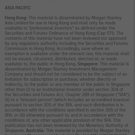
ASIA PACIFIC
Hong Kong:
This material is disseminated by Morgan Stanley
Asia Limited for use in Hong Kong and shall only be made
available to “professional investors” as defined under the
Securities and Futures Ordinance of Hong Kong (Cap 571). The
contents of this material have not been reviewed nor approved
by any regulatory authority including the Securities and Futures
Commission in Hong Kong. Accordingly, save where an
exemption is available under the relevant law, this material shall
not be issued, circulated, distributed, directed at, or made
available to, the public in Hong Kong.
Singapore:
This material is
disseminated by Morgan Stanley Investment Management
Company and should not be considered to be the subject of an
invitation for subscription or purchase, whether directly or
indirectly, to the public or any member of the public in Singapore
other than (i) to an institutional investor under section 304 of
the Securities and Futures Act, Chapter 289 of Singapore (“SFA”);
(ii) to a “relevant person” (which includes an accredited investor)
pursuant to section 305 of the SFA, and such distribution is in
accordance with the conditions specified in section 305 of the
SFA; or (iii) otherwise pursuant to, and in accordance with the
conditions of, any other applicable provision of the SFA. This
publication has not been reviewed by the Monetary Authority of
Singapore.
Australia:
This material is provided by Morgan Stanley