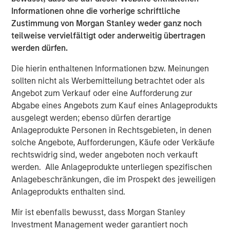
outlook for the second half. Concerns about the potential
Informationen ohne die vorherige schriftliche
impact of high tariffs have eased overall, despite a drop
Zustimmung von Morgan Stanley weder ganz noch
in markets following the Aug. 1 implementation of new
teilweise vervielfältigt oder anderweitig übertragen
U.S. tariffs on imports from countries that had not yet
werden dürfen.
reached trade deals. The completion of the U.S. tax and
Die hierin enthaltenen Informationen bzw. Meinungen
spending policy legislation may strengthen opportunities
sollten nicht als Werbemitteilung betrachtet oder als
for growth.
Angebot zum Verkauf oder eine Aufforderung zur
“As it pertains to tariffs, markets have understood that
Abgabe eines Angebots zum Kauf eines Anlageprodukts
there’s a pathway to getting some form of agreement,”
ausgelegt werden; ebenso dürfen derartige
Jim Caron
, Chief Investment Officer of Morgan Stanley
Anlageprodukte Personen in Rechtsgebieten, in denen
Investment Management’s Portfolio Solutions Group, said
solche Angebote, Aufforderungen, Käufe oder Verkäufe
on a recent webinar for
The BEAT
, an investing insight
rechtswidrig sind, weder angeboten noch verkauft
series. “There is wiggle room and negotiation around
werden. Alle Anlageprodukte unterliegen spezifischen
these tariff numbers.”
Anlagebeschränkungen, die im Prospekt des jeweiligen
Anlageprodukts enthalten sind.
A range of U.S. policies may give companies a boost,
even though tariffs may increase costs for some.
Mir ist ebenfalls bewusst, dass Morgan Stanley
Deregulation being pursued by the U.S. administration
Investment Management weder garantiert noch