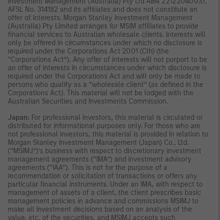
Investment Management (Australia) Pty Ltd ABN 22122040037,
AFSL No. 314182 and its affiliates and does not constitute an
offer of interests. Morgan Stanley Investment Management
(Australia) Pty Limited arranges for MSIM affiliates to provide
financial services to Australian wholesale clients. Interests will
only be offered in circumstances under which no disclosure is
required under the Corporations Act 2001 (Cth) (the
“Corporations Act”). Any offer of interests will not purport to be
an offer of interests in circumstances under which disclosure is
required under the Corporations Act and will only be made to
persons who qualify as a “wholesale client” (as defined in the
Corporations Act). This material will not be lodged with the
Australian Securities and Investments Commission.
Japan:
For professional investors, this material is circulated or
distributed for informational purposes only. For those who are
not professional investors, this material is provided in relation to
Morgan Stanley Investment Management (Japan) Co., Ltd.
(“MSIMJ”)’s business with respect to discretionary investment
management agreements (“IMA”) and investment advisory
agreements (“IAA”). This is not for the purpose of a
recommendation or solicitation of transactions or offers any
particular financial instruments. Under an IMA, with respect to
management of assets of a client, the client prescribes basic
management policies in advance and commissions MSIMJ to
make all investment decisions based on an analysis of the
value, etc. of the securities, and MSIMJ accepts such