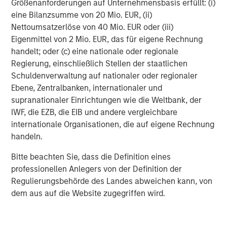
Größenanforderungen auf Unternehmensbasis erfüllt: (i)
lose sponsorship. It is merely expected to shift
eine Bilanzsumme von 20 Mio. EUR, (ii)
from foreign to domestic buyers.”
Nettoumsatzerlöse von 40 Mio. EUR oder (iii)
Eigenmittel von 2 Mio. EUR, das für eigene Rechnung
Jim Caron
handelt; oder (c) eine nationale oder regionale
Chief Investment Officer, Portfolio Solutions Group
Regierung, einschließlich Stellen der staatlichen
Schuldenverwaltung auf nationaler oder regionaler
Ebene, Zentralbanken, internationaler und
U.S. investors that may want to consider a strategic
supranationaler Einrichtungen wie die Weltbank, der
rebalancing could sell Treasuries and buy international
IWF, die EZB, die EIB und andere vergleichbare
fixed income assets, including European and Japanese
internationale Organisationen, die auf eigene Rechnung
government bonds, and hedge back to U.S. dollars to
handeln.
mitigate risks associated with fluctuations in exchange
rates, Caron said. The risk in this strategy would be if
Bitte beachten Sie, dass die Definition eines
Treasury yields were to fall substantially relative to
professionellen Anlegers von der Definition der
European government debt, though that appears unlikely,
Regulierungsbehörde des Landes abweichen kann, von
given ongoing concerns about the U.S. deficit, resilient
dem aus auf die Website zugegriffen wird.
economic growth and the Fed’s reluctance to deliver
substantial rate cuts.