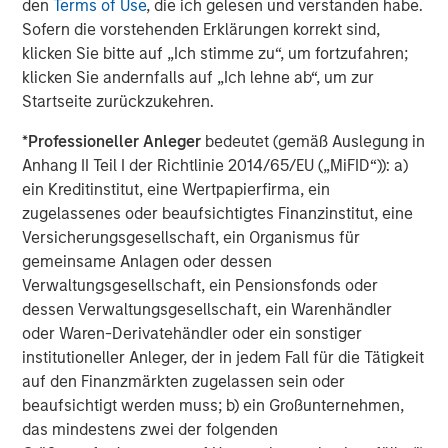
den
Terms of Use
, die ich gelesen und verstanden habe.
reduction of foreign ownership in U.S. Treasuries, the
Sofern die vorstehenden Erklärungen korrekt sind,
selling may simply be a rebalancing of exposure—not an
klicken Sie bitte auf „Ich stimme zu“, um fortzufahren;
indication that foreign holders of U.S. assets no longer
klicken Sie andernfalls auf „Ich lehne ab“, um zur
view Treasuries or the dollar as safe havens.
Startseite zurückzukehren.
Overall, the U.S. Treasury market should not lose
*
Professioneller Anleger
bedeutet (gemäß Auslegung in
sponsorship,” Caron said. “It is merely expected to shift
Anhang II Teil I der Richtlinie 2014/65/EU („MiFID“)): a)
from foreign to domestic buyers.”
ein Kreditinstitut, eine Wertpapierfirma, ein
zugelassenes oder beaufsichtigtes Finanzinstitut, eine
Regulatory change could potentially create additional
Versicherungsgesellschaft, ein Organismus für
demand for U.S. debt, according to Caron. Shifting
gemeinsame Anlagen oder dessen
regulations related to banks’ supplementary leverage
Verwaltungsgesellschaft, ein Pensionsfonds oder
ratios may already be creating increased domestic
dessen Verwaltungsgesellschaft, ein Warenhändler
demand for Treasuries. In addition, a future change in
oder Waren-Derivatehändler oder ein sonstiger
rules that would require banks to hold excess reserves at
institutioneller Anleger, der in jedem Fall für die Tätigkeit
the Fed could prompt them to shift that money into
auf den Finanzmärkten zugelassen sein oder
Treasuries.
beaufsichtigt werden muss; b) ein Großunternehmen,
das mindestens zwei der folgenden
“Overall, the U.S. Treasury market should not