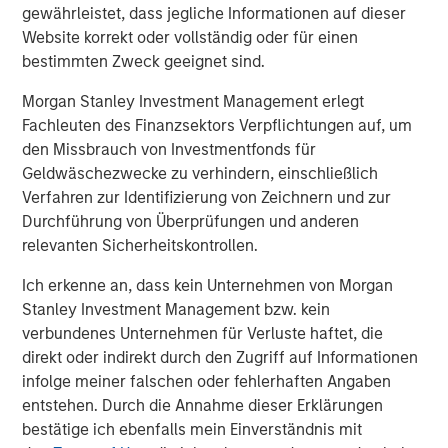
investors in the world for over three decades, MSREI
gewährleistet, dass jegliche Informationen auf dieser
employs a patient, disciplined approach through global
Website korrekt oder vollständig oder für einen
value-add / opportunistic and regional core / core-plus
bestimmten Zweck geeignet sind.
real estate investment strategies. With 17 offices
Morgan Stanley Investment Management erlegt
throughout the U.S., Europe and Asia, regional teams of
Fachleuten des Finanzsektors Verpflichtungen auf, um
dedicated real estate professionals combine a unique
den Missbrauch von Investmentfonds für
global perspective with local presence and significant
Geldwäschezwecke zu verhindern, einschließlich
transaction execution expertise. MSREI currently
Verfahren zur Identifizierung von Zeichnern und zur
manages $53 billion of gross real estate assets
Durchführung von Überprüfungen und anderen
worldwide on behalf of its clients.
relevanten Sicherheitskontrollen.
About Morgan Stanley Investment Management
Ich erkenne an, dass kein Unternehmen von Morgan
Morgan Stanley Investment Management, together with
Stanley Investment Management bzw. kein
its investment advisory affiliates, has more than 1,400
verbundenes Unternehmen für Verluste haftet, die
investment professionals around the world and $1.8
direkt oder indirekt durch den Zugriff auf Informationen
trillion in assets under management or supervision as of
infolge meiner falschen oder fehlerhaften Angaben
September 30, 2024. Morgan Stanley Investment
entstehen. Durch die Annahme dieser Erklärungen
Management strives to provide strong long-term
bestätige ich ebenfalls mein Einverständnis mit