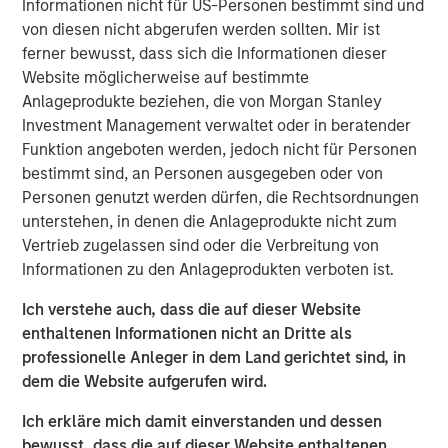
Informationen nicht für US-Personen bestimmt sind und
portfolio of senior housing communities, which has
von diesen nicht abgerufen werden sollten. Mir ist
demonstrated strong historical performance. As people
ferner bewusst, dass sich die Informationen dieser
age, their real estate needs evolve and as the first Baby
Website möglicherweise auf bestimmte
Boomers are turning 80 this year, demand for senior
Anlageprodukte beziehen, die von Morgan Stanley
housing is rising rapidly. We expect this sector to grow
Investment Management verwaltet oder in beratender
nearly 5% annually over the next five years as this
Funktion angeboten werden, jedoch nicht für Personen
population cohort expands.”
bestimmt sind, an Personen ausgegeben oder von
Personen genutzt werden dürfen, die Rechtsordnungen
“MorningStar is proud to begin our new partnership with
unterstehen, in denen die Anlageprodukte nicht zum
Morgan Stanley Real Estate Investing, marked by their
Vertrieb zugelassen sind oder die Verbreitung von
acquisition of three stand-out Colorado assets—an
Informationen zu den Anlageprodukten verboten ist.
exciting start to a strong future together,” said Jamie
Ranzan, President and CIO for MorningStar.
Ich verstehe auch, dass die auf dieser Website
enthaltenen Informationen nicht an Dritte als
Funds managed by MSREI have been actively investing in
professionelle Anleger in dem Land gerichtet sind, in
senior housing since 2022 and today have an ownership
dem die Website aufgerufen wird.
interest in approximately 30 senior living communities
across the United States with nearly 3,000 independent
Ich erkläre mich damit einverstanden und dessen
living, assisted living and memory care units.
bewusst, dass die auf dieser Website enthaltenen