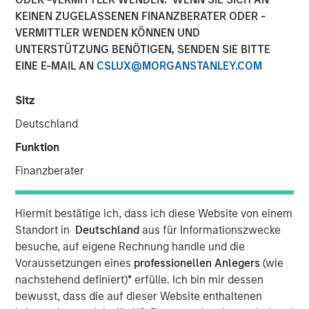
KEINEN ZUGELASSENEN FINANZBERATER ODER -
VERMITTLER WENDEN KÖNNEN UND
UNTERSTÜTZUNG BENÖTIGEN, SENDEN SIE BITTE
EINE E-MAIL AN
CSLUX@MORGANSTANLEY.COM
NEW YORK — December 4, 2025
Morgan Stanley Investment Management and
Sitz
MorningStar Senior Living (MorningStar) announced
Deutschland
today that investment funds managed by Morgan Stanley
Real Estate Investing (MSREI) have acquired a
Funktion
MorningStar senior housing portfolio from Kayne
Finanzberater
Anderson Real Estate for $305 million. The portfolio is
comprised of 463 units across three communities near
Denver. MorningStar, a leading senior housing operator
Hiermit bestätige ich, dass ich diese Website von einem
based in Denver, will continue to operate the
Standort in
Deutschland
aus für Informationszwecke
communities.
besuche, auf eigene Rechnung handle und die
Voraussetzungen eines
professionellen Anlegers
(wie
Commenting on the acquisition, Will Milam, Head of U.S.
nachstehend definiert)
*
erfülle. Ich bin mir dessen
Investments at Morgan Stanley Real Estate Investing,
bewusst, dass die auf dieser Website enthaltenen
said: “We are pleased to acquire this high-quality