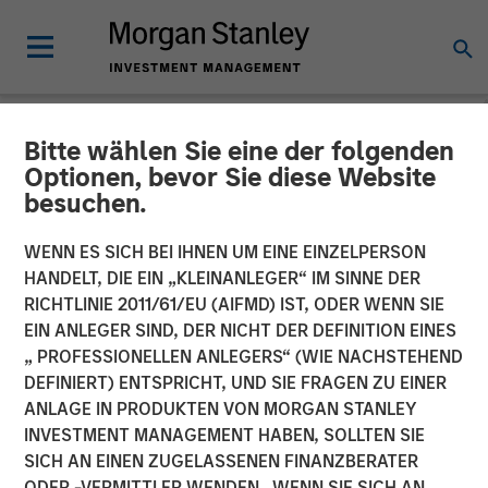
Bitte wählen Sie eine der folgenden
NEWSROOM
Optionen, bevor Sie diese Website
besuchen.
Morgan Stanley Real Estate
Investing Acquires
WENN ES SICH BEI IHNEN UM EINE EINZELPERSON
HANDELT, DIE EIN „KLEINANLEGER“ IM SINNE DER
MorningStar Denver Senior
RICHTLINIE 2011/61/EU (AIFMD) IST, ODER WENN SIE
EIN ANLEGER SIND, DER NICHT DER DEFINITION EINES
Living Portfolio for $305
„ PROFESSIONELLEN ANLEGERS“ (WIE NACHSTEHEND
Million
DEFINIERT) ENTSPRICHT, UND SIE FRAGEN ZU EINER
ANLAGE IN PRODUKTEN VON MORGAN STANLEY
INVESTMENT MANAGEMENT HABEN, SOLLTEN SIE
04 DEZEMBER 2025
SICH AN EINEN ZUGELASSENEN FINANZBERATER
ODER -VERMITTLER WENDEN. WENN SIE SICH AN