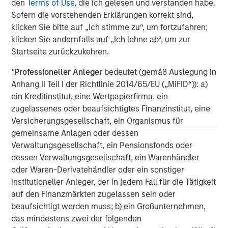
investment performance, outstanding service, and a
den
Terms of Use
, die ich gelesen und verstanden habe.
comprehensive suite of investment management
Sofern die vorstehenden Erklärungen korrekt sind,
solutions to a diverse client base, which includes
klicken Sie bitte auf „Ich stimme zu“, um fortzufahren;
governments, institutions, corporations and individuals
klicken Sie andernfalls auf „Ich lehne ab“, um zur
worldwide. For further information about Morgan Stanley
Startseite zurückzukehren.
Investment Management, please visit
*
Professioneller Anleger
bedeutet (gemäß Auslegung in
www.morganstanley.com/im
Anhang II Teil I der Richtlinie 2014/65/EU („MiFID“)): a)
About Morgan Stanley
ein Kreditinstitut, eine Wertpapierfirma, ein
zugelassenes oder beaufsichtigtes Finanzinstitut, eine
Morgan Stanley (NYSE: MS) is a leading global financial
Versicherungsgesellschaft, ein Organismus für
services firm providing a wide range of investment
gemeinsame Anlagen oder dessen
banking, securities, wealth management and investment
Verwaltungsgesellschaft, ein Pensionsfonds oder
management services. With offices in 42 countries, the
dessen Verwaltungsgesellschaft, ein Warenhändler
Firm’s employees serve clients worldwide including
oder Waren-Derivatehändler oder ein sonstiger
corporations, governments, institutions and individuals.
institutioneller Anleger, der in jedem Fall für die Tätigkeit
For further information about Morgan Stanley, please visit
auf den Finanzmärkten zugelassen sein oder
www.morganstanley.com
.
beaufsichtigt werden muss; b) ein Großunternehmen,
das mindestens zwei der folgenden
Morgan Stanley Real Estate Investing