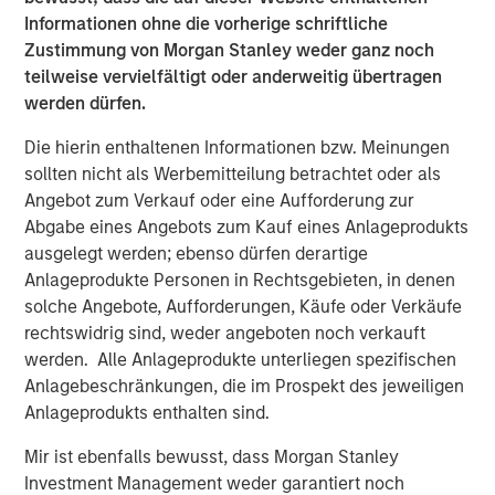
Informationen ohne die vorherige schriftliche
About MorningStar Senior Living
Zustimmung von Morgan Stanley weder ganz noch
An integrated developer, owner and operator of premier
teilweise vervielfältigt oder anderweitig übertragen
retirement communities, MorningStar’s portfolio
werden dürfen.
encompasses 40 properties under operation or
Die hierin enthaltenen Informationen bzw. Meinungen
development representing 5,000+ units under
sollten nicht als Werbemitteilung betrachtet oder als
management or in development in 11 states in the
Angebot zum Verkauf oder eine Aufforderung zur
Midwest and Western United States. In our home state of
Abgabe eines Angebots zum Kauf eines Anlageprodukts
Colorado we have 14 communities, employing over 1300
ausgelegt werden; ebenso dürfen derartige
people. Offering independent living, assisted living and
Anlageprodukte Personen in Rechtsgebieten, in denen
memory care, MorningStar is privileged to elevate life for
solche Angebote, Aufforderungen, Käufe oder Verkäufe
those who taught the rest of us how to live. For more, visit
rechtswidrig sind, weder angeboten noch verkauft
morningstarseniorliving.com
werden. Alle Anlageprodukte unterliegen spezifischen
About Morgan Stanley Real Estate Investing
Anlagebeschränkungen, die im Prospekt des jeweiligen
Anlageprodukts enthalten sind.
Morgan Stanley Real Estate Investing (MSREI) is the global
private real estate investment management business of
Mir ist ebenfalls bewusst, dass Morgan Stanley
Morgan Stanley. One of the most active property
Investment Management weder garantiert noch