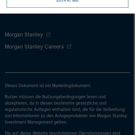
Morgan Stanley
Morgan Stanley Careers
Dieses Dokument ist ein Marketingdokument.
Nutzer müssen die Nutzungsbedingungen lesen und
akzeptieren, da in diesen bestimmte gesetzliche und
regulatorische Auflagen enthalten sind, die für die Verbreitung
von Informationen zu den Anlageprodukten von Morgan Stanley
Investment Management gelten.
Die auf dieser Website beschriebenen Dienstleistungen sind