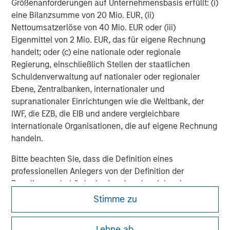
Größenanforderungen auf Unternehmensbasis erfüllt: (i)
eine Bilanzsumme von 20 Mio. EUR, (ii)
Morgan Stanley Real Estate Investing (MSREI) manages
Nettoumsatzerlöse von 40 Mio. EUR oder (iii)
global value-add / opportunistic and regional core / core-
Eigenmittel von 2 Mio. EUR, das für eigene Rechnung
plus real estate investment strategies. The team's
handelt; oder (c) eine nationale oder regionale
experience encompasses a broad array of asset classes,
Regierung, einschließlich Stellen der staatlichen
geographic regions and investment themes across all
Schuldenverwaltung auf nationaler oder regionaler
phases of the real estate cycle.
Ebene, Zentralbanken, internationaler und
supranationaler Einrichtungen wie die Weltbank, der
IWF, die EZB, die EIB und andere vergleichbare
internationale Organisationen, die auf eigene Rechnung
handeln.
Bitte beachten Sie, dass die Definition eines
professionellen Anlegers von der Definition der
Regulierungsbehörde des Landes abweichen kann, von
dem aus auf die Website zugegriffen wird.
Stimme zu
Lehne ab