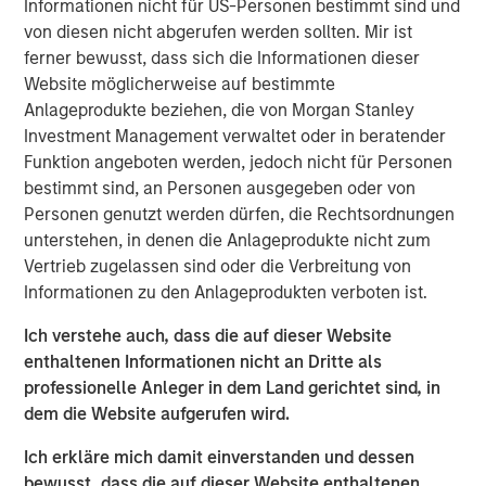
Informationen nicht für US-Personen bestimmt sind und
on developing and constructing contracted power assets
von diesen nicht abgerufen werden sollten. Mir ist
that help address the structural supply-demand
ferner bewusst, dass sich die Informationen dieser
imbalance in North American electricity markets.
Website möglicherweise auf bestimmte
Greenlight is expected to provide long-term, reliable
Anlageprodukte beziehen, die von Morgan Stanley
power to support growing electricity demand driven by
Investment Management verwaltet oder in beratender
artificial intelligence and data center growth.
Funktion angeboten werden, jedoch nicht für Personen
bestimmt sind, an Personen ausgegeben oder von
Once completed, Greenlight is expected to supply power
Personen genutzt werden dürfen, die Rechtsordnungen
under a long-term agreement to a major data center
unterstehen, in denen die Anlageprodukte nicht zum
development customer constructing a co-located data
Vertrieb zugelassen sind oder die Verbreitung von
center campus. The project is expected to utilize high-
Informationen zu den Anlageprodukten verboten ist.
efficiency combined-cycle gas turbine technology and is
expected to begin supplying power in the second half of
Ich verstehe auch, dass die auf dieser Website
2030.
enthaltenen Informationen nicht an Dritte als
professionelle Anleger in dem Land gerichtet sind, in
Pembina will serve as construction and operations
dem die Website aufgerufen wird.
manager for the project, bringing local operating
expertise and experience delivering large-scale
Ich erkläre mich damit einverstanden und dessen
infrastructure projects. Kineticor, the developer behind
bewusst, dass die auf dieser Website enthaltenen