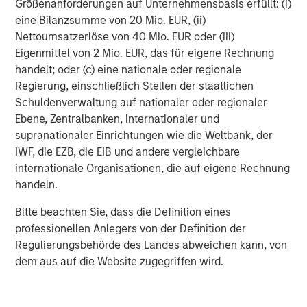
Größenanforderungen auf Unternehmensbasis erfüllt: (i)
located in OECD countries. The team seeks to create
eine Bilanzsumme von 20 Mio. EUR, (ii)
value through active asset management and operational
Nettoumsatzerlöse von 40 Mio. EUR oder (iii)
improvements.
Eigenmittel von 2 Mio. EUR, das für eigene Rechnung
handelt; oder (c) eine nationale oder regionale
Regierung, einschließlich Stellen der staatlichen
Schuldenverwaltung auf nationaler oder regionaler
MSIM Spokesperson
Ebene, Zentralbanken, internationaler und
supranationaler Einrichtungen wie die Weltbank, der
IWF, die EZB, die EIB und andere vergleichbare
internationale Organisationen, die auf eigene Rechnung
handeln.
Chris Ortega
Managing Director
Bitte beachten Sie, dass die Definition eines
professionellen Anlegers von der Definition der
Regulierungsbehörde des Landes abweichen kann, von
dem aus auf die Website zugegriffen wird.