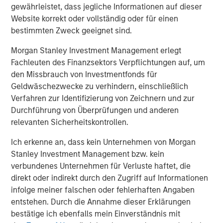
gewährleistet, dass jegliche Informationen auf dieser
since inception. Founded in 2006, MSIP has invested in a
Website korrekt oder vollständig oder für einen
diverse portfolio across transportation, digital, energy
bestimmten Zweck geeignet sind.
transition, and water & waste. MSIP targets assets that
provide essential public goods and services with the
Morgan Stanley Investment Management erlegt
potential for value creation through active ownership. For
Fachleuten des Finanzsektors Verpflichtungen auf, um
further information about Morgan Stanley Infrastructure
den Missbrauch von Investmentfonds für
Partners, please visit
Morgan Stanley Infrastructure
Geldwäschezwecke zu verhindern, einschließlich
Partners
.
Verfahren zur Identifizierung von Zeichnern und zur
Durchführung von Überprüfungen und anderen
About Morgan Stanley Investment Management
relevanten Sicherheitskontrollen.
Morgan Stanley Investment Management, together with
Ich erkenne an, dass kein Unternehmen von Morgan
its investment advisory affiliates, has more than 1,300
Stanley Investment Management bzw. kein
investment professionals around the world and $1.9
verbundenes Unternehmen für Verluste haftet, die
trillion in assets under management or supervision as of
direkt oder indirekt durch den Zugriff auf Informationen
March 31, 2026. Morgan Stanley Investment Management
infolge meiner falschen oder fehlerhaften Angaben
strives to provide outstanding long-term investment
entstehen. Durch die Annahme dieser Erklärungen
performance, service, and a comprehensive suite of
bestätige ich ebenfalls mein Einverständnis mit
investment management solutions to a diverse client