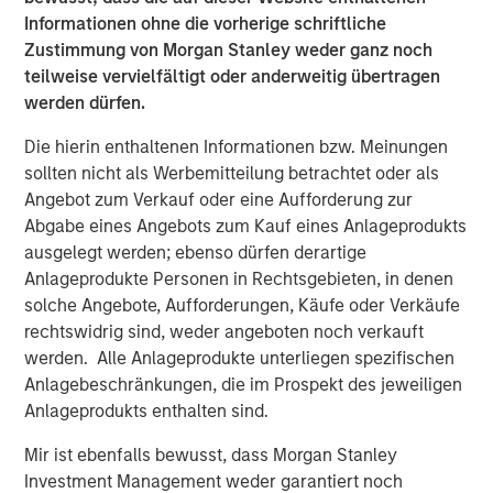
Greenlight, will continue to provide construction support.
Informationen ohne die vorherige schriftliche
Zustimmung von Morgan Stanley weder ganz noch
“Greenlight is a compelling opportunity that aligns closely
teilweise vervielfältigt oder anderweitig übertragen
with MSIP’s strategy – investing in critical infrastructure
werden dürfen.
assets with long-term offtake alongside strategic
partners,” said Chris Ortega, Head of Americas for MSIP.
Die hierin enthaltenen Informationen bzw. Meinungen
“We are proud to partner with Pembina and Kineticor to
sollten nicht als Werbemitteilung betrachtet oder als
begin construction on this landmark project and look
Angebot zum Verkauf oder eine Aufforderung zur
forward to supporting Alberta’s emergence as a
Abgabe eines Angebots zum Kauf eines Anlageprodukts
significant data center hub.”
ausgelegt werden; ebenso dürfen derartige
Anlageprodukte Personen in Rechtsgebieten, in denen
Santander acted as exclusive M&A and Financing advisor
solche Angebote, Aufforderungen, Käufe oder Verkäufe
to MSIP on the transaction. Kirkland & Ellis and Bennett
rechtswidrig sind, weder angeboten noch verkauft
Jones acted as legal counsel to MSIP.
werden. Alle Anlageprodukte unterliegen spezifischen
About Morgan Stanley Infrastructure Partners
Anlagebeschränkungen, die im Prospekt des jeweiligen
Anlageprodukts enthalten sind.
Morgan Stanley Infrastructure Partners (MSIP) is a
Mir ist ebenfalls bewusst, dass Morgan Stanley
leading global private infrastructure investment platform
Investment Management weder garantiert noch
with approximately $17 billion in capital commitments