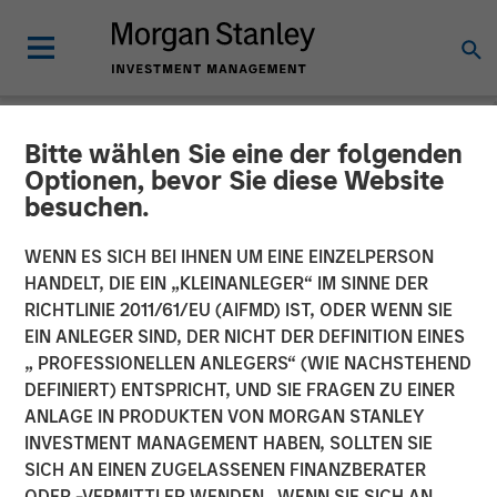
Bitte wählen Sie eine der folgenden
NEWSROOM
Optionen, bevor Sie diese Website
besuchen.
Morgan Stanley
Infrastructure Partners
WENN ES SICH BEI IHNEN UM EINE EINZELPERSON
HANDELT, DIE EIN „KLEINANLEGER“ IM SINNE DER
Announces Investment in
RICHTLINIE 2011/61/EU (AIFMD) IST, ODER WENN SIE
EIN ANLEGER SIND, DER NICHT DER DEFINITION EINES
Greenlight Electricity
„ PROFESSIONELLEN ANLEGERS“ (WIE NACHSTEHEND
Centre
DEFINIERT) ENTSPRICHT, UND SIE FRAGEN ZU EINER
ANLAGE IN PRODUKTEN VON MORGAN STANLEY
INVESTMENT MANAGEMENT HABEN, SOLLTEN SIE
06 JULI 2026
SICH AN EINEN ZUGELASSENEN FINANZBERATER
ODER -VERMITTLER WENDEN. WENN SIE SICH AN