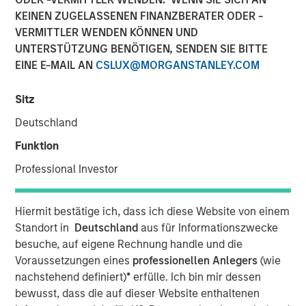
KEINEN ZUGELASSENEN FINANZBERATER ODER -
VERMITTLER WENDEN KÖNNEN UND
UNTERSTÜTZUNG BENÖTIGEN, SENDEN SIE BITTE
EINE E-MAIL AN
CSLUX@MORGANSTANLEY.COM
NEW YORK – July 6, 2026
Morgan Stanley Investment Management (MSIM), through
Sitz
investment funds managed by Morgan Stanley
Deutschland
Infrastructure Partners (MSIP), its private infrastructure
investment platform, today announced an investment in
Funktion
Greenlight Electricity Centre, a 932-megawatt gas-fired
Professional Investor
combined cycle power generation project in Sturgeon
County, Alberta. MSIP is investing alongside large-cap
company, Pembina Pipeline Corporation (Pembina), and
Hiermit bestätige ich, dass ich diese Website von einem
Kineticor Asset Management (Kineticor) to support the
Standort in
Deutschland
aus für Informationszwecke
construction of the project. MSIP and Pembina will each
besuche, auf eigene Rechnung handle und die
hold a 47.5% ownership interest in Greenlight, with
Voraussetzungen eines
professionellen Anlegers
(wie
Kineticor holding the remaining 5%.
nachstehend definiert)
*
erfülle. Ich bin mir dessen
bewusst, dass die auf dieser Website enthaltenen
The investment reflects MSIP’s continued thematic focus