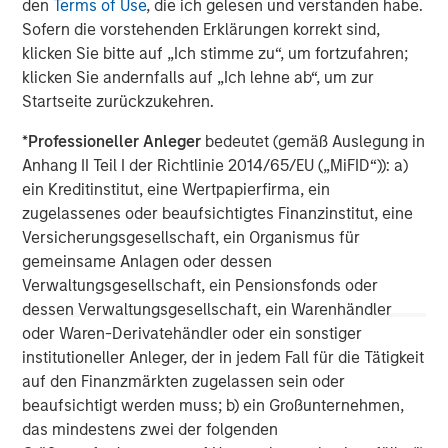
den
Terms of Use
, die ich gelesen und verstanden habe.
base, which includes governments, institutions,
Sofern die vorstehenden Erklärungen korrekt sind,
corporations and individuals worldwide. For further
klicken Sie bitte auf „Ich stimme zu“, um fortzufahren;
information about Morgan Stanley Investment
klicken Sie andernfalls auf „Ich lehne ab“, um zur
Management, please visit
www.morganstanley.com/im
.
Startseite zurückzukehren.
About Morgan Stanley
*
Professioneller Anleger
bedeutet (gemäß Auslegung in
Morgan Stanley (NYSE: MS) is a leading global financial
Anhang II Teil I der Richtlinie 2014/65/EU („MiFID“)): a)
services firm providing a wide range of investment
ein Kreditinstitut, eine Wertpapierfirma, ein
banking, securities, wealth management and investment
zugelassenes oder beaufsichtigtes Finanzinstitut, eine
management services. With offices in 42 countries, the
Versicherungsgesellschaft, ein Organismus für
Firm’s employees serve clients worldwide including
gemeinsame Anlagen oder dessen
corporations, governments, institutions and individuals.
Verwaltungsgesellschaft, ein Pensionsfonds oder
For further information about Morgan Stanley, please visit
dessen Verwaltungsgesellschaft, ein Warenhändler
www.morganstanley.com
.
oder Waren-Derivatehändler oder ein sonstiger
institutioneller Anleger, der in jedem Fall für die Tätigkeit
Morgan Stanley Infrastructure Partners
auf den Finanzmärkten zugelassen sein oder
beaufsichtigt werden muss; b) ein Großunternehmen,
Morgan Stanley Infrastructure Partners invests in a
das mindestens zwei der folgenden
diverse range of infrastructure assets predominantly