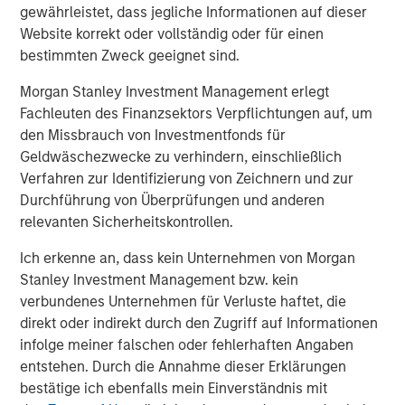
Morgan Stanley Tactical Value Investing, a team within
gewährleistet, dass jegliche Informationen auf dieser
Morgan Stanley Investment Management, is focused on
Website korrekt oder vollständig oder für einen
providing nimble, opportunistic capital with the flexibility
bestimmten Zweck geeignet sind.
to invest across asset classes, sectors and geographies
Morgan Stanley Investment Management erlegt
in changing market environments.
Fachleuten des Finanzsektors Verpflichtungen auf, um
About Morgan Stanley Investment Management
den Missbrauch von Investmentfonds für
Geldwäschezwecke zu verhindern, einschließlich
Morgan Stanley Investment Management, together with
Verfahren zur Identifizierung von Zeichnern und zur
its investment advisory affiliates, has more than 658
Durchführung von Überprüfungen und anderen
investment professionals around the world and $471
relevanten Sicherheitskontrollen.
billion in assets under management or supervision as of
September 30, 2018. Morgan Stanley Investment
Ich erkenne an, dass kein Unternehmen von Morgan
Management strives to provide outstanding long-term
Stanley Investment Management bzw. kein
investment performance, service and a comprehensive
verbundenes Unternehmen für Verluste haftet, die
suite of investment management solutions to a diverse
direkt oder indirekt durch den Zugriff auf Informationen
client base, which includes governments, institutions,
infolge meiner falschen oder fehlerhaften Angaben
corporations and individuals worldwide. For further
entstehen. Durch die Annahme dieser Erklärungen
information about Morgan Stanley Investment
bestätige ich ebenfalls mein Einverständnis mit
Management, please visit
www.morganstanley.com/im
.