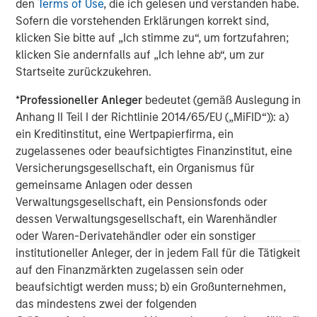
den
Terms of Use
, die ich gelesen und verstanden habe.
Sofern die vorstehenden Erklärungen korrekt sind,
About Morgan Stanley
klicken Sie bitte auf „Ich stimme zu“, um fortzufahren;
klicken Sie andernfalls auf „Ich lehne ab“, um zur
Morgan Stanley (NYSE: MS) is a leading global financial
Startseite zurückzukehren.
services firm providing investment banking, securities,
wealth management and investment management
*
Professioneller Anleger
bedeutet (gemäß Auslegung in
services. With offices in more than 41 countries, the
Anhang II Teil I der Richtlinie 2014/65/EU („MiFID“)): a)
Firm's employees serve clients worldwide including
ein Kreditinstitut, eine Wertpapierfirma, ein
corporations, governments, institutions and individuals.
zugelassenes oder beaufsichtigtes Finanzinstitut, eine
For more information about Morgan Stanley, please
Versicherungsgesellschaft, ein Organismus für
visit
www.morganstanley.com
.
gemeinsame Anlagen oder dessen
Verwaltungsgesellschaft, ein Pensionsfonds oder
Morgan Stanley Tactical Value
dessen Verwaltungsgesellschaft, ein Warenhändler
oder Waren-Derivatehändler oder ein sonstiger
Morgan Stanley Tactical Value is an investment platform
institutioneller Anleger, der in jedem Fall für die Tätigkeit
targeting private, long-term and likely illiquid investments.
auf den Finanzmärkten zugelassen sein oder
beaufsichtigt werden muss; b) ein Großunternehmen,
das mindestens zwei der folgenden