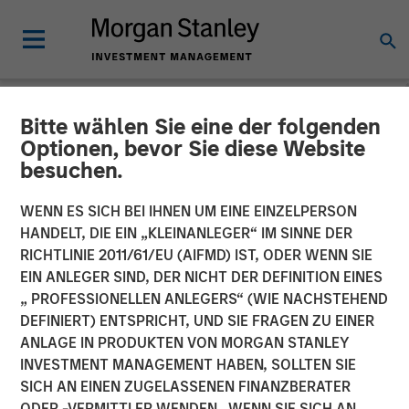
Bitte wählen Sie eine der folgenden
NEWSROOM
Optionen, bevor Sie diese Website
besuchen.
Morgan Stanley Investment
Management Raises Over
WENN ES SICH BEI IHNEN UM EINE EINZELPERSON
HANDELT, DIE EIN „KLEINANLEGER“ IM SINNE DER
$1.4 Billion for North Haven
RICHTLINIE 2011/61/EU (AIFMD) IST, ODER WENN SIE
EIN ANLEGER SIND, DER NICHT DER DEFINITION EINES
Tactical Value Fund
„ PROFESSIONELLEN ANLEGERS“ (WIE NACHSTEHEND
DEFINIERT) ENTSPRICHT, UND SIE FRAGEN ZU EINER
ANLAGE IN PRODUKTEN VON MORGAN STANLEY
12 DEZEMBER 2018
INVESTMENT MANAGEMENT HABEN, SOLLTEN SIE
SICH AN EINEN ZUGELASSENEN FINANZBERATER
ODER -VERMITTLER WENDEN. WENN SIE SICH AN