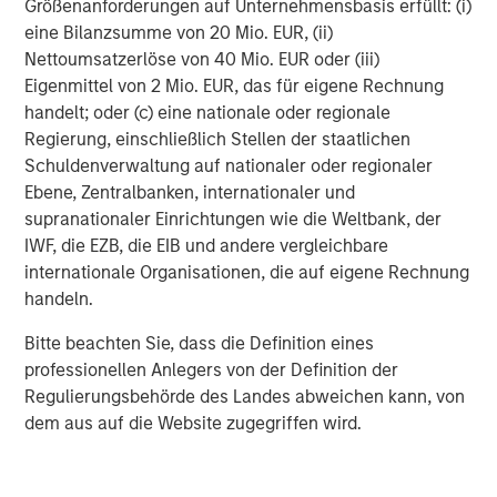
MSIM Spokesperson
Größenanforderungen auf Unternehmensbasis erfüllt: (i)
eine Bilanzsumme von 20 Mio. EUR, (ii)
Nettoumsatzerlöse von 40 Mio. EUR oder (iii)
Eigenmittel von 2 Mio. EUR, das für eigene Rechnung
handelt; oder (c) eine nationale oder regionale
David N. Miller
Regierung, einschließlich Stellen der staatlichen
Managing Director
Schuldenverwaltung auf nationaler oder regionaler
Ebene, Zentralbanken, internationaler und
supranationaler Einrichtungen wie die Weltbank, der
Tom Cahill
IWF, die EZB, die EIB und andere vergleichbare
internationale Organisationen, die auf eigene Rechnung
Managing Director
handeln.
Bitte beachten Sie, dass die Definition eines
Pedro Teixeira
professionellen Anlegers von der Definition der
Managing Director
Regulierungsbehörde des Landes abweichen kann, von
dem aus auf die Website zugegriffen wird.