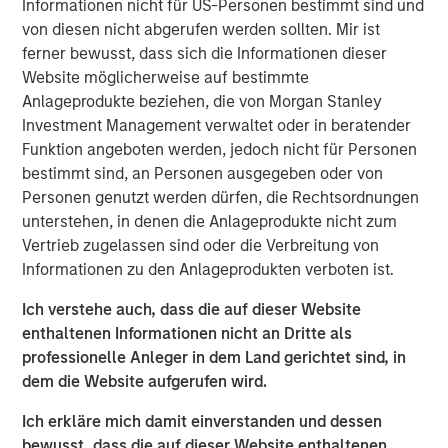
Informationen nicht für US-Personen bestimmt sind und
potential of this innovative product,” said David N. Miller,
von diesen nicht abgerufen werden sollten. Mir ist
Head of Private Credit and Equity for Morgan Stanley
ferner bewusst, dass sich die Informationen dieser
Investment Management. “The Fund has a truly
Website möglicherweise auf bestimmte
differentiated strategy that identifies investments not
Anlageprodukte beziehen, die von Morgan Stanley
constrained by traditional asset class definitions.This
Investment Management verwaltet oder in beratender
flexible approach coupled with access to proprietary
Funktion angeboten werden, jedoch nicht für Personen
opportunities sourced through Morgan Stanley’s global
bestimmt sind, an Personen ausgegeben oder von
network has enabled us to create what we believe is a
Personen genutzt werden dürfen, die Rechtsordnungen
unique offering with a strong value proposition.”
unterstehen, in denen die Anlageprodukte nicht zum
The Morgan Stanley Tactical Value Investing team will
Vertrieb zugelassen sind oder die Verbreitung von
directly interface with the global Morgan Stanley platform
Informationen zu den Anlageprodukten verboten ist.
to source proprietary transactions across Global Capital
Ich verstehe auch, dass die auf dieser Website
Markets, Investment Banking, Sales & Trading, Wealth
enthaltenen Informationen nicht an Dritte als
Management and Investment Management in addition to
professionelle Anleger in dem Land gerichtet sind, in
the Team’s proprietary network. The team focuses on
dem die Website aufgerufen wird.
providing nimble, opportunistic capital and has the ability
to tailor bespoke solutions for each investment.
Ich erkläre mich damit einverstanden und dessen
bewusst, dass die auf dieser Website enthaltenen
“Given the scarcity of opportunistic capital, we see a