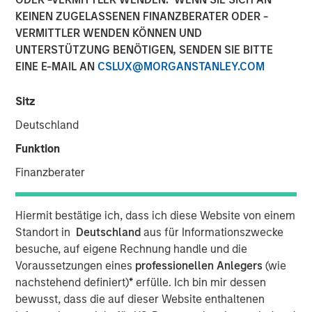
KEINEN ZUGELASSENEN FINANZBERATER ODER -
VERMITTLER WENDEN KÖNNEN UND
NEW YORK — December 12, 2018, 9:05 AM EST
UNTERSTÜTZUNG BENÖTIGEN, SENDEN SIE BITTE
EINE E-MAIL AN
CSLUX@MORGANSTANLEY.COM
Morgan Stanley Investment Management today
announced it has raised over $1.4 billion for North Haven
Sitz
Tactical Value Fund LP and its related funds (collectively
“NHTV” or the “Fund”), significantly exceeding its original
Deutschland
fundraising target. The Fund seeks to invest in private,
Funktion
long-term and often illiquid opportunities that are
identified primarily by leveraging the global Morgan
Finanzberater
Stanley network and come from a wide range of asset
classes, sectors and geographies. Investors in the Fund,
Hiermit bestätige ich, dass ich diese Website von einem
the first offering from the team, include some of the
Standort in
Deutschland
aus für Informationszwecke
world’s largest and most sophisticated institutional
besuche, auf eigene Rechnung handle und die
investors as well as qualified individual investors.
Voraussetzungen eines
professionellen Anlegers
(wie
nachstehend definiert)
*
erfülle. Ich bin mir dessen
“We are extremely pleased that investors have
bewusst, dass die auf dieser Website enthaltenen
recognized the strength of our investment team and the