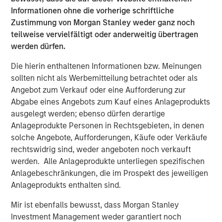
Informationen ohne die vorherige schriftliche
clear opening in the market for a fund to fill the
Zustimmung von Morgan Stanley weder ganz noch
supply/demand gap,” said Thomas Cahill, Co-Head of
teilweise vervielfältigt oder anderweitig übertragen
Morgan Stanley Tactical Value Investing. “Our team's
werden dürfen.
structuring expertise, complemented by Morgan Stanley's
broad capabilities and transaction knowledge, enable us
Die hierin enthaltenen Informationen bzw. Meinungen
to address a company’s unique capital needs or
sollten nicht als Werbemitteilung betrachtet oder als
idiosyncratic risks.”
Angebot zum Verkauf oder eine Aufforderung zur
Abgabe eines Angebots zum Kauf eines Anlageprodukts
Pedro Teixeira, Co-Head of Morgan Stanley Tactical Value
ausgelegt werden; ebenso dürfen derartige
Investing, added: “We believe the Fund has distinct and
Anlageprodukte Personen in Rechtsgebieten, in denen
tangible advantages throughout the investment lifecycle
solche Angebote, Aufforderungen, Käufe oder Verkäufe
by having access to the best in class resources of the
rechtswidrig sind, weder angeboten noch verkauft
Morgan Stanley platform. With a broad investment
werden. Alle Anlageprodukte unterliegen spezifischen
mandate, we are able to pursue complex, unique
Anlagebeschränkungen, die im Prospekt des jeweiligen
opportunities and seek to build an uncorrelated portfolio
Anlageprodukts enthalten sind.
of attractive investments.”
Mir ist ebenfalls bewusst, dass Morgan Stanley
About Morgan Stanley Tactical Value Investing
Investment Management weder garantiert noch