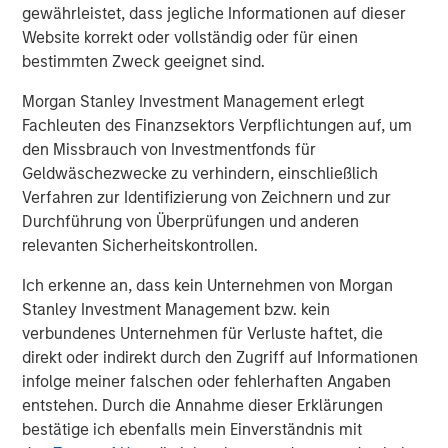
gewährleistet, dass jegliche Informationen auf dieser
Investment Management. Morgan Stanley Expansion
Website korrekt oder vollständig oder für einen
Capital targets growth equity and credit investments
bestimmten Zweck geeignet sind.
within technology, healthcare, consumer, digital media
and other high growth sectors. For over three decades,
Morgan Stanley Investment Management erlegt
Morgan Stanley Expansion Capital has successfully
Fachleuten des Finanzsektors Verpflichtungen auf, um
pursued growth investment opportunities and has
den Missbrauch von Investmentfonds für
completed investments in over 190 companies
Geldwäschezwecke zu verhindern, einschließlich
leveraging the global brand and network of Morgan
Verfahren zur Identifizierung von Zeichnern und zur
Stanley. For further information about Morgan Stanley
Durchführung von Überprüfungen und anderen
Expansion Capital, please
relevanten Sicherheitskontrollen.
visit
www.morganstanley.com/im/expansioncapital
.
Ich erkenne an, dass kein Unternehmen von Morgan
Stanley Investment Management bzw. kein
verbundenes Unternehmen für Verluste haftet, die
About Morgan Stanley Investment Management
direkt oder indirekt durch den Zugriff auf Informationen
infolge meiner falschen oder fehlerhaften Angaben
Morgan Stanley Investment Management, together with
entstehen. Durch die Annahme dieser Erklärungen
its investment advisory affiliates, has more than 581
bestätige ich ebenfalls mein Einverständnis mit
investment professionals around the world and $435