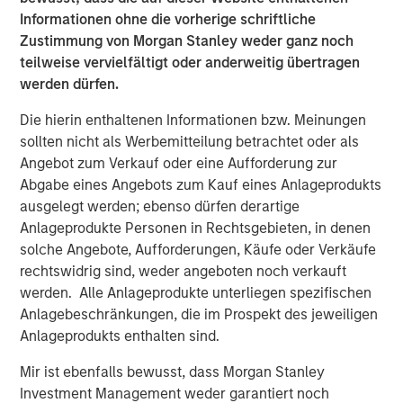
Informationen ohne die vorherige schriftliche
Capital Platform. “The Fund intends to extend Expansion
Zustimmung von Morgan Stanley weder ganz noch
Capital’s legacy of investment success and will seek to
teilweise vervielfältigt oder anderweitig übertragen
generate attractive risk-adjusted returns for its investors
werden dürfen.
through a combination of current income and long-term
capital appreciation.”
Die hierin enthaltenen Informationen bzw. Meinungen
sollten nicht als Werbemitteilung betrachtet oder als
Bill Reiland, Chief Investment Officer of Expansion Credit,
Angebot zum Verkauf oder eine Aufforderung zur
said, “We believe that our investment team brings a
Abgabe eines Angebots zum Kauf eines Anlageprodukts
unique blend of growth debt investing, growth equity
ausgelegt werden; ebenso dürfen derartige
investing and Morgan Stanley experience to the Fund’s
Anlageprodukte Personen in Rechtsgebieten, in denen
strategy, allowing the Fund to properly value growth
solche Angebote, Aufforderungen, Käufe oder Verkäufe
businesses and appropriately structure investments to
rechtswidrig sind, weder angeboten noch verkauft
maximize returns while limiting downside risk.”
werden. Alle Anlageprodukte unterliegen spezifischen
Anlagebeschränkungen, die im Prospekt des jeweiligen
Anlageprodukts enthalten sind.
About Morgan Stanley Expansion Capital
Mir ist ebenfalls bewusst, dass Morgan Stanley
Morgan Stanley Expansion Capital is the growth-focused
Investment Management weder garantiert noch
private investment platform within Morgan Stanley