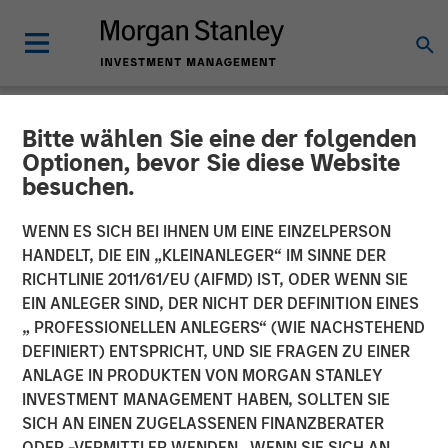
Bitte wählen Sie eine der folgenden
NEWSROOM
Optionen, bevor Sie diese Website
besuchen.
Morgan Stanley Investment
Management Raises over
WENN ES SICH BEI IHNEN UM EINE EINZELPERSON
HANDELT, DIE EIN „KLEINANLEGER“ IM SINNE DER
$275 Million for North
RICHTLINIE 2011/61/EU (AIFMD) IST, ODER WENN SIE
EIN ANLEGER SIND, DER NICHT DER DEFINITION EINES
Haven Expansion Credit
„ PROFESSIONELLEN ANLEGERS“ (WIE NACHSTEHEND
DEFINIERT) ENTSPRICHT, UND SIE FRAGEN ZU EINER
ANLAGE IN PRODUKTEN VON MORGAN STANLEY
11 OKTOBER 2017
INVESTMENT MANAGEMENT HABEN, SOLLTEN SIE
SICH AN EINEN ZUGELASSENEN FINANZBERATER
ODER -VERMITTLER WENDEN. WENN SIE SICH AN