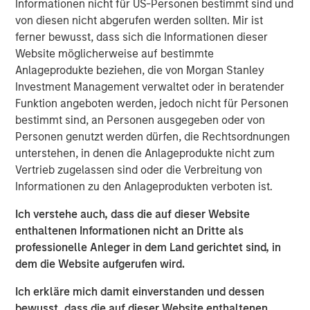
Informationen nicht für US-Personen bestimmt sind und
us and recognize the potential of our Expansion Credit
von diesen nicht abgerufen werden sollten. Mir ist
offering, given our strong sourcing advantage and focus
ferner bewusst, dass sich die Informationen dieser
on companies with meaningful enterprise value,” said
Website möglicherweise auf bestimmte
David N. Miller, Head of Private Credit and Equity for
Anlageprodukte beziehen, die von Morgan Stanley
Morgan Stanley Investment Management. “The team
Investment Management verwaltet oder in beratender
brings outsized resources to the growth credit market by
Funktion angeboten werden, jedoch nicht für Personen
combining Expansion Capital’s expertise and network
bestimmt sind, an Personen ausgegeben oder von
with Morgan Stanley’s global franchise.”
Personen genutzt werden dürfen, die Rechtsordnungen
The Fund’s investment strategy focuses on companies
unterstehen, in denen die Anlageprodukte nicht zum
which are late-stage and have proven business models,
Vertrieb zugelassen sind oder die Verbreitung von
momentum and strong management. The Fund leverages
Informationen zu den Anlageprodukten verboten ist.
established channels of deal origination and utilizes
Ich verstehe auch, dass die auf dieser Website
market sector and investment insight from senior
enthaltenen Informationen nicht an Dritte als
investment professionals within the Morgan Stanley
professionelle Anleger in dem Land gerichtet sind, in
Expansion Capital platform.
dem die Website aufgerufen wird.
“We believe that our investment strategy is differentiated
Ich erkläre mich damit einverstanden und dessen
when compared to traditional growth debt providers,” said
bewusst, dass die auf dieser Website enthaltenen
Pete Chung, Head of the Morgan Stanley Expansion