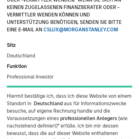
KEINEN ZUGELASSENEN FINANZBERATER ODER -
VERMITTLER WENDEN KÖNNEN UND
NEW YORK — Oct 11, 2017
UNTERSTÜTZUNG BENÖTIGEN, SENDEN SIE BITTE
EINE E-MAIL AN
CSLUX@MORGANSTANLEY.COM
Morgan Stanley Expansion Capital, the growth-focused
private investment platform within Morgan Stanley
Sitz
Investment Management, today announced that it has
closed on over $275 million of capital commitments for
Deutschland
North Haven Expansion Credit LP and its related funds
Funktion
(collectively, “Expansion Credit” or the “Fund”), exceeding
1
its fundraising target.
Expansion Credit intends to
Professional Investor
capitalize on Morgan Stanley Expansion Capital’s
(“Expansion Capital”) long-standing history of private
Hiermit bestätige ich, dass ich diese Website von einem
growth investing in late-stage, private companies across
Standort in
Deutschland
aus für Informationszwecke
a broad range of industries, including technology,
besuche, auf eigene Rechnung handle und die
healthcare, consumer, ecommerce, digital media and
Voraussetzungen eines
professionellen Anlegers
(wie
business services.
nachstehend definiert)
*
erfülle. Ich bin mir dessen
bewusst, dass die auf dieser Website enthaltenen
“We are pleased that investors have placed their trust in