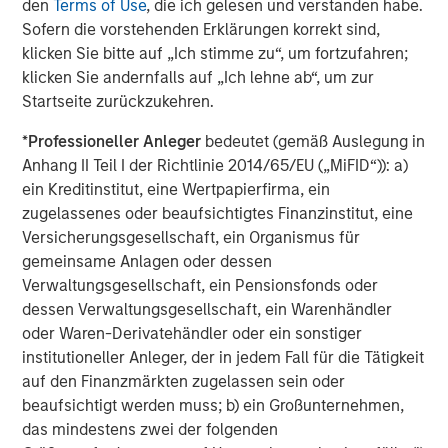
den
Terms of Use
, die ich gelesen und verstanden habe.
billion in assets under management or supervision as of
Sofern die vorstehenden Erklärungen korrekt sind,
June 30, 2017. Morgan Stanley Investment Management
klicken Sie bitte auf „Ich stimme zu“, um fortzufahren;
strives to provide outstanding long-term investment
klicken Sie andernfalls auf „Ich lehne ab“, um zur
performance, service and a comprehensive suite of
Startseite zurückzukehren.
investment management solutions to a diverse client
base, which includes governments, institutions,
*
Professioneller Anleger
bedeutet (gemäß Auslegung in
corporations and individuals worldwide. For further
Anhang II Teil I der Richtlinie 2014/65/EU („MiFID“)): a)
information about Morgan Stanley Investment
ein Kreditinstitut, eine Wertpapierfirma, ein
Management, please visit
www.morganstanley.com/im
.
zugelassenes oder beaufsichtigtes Finanzinstitut, eine
Versicherungsgesellschaft, ein Organismus für
gemeinsame Anlagen oder dessen
About Morgan Stanley
Verwaltungsgesellschaft, ein Pensionsfonds oder
dessen Verwaltungsgesellschaft, ein Warenhändler
Morgan Stanley (NYSE: MS) is a leading global financial
oder Waren-Derivatehändler oder ein sonstiger
services firm providing investment banking, securities,
institutioneller Anleger, der in jedem Fall für die Tätigkeit
wealth management and investment management
auf den Finanzmärkten zugelassen sein oder
services. With offices in more than 42 countries, the
beaufsichtigt werden muss; b) ein Großunternehmen,
Firm's employees serve clients worldwide including
das mindestens zwei der folgenden
corporations, governments, institutions and individuals.