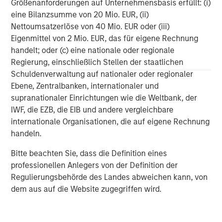
Größenanforderungen auf Unternehmensbasis erfüllt: (i)
For more information about Morgan Stanley, please
eine Bilanzsumme von 20 Mio. EUR, (ii)
visit
http://www.morganstanley.com/
.
Nettoumsatzerlöse von 40 Mio. EUR oder (iii)
Eigenmittel von 2 Mio. EUR, das für eigene Rechnung
handelt; oder (c) eine nationale oder regionale
1
Total is comprised of $252 million in commitments to
Regierung, einschließlich Stellen der staatlichen
the Main Fund and $25 million in the Opportunity Fund for
Schuldenverwaltung auf nationaler oder regionaler
2017.
Ebene, Zentralbanken, internationaler und
supranationaler Einrichtungen wie die Weltbank, der
IWF, die EZB, die EIB und andere vergleichbare
internationale Organisationen, die auf eigene Rechnung
# # #
handeln.
Morgan Stanley Expansion Capital
Bitte beachten Sie, dass die Definition eines
professionellen Anlegers von der Definition der
Morgan Stanley Expansion Capital specializes in equity
Regulierungsbehörde des Landes abweichen kann, von
and credit investments in late-stage private companies
dem aus auf die Website zugegriffen wird.
that operate in the technology, healthcare, consumer,
digital media and other high-growth sectors.