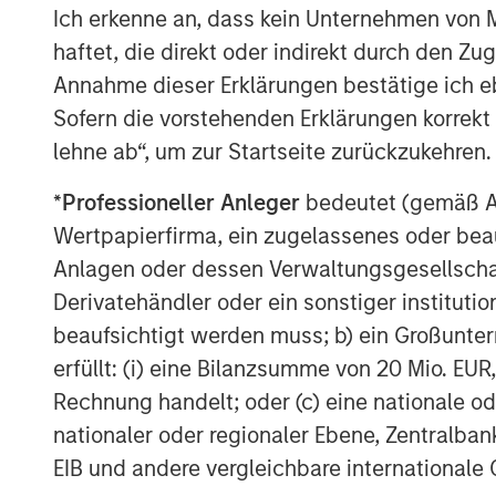
Carlisle in Carlisle, Pennsylvania in 200
Ich erkenne an, dass kein Unternehmen von
five franchises in the Buffalo area, 20 st
haftet, die direkt oder indirekt durch den Z
in the Mid-State region.
Annahme dieser Erklärungen bestätige ich e
Mr. Curci brings more than 25 years of ex
Sofern die vorstehenden Erklärungen korrekt s
Most recently, he served as chief operat
lehne ab“, um zur Startseite zurückzukehren.
Family markets, a subsidiary of C&S Whol
*
Professioneller Anleger
bedeutet (gemäß Ausl
up of two chains emphasizing the neighb
Wertpapierfirma, ein zugelassenes oder beau
Ahold from 1995 to 2003, Mr. Curci was C
positions at the BI-LO chain in South Ca
Anlagen oder dessen Verwaltungsgesellschaf
on the East Coast. Mr. Curci also spent n
Derivatehändler oder ein sonstiger institutio
which operated as Foodtown in New Jerse
beaufsichtigt werden muss; b) ein Großunt
Rutgers University.
erfüllt: (i) eine Bilanzsumme von 20 Mio. EUR
Rechnung handelt; oder (c) eine nationale od
Morgan Stanley advised Morgan Stanley Pr
nationaler oder regionaler Ebene, Zentralban
EIB und andere vergleichbare internationale