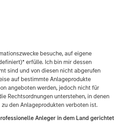
Morgan Stanley Capital
Partners
Morgan Stanley Capital Partners
manages a middle-market private
equity platform with a strong focus on
rmationszwecke besuche, auf eigene
value creation. The team has invested
efiniert)
*
erfülle. Ich bin mir dessen
capital in a broad spectrum of
industries for over two decades.
mt sind und von diesen nicht abgerufen
rweise auf bestimmte Anlageprodukte
on angeboten werden, jedoch nicht für
die Rechtsordnungen unterstehen, in denen
n zu den Anlageprodukten verboten ist.
professionelle Anleger in dem Land gerichtet