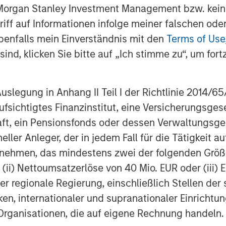
3. Today, Tops operates 41 stores and
 Morgan Stanley Investment Management bzw. kein
ores in the Rochester area and 10 stores
ugriff auf Informationen infolge meiner falschen od
benfalls mein Einverständnis mit den
Terms of Use
perience in the supermarket industry.
ind, klicken Sie bitte auf „Ich stimme zu“, um fortz
ing officer for Alabama-based Southern
esale Grocers where he led the start-
egung in Anhang II Teil I der Richtlinie 2014/65/EU
orhood grocery store format. While at
fsichtigtes Finanzinstitut, eine Versicherungsge
EO of Tops, and held senior leadership
rolina and Edwards Super Food stores
t, ein Pensionsfonds oder dessen Verwaltungsges
ine years at Mayfair Supermarkets,
neller Anleger, der in jedem Fall für die Tätigkeit
y. He earned an M.B.A and a B.A. from
ernehmen, das mindestens zwei der folgenden Gr
, (ii) Nettoumsatzerlöse von 40 Mio. EUR oder (iii) 
er regionale Regierung, einschließlich Stellen de
ivate Equity in this transaction.
ken, internationaler und supranationaler Einrichtun
 Organisationen, die auf eigene Rechnung handeln.