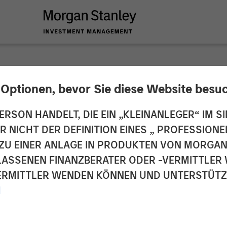
 Optionen, bevor Sie diese Website besu
 Private Equity to 
ERSON HANDELT, DIE EIN „KLEINANLEGER“ IM SI
DER NICHT DER DEFINITION EINES „ PROFESSIO
EN ZU EINER ANLAGE IN PRODUKTEN VON MORG
ELASSENEN FINANZBERATER ODER -VERMITTLER 
RMITTLER WENDEN KÖNNEN UND UNTERSTÜTZUN
M