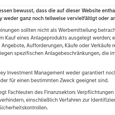
formation technology and finance
 in the Buffalo area over time.
essen bewusst, dass die auf dieser Website entha
 weder ganz noch teilweise vervielfältigt oder 
ractive long-term performance, strong
omer base,” said Gary Matthews,
einungen sollten nicht als Werbemitteilung betrac
 Morgan Stanley Private Equity. “We
m Kauf eines Anlageprodukts ausgelegt werden; e
f outstanding service to customers and
e Angebote, Aufforderungen, Käufe oder Verkäufe 
rmarket in the region.”
liegen spezifischen Anlagebeschränkungen, die i
oot, Managing Director, Morgan
me to know Frank Curci well and
rmarket industry and his familiarity
nley Investment Management weder garantiert noch
ard to having Frank as a member of the
 oder für einen bestimmten Zweck geeignet sind.
a smooth and successful transition.”
gt Fachleuten des Finanzsektors Verpflichtungen
rhood grocery chain in the early
hindern, einschließlich Verfahren zur Identifizi
ld acquired Tops and subsequently
icherheitskontrollen.
hnology and merchandising into Giant