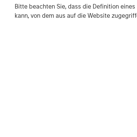
About Morgan Stanley Private Equity
Bitte beachten Sie, dass die Definition ein
Morgan Stanley Private Equity, part of M
kann, von dem aus auf die Website zugegriff
Management’s Merchant Banking Division,
related investments on a global basis. Mo
Morgan Stanley’s vast resources, includin
relationships with leading corporates, 
sponsors, to source attractive opportunit
Stanley’s roots in private equity investi
Stanley Capital Partners private equity f
Equity and its predecessor funds have inv
across a broad spectrum of industries. F
Stanley Private Equity, please visit
www.m
About Morgan Stanley
Morgan Stanley (NYSE: MS) is a leading gl