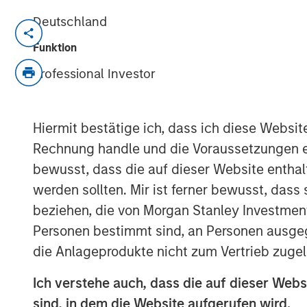
Deutschland
NEW YORK — Oct 11, 2007
Funktion
Morgan Stanley Private Equity announced 
Professional Investor
Markets, LLC (Tops) from Koninklijke Ahold
operates under the banners of Tops Mark
and is composed of 71 company-owned an
Hiermit bestätige ich, dass ich diese Websi
stores in Western New York, Mid-State Ne
Rechnung handle und die Voraussetzungen 
Northwestern Pennsylvania. Tops employ
bewusst, dass die auf dieser Website enthal
acquisition is expected to close before t
werden sollten. Mir ist ferner bewusst, das
Throughout the transaction, Morgan Stanl
beziehen, die von Morgan Stanley Investmen
with Frank Curci, former CEO of Tops from
Personen bestimmt sind, an Personen ausge
Curci will serve on Tops’ Board of Direct
die Anlageprodukte nicht zum Vertrieb zugel
the coming months. Morgan Stanley Private
the stores as an ongoing grocery store cha
Ich verstehe auch, dass die auf dieser Webs
and Williamsville, New York-based corpora
sind, in dem die Website aufgerufen wird.