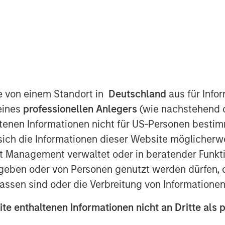
today that it will acquire Tops
, N.V. (Ahold) for $310 million. Tops
ets and Martin’s Super Food Stores
d five franchise supermarket grocery
te von einem Standort in
Deutschland
aus für Info
w York, including Rochester, and
eines
professionellen Anlegers
(wie nachstehend d
s more than 10,000 associates. The
tenen Informationen nicht für US-Personen bestim
he end of 2007.
s sich die Informationen dieser Website mögliche
ey Private Equity has worked closely
t Management verwaltet oder in beratender Funkti
 2000 to 2003. It is expected that Mr.
geben oder von Personen genutzt werden dürfen, 
ors and lead the transition team during
assen sind oder die Verbreitung von Informatione
 Equity will continue to operate all
in. All store associates, field staff
ite enthaltenen Informationen nicht an Dritte als 
te office staff will be retained.