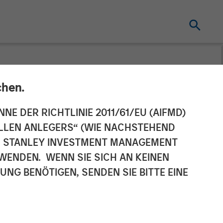
chen.
Acquire Tops
NNE DER RICHTLINIE 2011/61/EU (AIFMD)
NELLEN ANLEGERS“ (WIE NACHSTEHEND
AN STANLEY INVESTMENT MANAGEMENT
WENDEN. WENN SIE SICH AN KEINEN
G BENÖTIGEN, SENDEN SIE BITTE EINE