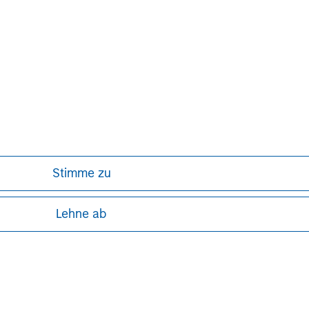
urities, investment management and
 employees serve clients worldwide
itutions and individuals from more
ther information about Morgan Stanley,
Stimme zu
Lehne ab
ley
ley Careers