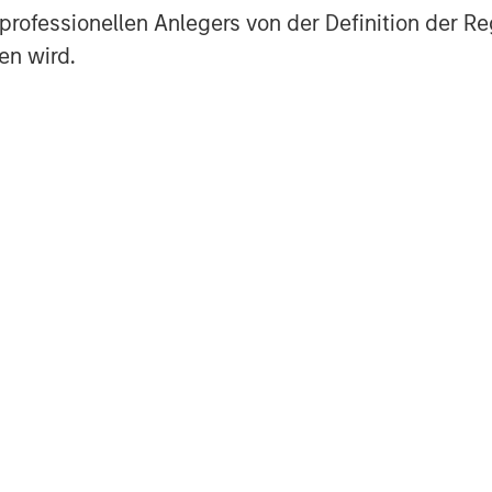
es professionellen Anlegers von der Definition de
organ Stanley Investment
en wird.
 makes private equity and equity-
rgan Stanley Private Equity utilizes
g the Firm’s global franchise and
management teams and financial
ies for its investment funds. Morgan
ng date back to 1985 with the Morgan
unds. To date, Morgan Stanley Private
ested nearly $6.5 billion of equity
or further information about Morgan
organstanley.com/im/capitalpartners
.
obal financial services firm providing