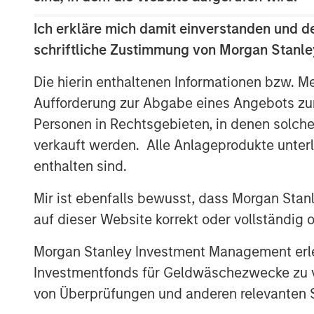
Additionally, all Tops merchandising, in
functions are expected to be consolidated
Ich erkläre mich damit einverstanden und d
schriftliche Zustimmung von Morgan Stanley
“Tops is a well-regarded grocer with att
employee relationships and a loyal cust
Die hierin enthaltenen Informationen bzw. M
Managing Director and Operating Partner,
Aufforderung zur Abgabe eines Angebots zu
are excited to continue Tops’ tradition o
Personen in Rechtsgebieten, in denen solch
to maintain its position as a leading supe
verkauft werden. Alle Anlageprodukte unter
Commenting on the transaction, David Sm
enthalten sind.
Stanley Private Equity said, “We have co
appreciate his vast knowledge of the supe
Mir ist ebenfalls bewusst, dass Morgan Sta
with the Tops organization. We look forw
auf dieser Website korrekt oder vollständig
Board and we are confident he will lead 
Morgan Stanley Investment Management erle
Tops was originally founded as a neighbo
Investmentfonds für Geldwäschezwecke zu ver
1960s in Buffalo, New York. In 1991, Aho
von Überprüfungen und anderen relevanten S
centralized the finance, information tec