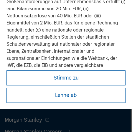
spectrum of industries for over two decades.
Größenanforderungen auf Unternehmensbasis erfüllt: (i)
eine Bilanzsumme von 20 Mio. EUR, (ii)
Nettoumsatzerlöse von 40 Mio. EUR oder (iii)
Eigenmittel von 2 Mio. EUR, das für eigene Rechnung
handelt; oder (c) eine nationale oder regionale
Regierung, einschließlich Stellen der staatlichen
Schuldenverwaltung auf nationaler oder regionaler
Ebene, Zentralbanken, internationaler und
supranationaler Einrichtungen wie die Weltbank, der
IWF, die EZB, die EIB und andere vergleichbare
internationale Organisationen, die auf eigene Rechnung
Stimme zu
handeln.
Bitte beachten Sie, dass die Definition eines
Lehne ab
professionellen Anlegers von der Definition der
Regulierungsbehörde des Landes abweichen kann, von
dem aus auf die Website zugegriffen wird.
Morgan Stanley
Morgan Stanley Careers