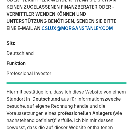
KEINEN ZUGELASSENEN FINANZBERATER ODER -
LONDON — Mar 6, 2014
VERMITTLER WENDEN KÖNNEN UND
Morgan Stanley Global Private Equity (“MSPE”) today
UNTERSTÜTZUNG BENÖTIGEN, SENDEN SIE BITTE
announced the recent completion of the sale of its
EINE E-MAIL AN
CSLUX@MORGANSTANLEY.COM
majority interest in Accelerate Acquisitions Limited, the
parent company of Zenith, to HgCapital, a UK-based
Sitz
private equity fund.
Deutschland
MSPE made its investment in Accelerate Acquisitions
Funktion
Limited in September 2010 on the back of an extensive
Professional Investor
two-year review of the UK fleet management sector.
Jean-Marc Jabre, Managing Director of MSPE,
Hiermit bestätige ich, dass ich diese Website von einem
commented “Our focus on this sector gave us a keen
Standort in
Deutschland
aus für Informationszwecke
appreciation for the growth potential of an industry
besuche, auf eigene Rechnung handle und die
undergoing a significant transformation. Given Zenith’s
Voraussetzungen eines
professionellen Anlegers
(wie
proven track record, innovative approach to business and
nachstehend definiert)
*
erfülle. Ich bin mir dessen
superior customer service, we proactively approached
bewusst, dass die auf dieser Website enthaltenen
and partnered with a management team who shared our