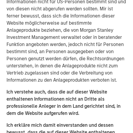
Informationen nicht für US-Personen bestimmt sind und
ambition to grow profits and market share significantly.”
von diesen nicht abgerufen werden sollten. Mir ist
During the investment period, there have been notable
ferner bewusst, dass sich die Informationen dieser
changes in the business. These initiatives include
Website möglicherweise auf bestimmte
attracting seasoned executives in Zenith’s business
Anlageprodukte beziehen, die von Morgan Stanley
development and commercial functions, improving the
Investment Management verwaltet oder in beratender
supply chain, investing in systems and infrastructure, and
Funktion angeboten werden, jedoch nicht für Personen
developing an innovative securitization funding strategy.
bestimmt sind, an Personen ausgegeben oder von
Personen genutzt werden dürfen, die Rechtsordnungen
James Howland, Managing Director and Operating
unterstehen, in denen die Anlageprodukte nicht zum
Partner of MSPE, commented “We have been very
Vertrieb zugelassen sind oder die Verbreitung von
focused on driving value creation and are delighted with
Informationen zu den Anlageprodukten verboten ist.
the way that the business developed during our
investment period. We are grateful to the management
Ich verstehe auch, dass die auf dieser Website
team and wish to thank Andrew Cope, Tim Buchan and
enthaltenen Informationen nicht an Dritte als
Mark Phillips for their leadership.”
professionelle Anleger in dem Land gerichtet sind, in
dem die Website aufgerufen wird.
Whilst the terms of the transaction are not disclosed, the
sale delivers 3.8x the original cost to investors.
Ich erkläre mich damit einverstanden und dessen
bewusst, dass die auf dieser Website enthaltenen