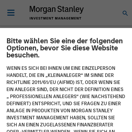
Bitte wählen Sie eine der folgenden
NEWSROOM
Optionen, bevor Sie diese Website
besuchen.
Morgan Stanley Global
Private Equity Completes
WENN ES SICH BEI IHNEN UM EINE EINZELPERSON
HANDELT, DIE EIN „KLEINANLEGER“ IM SINNE DER
the Sale of Zenith
RICHTLINIE 2011/61/EU (AIFMD) IST, ODER WENN SIE
EIN ANLEGER SIND, DER NICHT DER DEFINITION EINES
„ PROFESSIONELLEN ANLEGERS“ (WIE NACHSTEHEND
06 MÄRZ 2014
DEFINIERT) ENTSPRICHT, UND SIE FRAGEN ZU EINER
ANLAGE IN PRODUKTEN VON MORGAN STANLEY
INVESTMENT MANAGEMENT HABEN, SOLLTEN SIE
SICH AN EINEN ZUGELASSENEN FINANZBERATER
ODER -VERMITTLER WENDEN. WENN SIE SICH AN