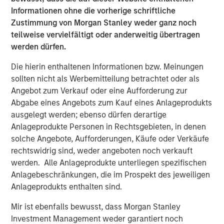
Informationen ohne die vorherige schriftliche
Zustimmung von Morgan Stanley weder ganz noch
About Morgan Stanley Global Private Equity
teilweise vervielfältigt oder anderweitig übertragen
Morgan Stanley Global Private Equity, part of Morgan
werden dürfen.
Stanley Investment Management, makes private equity
Die hierin enthaltenen Informationen bzw. Meinungen
and equity-related investments in North America and
sollten nicht als Werbemitteilung betrachtet oder als
Europe. Morgan Stanley Global Private Equity utilizes
Angebot zum Verkauf oder eine Aufforderung zur
Morgan Stanley's vast resources, including the Firm's
Abgabe eines Angebots zum Kauf eines Anlageprodukts
global franchise and relationships with leading corporate
ausgelegt werden; ebenso dürfen derartige
management teams and financial sponsors, to source
Anlageprodukte Personen in Rechtsgebieten, in denen
attractive opportunities for its investment funds. Morgan
solche Angebote, Aufforderungen, Käufe oder Verkäufe
Stanley's roots in private equity investing date back to
rechtswidrig sind, weder angeboten noch verkauft
1985 with the Morgan Stanley Capital Partners private
werden. Alle Anlageprodukte unterliegen spezifischen
equity funds. To date, Morgan Stanley Global Private
Anlagebeschränkungen, die im Prospekt des jeweiligen
Equity and its affiliated funds have invested over $6.7
Anlageprodukts enthalten sind.
billion of equity across a broad spectrum of industries.
For further information about Morgan Stanley Global
Mir ist ebenfalls bewusst, dass Morgan Stanley
Private Equity, please visit
Investment Management weder garantiert noch