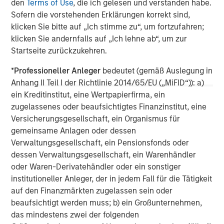
den
Terms of Use
, die ich gelesen und verstanden habe.
The company was awarded the Fleet News ‘Leasing
Sofern die vorstehenden Erklärungen korrekt sind,
Company of the Year’ Award for the past two years, and
klicken Sie bitte auf „Ich stimme zu“, um fortzufahren;
is the only fleet management company to win and retain
klicken Sie andernfalls auf „Ich lehne ab“, um zur
this prestigious award. Zenith was recently ranked 12th in
Startseite zurückzukehren.
the FN50’s list of the UK’s top 50 contract hire companies,
and has a risk fleet of over 27,000 vehicles. The
*
Professioneller Anleger
bedeutet (gemäß Auslegung in
company is widely regarded as having industry leading IT
Anhang II Teil I der Richtlinie 2014/65/EU („MiFID“)): a)
systems, and Pulse, its online fleet diagnostic platform,
ein Kreditinstitut, eine Wertpapierfirma, ein
has won many accolades including the Fleet News ‘Best
zugelassenes oder beaufsichtigtes Finanzinstitut, eine
New Product or Service’ Award and the BusinessCar
Versicherungsgesellschaft, ein Organismus für
Techies Award.
gemeinsame Anlagen oder dessen
Verwaltungsgesellschaft, ein Pensionsfonds oder
dessen Verwaltungsgesellschaft, ein Warenhändler
oder Waren-Derivatehändler oder ein sonstiger
Morgan Stanley Capital Partners
institutioneller Anleger, der in jedem Fall für die Tätigkeit
Morgan Stanley Capital Partners manages a middle-
auf den Finanzmärkten zugelassen sein oder
market private equity platform with a strong focus on
beaufsichtigt werden muss; b) ein Großunternehmen,
value creation. The team has invested capital in a broad
das mindestens zwei der folgenden