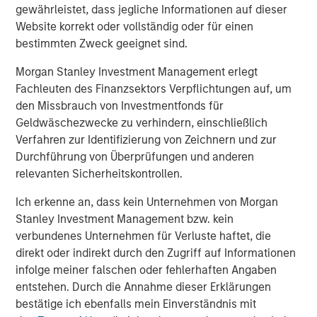
www.morganstanley.com/im/capitalpartners
.
gewährleistet, dass jegliche Informationen auf dieser
Website korrekt oder vollständig oder für einen
bestimmten Zweck geeignet sind.
About Morgan Stanley
Morgan Stanley Investment Management erlegt
Morgan Stanley (NYSE: MS) is a leading global financial
Fachleuten des Finanzsektors Verpflichtungen auf, um
services firm providing a wide range of investment
den Missbrauch von Investmentfonds für
banking, securities, investment management and wealth
Geldwäschezwecke zu verhindern, einschließlich
management services. The Firm’s employees serve
Verfahren zur Identifizierung von Zeichnern und zur
clients worldwide including corporations, governments,
Durchführung von Überprüfungen und anderen
institutions and individuals from more than 1,200 offices
relevanten Sicherheitskontrollen.
in 43 countries. For further information about Morgan
Ich erkenne an, dass kein Unternehmen von Morgan
Stanley, please visit
www.morganstanley.com
.
Stanley Investment Management bzw. kein
verbundenes Unternehmen für Verluste haftet, die
direkt oder indirekt durch den Zugriff auf Informationen
Editorial Notes
infolge meiner falschen oder fehlerhaften Angaben
entstehen. Durch die Annahme dieser Erklärungen
Zenith is the leading independent fleet management and
bestätige ich ebenfalls mein Einverständnis mit
outsourcing provider to the UK corporate vehicle market.