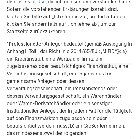
den
Terms of Use
, die ich gelesen und verstanden habe.
across a broad spectrum of industries. For more
Sofern die vorstehenden Erklärungen korrekt sind,
information, please visit
klicken Sie bitte auf „Ich stimme zu“, um fortzufahren;
www.morganstanley.com/im/capitalpartners
.
klicken Sie andernfalls auf „Ich lehne ab“, um zur
Startseite zurückzukehren.
*
Professioneller Anleger
bedeutet (gemäß Auslegung in
About Morgan Stanley
Anhang II Teil I der Richtlinie 2014/65/EU („MiFID“)): a)
ein Kreditinstitut, eine Wertpapierfirma, ein
Morgan Stanley (NYSE: MS) is a leading global financial
zugelassenes oder beaufsichtigtes Finanzinstitut, eine
services firm providing a wide range of investment
Versicherungsgesellschaft, ein Organismus für
banking, securities, wealth management and investment
gemeinsame Anlagen oder dessen
management services. With offices in more than 43
Verwaltungsgesellschaft, ein Pensionsfonds oder
countries, the Firm's employees serve clients worldwide
dessen Verwaltungsgesellschaft, ein Warenhändler
including corporations, governments, institutions and
oder Waren-Derivatehändler oder ein sonstiger
individuals. For further information about Morgan Stanley,
institutioneller Anleger, der in jedem Fall für die Tätigkeit
please visit
www.morganstanley.com
.
auf den Finanzmärkten zugelassen sein oder
beaufsichtigt werden muss; b) ein Großunternehmen,
Morgan Stanley Capital Partners
das mindestens zwei der folgenden
Morgan Stanley Capital Partners manages a middle-