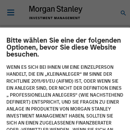
Bitte wählen Sie eine der folgenden
NEWSROOM
Optionen, bevor Sie diese Website
besuchen.
Morgan Stanley Global
Private Equity Completes
WENN ES SICH BEI IHNEN UM EINE EINZELPERSON
HANDELT, DIE EIN „KLEINANLEGER“ IM SINNE DER
Sale of Learning Care
RICHTLINIE 2011/61/EU (AIFMD) IST, ODER WENN SIE
EIN ANLEGER SIND, DER NICHT DER DEFINITION EINES
Group
„ PROFESSIONELLEN ANLEGERS“ (WIE NACHSTEHEND
DEFINIERT) ENTSPRICHT, UND SIE FRAGEN ZU EINER
ANLAGE IN PRODUKTEN VON MORGAN STANLEY
05 MAI 2014
INVESTMENT MANAGEMENT HABEN, SOLLTEN SIE
SICH AN EINEN ZUGELASSENEN FINANZBERATER
ODER -VERMITTLER WENDEN. WENN SIE SICH AN