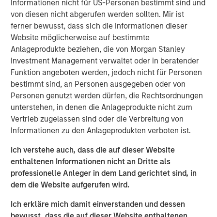
Informationen nicht für US-Personen bestimmt sind und
our proprietary early childhood education programs and
von diesen nicht abgerufen werden sollten. Mir ist
further sharpened our focus on providing outstanding
ferner bewusst, dass sich die Informationen dieser
customer service to the families in our care,” said
Website möglicherweise auf bestimmte
Barbara Beck, Chief Executive Officer, Learning Care
Anlageprodukte beziehen, die von Morgan Stanley
Group.
Investment Management verwaltet oder in beratender
Funktion angeboten werden, jedoch nicht für Personen
Michael Ryder, Managing Director of Morgan Stanley
bestimmt sind, an Personen ausgegeben oder von
Global Private Equity, said, “It has been a privilege to work
Personen genutzt werden dürfen, die Rechtsordnungen
with Barbara and the talented executive team at Learning
unterstehen, in denen die Anlageprodukte nicht zum
Care Group. We wish them continued success in the
Vertrieb zugelassen sind oder die Verbreitung von
future.”
Informationen zu den Anlageprodukten verboten ist.
“We are pleased with the outcome of this investment,
Ich verstehe auch, dass die auf dieser Website
which was the result of partnering Morgan Stanley Global
enthaltenen Informationen nicht an Dritte als
Private Equity’s operating-focused investment strategy
professionelle Anleger in dem Land gerichtet sind, in
with world-class executives to build a leading provider of
dem die Website aufgerufen wird.
early childhood education,” said Jim Howland, Managing
Director and Operating Partner of Morgan Stanley Global
Ich erkläre mich damit einverstanden und dessen
Private Equity.
bewusst, dass die auf dieser Website enthaltenen