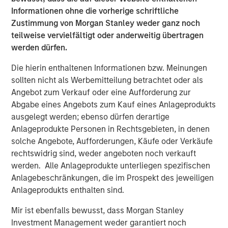
Informationen ohne die vorherige schriftliche
Debevoise & Plimpton LLP served as legal counsel and
Zustimmung von Morgan Stanley weder ganz noch
BofA Merrill Lynch and BMO Capital Markets Corp. acted
teilweise vervielfältigt oder anderweitig übertragen
as financial advisors to Learning Care Group with respect
werden dürfen.
to the transaction.
Die hierin enthaltenen Informationen bzw. Meinungen
sollten nicht als Werbemitteilung betrachtet oder als
Angebot zum Verkauf oder eine Aufforderung zur
About Learning Care Group (U.S.) Inc.
Abgabe eines Angebots zum Kauf eines Anlageprodukts
Headquartered in Novi, Mich., Learning Care Group
ausgelegt werden; ebenso dürfen derartige
provides early education and child care services to
Anlageprodukte Personen in Rechtsgebieten, in denen
children ages 6 weeks to 12 years within its portfolio of
solche Angebote, Aufforderungen, Käufe oder Verkäufe
brands: The Children’s Courtyard, Childtime Learning
rechtswidrig sind, weder angeboten noch verkauft
Centers, La Petite Academy, Montessori Unlimited and
werden. Alle Anlageprodukte unterliegen spezifischen
Tutor Time Child Care/Learning Centers. Learning Care
Anlagebeschränkungen, die im Prospekt des jeweiligen
Group operates more than 900 schools (corporate and
Anlageprodukts enthalten sind.
franchise) across 36 states, the District of Columbia and
Mir ist ebenfalls bewusst, dass Morgan Stanley
internationally, and has a system-wide capacity to serve
Investment Management weder garantiert noch
more than 100,000 children. Learning Care Group and its