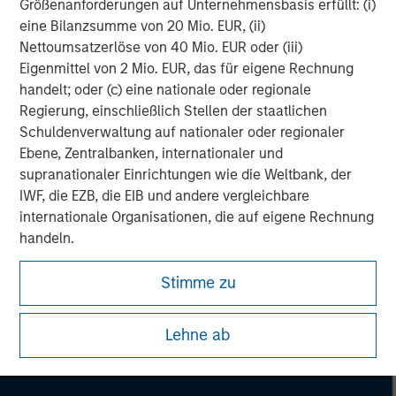
Größenanforderungen auf Unternehmensbasis erfüllt: (i)
market private equity platform with a strong focus on
eine Bilanzsumme von 20 Mio. EUR, (ii)
value creation. The team has invested capital in a broad
Nettoumsatzerlöse von 40 Mio. EUR oder (iii)
spectrum of industries for over two decades.
Eigenmittel von 2 Mio. EUR, das für eigene Rechnung
handelt; oder (c) eine nationale oder regionale
Regierung, einschließlich Stellen der staatlichen
Schuldenverwaltung auf nationaler oder regionaler
Ebene, Zentralbanken, internationaler und
supranationaler Einrichtungen wie die Weltbank, der
IWF, die EZB, die EIB und andere vergleichbare
internationale Organisationen, die auf eigene Rechnung
handeln.
Bitte beachten Sie, dass die Definition eines
Stimme zu
professionellen Anlegers von der Definition der
Regulierungsbehörde des Landes abweichen kann, von
Lehne ab
dem aus auf die Website zugegriffen wird.