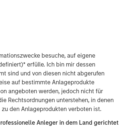
Morgan Stanley Capital
Partners
Morgan Stanley Capital Partners
manages a middle-market private
equity platform with a strong focus on
rmationszwecke besuche, auf eigene
value creation. The team has invested
efiniert)
*
erfülle. Ich bin mir dessen
capital in a broad spectrum of
industries for over two decades.
mt sind und von diesen nicht abgerufen
rweise auf bestimmte Anlageprodukte
on angeboten werden, jedoch nicht für
die Rechtsordnungen unterstehen, in denen
n zu den Anlageprodukten verboten ist.
professionelle Anleger in dem Land gerichtet