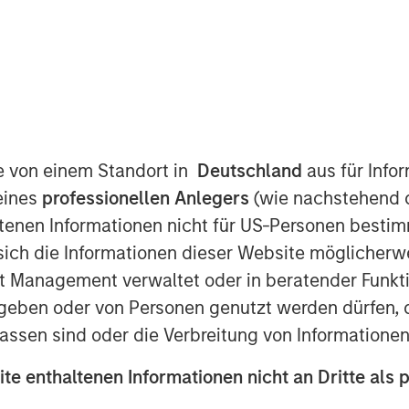
SPE) announced today that it has
antage, Inc., one of North America’s
ons (PEOs). MSPE partnered with the
 in place and continue to drive
te von einem Standort in
Deutschland
aus für Info
eines
professionellen Anlegers
(wie nachstehend d
tenen Informationen nicht für US-Personen bestim
s small and mid-sized businesses a
man resources solutions enabling
s sich die Informationen dieser Website mögliche
den, ensure compliance with employer
t Management verwaltet oder in beratender Funkti
ble employee benefits. The company
geben oder von Personen genutzt werden dürfen, 
mployee benefit plan administration,
assen sind oder die Verbreitung von Informatione
e and other human resources services
mely efficient and effective.
ite enthaltenen Informationen nicht an Dritte als 
tage services clients in all 50 states