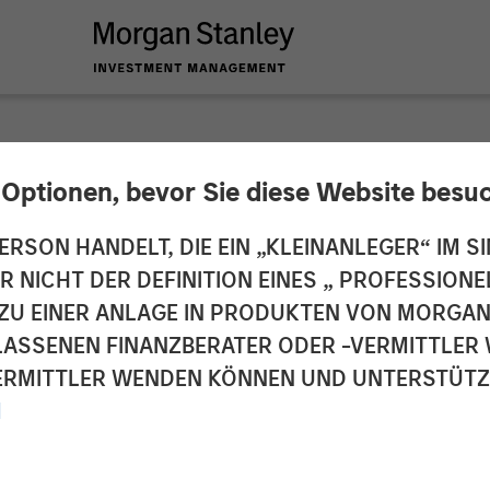
 Optionen, bevor Sie diese Website besu
 Global Private Eq
ERSON HANDELT, DIE EIN „KLEINANLEGER“ IM SI
DER NICHT DER DEFINITION EINES „ PROFESSIO
tment in CoAdvanta
EN ZU EINER ANLAGE IN PRODUKTEN VON MORG
ELASSENEN FINANZBERATER ODER -VERMITTLER 
RMITTLER WENDEN KÖNNEN UND UNTERSTÜTZUN
M