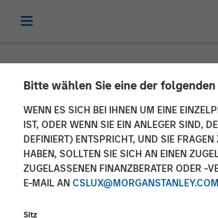
NEWSROOM
Bitte wählen Sie eine der folgenden
Morgan Stanley
WENN ES SICH BEI IHNEN UM EINE EINZELP
IST, ODER WENN SIE EIN ANLEGER SIND, 
Majority Inves
DEFINIERT) ENTSPRICHT, UND SIE FRAG
HABEN, SOLLTEN SIE SICH AN EINEN ZUG
ZUGELASSENEN FINANZBERATER ODER -VE
08 OKTOBER 2015
E-MAIL AN
CSLUX@MORGANSTANLEY.CO
Sitz