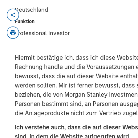
Deutschland
NEW YORK — Oct 8, 2015
Funktion
Morgan Stanley Global Private Equity (M
Professional Investor
completed a majority investment in CoAdv
largest professional employer organizati
current management team who will remain
Hiermit bestätige ich, dass ich diese Websi
organic and acquisition growth.
Rechnung handle und die Voraussetzungen 
bewusst, dass die auf dieser Website enthal
CoAdvantage is a leading PEO that offer
comprehensive package of outsourced hu
werden sollten. Mir ist ferner bewusst, das
them to reduce their administrative bur
beziehen, die von Morgan Stanley Investmen
regulations, and gain access to afforda
Personen bestimmt sind, an Personen ausge
integrates payroll and tax processing, e
die Anlageprodukte nicht zum Vertrieb zugel
risk management, government complianc
into a single vendor solution that is extre
Ich verstehe auch, dass die auf dieser Webs
Headquartered in Tampa, Florida, CoAdvan
sind, in dem die Website aufgerufen wird.