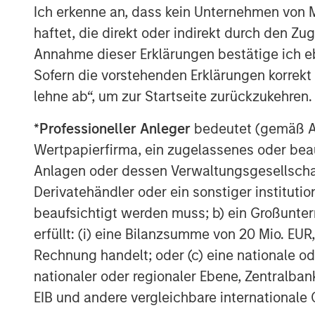
Ich erkenne an, dass kein Unternehmen von
growth to broaden our market presence 
haftet, die direkt oder indirekt durch den Z
We are proud of the work already accom
Annahme dieser Erklärungen bestätige ich e
partnership to deliver significant value 
Sofern die vorstehenden Erklärungen korrekt s
of operational excellence and drive enha
lehne ab“, um zur Startseite zurückzukehren.
This investment is a continuation of MS
*
Professioneller Anleger
bedeutet (gemäß Ausl
business services focus and follows four
Wertpapierfirma, ein zugelassenes oder beau
investments. These include Creative Circl
representing advertising, creative, mark
Anlagen oder dessen Verwaltungsgesellschaf
digital/interactive professionals; Acces
Derivatehändler oder ein sonstiger institutio
that manages the largest network of ATM
beaufsichtigt werden muss; b) ein Großunt
provider of light commercial temporary sta
erfüllt: (i) eine Bilanzsumme von 20 Mio. EUR
a specialist provider of fleet solutions t
Rechnung handelt; oder (c) eine nationale od
nationaler oder regionaler Ebene, Zentralban
EIB und andere vergleichbare internationale
About Morgan Stanley Global Private Equ