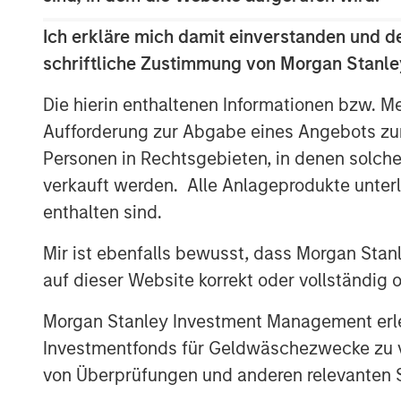
through multiple locations nationwide, in
Ich erkläre mich damit einverstanden und d
Jersey, and New York.
schriftliche Zustimmung von Morgan Stanley
Aaron Sack, Managing Director of MSPE, 
Die hierin enthaltenen Informationen bzw. M
North America led by an impressive an
Aufforderung zur Abgabe eines Angebots zu
becoming increasingly vital to small and
Personen in Rechtsgebieten, in denen solch
efficiently manage the growing administr
maintaining a strong focus on their core o
verkauft werden. Alle Anlageprodukte unter
enthalten sind.
Jim Howland, Managing Director and Ope
Mir ist ebenfalls bewusst, dass Morgan Sta
are delighted to partner with CoAdvanta
and strong focus on clients have positio
auf dieser Website korrekt oder vollständig
the human resources outsourcing industr
Morgan Stanley Investment Management erle
CoAdvantage’s impressive organic and acq
Investmentfonds für Geldwäschezwecke zu ver
von Überprüfungen und anderen relevanten S
Mike Maseda, Chief Executive Officer of 
partner with Morgan Stanley Global Priv