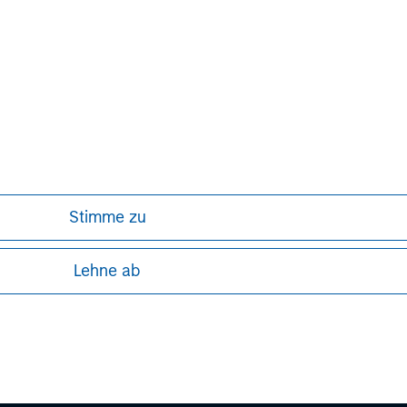
urities, wealth management and
ices in more than 43 countries, the
e including corporations, governments,
information about Morgan Stanley,
Stimme zu
Lehne ab
ley
ley Careers