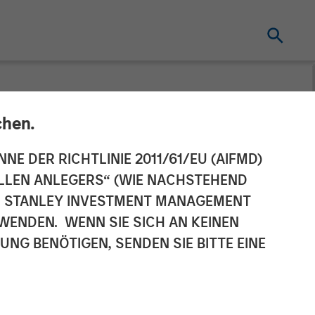
chen.
uity Completes
NNE DER RICHTLINIE 2011/61/EU (AIFMD)
NELLEN ANLEGERS“ (WIE NACHSTEHEND
ge
AN STANLEY INVESTMENT MANAGEMENT
WENDEN. WENN SIE SICH AN KEINEN
G BENÖTIGEN, SENDEN SIE BITTE EINE