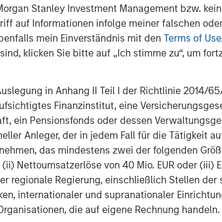
 Morgan Stanley Investment Management bzw. kein
and enrich our customer experience.
ugriff auf Informationen infolge meiner falschen od
plished and expect this new
benfalls mein Einverständnis mit den
Terms of Use
as we build upon our strong foundation
ind, klicken Sie bitte auf „Ich stimme zu“, um fortz
nced value to our customers.”
PE’s human capital management and
egung in Anhang II Teil I der Richtlinie 2014/65/EU
 previous business services sector
fsichtigtes Finanzinstitut, eine Versicherungsge
e, a specialized staffing agency
eting, visual communication and
t, ein Pensionsfonds oder dessen Verwaltungsges
s Cash, an independent service provider
neller Anleger, der in jedem Fall für die Tätigkeit
s in Canada; EmployBridge, a leading
ernehmen, das mindestens zwei der folgenden Gr
ffing services in the U.S.; and Zenith,
, (ii) Nettoumsatzerlöse von 40 Mio. EUR oder (iii) 
o corporations in the United Kingdom.
er regionale Regierung, einschließlich Stellen de
ken, internationaler und supranationaler Einrichtun
 Organisationen, die auf eigene Rechnung handeln.
ity