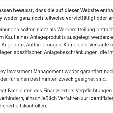
cluding Florida, Texas, Colorado, New
essen bewusst, dass die auf dieser Website entha
 weder ganz noch teilweise vervielfältigt oder 
said, “CoAdvantage is a premier PEO in
einungen sollten nicht als Werbemitteilung betrac
d deep management team. PEOs are
m Kauf eines Anlageprodukts ausgelegt werden; e
 mid-sized businesses that want to
e Angebote, Aufforderungen, Käufe oder Verkäufe 
ative and regulatory complexity while
perations.”
liegen spezifischen Anlagebeschränkungen, die i
rating Partner of MSPE, added, “We
nley Investment Management weder garantiert noch
ge. The company’s talented executives
ned CoAdvantage as a leading player in
 oder für einen bestimmten Zweck geeignet sind.
y. We look forward to supporting
gt Fachleuten des Finanzsektors Verpflichtungen
uisition-fueled growth.”
hindern, einschließlich Verfahren zur Identifizi
icherheitskontrollen.
CoAdvantage, said, “We are excited to
ate Equity and enter a new phase of