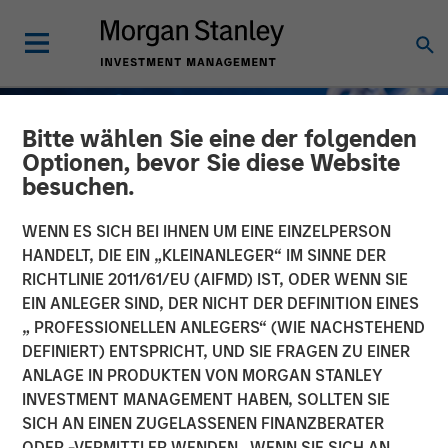
Bitte wählen Sie eine der folgenden
Optionen, bevor Sie diese Website
besuchen.
WENN ES SICH BEI IHNEN UM EINE EINZELPERSON
HANDELT, DIE EIN „KLEINANLEGER“ IM SINNE DER
RICHTLINIE 2011/61/EU (AIFMD) IST, ODER WENN SIE
EIN ANLEGER SIND, DER NICHT DER DEFINITION EINES
„ PROFESSIONELLEN ANLEGERS“ (WIE NACHSTEHEND
DEFINIERT) ENTSPRICHT, UND SIE FRAGEN ZU EINER
GLOBAL FIXED INCOME BULLETIN
INSIGHTS
ANLAGE IN PRODUKTEN VON MORGAN STANLEY
INVESTMENT MANAGEMENT HABEN, SOLLTEN SIE
Several bangs and one
SICH AN EINEN ZUGELASSENEN FINANZBERATER
whimper
ODER -VERMITTLER WENDEN. WENN SIE SICH AN