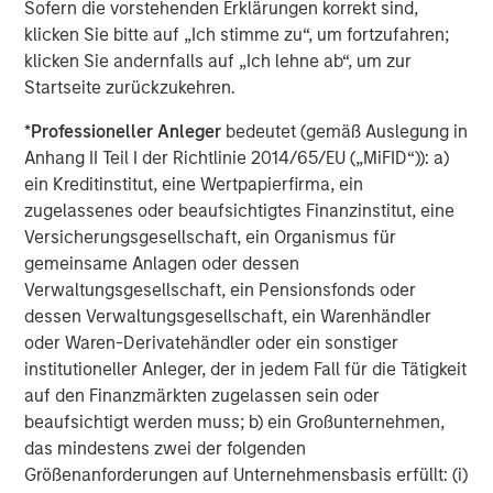
Sofern die vorstehenden Erklärungen korrekt sind,
klicken Sie bitte auf „Ich stimme zu“, um fortzufahren;
klicken Sie andernfalls auf „Ich lehne ab“, um zur
Startseite zurückzukehren.
Note: USD-based performance. Source: Bloomberg. Data as of
August 31, 2025. The indexes are provided for illustrative
*
Professioneller Anleger
bedeutet (gemäß Auslegung in
purposes only and are not meant to depict the performance of a
Anhang II Teil I der Richtlinie 2014/65/EU („MiFID“)): a)
specific investment.
Past performance is no guarantee of future
ein Kreditinstitut, eine Wertpapierfirma, ein
results.
See below for index definitions.
zugelassenes oder beaufsichtigtes Finanzinstitut, eine
Versicherungsgesellschaft, ein Organismus für
Currency Monthly Changes versus USD
gemeinsame Anlagen oder dessen
Verwaltungsgesellschaft, ein Pensionsfonds oder
DISPLAY 2
dessen Verwaltungsgesellschaft, ein Warenhändler
oder Waren-Derivatehändler oder ein sonstiger
institutioneller Anleger, der in jedem Fall für die Tätigkeit
auf den Finanzmärkten zugelassen sein oder
beaufsichtigt werden muss; b) ein Großunternehmen,
das mindestens zwei der folgenden
Größenanforderungen auf Unternehmensbasis erfüllt: (i)