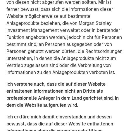
von diesen nicht abgerufen werden sollten. Mir ist
perhaps a more fitting metaphor comes from naturalist
ferner bewusst, dass sich die Informationen dieser
Joseph Wood Krutch, who wrote, “August creates as she
Website möglicherweise auf bestimmte
slumbers, replete and satisfied.” The seeds of potential
Anlageprodukte beziehen, die von Morgan Stanley
volatility have been sown—and while markets may
Investment Management verwaltet oder in beratender
appear quiet, they are quietly preparing for what’s next.
Funktion angeboten werden, jedoch nicht für Personen
bestimmt sind, an Personen ausgegeben oder von
Rates Rally on Weak Jobs Data and Dovish Signals
Personen genutzt werden dürfen, die Rechtsordnungen
Developed market curves steepened in August as soft
unterstehen, in denen die Anlageprodukte nicht zum
U.S. payrolls and dovish Fed commentary fueled
Vertrieb zugelassen sind oder die Verbreitung von
expectations for rate cuts. Political instability in France
Informationen zu den Anlageprodukten verboten ist.
and concerns over Fed independence added long-end
pressure. The U.S. dollar weakened broadly, supporting
Ich verstehe auch, dass die auf dieser Website
high-carry currencies.
enthaltenen Informationen nicht an Dritte als
professionelle Anleger in dem Land gerichtet sind, in
Emerging Market Debt Gains Amid Dollar Weakness and
dem die Website aufgerufen wird.
Policy Easing
Emerging markets (EM) posted solid returns, supported by
Ich erkläre mich damit einverstanden und dessen
continued inflows and easing from Turkey and Mexico.
bewusst, dass die auf dieser Website enthaltenen
Trade tensions persisted, but a U.S.-China truce helped
Informationen ohne die vorherige schriftliche