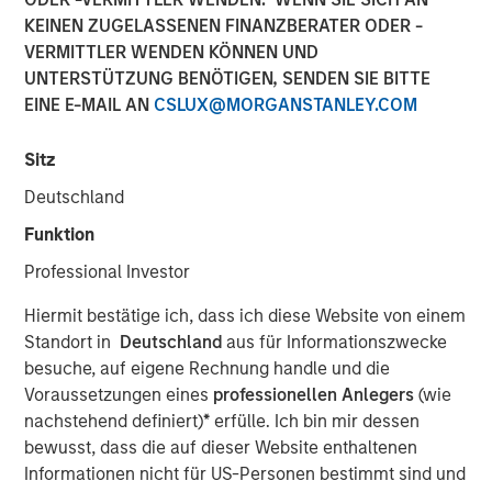
KEINEN ZUGELASSENEN FINANZBERATER ODER -
VERMITTLER WENDEN KÖNNEN UND
17 SEPTEMBER 2025
UNTERSTÜTZUNG BENÖTIGEN, SENDEN SIE BITTE
EINE E-MAIL AN
CSLUX@MORGANSTANLEY.COM
Sitz
The fixed income market was as “summer-y” as it gets
Deutschland
this past month. Volatility in yields remained remarkably
muted, and spreads continued to compress in a benign
Funktion
fashion—despite a brief spike following the early-month
Professional Investor
U.S. jobs data. This calm seemed out of sync with
developments that, under normal circumstances, might
Hiermit bestätige ich, dass ich diese Website von einem
have triggered more pronounced market reactions.
Standort in
Deutschland
aus für Informationszwecke
Beneath the surface, however, pressures are building that
besuche, auf eigene Rechnung handle und die
could spill into more significant moves as we head into
Voraussetzungen eines
professionellen Anlegers
(wie
fall.
nachstehend definiert)
*
erfülle. Ich bin mir dessen
bewusst, dass die auf dieser Website enthaltenen
Our theme this month echoes T.S. Eliot’s sentiment:
Informationen nicht für US-Personen bestimmt sind und
summer ends not with a bang, but a whimper. Yet