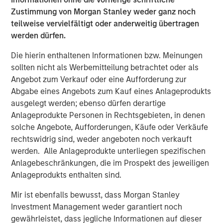
stabilize sentiment. EM currencies benefited from dollar
Zustimmung von Morgan Stanley weder ganz noch
softness and attractive real yields.
teilweise vervielfältigt oder anderweitig übertragen
werden dürfen.
Credit Markets Mixed as Issuance Picks Up
Investment grade (IG) credit saw modest spread
Die hierin enthaltenen Informationen bzw. Meinungen
widening, led by French assets, while high yield (HY) and
sollten nicht als Werbemitteilung betrachtet oder als
convertibles rallied on strong risk appetite and falling
Angebot zum Verkauf oder eine Aufforderung zur
yields. Primary issuance was active across segments,
Abgabe eines Angebots zum Kauf eines Anlageprodukts
with refinancing dominating supply. Fundamentals remain
ausgelegt werden; ebenso dürfen derartige
solid, but spreads are tight.
Anlageprodukte Personen in Rechtsgebieten, in denen
solche Angebote, Aufforderungen, Käufe oder Verkäufe
Securitized Credit Stable with Strong Technicals
rechtswidrig sind, weder angeboten noch verkauft
Agency mortgage-backed securities (MBS) spreads
werden. Alle Anlageprodukte unterliegen spezifischen
tightened but remain wide historically. Asset-backed
Anlagebeschränkungen, die im Prospekt des jeweiligen
securities, Commercial MBS, and Residential MBS
Anlageprodukts enthalten sind.
issuance was well absorbed despite seasonal slowdown.
Performance was solid, though shorter duration limited
Mir ist ebenfalls bewusst, dass Morgan Stanley
upside versus other sectors.
Investment Management weder garantiert noch
gewährleistet, dass jegliche Informationen auf dieser