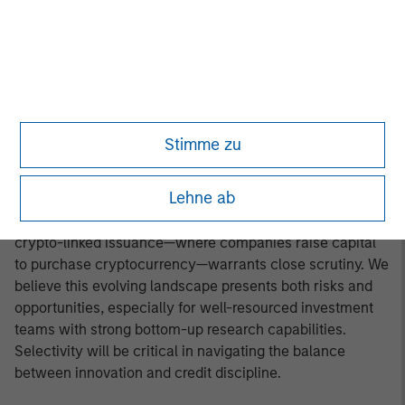
final structure of international trade agreements remains
uncertain. Additionally, geopolitical tensions in the Middle
East appear to have eased, but the durability of the
ceasefire will need to be monitored over the medium
term. The asset class’s bond floor feature remains a key
defensive attribute, particularly if volatility resurfaces as
it did in Q2. Despite our constructive view on
Stimme zu
fundamentals, we remain cautious on the primary
market, which is on pace to exceed 2024’s issuance
Lehne ab
totals. While most issuers are refinancing maturing debt
in a high-rate environment, the accelerating trend of
crypto-linked issuance—where companies raise capital
to purchase cryptocurrency—warrants close scrutiny. We
believe this evolving landscape presents both risks and
opportunities, especially for well-resourced investment
teams with strong bottom-up research capabilities.
Selectivity will be critical in navigating the balance
between innovation and credit discipline.