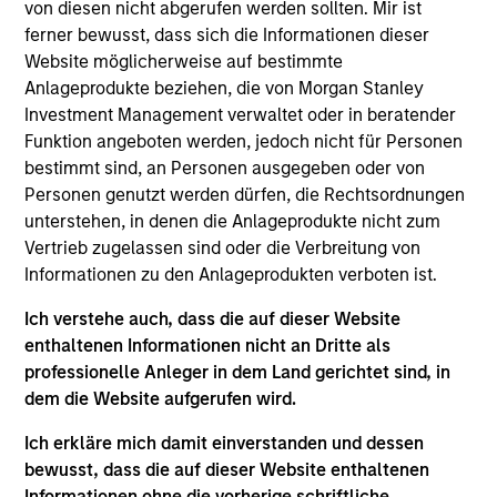
von diesen nicht abgerufen werden sollten. Mir ist
Fonds fällt in den Geltungsbereich von Artikel 9
ferner bewusst, dass sich die Informationen dieser
der europäischen Offenlegungsverordnung für
Website möglicherweise auf bestimmte
nachhaltige Geldanlagen („SFDR“).
Anlageprodukte beziehen, die von Morgan Stanley
Investment Management verwaltet oder in beratender
Funktion angeboten werden, jedoch nicht für Personen
Anlageansatz
bestimmt sind, an Personen ausgegeben oder von
Personen genutzt werden dürfen, die Rechtsordnungen
Der Fonds wird in erster Linie in Green Bonds
unterstehen, in denen die Anlageprodukte nicht zum
investieren, einschließlich der globalen
Vertrieb zugelassen sind oder die Verbreitung von
Wertpapiere von Unternehmen, Staaten und
Informationen zu den Anlageprodukten verboten ist.
staatsnahen Emittenten in einem Spektrum von
Ich verstehe auch, dass die auf dieser Website
festverzinslichen Anlageklassen. Das Anlageteam
enthaltenen Informationen nicht an Dritte als
integriert die Berücksichtigung von
professionelle Anleger in dem Land gerichtet sind, in
Nachhaltigkeitsthemen und ESG-Fragen in ihre
dem die Website aufgerufen wird.
Anlageentscheidungen auf diskretionärer Basis.
Ich erkläre mich damit einverstanden und dessen
Darüber hinaus kann der Anlageberater die
bewusst, dass die auf dieser Website enthaltenen
Unternehmensleitung in Bezug auf die
Informationen ohne die vorherige schriftliche