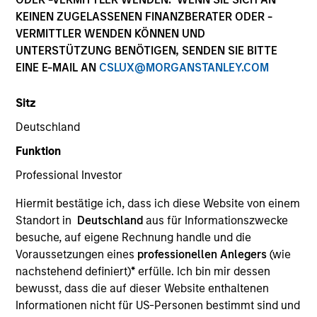
KEINEN ZUGELASSENEN FINANZBERATER ODER -
VERMITTLER WENDEN KÖNNEN UND
UNTERSTÜTZUNG BENÖTIGEN, SENDEN SIE BITTE
EINE E-MAIL AN
CSLUX@MORGANSTANLEY.COM
Ressourcen
Sitz
Deutschland
Funktion
Überblick
Professional Investor
Hiermit bestätige ich, dass ich diese Website von einem
Standort in
Deutschland
aus für Informationszwecke
Anlageziel
besuche, auf eigene Rechnung handle und die
Voraussetzungen eines
professionellen Anlegers
(wie
nachstehend definiert)
*
erfülle. Ich bin mir dessen
Ein attraktives Niveau der Gesamtrendite zu bieten
bewusst, dass die auf dieser Website enthaltenen
und gleichzeitig positive ökologische und soziale
Informationen nicht für US-Personen bestimmt sind und
Auswirkungen und Ergebnisse zu unterstützen.Der