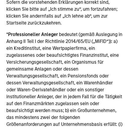
Die
laufenden Kosten
spiegeln die Zahlungen und
Sofern die vorstehenden Erklärungen korrekt sind,
Aufwendungen wider, die während des
klicken Sie bitte auf „Ich stimme zu“, um fortzufahren;
Geschäftsbetriebs des Fonds anfallen und vom Vermögen
klicken Sie andernfalls auf „Ich lehne ab“, um zur
des Fonds im Laufe der Zeit abgezogen werden. Enthalten
Startseite zurückzukehren.
sind die Gebühren für die Anlageverwaltung
(Verwaltungsgebühr), Depotbankgebühren und
*
Professioneller Anleger
bedeutet (gemäß Auslegung in
Administrationskosten.
Anhang II Teil I der Richtlinie 2014/65/EU („MiFID“)): a)
ein Kreditinstitut, eine Wertpapierfirma, ein
zugelassenes oder beaufsichtigtes Finanzinstitut, eine
Durchschnittliche jährliche
Versicherungsgesellschaft, ein Organismus für
Gesamtrendite
gemeinsame Anlagen oder dessen
Verwaltungsgesellschaft, ein Pensionsfonds oder
dessen Verwaltungsgesellschaft, ein Warenhändler
Beim genannten Betrag excl. AA wird davon
ausgegangen, dass alle Ausschüttungen reinvestiert und
oder Waren-Derivatehändler oder ein sonstiger
die Kosten auf Fondsebene abgezogen wurden. Dazu
institutioneller Anleger, der in jedem Fall für die Tätigkeit
gehören die Kosten des Managements, der
auf den Finanzmärkten zugelassen sein oder
Verwahrstelle/Depotbank und der Verwaltung sowie der
beaufsichtigt werden muss; b) ein Großunternehmen,
für den Anleger maximal anfallende Ausgabeaufschlag,
der gegebenenfalls vor einer Investition vom
das mindestens zwei der folgenden
Anlagebetrag abgezogen wird.
Größenanforderungen auf Unternehmensbasis erfüllt: (i)