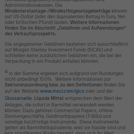
Administrationskosten. Die
Mindesterstanlage-/Mindestfolgeanlagebeträge
können
auf US-Dollar (oder den äquivalenten Betrag in Euro, Yen
oder britischen Pfund) lauten.
Weitere Informationen
finden Sie im Abschnitt „Gebühren und Aufwendungen“
des Verkaufsprospekts.
Die angegebenen Gebühren beziehen sich ausschließlich
auf Morgan Stanley Investment Funds (SICAV) und
schließen keine zusätzlichen Gebühren ein, die bei der
Verpackung in ein Produkt anfallen könnten.
4
In der Summe ergeben sich aufgrund von Rundungen
nicht unbedingt 100%. Weitere Informationen zur
Sektorenzuordnung bzw. zu den Definitionen
finden Sie
auf der Website
www.msci.com/gics
oder und der
Glossarseite
.
Liquide Mittel
entsprechen dem Wert der
Anlagen, die sofort in Barmittel verwandelt werden
können. Dazu gehören Commercial Papers, offene
Devisengeschäfte, Geldmarktpapiere (T-Bills) und
sonstige kurzfristige Instrumente. Diese Instrumente
gelten als Barmitteläquivalente, weil sie liquide sind und
kein signifikantes Risiko besteht, dass sich ihr Wert