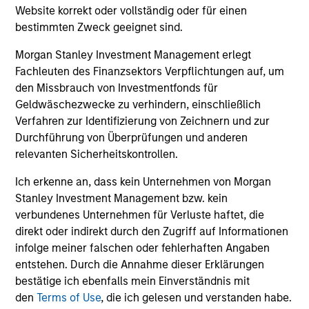
Website korrekt oder vollständig oder für einen
bestimmten Zweck geeignet sind.
Preise und Wertentwicklung
Morgan Stanley Investment Management erlegt
Fachleuten des Finanzsektors Verpflichtungen auf, um
den Missbrauch von Investmentfonds für
Die Wertentwicklung in der Vergangenheit ist kein
Geldwäschezwecke zu verhindern, einschließlich
verlässlicher Indikator für die künftige
Verfahren zur Identifizierung von Zeichnern und zur
Wertentwicklung. Die Rendite kann infolge von
Durchführung von Überprüfungen und anderen
relevanten Sicherheitskontrollen.
Währungsschwankungen steigen oder sinken. Alle
Performanceangaben werden auf Basis der
Ich erkenne an, dass kein Unternehmen von Morgan
Nettoinventarwerte (NIW) berechnet. Alle
Stanley Investment Management bzw. kein
Performance- und Index-Daten stammen von
verbundenes Unternehmen für Verluste haftet, die
Morgan Stanley Investment
direkt oder indirekt durch den Zugriff auf Informationen
infolge meiner falschen oder fehlerhaften Angaben
Management.
Bitte
klicken Sie hier
für weitere
entstehen. Durch die Annahme dieser Erklärungen
Performanceangaben und wichtige Informationen,
bestätige ich ebenfalls mein Einverständnis mit
die sorgfältig zu lesen sind.
den
Terms of Use
, die ich gelesen und verstanden habe.