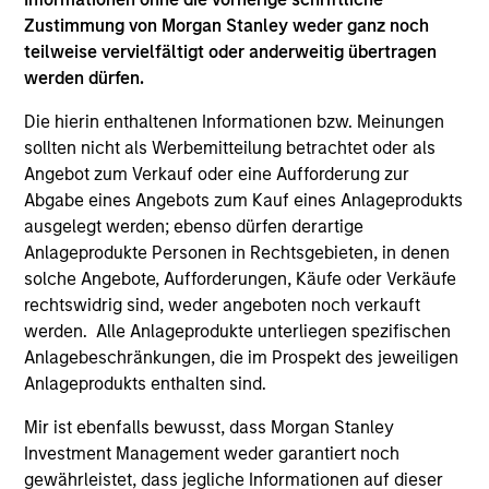
Governance-Praktiken des Unternehmens und die
Zustimmung von Morgan Stanley weder ganz noch
seiner Meinung nach wesentlichen ökologischen
teilweise vervielfältigt oder anderweitig übertragen
und/oder sozialen Themen miteinbeziehen.
werden dürfen.
Die hierin enthaltenen Informationen bzw. Meinungen
sollten nicht als Werbemitteilung betrachtet oder als
Der Wert der Anlagen und der durch diese erzielte
Angebot zum Verkauf oder eine Aufforderung zur
Ertrag unterliegen Schwankungen. Zudem kann
Abgabe eines Angebots zum Kauf eines Anlageprodukts
nicht garantiert werden, dass der Fonds seine
ausgelegt werden; ebenso dürfen derartige
Anlageziele erreicht.
Anlageprodukte Personen in Rechtsgebieten, in denen
solche Angebote, Aufforderungen, Käufe oder Verkäufe
rechtswidrig sind, weder angeboten noch verkauft
werden. Alle Anlageprodukte unterliegen spezifischen
Fondsangaben
Anlagebeschränkungen, die im Prospekt des jeweiligen
Anlageprodukts enthalten sind.
Mir ist ebenfalls bewusst, dass Morgan Stanley
Investment Management weder garantiert noch
gewährleistet, dass jegliche Informationen auf dieser