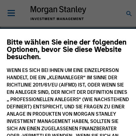
Bitte wählen Sie eine der folgenden
Calvert Global Green
Optionen, bevor Sie diese Website
besuchen.
Bond Fund
WENN ES SICH BEI IHNEN UM EINE EINZELPERSON
HANDELT, DIE EIN „KLEINANLEGER“ IM SINNE DER
RICHTLINIE 2011/61/EU (AIFMD) IST, ODER WENN SIE
EIN ANLEGER SIND, DER NICHT DER DEFINITION EINES
Marketingdokument
„ PROFESSIONELLEN ANLEGERS“ (WIE NACHSTEHEND
DEFINIERT) ENTSPRICHT, UND SIE FRAGEN ZU EINER
Kommentar
ANLAGE IN PRODUKTEN VON MORGAN STANLEY
INVESTMENT MANAGEMENT HABEN, SOLLTEN SIE
Wesentliche Anlegerinformationen
SICH AN EINEN ZUGELASSENEN FINANZBERATER
(KID)
ODER -VERMITTLER WENDEN. WENN SIE SICH AN