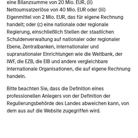
eine Bilanzsumme von 20 Mio. EUR, (ii)
Vollständige Informationen über Gebühren und
Ausgabeaufschläge finden Sie im aktuellen
Nettoumsatzerlöse von 40 Mio. EUR oder (iii)
Verkaufsprospekt des Fonds und in den für die
Eigenmittel von 2 Mio. EUR, das für eigene Rechnung
Anteilsklasse geltenden wesentlichen
handelt; oder (c) eine nationale oder regionale
Anlegerinformationen.
Regierung, einschließlich Stellen der staatlichen
Beispiel: Ein Anleger möchte Aktien im Wert von 100 US-
Schuldenverwaltung auf nationaler oder regionaler
Dollar kaufen. Bei einem maximalen Ausgabeaufschlag
Ebene, Zentralbanken, internationaler und
von 5,75 % werden dem Anleger dafür 106,10 US-Dollar
supranationaler Einrichtungen wie die Weltbank, der
berechnet. Der Ausgabeaufschlag fällt erst bei der
Zeichnung an.
IWF, die EZB, die EIB und andere vergleichbare
internationale Organisationen, die auf eigene Rechnung
Beim genannten Betrag excl. AA wird davon
handeln.
ausgegangen, dass alle Ausschüttungen reinvestiert und
die Kosten auf Fondsebene abgezogen wurden. Der
Bitte beachten Sie, dass die Definition eines
Betrag versteht sich jedoch vor Abzug des für den
Anleger anfallenden Ausgabeaufschlags.
professionellen Anlegers von der Definition der
Regulierungsbehörde des Landes abweichen kann, von
Beim genannten Betrag incl. AA wird davon
dem aus auf die Website zugegriffen wird.
ausgegangen, dass alle Ausschüttungen reinvestiert und
die Kosten auf Fondsebene abgezogen wurden.