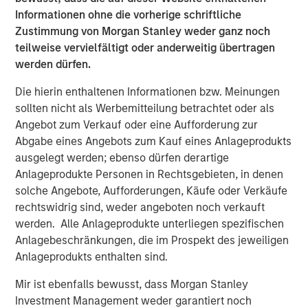
Informationen ohne die vorherige schriftliche
Zustimmung von Morgan Stanley weder ganz noch
Vorgestellte Einblicke
teilweise vervielfältigt oder anderweitig übertragen
werden dürfen.
Die hierin enthaltenen Informationen bzw. Meinungen
sollten nicht als Werbemitteilung betrachtet oder als
Angebot zum Verkauf oder eine Aufforderung zur
Abgabe eines Angebots zum Kauf eines Anlageprodukts
ausgelegt werden; ebenso dürfen derartige
Anlageprodukte Personen in Rechtsgebieten, in denen
solche Angebote, Aufforderungen, Käufe oder Verkäufe
rechtswidrig sind, weder angeboten noch verkauft
werden. Alle Anlageprodukte unterliegen spezifischen
ARTIKEL
T
Anlagebeschränkungen, die im Prospekt des jeweiligen
Anlageprodukts enthalten sind.
The MSIM Quantitative Duration
F
Mir ist ebenfalls bewusst, dass Morgan Stanley
Strategy Model: A Factor-Based
C
Investment Management weder garantiert noch
Approach to Managing Interest Rates