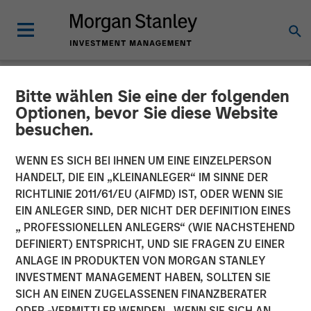
Bitte wählen Sie eine der folgenden
INSIGHTS
Optionen, bevor Sie diese Website
besuchen.
Recognized Resilience: A
Stock Story
WENN ES SICH BEI IHNEN UM EINE EINZELPERSON
HANDELT, DIE EIN „KLEINANLEGER“ IM SINNE DER
RICHTLINIE 2011/61/EU (AIFMD) IST, ODER WENN SIE
14 OKTOBER 2024
EIN ANLEGER SIND, DER NICHT DER DEFINITION EINES
„ PROFESSIONELLEN ANLEGERS“ (WIE NACHSTEHEND
DEFINIERT) ENTSPRICHT, UND SIE FRAGEN ZU EINER
ANLAGE IN PRODUKTEN VON MORGAN STANLEY
INVESTMENT MANAGEMENT HABEN, SOLLTEN SIE
SICH AN EINEN ZUGELASSENEN FINANZBERATER
ODER -VERMITTLER WENDEN. WENN SIE SICH AN