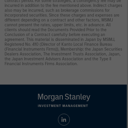
contract period. For some strategies, a contingency fee may be
incurred in addition to the fee mentioned above. Indirect charges
also may be incurred, such as brokerage commissions for
incorporated securities. Since these charges and expenses are
different depending on a contract and other factors, MSIMJ
cannot present the rates, upper limits, etc. in advance. All
clients should read the Documents Provided Prior to the
Conclusion of a Contract carefully before executing an
agreement. This material is disseminated in Japan by MSIMJ,
Registered No. 410 (Director of Kanto Local Finance Bureau
(Financial Instruments Firms)), Membership: the Japan Securities
Dealers Association, The Investment Trusts Association, Japan,
the Japan Investment Advisers Association and the Type II
Financial Instruments Firms Association.