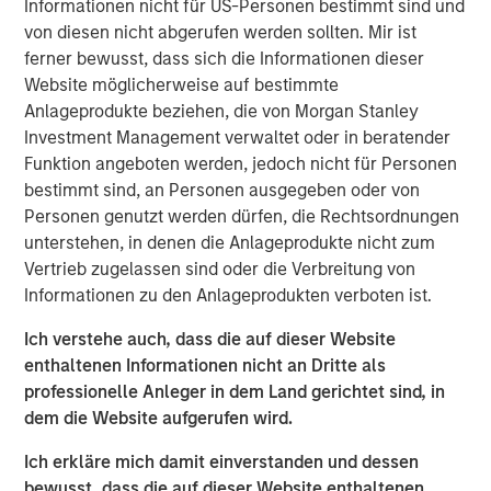
Informationen nicht für US-Personen bestimmt sind und
Ähnliche Einblicke
von diesen nicht abgerufen werden sollten. Mir ist
ferner bewusst, dass sich die Informationen dieser
GLOBAL EQUITY OBSERVER
Website möglicherweise auf bestimmte
Anlageprodukte beziehen, die von Morgan Stanley
Exchanges: the quiet infrastructure behind
Investment Management verwaltet oder in beratender
modern markets
Funktion angeboten werden, jedoch nicht für Personen
bestimmt sind, an Personen ausgegeben oder von
GLOBAL EQUITY OBSERVER
Personen genutzt werden dürfen, die Rechtsordnungen
unterstehen, in denen die Anlageprodukte nicht zum
Börsen: Die stille Infrastruktur hinter den
Vertrieb zugelassen sind oder die Verbreitung von
modernen Märkten
Informationen zu den Anlageprodukten verboten ist.
Ich verstehe auch, dass die auf dieser Website
BRIGHT PROSPECTS
enthaltenen Informationen nicht an Dritte als
Bright Prospects Podcast: Episode 3
professionelle Anleger in dem Land gerichtet sind, in
dem die Website aufgerufen wird.
Ich erkläre mich damit einverstanden und dessen
bewusst, dass die auf dieser Website enthaltenen