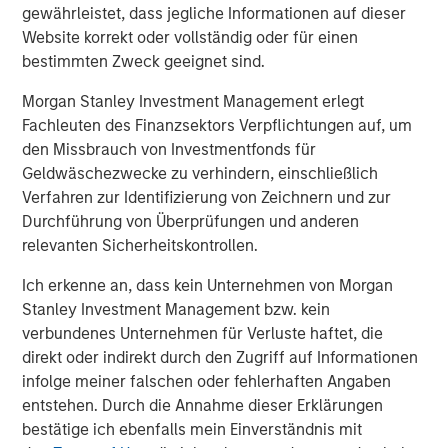
Anton Heese and Matas Vala explore the
H
gewährleistet, dass jegliche Informationen auf dieser
Quantitative Duration Strategy Model, one of the
h
Website korrekt oder vollständig oder für einen
proprietary tools the team uses to enhance their
c
bestimmten Zweck geeignet sind.
investment process, as it helps provide structure
d
and rigour with identifying and processing
l
Morgan Stanley Investment Management erlegt
relevant and important data.
C
Fachleuten des Finanzsektors Verpflichtungen auf, um
f
den Missbrauch von Investmentfonds für
c
05-AUG-2026
0
Geldwäschezwecke zu verhindern, einschließlich
Verfahren zur Identifizierung von Zeichnern und zur
Durchführung von Überprüfungen und anderen
relevanten Sicherheitskontrollen.
Ich erkenne an, dass kein Unternehmen von Morgan
Stanley Investment Management bzw. kein
verbundenes Unternehmen für Verluste haftet, die
direkt oder indirekt durch den Zugriff auf Informationen
Risk Considerations
infolge meiner falschen oder fehlerhaften Angaben
There is no assurance that a portfolio will achieve its investment
entstehen. Durch die Annahme dieser Erklärungen
objective or an investment strategy will work under all market
conditions. Portfolios are subject to market risk, which is the
bestätige ich ebenfalls mein Einverständnis mit
possibility that the market value of securities owned by the