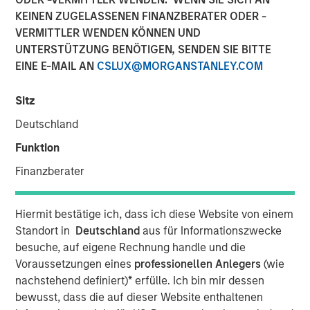
KEINEN ZUGELASSENEN FINANZBERATER ODER -
VERMITTLER WENDEN KÖNNEN UND
UNTERSTÜTZUNG BENÖTIGEN, SENDEN SIE BITTE
Play
EINE E-MAIL AN
CSLUX@MORGANSTANLEY.COM
Sitz
Video
Deutschland
Funktion
See below for important disclosures.
Finanzberater
International Equity Team
The International Equity team follows a disciplined
Hiermit bestätige ich, dass ich diese Website von einem
investment process based on fundamental analysis and
Standort in
Deutschland
aus für Informationszwecke
bottom-up stock selection. They believe that the best
besuche, auf eigene Rechnung handle und die
route to attractive long-term returns is through
Voraussetzungen eines
professionellen Anlegers
(wie
compounding and providing reduced downside
nachstehend definiert)
*
erfülle. Ich bin mir dessen
participation.
bewusst, dass die auf dieser Website enthaltenen