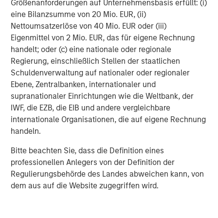
Größenanforderungen auf Unternehmensbasis erfüllt: (i)
companies entail special risks, such as limited product lines,
markets and financial resources, and greater market volatility
eine Bilanzsumme von 20 Mio. EUR, (ii)
than securities of larger, more established companies. Non-
Nettoumsatzerlöse von 40 Mio. EUR oder (iii)
diversified portfolios often invest in a more limited number of
issuers. As such, changes in the financial condition or market
Eigenmittel von 2 Mio. EUR, das für eigene Rechnung
value of a single issuer may cause greater volatility. Derivative
handelt; oder (c) eine nationale oder regionale
instruments may disproportionately increase losses and have a
significant impact on performance. They also may be subject to
Regierung, einschließlich Stellen der staatlichen
counterparty, liquidity, valuation, correlation and market risks.
Schuldenverwaltung auf nationaler oder regionaler
Illiquid securities may be more difficult to sell and value than
Ebene, Zentralbanken, internationaler und
publicly traded securities (liquidity risk).
supranationaler Einrichtungen wie die Weltbank, der
IWF, die EZB, die EIB und andere vergleichbare
IMPORTANT INFORMATION
internationale Organisationen, die auf eigene Rechnung
handeln.
There is no guarantee that any investment strategy will work
under all market conditions, and each investor should evaluate
their ability to invest for the long-term, especially during periods
Bitte beachten Sie, dass die Definition eines
of downturn in the market.
professionellen Anlegers von der Definition der
Regulierungsbehörde des Landes abweichen kann, von
A separately managed account may not be appropriate for all
investors. Separate accounts managed according to the
dem aus auf die Website zugegriffen wird.
particular Strategy may include securities that may not
necessarily track the performance of a particular index. A
minimum asset level is required.