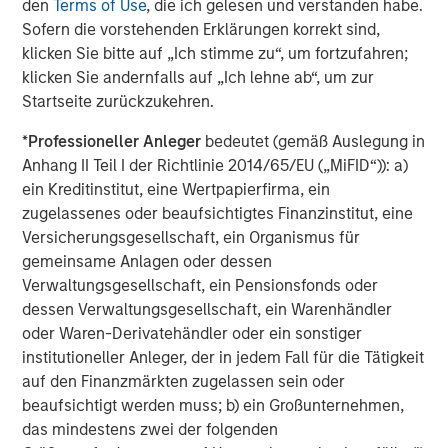
den
Terms of Use
, die ich gelesen und verstanden habe.
portfolio will decline. Market values can change daily due to
economic and other events (e.g. natural disasters, health crises,
Sofern die vorstehenden Erklärungen korrekt sind,
terrorism, conflicts and social unrest) that affect markets,
klicken Sie bitte auf „Ich stimme zu“, um fortzufahren;
countries, companies or governments. It is difficult to predict the
klicken Sie andernfalls auf „Ich lehne ab“, um zur
timing, duration, and potential adverse effects (e.g. portfolio
liquidity) of events. Accordingly, you can lose money investing in
Startseite zurückzukehren.
this portfolio. Please be aware that this portfolio may be subject
to certain additional risks. Changes in the worldwide economy,
*
Professioneller Anleger
bedeutet (gemäß Auslegung in
consumer spending, competition, demographics and consumer
preferences, government regulation and economic conditions
Anhang II Teil I der Richtlinie 2014/65/EU („MiFID“)): a)
may adversely affect global franchise companies and may
ein Kreditinstitut, eine Wertpapierfirma, ein
negatively impact the strategy to a greater extent than if the
zugelassenes oder beaufsichtigtes Finanzinstitut, eine
strategy's assets were invested in a wider variety of companies.
ESG strategies that incorporate impact investing and/or
Versicherungsgesellschaft, ein Organismus für
Environmental, Social and Governance (ESG) factors could result
gemeinsame Anlagen oder dessen
in relative investment performance deviating from other
strategies or broad market benchmarks, depending on whether
Verwaltungsgesellschaft, ein Pensionsfonds oder
such sectors or investments are in or out of favor in the market.
dessen Verwaltungsgesellschaft, ein Warenhändler
As a result, there is no assurance ESG strategies could result in
oder Waren-Derivatehändler oder ein sonstiger
more favorable investment performance. In general, equities
securities’ values also fluctuate in response to activities specific
institutioneller Anleger, der in jedem Fall für die Tätigkeit
to a company. Investments in foreign markets entail special risks
auf den Finanzmärkten zugelassen sein oder
such as currency, political, economic, market and liquidity risks.
The risks of investing in emerging market countries are greater
beaufsichtigt werden muss; b) ein Großunternehmen,
than risks associated with investments in foreign developed
das mindestens zwei der folgenden
countries. Stocks of small- and medium capitalization