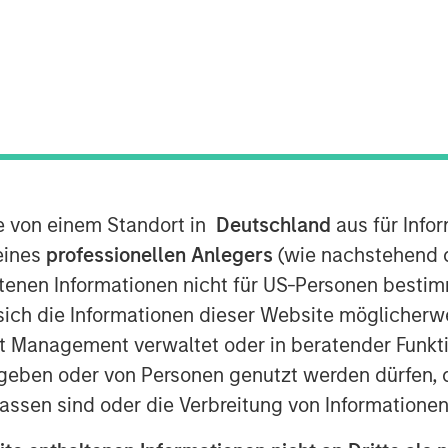
te von einem Standort in
Deutschland
aus für Info
eines
professionellen Anlegers
(wie nachstehend d
the Morgan Stanley Investment
tenen Informationen nicht für US-Personen bestim
2
rdship Team
(“GST”, or “we”)
s sich die Informationen dieser Website mögliche
apital and Biodiversity, Workers’
t Management verwaltet oder in beratender Funkti
3
) that we believe
will be high on the
geben oder von Personen genutzt werden dürfen, 
assen sind oder die Verbreitung von Informatione
y Stewardship
: Increased focus