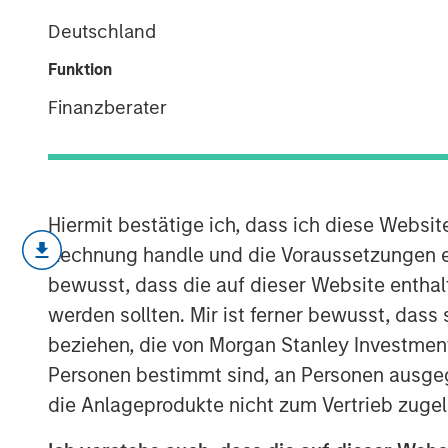
Trends
Deutschland
Funktion
30 APRIL 2024
Finanzberater
Executive Summary
Hiermit bestätige ich, dass ich diese Websi
Rechnung handle und die Voraussetzungen 
As the 2024 proxy season kicks off, 
bewusst, dass die auf dieser Website enthal
1
Management (“MSIM”)
Global Stewa
werden sollten. Mir ist ferner bewusst, das
highlights three key themes: Natural C
beziehen, die von Morgan Stanley Investmen
Rights, and Artificial Intelligence (AI
Personen bestimmt sind, an Personen ausge
agenda for investors.
die Anlageprodukte nicht zum Vertrieb zugel
Natural Capital and Biodiversit