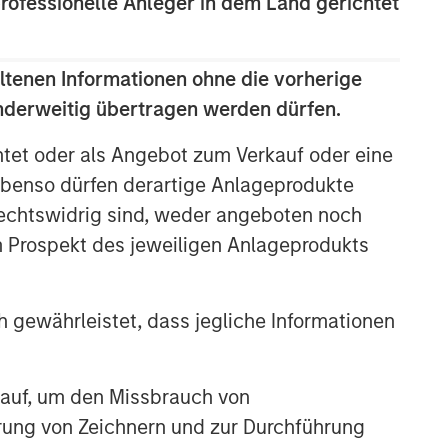
professionelle Anleger in dem Land gerichtet
ltenen Informationen ohne die vorherige
anderweitig übertragen werden dürfen.
htet oder als Angebot zum Verkauf oder eine
benso dürfen derartige Anlageprodukte
rechtswidrig sind, weder angeboten noch
m Prospekt des jeweiligen Anlageprodukts
 gewährleistet, dass jegliche Informationen
 auf, um den Missbrauch von
erung von Zeichnern und zur Durchführung