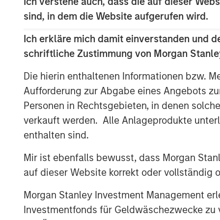
Ich verstehe auch, dass die auf dieser Webs
around portfolio companies’ imp
sind, in dem die Website aufgerufen wird.
resources, in consideration of t
on Nature-related Financial Disc
Ich erkläre mich damit einverstanden und d
schriftliche Zustimmung von Morgan Stanley
Workers’ Rights
: We expect shar
workers’ rights to maintain high
Die hierin enthaltenen Informationen bzw. M
other social issues in 2024.
Aufforderung zur Abgabe eines Angebots zu
Personen in Rechtsgebieten, in denen solch
AI Transparency and Oversight
:
verkauft werden. Alle Anlageprodukte unter
establish AI oversight and tran
enthalten sind.
across sector in the 2024 proxy s
Securities and Exchange Commiss
Mir ist ebenfalls bewusst, dass Morgan Sta
4
auf dieser Website korrekt oder vollständig
suggesting that Apple
and Disn
shareholder proposals to a vote 
Morgan Stanley Investment Management erle
Investmentfonds für Geldwäschezwecke zu ver