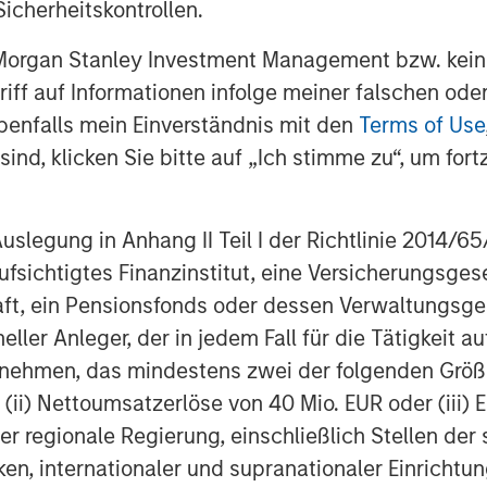
icherheitskontrollen.
 Morgan Stanley Investment Management bzw. kein
ent business segment of Morgan
ugriff auf Informationen infolge meiner falschen od
. MSIM is composed of a number of
benfalls mein Einverständnis mit den
Terms of Use
nley, including MSIM Fund
ind, klicken Sie bitte auf „Ich stimme zu“, um fortz
 to “Morgan Stanley” or the “Firm” in
 and its consolidated subsidiaries. In
 a part of Morgan Stanley’s processes
egung in Anhang II Teil I der Richtlinie 2014/65/EU
investing. Certain subsidiaries of
fsichtigtes Finanzinstitut, eine Versicherungsge
ment business, including but not
t, ein Pensionsfonds oder dessen Verwaltungsges
ent and Parametric Portfolio
neller Anleger, der in jedem Fall für die Tätigkeit
ach to sustainable investing and
ernehmen, das mindestens zwei der folgenden Gr
 Accordingly, the discussion of
, (ii) Nettoumsatzerlöse von 40 Mio. EUR oder (iii) 
may not be applicable to each Morgan
ther, some investment strategies may
er regionale Regierung, einschließlich Stellen de
urrently feasible or appropriate to do
ken, internationaler und supranationaler Einrichtun