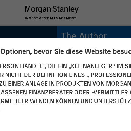
The Author
 Optionen, bevor Sie diese Website besu
Robert Walker
Executive Director
ERSON HANDELT, DIE EIN „KLEINANLEGER“ IM SI
DER NICHT DER DEFINITION EINES „ PROFESSIO
EN ZU EINER ANLAGE IN PRODUKTEN VON MORG
ELASSENEN FINANZBERATER ODER -VERMITTLER 
RMITTLER WENDEN KÖNNEN UND UNTERSTÜTZUN
M
hip