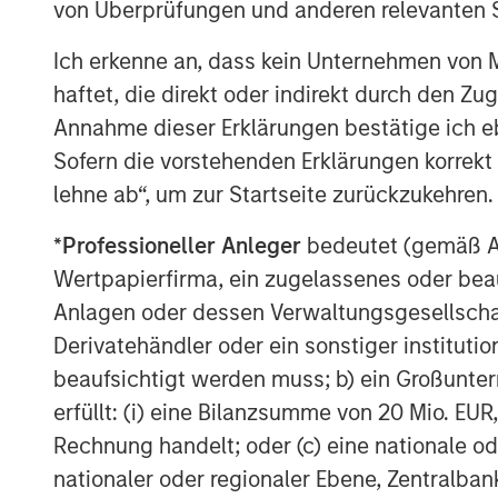
PDF herunterladen
von Überprüfungen und anderen relevanten S
Ich erkenne an, dass kein Unternehmen von
1
MSIM refers to the investment managem
haftet, die direkt oder indirekt durch den Z
Stanley, a global financial services firm
Annahme dieser Erklärungen bestätige ich e
wholly-owned subsidiaries of Morgan Sta
Sofern die vorstehenden Erklärungen korrekt s
Management (Ireland) Limited. References
lehne ab“, um zur Startseite zurückzukehren.
this document refer to the parent company
some instances, MSIM may leverage or be
*
Professioneller Anleger
bedeutet (gemäß Ausl
and/ or initiatives related to sustainable 
Wertpapierfirma, ein zugelassenes oder beau
Morgan Stanley in its Investment Manage
Anlagen oder dessen Verwaltungsgesellschaf
limited to Calvert Research and Managem
Derivatehändler oder ein sonstiger institutio
Associates LLC, may differ in their appro
beaufsichtigt werden muss; b) ein Großunt
maintain separate sustainability policies.
erfüllt: (i) eine Bilanzsumme von 20 Mio. EUR
sustainable investing described herein 
Stanley affiliate or investment team. Fur
Rechnung handelt; oder (c) eine nationale od
not consider ESG factors where it is not c
nationaler oder regionaler Ebene, Zentralban