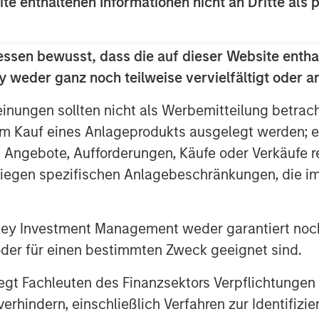
ite enthaltenen Informationen nicht an Dritte als 
act and dependencies on natural
he new guidance from the Taskforce
losures (TNFD).
essen bewusst, dass die auf dieser Website entha
 weder ganz noch teilweise vervielfältigt oder 
eholder resolutions focused on
er investor support compared to
einungen sollten nicht als Werbemitteilung betrac
m Kauf eines Anlageprodukts ausgelegt werden; e
e Angebote, Aufforderungen, Käufe oder Verkäufe 
 The GST expects proposals to
liegen spezifischen Anlagebeschränkungen, die i
sparency as a new emerging issue
eason. For instance, the U.S.
ion (SEC) published letters
nley Investment Management weder garantiert noch
5
 oder für einen bestimmten Zweck geeignet sind.
ey
should put their AI-related
has set a precedent.
gt Fachleuten des Finanzsektors Verpflichtungen
hindern, einschließlich Verfahren zur Identifizi