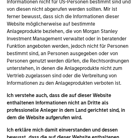
SpendMend is a leading provider of cost cycle
Informationen nicht für US-Personen bestimmt sind und
management and regulatory compliance
von diesen nicht abgerufen werden sollten. Mir ist
ferner bewusst, dass sich die Informationen dieser
management systems to hospitals and health
Website möglicherweise auf bestimmte
systems. Utilizing propietary technology to find
Anlageprodukte beziehen, die von Morgan Stanley
instances of payment error, SpendMend is the clear
Investment Management verwaltet oder in beratender
market leader in profit recovery.
Funktion angeboten werden, jedoch nicht für Personen
View Current Employment Opportunities
bestimmt sind, an Personen ausgegeben oder von
Personen genutzt werden dürfen, die Rechtsordnungen
View Site
unterstehen, in denen die Anlageprodukte nicht zum
Vertrieb zugelassen sind oder die Verbreitung von
Board Membership
Informationen zu den Anlageprodukten verboten ist.
Steve Rodgers,
David M. Thompson
Ich verstehe auch, dass die auf dieser Website
Investment Team
enthaltenen Informationen nicht an Dritte als
Morgan Stanley Capital Partners
professionelle Anleger in dem Land gerichtet sind, in
dem die Website aufgerufen wird.
Press Release
Morgan Stanley Capital Partners Completes
Ich erkläre mich damit einverstanden und dessen
bewusst, dass die auf dieser Website enthaltenen