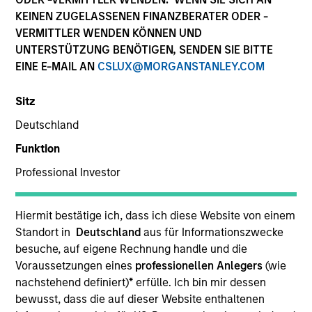
KEINEN ZUGELASSENEN FINANZBERATER ODER -
VERMITTLER WENDEN KÖNNEN UND
UNTERSTÜTZUNG BENÖTIGEN, SENDEN SIE BITTE
SECTOR
EINE E-MAIL AN
CSLUX@MORGANSTANLEY.COM
Healthcare Services
Sitz
Deutschland
COUNTRY
United States
Funktion
Professional Investor
Hiermit bestätige ich, dass ich diese Website von einem
Invested on
Standort in
Deutschland
aus für Informationszwecke
Mar 2022
besuche, auf eigene Rechnung handle und die
Voraussetzungen eines
professionellen Anlegers
(wie
Transaction Type
nachstehend definiert)
*
erfülle. Ich bin mir dessen
Buyout
bewusst, dass die auf dieser Website enthaltenen