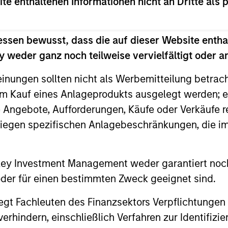
ite enthaltenen Informationen nicht an Dritte als 
es utilizing a private equity approach. He was also a fin
essen bewusst, dass die auf dieser Website entha
ctors of Aveanna Healthcare, U.S. HealthConnect, Spen
 weder ganz noch teilweise vervielfältigt oder 
ors of a number of other healthcare companies, includi
mbion. Mr. Rodgers also serves on the Board of Advisors
einungen sollten nicht als Werbemitteilung betrac
rship at Dartmouth College and is a member of the Boa
m Kauf eines Anlageprodukts ausgelegt werden; e
e, from Dartmouth College, and holds an MBA from The
e Angebote, Aufforderungen, Käufe oder Verkäufe 
liegen spezifischen Anlagebeschränkungen, die i
nley Investment Management weder garantiert noch
 oder für einen bestimmten Zweck geeignet sind.
gt Fachleuten des Finanzsektors Verpflichtungen
hindern, einschließlich Verfahren zur Identifizi