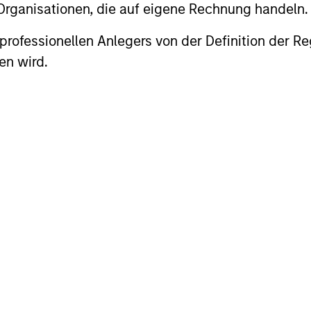
 Organisationen, die auf eigene Rechnung handeln.
es professionellen Anlegers von der Definition de
care in :60
en wird.
 Partners (MSCP) explains why the rise of consumerism
ignificant cost savings and quality enhancement.
s