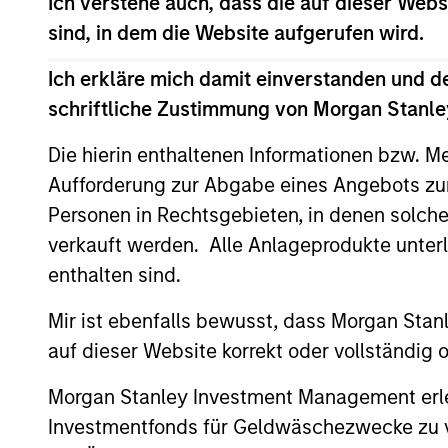
Ich verstehe auch, dass die auf dieser Webs
firm’s efforts to invest in public compani
sind, in dem die Website aufgerufen wird.
Sons Incorporated.
Ich erkläre mich damit einverstanden und d
Mr. Rodgers serves on the board of dire
schriftliche Zustimmung von Morgan Stanley
previously served on the board of direct
Ovation Fertility, Patient Keeper, and Sy
Die hierin enthaltenen Informationen bzw. M
and the Magnusson Center for Entrepreneu
Aufforderung zur Abgabe eines Angebots zu
School. Mr. Rodgers graduated, cum laud
Personen in Rechtsgebieten, in denen solch
School of Business.
verkauft werden. Alle Anlageprodukte unter
enthalten sind.
Mir ist ebenfalls bewusst, dass Morgan Sta
auf dieser Website korrekt oder vollständig
Morgan Stanley Investment Management erle
Investmentfonds für Geldwäschezwecke zu ver