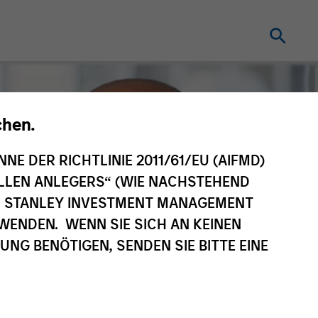
chen.
NNE DER RICHTLINIE 2011/61/EU (AIFMD)
NELLEN ANLEGERS“ (WIE NACHSTEHEND
AN STANLEY INVESTMENT MANAGEMENT
WENDEN. WENN SIE SICH AN KEINEN
G BENÖTIGEN, SENDEN SIE BITTE EINE