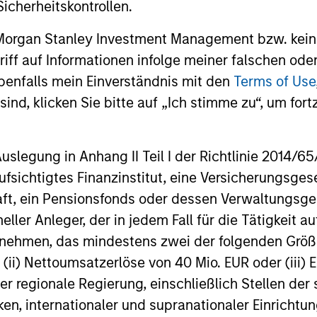
icherheitskontrollen.
 Morgan Stanley Investment Management bzw. kein
ugriff auf Informationen infolge meiner falschen od
benfalls mein Einverständnis mit den
Terms of Use
ind, klicken Sie bitte auf „Ich stimme zu“, um fortz
Play
egung in Anhang II Teil I der Richtlinie 2014/65/EU
fsichtigtes Finanzinstitut, eine Versicherungsge
Video
t, ein Pensionsfonds oder dessen Verwaltungsges
neller Anleger, der in jedem Fall für die Tätigkeit
ernehmen, das mindestens zwei der folgenden Gr
, (ii) Nettoumsatzerlöse von 40 Mio. EUR oder (iii) 
er regionale Regierung, einschließlich Stellen de
ken, internationaler und supranationaler Einrichtun