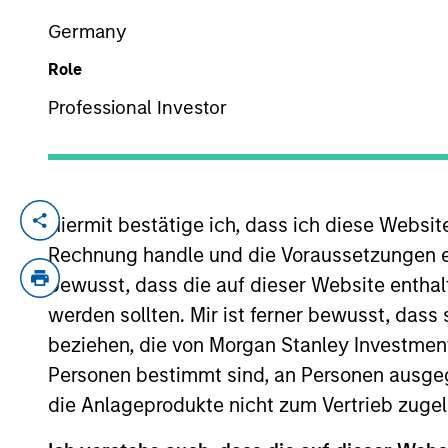
Germany
Role
YEARS OF INDUSTRY EXPERIENCE
26
Years
Professional Investor
I am a firm be
Hiermit bestätige ich, dass ich diese Websi
change, if fo
Rechnung handle und die Voraussetzungen 
with all have
bewusst, dass die auf dieser Website enthal
werden sollten. Mir ist ferner bewusst, das
health outcom
beziehen, die von Morgan Stanley Investmen
Personen bestimmt sind, an Personen ausge
Mr. Rodgers joined Morgan Stanley in 201
on private equity investments. At Whitne
die Anlageprodukte nicht zum Vertrieb zugel
investing activities. Mr. Rodgers was a M