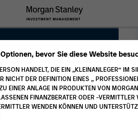
 Optionen, bevor Sie diese Website besu
ERSON HANDELT, DIE EIN „KLEINANLEGER“ IM SI
DER NICHT DER DEFINITION EINES „ PROFESSIO
EN ZU EINER ANLAGE IN PRODUKTEN VON MORG
ELASSENEN FINANZBERATER ODER -VERMITTLER 
RMITTLER WENDEN KÖNNEN UND UNTERSTÜTZUN
M