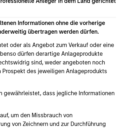
professionelle Anleger in dem Land gerichtet
ancial analyst at Alex. Brown &
ltenen Informationen ohne die vorherige
dMend and Clarity Software and
anderweitig übertragen werden dürfen.
ng Amisys Synertech, Herbalife,
 of the Geisel School of Medicine
htet oder als Angebot zum Verkauf oder eine
rd Trustees at the Millbrook
benso dürfen derartige Anlageprodukte
 Stanford University Graduate
rechtswidrig sind, weder angeboten noch
m Prospekt des jeweiligen Anlageprodukts
 gewährleistet, dass jegliche Informationen
 auf, um den Missbrauch von
erung von Zeichnern und zur Durchführung