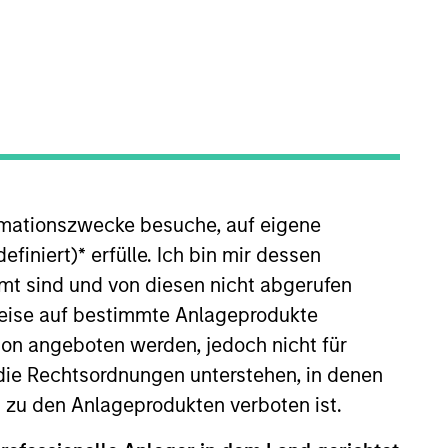
an be a force for positive
rmationszwecke besuche, auf eigene
es that we get involved
efiniert)
*
erfülle. Ich bin mir dessen
re or maintain positive
mt sind und von diesen nicht abgerufen
rweise auf bestimmte Anlageprodukte
on angeboten werden, jedoch nicht für
die Rechtsordnungen unterstehen, in denen
enior Managing Director focusing
e and led the firm’s healthcare
n zu den Anlageprodukten verboten ist.
ate equity firm, where he led the