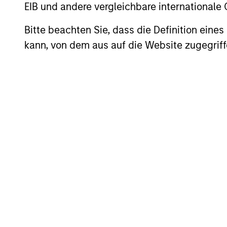
EIB und andere vergleichbare internationale
Bitte beachten Sie, dass die Definition ein
This is Consumer-Driven Health
kann, von dem aus auf die Website zugegriff
Steve Rodgers of Morgan Stanley Capital
healthcare has the potential to lead to s
Q&A with Steve