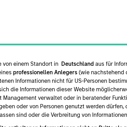
TEAM
Morgan Stanley
Capital Partners
liever that the private markets c
te von einem Standort in
Deutschland
aus für Info
cused appropriately. The compani
eines
professionellen Anlegers
(wie nachstehend d
 the potential to improve healthca
tenen Informationen nicht für US-Personen bestim
s sich die Informationen dieser Website mögliche
es for people.
t Management verwaltet oder in beratender Funkti
geben oder von Personen genutzt werden dürfen, 
8 from J.H. Whitney Capital Partners, where he was a S
y Mr. Rodgers was a member of the Investment Committe
assen sind oder die Verbreitung von Informatione
anaging Partner at the Riverside Company, a global priv