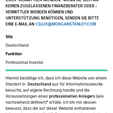
KEINEN ZUGELASSENEN FINANZBERATER ODER -
VERMITTLER WENDEN KÖNNEN UND
UNTERSTÜTZUNG BENÖTIGEN, SENDEN SIE BITTE
SECTOR
EINE E-MAIL AN
CSLUX@MORGANSTANLEY.COM
Business & Consumer Services
Sitz
Deutschland
COUNTRY
United States
Funktion
Professional Investor
Hiermit bestätige ich, dass ich diese Website von einem
Invested on
Standort in
Deutschland
aus für Informationszwecke
Nov 2022
besuche, auf eigene Rechnung handle und die
Voraussetzungen eines
professionellen Anlegers
(wie
Transaction Type
nachstehend definiert)
*
erfülle. Ich bin mir dessen
Founder Recapitalization
bewusst, dass die auf dieser Website enthaltenen