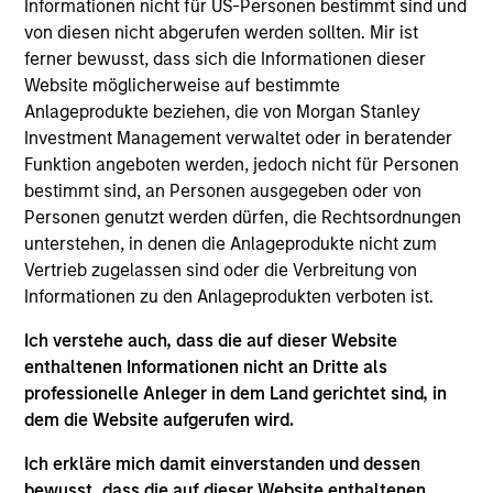
Emler Swim School is a leading provider of
Informationen nicht für US-Personen bestimmt sind und
company-owned swim schools in more than 60
von diesen nicht abgerufen werden sollten. Mir ist
ferner bewusst, dass sich die Informationen dieser
locations across the U.S. Emler provides the
Website möglicherweise auf bestimmte
essential, life-saving service of teaching children
Anlageprodukte beziehen, die von Morgan Stanley
(ranging from infants to five-year-olds and up) how
Investment Management verwaltet oder in beratender
to swim.
Funktion angeboten werden, jedoch nicht für Personen
View Current Employment Opportunities
bestimmt sind, an Personen ausgegeben oder von
Personen genutzt werden dürfen, die Rechtsordnungen
View Site
unterstehen, in denen die Anlageprodukte nicht zum
Vertrieb zugelassen sind oder die Verbreitung von
Board Membership
Informationen zu den Anlageprodukten verboten ist.
David M. Thompson,
Maxwell Waterous,
Sharveen Seebaluck
Ich verstehe auch, dass die auf dieser Website
enthaltenen Informationen nicht an Dritte als
Investment Team
professionelle Anleger in dem Land gerichtet sind, in
Morgan Stanley Capital Partners
dem die Website aufgerufen wird.
Press Release
Ich erkläre mich damit einverstanden und dessen
bewusst, dass die auf dieser Website enthaltenen