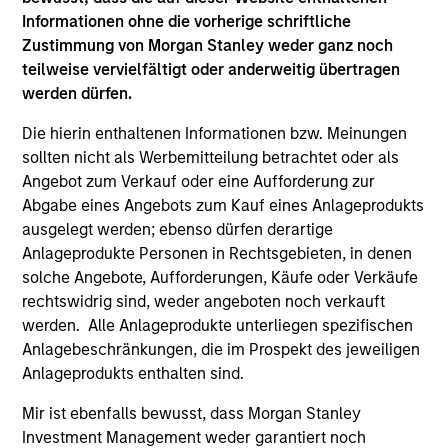
Morgan Stanley Capital Partners Completes
Informationen ohne die vorherige schriftliche
Investment in Emler Swim School
Zustimmung von Morgan Stanley weder ganz noch
Oct 21,2022
teilweise vervielfältigt oder anderweitig übertragen
werden dürfen.
Die hierin enthaltenen Informationen bzw. Meinungen
sollten nicht als Werbemitteilung betrachtet oder als
Angebot zum Verkauf oder eine Aufforderung zur
Abgabe eines Angebots zum Kauf eines Anlageprodukts
ausgelegt werden; ebenso dürfen derartige
As of July 25, 2025. The above is provided for informational
and educational purposes only. There is no guarantee that
Anlageprodukte Personen in Rechtsgebieten, in denen
the investment mentioned resulted in positive performance
solche Angebote, Aufforderungen, Käufe oder Verkäufe
(for realized holdings), or will perform well in the future (for
rechtswidrig sind, weder angeboten noch verkauft
current holdings). The trademarks and service marks above
werden. Alle Anlageprodukte unterliegen spezifischen
are the property of their respective owners. The information
on this website has not been authorized, sponsored, or
Anlagebeschränkungen, die im Prospekt des jeweiligen
otherwise approved by such owners. By clicking on any
Anlageprodukts enthalten sind.
links shown here, you agree that you are navigating to a
third party site. We are providing these hyperlinks to you
Mir ist ebenfalls bewusst, dass Morgan Stanley
only as a convenience and the inclusion of any hyperlink is
Investment Management weder garantiert noch
not and does not imply any endorsement, approval,