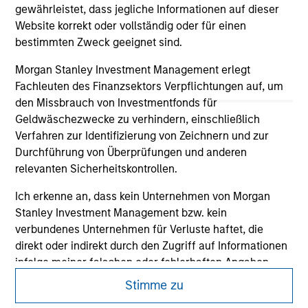
investigation, verification or monitoring by us of any
gewährleistet, dass jegliche Informationen auf dieser
information contained in any hyperlinked site. In no event
Website korrekt oder vollständig oder für einen
shall we be responsible for the information contained on
bestimmten Zweck geeignet sind.
the site or your use of such site.
Morgan Stanley Investment Management erlegt
Fachleuten des Finanzsektors Verpflichtungen auf, um
den Missbrauch von Investmentfonds für
Geldwäschezwecke zu verhindern, einschließlich
Verfahren zur Identifizierung von Zeichnern und zur
Durchführung von Überprüfungen und anderen
relevanten Sicherheitskontrollen.
Ich erkenne an, dass kein Unternehmen von Morgan
Stanley Investment Management bzw. kein
verbundenes Unternehmen für Verluste haftet, die
direkt oder indirekt durch den Zugriff auf Informationen
Morgan Stanley
infolge meiner falschen oder fehlerhaften Angaben
Morgan Stanley Careers
entstehen. Durch die Annahme dieser Erklärungen
Stimme zu
bestätige ich ebenfalls mein Einverständnis mit