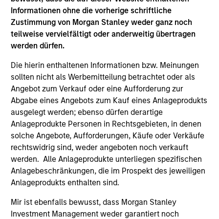
Informationen ohne die vorherige schriftliche
Zustimmung von Morgan Stanley weder ganz noch
teilweise vervielfältigt oder anderweitig übertragen
werden dürfen.
Die hierin enthaltenen Informationen bzw. Meinungen
ALTS IN FOCUS
PR
sollten nicht als Werbemitteilung betrachtet oder als
Angebot zum Verkauf oder eine Aufforderung zur
Private Equity 2026 Midyear Outlook
Mo
Abgabe eines Angebots zum Kauf eines Anlageprodukts
Ac
The foundation for a multi-year recovery is
ausgelegt werden; ebenso dürfen derartige
now in place. The next phase depends less on
In
Anlageprodukte Personen in Rechtsgebieten, in denen
direction than on breadth.
Cap
solche Angebote, Aufforderungen, Käufe oder Verkäufe
pr
rechtswidrig sind, weder angeboten noch verkauft
St
werden. Alle Anlageprodukte unterliegen spezifischen
tod
Anlagebeschränkungen, die im Prospekt des jeweiligen
pro
Anlageprodukts enthalten sind.
ser
Mir ist ebenfalls bewusst, dass Morgan Stanley
16-JUL-2026
24
Investment Management weder garantiert noch