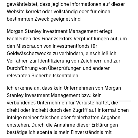
gewährleistet, dass jegliche Informationen auf dieser
Website korrekt oder vollständig oder für einen
bestimmten Zweck geeignet sind.
Morgan Stanley Investment Management erlegt
Fachleuten des Finanzsektors Verpflichtungen auf, um
May not represent all Team Members.
den Missbrauch von Investmentfonds für
Geldwäschezwecke zu verhindern, einschließlich
The information on this page is for informational
Verfahren zur Identifizierung von Zeichnern und zur
purposes only. The information contained herein does
not constitute and should not be construed as an
Durchführung von Überprüfungen und anderen
offering of advisory services or an offer to sell or a
relevanten Sicherheitskontrollen.
solicitation of an offer to buy any securities in any
jurisdiction in which such offer or solicitation,
Ich erkenne an, dass kein Unternehmen von Morgan
purchase or sale would be unlawful under the
Stanley Investment Management bzw. kein
securities, insurance or other laws of such jurisdiction.
verbundenes Unternehmen für Verluste haftet, die
All investing involves risks, including a loss of principal.
direkt oder indirekt durch den Zugriff auf Informationen
infolge meiner falschen oder fehlerhaften Angaben
Please refer to the strategy detail page for important
entstehen. Durch die Annahme dieser Erklärungen
information on the strategy, including additional risk
bestätige ich ebenfalls mein Einverständnis mit
considerations.