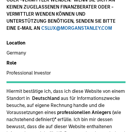
KEINEN ZUGELASSENEN FINANZBERATER ODER -
VERMITTLER WENDEN KÖNNEN UND
UNTERSTÜTZUNG BENÖTIGEN, SENDEN SIE BITTE
EINE E-MAIL AN
CSLUX@MORGANSTANLEY.COM
Location
Germany
Role
YEARS OF INDUSTRY EXPERIENCE
Professional Investor
14
Years
TEAM
Hiermit bestätige ich, dass ich diese Website von einem
Standort in
Deutschland
aus für Informationszwecke
Morgan Stanley Capital Partners
besuche, auf eigene Rechnung handle und die
Voraussetzungen eines
professionellen Anlegers
(wie
nachstehend definiert)
*
erfülle. Ich bin mir dessen
bewusst, dass die auf dieser Website enthaltenen
Sharveen Seebaluck is an Executive Director of