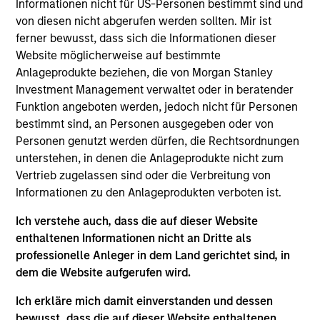
Informationen nicht für US-Personen bestimmt sind und
Morgan Stanley and is based in New York. Sharveen
von diesen nicht abgerufen werden sollten. Mir ist
joined Morgan Stanley Capital Partners (MSCP) in
ferner bewusst, dass sich die Informationen dieser
2019. Sharveen was a Senior Engagement Manager
Website möglicherweise auf bestimmte
at McKinsey (2014-2019) where she focused on
Anlageprodukte beziehen, die von Morgan Stanley
Strategy and Growth Transformation Advisory. Prior
Investment Management verwaltet oder in beratender
to McKinsey, Sharveen was an Associate at
Funktion angeboten werden, jedoch nicht für Personen
Goldman Sachs (2008-2012) within their
bestimmt sind, an Personen ausgegeben oder von
Commodities Power and Natural Gas business.
Personen genutzt werden dürfen, die Rechtsordnungen
Sharveen holds a B.S. and M.S. from Florida
unterstehen, in denen die Anlageprodukte nicht zum
Institute of Technology and an MBA from Columbia
Vertrieb zugelassen sind oder die Verbreitung von
Business School.
Informationen zu den Anlageprodukten verboten ist.
Ich verstehe auch, dass die auf dieser Website
Team Insights
enthaltenen Informationen nicht an Dritte als
professionelle Anleger in dem Land gerichtet sind, in
dem die Website aufgerufen wird.
Ich erkläre mich damit einverstanden und dessen
bewusst, dass die auf dieser Website enthaltenen