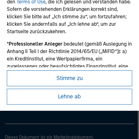
den
Terms of Use
, die ich gelesen und verstanden habe.
Sofern die vorstehenden Erklärungen korrekt sind,
klicken Sie bitte auf „Ich stimme zu“, um fortzufahren;
klicken Sie andernfalls auf „Ich lehne ab“, um zur
Startseite zurückzukehren.
*
Professioneller Anleger
bedeutet (gemäß Auslegung in
Anhang II Teil I der Richtlinie 2014/65/EU („MiFID“)): a)
ein Kreditinstitut, eine Wertpapierfirma, ein
zugelassenes oder beaufsichtigtes Finanzinstitut, eine
Versicherungsgesellschaft, ein Organismus für
Stimme zu
gemeinsame Anlagen oder dessen
Morgan Stanley
Verwaltungsgesellschaft, ein Pensionsfonds oder
dessen Verwaltungsgesellschaft, ein Warenhändler
Lehne ab
Morgan Stanley Careers
oder Waren-Derivatehändler oder ein sonstiger
institutioneller Anleger, der in jedem Fall für die Tätigkeit
auf den Finanzmärkten zugelassen sein oder
beaufsichtigt werden muss; b) ein Großunternehmen,
das mindestens zwei der folgenden
Dieses Dokument ist ein Marketingdokument.