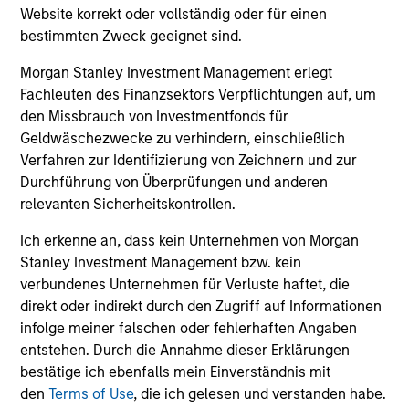
erstklassigen, geschlossenen und
Website korrekt oder vollständig oder für einen
kapazitätsbeschränkten Managern. Wir nutzen
bestimmten Zweck geeignet sind.
Skalenvorteile, um günstige Bedingungen auszuhandeln,
Morgan Stanley Investment Management erlegt
und konzentrieren uns auf die Entwicklung flexibler und
Fachleuten des Finanzsektors Verpflichtungen auf, um
kreativer Implementierungsoptionen für Kunden.
den Missbrauch von Investmentfonds für
Geldwäschezwecke zu verhindern, einschließlich
Verfahren zur Identifizierung von Zeichnern und zur
Durchführung von Überprüfungen und anderen
Unsere Größe und Expertise ermöglichen es uns,
relevanten Sicherheitskontrollen.
unseren Kunden eine einzigartige Reihe von
Ich erkenne an, dass kein Unternehmen von Morgan
Engagements und Portfoliooptionen zu bieten.
Stanley Investment Management bzw. kein
Wir bieten Flexibilität in Bezug auf Strategien,
verbundenes Unternehmen für Verluste haftet, die
Umsetzungsinstrumente, Anlagearten und
direkt oder indirekt durch den Zugriff auf Informationen
Liquiditätspräferenzen.
infolge meiner falschen oder fehlerhaften Angaben
entstehen. Durch die Annahme dieser Erklärungen
Mark van der Zwan
bestätige ich ebenfalls mein Einverständnis mit
Chief Investment Officer and Head of
den
Terms of Use
, die ich gelesen und verstanden habe.