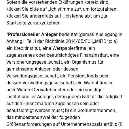
the AIP Hedge Fund Team
Sofern die vorstehenden Erklärungen korrekt sind,
klicken Sie bitte auf „Ich stimme zu“, um fortzufahren;
klicken Sie andernfalls auf „Ich lehne ab“, um zur
Startseite zurückzukehren.
*
Professioneller Anleger
bedeutet (gemäß Auslegung in
Anhang II Teil I der Richtlinie 2014/65/EU („MiFID“)): a)
ein Kreditinstitut, eine Wertpapierfirma, ein
Unsere Hedgefonds
zugelassenes oder beaufsichtigtes Finanzinstitut, eine
Teams
Versicherungsgesellschaft, ein Organismus für
gemeinsame Anlagen oder dessen
Verwaltungsgesellschaft, ein Pensionsfonds oder
Unsere spezialisierten Teams werden von
dessen Verwaltungsgesellschaft, ein Warenhändler
langjährigen Investoren geleitet. Wir setzen auf
oder Waren-Derivatehändler oder ein sonstiger
disziplinierte Verfahren und streben danach, starke
institutioneller Anleger, der in jedem Fall für die Tätigkeit
langfristige Anlageergebnisse zu erzielen.
auf den Finanzmärkten zugelassen sein oder
beaufsichtigt werden muss; b) ein Großunternehmen,
das mindestens zwei der folgenden
AIP Hedge Fund Team
Größenanforderungen auf Unternehmensbasis erfüllt: (i)