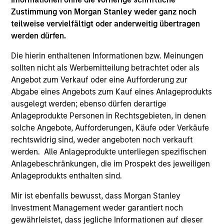
Zustimmung von Morgan Stanley weder ganz noch
Unsere Plattform spiegelt die Bedürfnisse und Interessen
teilweise vervielfältigt oder anderweitig übertragen
unserer Anleger wider. Wir verfügen über ausgeklügelte
werden dürfen.
Anpassungsmöglichkeiten, mit denen wir
maßgeschneiderte Portfolios erstellen, die Anlagen,
Die hierin enthaltenen Informationen bzw. Meinungen
Hedgefonds-Secondaries und Co-Investments umfassen.
sollten nicht als Werbemitteilung betrachtet oder als
Wir bieten auch eine Reihe von Mischfonds, sowohl
Angebot zum Verkauf oder eine Aufforderung zur
registrierte Fonds als auch privat platzierte Fonds, mit
Abgabe eines Angebots zum Kauf eines Anlageprodukts
Strategien an, die von breit diversifiziert bis
ausgelegt werden; ebenso dürfen derartige
strategieorientiert und opportunistisch reichen.
Anlageprodukte Personen in Rechtsgebieten, in denen
solche Angebote, Aufforderungen, Käufe oder Verkäufe
rechtswidrig sind, weder angeboten noch verkauft
Unser Umgang
werden. Alle Anlageprodukte unterliegen spezifischen
Anlagebeschränkungen, die im Prospekt des jeweiligen
Wir streben attraktive risikobereinigte Renditen an und
Anlageprodukts enthalten sind.
kombinieren Anlagen in Managern mit hohem
Überzeugungsgrad mit gezielten, hohen Alpha-Chancen
Mir ist ebenfalls bewusst, dass Morgan Stanley
und kostengünstigen alternativen Beta-Strategien. Durch
Investment Management weder garantiert noch
unsere Direktfonds-Anlagen bieten wir Zugang zu
gewährleistet, dass jegliche Informationen auf dieser