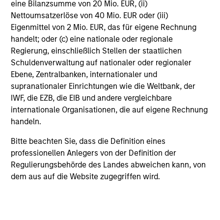
eine Bilanzsumme von 20 Mio. EUR, (ii)
The AIP Hedge Fund team delivers a broad
Nettoumsatzerlöse von 40 Mio. EUR oder (iii)
range of portfolio solutions to a global client
Eigenmittel von 2 Mio. EUR, das für eigene Rechnung
base. Their strategies include custom hedge
handelt; oder (c) eine nationale oder regionale
fund portfolios and broadly diversified,
Regierung, einschließlich Stellen der staatlichen
opportunistic and strategy-specific funds.
Schuldenverwaltung auf nationaler oder regionaler
Ebene, Zentralbanken, internationaler und
supranationaler Einrichtungen wie die Weltbank, der
IWF, die EZB, die EIB und andere vergleichbare
Managed Futures Team
internationale Organisationen, die auf eigene Rechnung
handeln.
The Managed Futures team offers a
Bitte beachten Sie, dass die Definition eines
broad platform of managed futures
professionellen Anlegers von der Definition der
portfolio solutions for investors. Our
Regulierungsbehörde des Landes abweichen kann, von
dem aus auf die Website zugegriffen wird.
team emphasizes both high-touch
client service and strong manager
relationships.