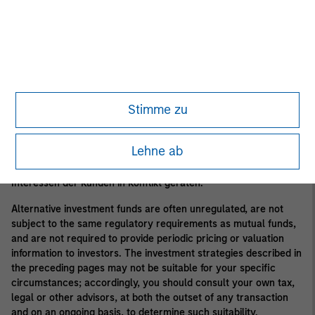
und anderen spekulativen Praktiken, die die Volatilität und das
Verlustrisiko erhöhen können. Alternative Anlagen haben in der
Regel höhere Gebühren und Kosten als andere
Anlageinstrumente, und diese Gebühren und Kosten verringern
die von den Anlegern erzielten Renditen.
Im Rahmen seiner gewöhnlichen Geschäftstätigkeit interagiert
Stimme zu
Morgan Stanley mit einem breiten Spektrum von Aktivitäten, zu
denen unter anderem Finanzberatung, Investmentbanking,
Vermögensverwaltung sowie Sponsoring und Verwaltung
Lehne ab
privater Investmentfonds gehören. Bei der Ausübung dieser
Tätigkeiten können die Interessen von Morgan Stanley mit den
Interessen der Kunden in Konflikt geraten.
Alternative investment funds are often unregulated, are not
subject to the same regulatory requirements as mutual funds,
and are not required to provide periodic pricing or valuation
information to investors. The investment strategies described in
the preceding pages may not be suitable for your specific
circumstances; accordingly, you should consult your own tax,
legal or other advisors, at both the outset of any transaction
and on an ongoing basis, to determine such suitability.