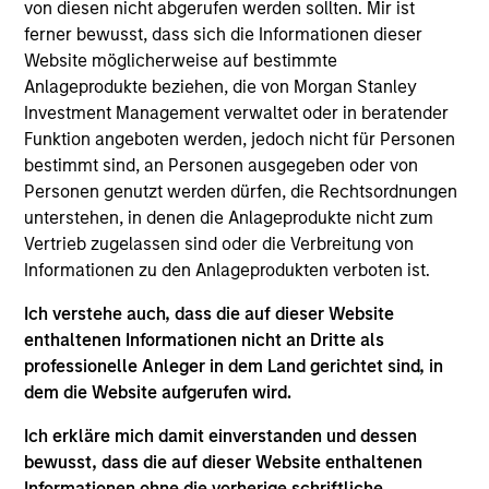
von diesen nicht abgerufen werden sollten. Mir ist
Investmentexperten
ferner bewusst, dass sich die Informationen dieser
Website möglicherweise auf bestimmte
Anlageprodukte beziehen, die von Morgan Stanley
Investment Management verwaltet oder in beratender
Übersicht
Funktion angeboten werden, jedoch nicht für Personen
bestimmt sind, an Personen ausgegeben oder von
Personen genutzt werden dürfen, die Rechtsordnungen
We specialize in delivering a broad range of hedge fund
unterstehen, in denen die Anlageprodukte nicht zum
portfolio solutions to a global client base. Our strategies
Vertrieb zugelassen sind oder die Verbreitung von
include custom hedge fund portfolios; broadly-diversified,
Informationen zu den Anlageprodukten verboten ist.
opportunistic and strategy-specific funds; and advisory
services
Ich verstehe auch, dass die auf dieser Website
enthaltenen Informationen nicht an Dritte als
professionelle Anleger in dem Land gerichtet sind, in
dem die Website aufgerufen wird.
Kompetenzen
Ich erkläre mich damit einverstanden und dessen
bewusst, dass die auf dieser Website enthaltenen
Unsere Strategien
Informationen ohne die vorherige schriftliche